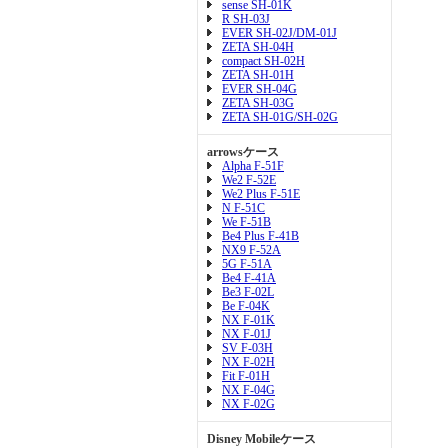
sense SH-01K
R SH-03J
EVER SH-02J/DM-01J
ZETA SH-04H
compact SH-02H
ZETA SH-01H
EVER SH-04G
ZETA SH-03G
ZETA SH-01G/SH-02G
arrowsケース
Alpha F-51F
We2 F-52E
We2 Plus F-51E
N F-51C
We F-51B
Be4 Plus F-41B
NX9 F-52A
5G F-51A
Be4 F-41A
Be3 F-02L
Be F-04K
NX F-01K
NX F-01J
SV F-03H
NX F-02H
Fit F-01H
NX F-04G
NX F-02G
Disney Mobileケース