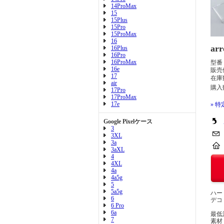
14ProMax
15
15Plus
15Pro
15ProMax
16
ar
16Plus
16Pro
16ProMax
型番
16e
販売
17
在庫
air
購入
17Pro
17ProMax
17e
» 
Google Pixelケース
3
3XL
3a
3aXL
4
4XL
4a
4a5g
5
5a5g
ハー
6
デコ
6 Pro
6a
最低
7
素材