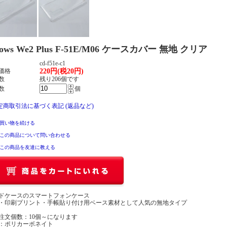
rows We2 Plus F-51E/M06 ケースカバー 無地 クリア
cd-f51e-c1
価格
220円(税20円)
数
残り206個です
数
個
特定商取引法に基づく表記 (返品など)
買い物を続ける
この商品について問い合わせる
この商品を友達に教える
ドケースのスマートフォンケース
・印刷プリント・手帳貼り付け用ベース素材として人気の無地タイプ
注文個数：10個～になります
：ポリカーボネイト