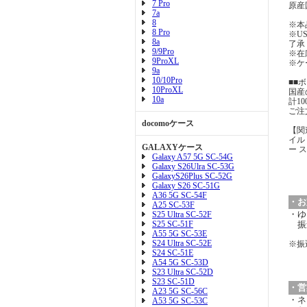
7 Pro
原産
7a
8
※本
8 Pro
※U
8a
了承
9/9Pro
※在
9ProXL
※ケ
9a
10/10Pro
■■
10ProXL
国産
10a
計1
ご注
docomoケース
【関連
イル
GALAXYケース
ー 
Galaxy A57 5G SC-54G
Galaxy S26Ulra SC-53G
GalaxyS26Plus SC-52G
Galaxy S26 SC-51G
A36 5G SC-54F
・お
A25 SC-53F
・ゆ
S25 Ultra SC-52F
S25 SC-51F
振
A55 5G SC-53E
S24 Ultra SC-52E
※振
S24 SC-51E
A54 5G SC-53D
S23 Ultra SC-52D
S23 SC-51D
・営
A23 5G SC-56C
・ネ
A53 5G SC-53C