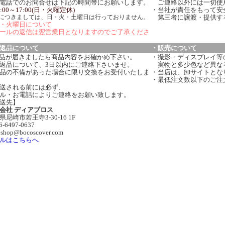
電話でのお問合せは下記の時間帯にお願いします。
ご連絡以外には一切使
:00～17:00(日・火曜定休)
・当社が責任をもって安
につきましては、日・火・土曜日は行っておりません。
第三者に譲渡・提供す
・火曜日について
ールの返信は翌営業日となりますのでご了承くださ
返品について
・販売について
品が届きましたら商品内容をお確かめ下さい。
・撮影・ディスプレイ等
返品について、3日以内にご連絡下さいませ。
実物と多少色など異な
品の不備があった場合に限り交換をお受付いたしま
・当店は、卸サイトとな
・最低注文数以下のご注
送される前には必ず、
ル・お電話によりご連絡をお願い致します。
送先】
会社 ディアブロス
県尼崎市若王寺3-30-16 1F
06-6497-0637
:shop@bocoscover.com
ルはこちらへ