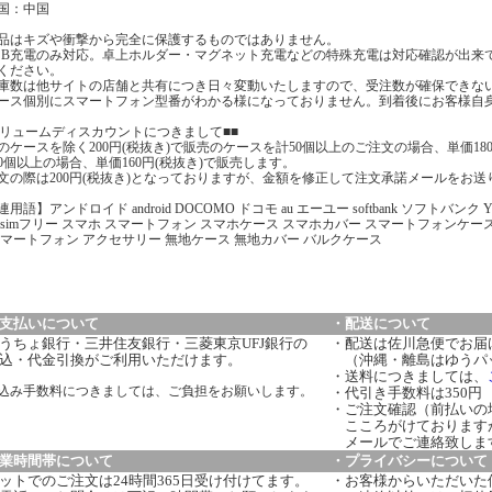
国：中国
品はキズや衝撃から完全に保護するものではありません。
SB充電のみ対応。卓上ホルダー・マグネット充電などの特殊充電は対応確認が出来
ください。
庫数は他サイトの店舗と共有につき日々変動いたしますので、受注数が確保できな
ース個別にスマートフォン型番がわかる様になっておりません。到着後にお客様自
ボリュームディスカウントにつきまして■■
のケースを除く200円(税抜き)で販売のケースを計50個以上のご注文の場合、単価18
00個以上の場合、単価160円(税抜き)で販売します。
文の際は200円(税抜き)となっておりますが、金額を修正して注文承諾メールをお送
用語】アンドロイド android DOCOMO ドコモ au エーユー softbank ソフトバンク
 simフリー スマホ スマートフォン スマホケース スマホカバー スマートフォンケー
スマートフォン アクセサリー 無地ケース 無地カバー バルクケース
支払いについて
・配送について
うちょ銀行・三井住友銀行・三菱東京UFJ銀行の
・配送は佐川急便でお届
込・代金引換がご利用いただけます。
（沖縄・離島はゆうパ
・送料につきましては、
込み手数料につきましては、ご負担をお願いします。
・代引き手数料は350円
・ご注文確認（前払いの
こころがけております
メールでご連絡致しま
業時間帯について
・プライバシーについて
ットでのご注文は24時間365日受け付けてます。
・お客様からいただいた