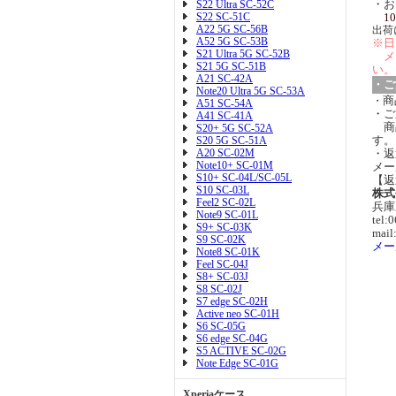
・お
S22 Ultra SC-52C
S22 SC-51C
10
A22 5G SC-56B
出荷
A52 5G SC-53B
※日
S21 Ultra 5G SC-52B
メ
S21 5G SC-51B
い。
A21 SC-42A
・ご
Note20 Ultra 5G SC-53A
商
・
A51 SC-54A
・ご
A41 SC-41A
商
S20+ 5G SC-52A
す。
S20 5G SC-51A
A20 SC-02M
・返
Note10+ SC-01M
メー
S10+ SC-04L/SC-05L
【返
S10 SC-03L
株式
Feel2 SC-02L
兵庫
Note9 SC-01L
tel:
S9+ SC-03K
mail
S9 SC-02K
メー
Note8 SC-01K
Feel SC-04J
S8+ SC-03J
S8 SC-02J
S7 edge SC-02H
Active neo SC-01H
S6 SC-05G
S6 edge SC-04G
S5 ACTIVE SC-02G
Note Edge SC-01G
Xperiaケース