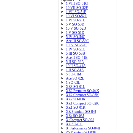
1 VIII SO-51G
10 VII SO-52F
1 VII SO-51F
10 VI SO-52E
1 VI SO-51E
5 V SO-53D
10 V SO-52D
1 V SO-51D
5 IV SO-54C
Ace III SO-53C
10 Ⅳ SO-52C
1 IV SO-51C
5 III SO-53B
Ace II SO-41B
5 II SO-52A
10 II SO-41A
1 II SO-51A
5 SO-01M
Ace SO-02L
1 SO-03L
XZ3 SO-01L
XZ2 Premium SO-04K
XZ2 Compact SO-05K
XZ2 SO-03K
XZ1 Compact SO-02K
XZ1 SO-01K
XZ Premium SO-04J
XZs SO-03J
X Compact SO-02J
XZ SO-01J
X Performance SO-04H
Z5 Premium SO-03H