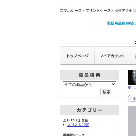
スマホケース
・
プリントケース
・携帯
アクセ
取扱商品数100点
ホー
・a
よりどり１０個
よりどり10個
手帳型ケース