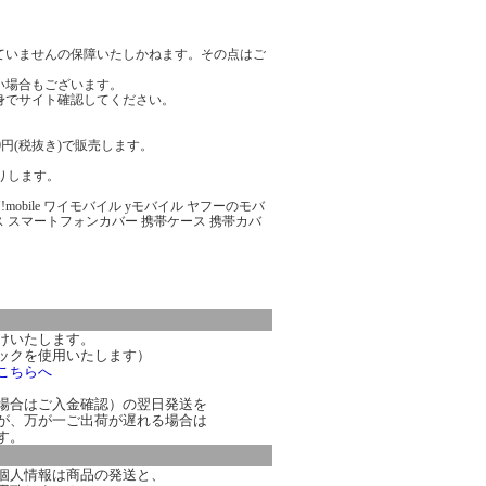
ていませんの保障いたしかねます。その点はご
い場合もございます。
身でサイト確認してください。
0円(税抜き)で販売します。
りします。
 Y!mobile ワイモバイル yモバイル ヤフーのモバ
ス スマートフォンカバー 携帯ケース 携帯カバ
けいたします。
ックを使用いたします）
こちらへ
場合はご入金確認）の翌日発送を
が、万が一ご出荷が遅れる場合は
す。
個人情報は商品の発送と、