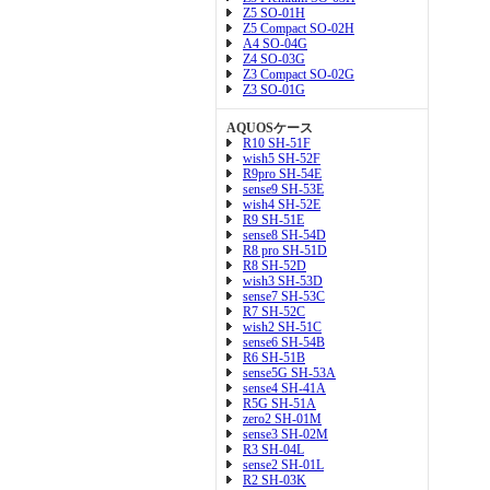
Z5 SO-01H
Z5 Compact SO-02H
A4 SO-04G
Z4 SO-03G
Z3 Compact SO-02G
Z3 SO-01G
AQUOSケース
R10 SH-51F
wish5 SH-52F
R9pro SH-54E
sense9 SH-53E
wish4 SH-52E
R9 SH-51E
sense8 SH-54D
R8 pro SH-51D
R8 SH-52D
wish3 SH-53D
sense7 SH-53C
R7 SH-52C
wish2 SH-51C
sense6 SH-54B
R6 SH-51B
sense5G SH-53A
sense4 SH-41A
R5G SH-51A
zero2 SH-01M
sense3 SH-02M
R3 SH-04L
sense2 SH-01L
R2 SH-03K