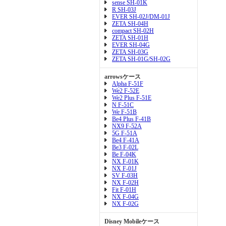
sense SH-01K
R SH-03J
EVER SH-02J/DM-01J
ZETA SH-04H
compact SH-02H
ZETA SH-01H
EVER SH-04G
ZETA SH-03G
ZETA SH-01G/SH-02G
arrowsケース
Alpha F-51F
We2 F-52E
We2 Plus F-51E
N F-51C
We F-51B
Be4 Plus F-41B
NX9 F-52A
5G F-51A
Be4 F-41A
Be3 F-02L
Be F-04K
NX F-01K
NX F-01J
SV F-03H
NX F-02H
Fit F-01H
NX F-04G
NX F-02G
Disney Mobileケース