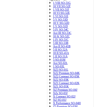
1 VIII SO-51G
10 VII SO-52F
1 VII SO-51F
10 VI SO-52E
1 VI SO-51E
5 V SO-53D
10 V SO-52D
1 V SO-51D
5 IV SO-54C
Ace III SO-53C
10 Ⅳ SO-52C
1 IV SO-51C
5 III SO-53B
Ace II SO-41B
5 II SO-52A
10 II SO-41A
1 II SO-51A
5 SO-01M
Ace SO-02L
1 SO-03L
XZ3 SO-01L
XZ2 Premium SO-04K
XZ2 Compact SO-05K
XZ2 SO-03K
XZ1 Compact SO-02K
XZ1 SO-01K
XZ Premium SO-04J
XZs SO-03J
X Compact SO-02J
XZ SO-01J
X Performance SO-04H
Z5 Premium SO-03H