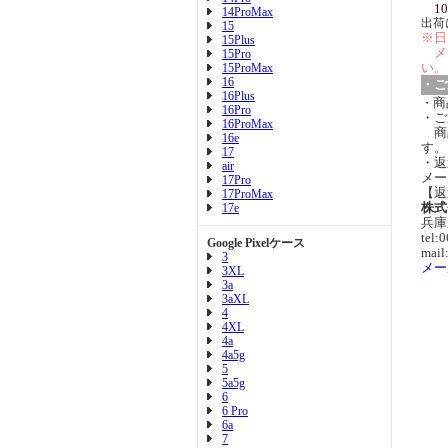
10
14ProMax
出荷
15
※日
15Plus
メ
15Pro
い。
15ProMax
16
・ご
16Plus
商
・
16Pro
・ご
16ProMax
商
16e
す。
17
・返
air
メー
17Pro
【返
17ProMax
株式
17e
兵庫
tel:
Google Pixelケース
mail
3
メー
3XL
3a
3aXL
4
4XL
4a
4a5g
5
5a5g
6
6 Pro
6a
7