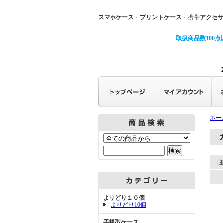
スマホケース
・
プリントケース
・携帯
アクセ
取扱商品数100点
ホー
[
よりどり１０個
よりどり10個
手帳型ケース