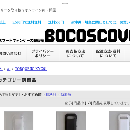
-----
サリー
を取り扱うオンライン卸・問屋
以上
5,500円で送料無料
送料550円
※沖縄・離島に関しましては、お買い上
ム
au
TORQUE 5G KYG01
＞
＞
並び順を変更]
・おすすめ順
・価格順
・新着順
全 [3] 商品中 [1-3] 商品を表示しています