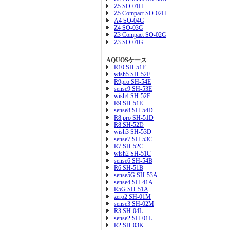
Z5 SO-01H
Z5 Compact SO-02H
A4 SO-04G
Z4 SO-03G
Z3 Compact SO-02G
Z3 SO-01G
AQUOSケース
R10 SH-51F
wish5 SH-52F
R9pro SH-54E
sense9 SH-53E
wish4 SH-52E
R9 SH-51E
sense8 SH-54D
R8 pro SH-51D
R8 SH-52D
wish3 SH-53D
sense7 SH-53C
R7 SH-52C
wish2 SH-51C
sense6 SH-54B
R6 SH-51B
sense5G SH-53A
sense4 SH-41A
R5G SH-51A
zero2 SH-01M
sense3 SH-02M
R3 SH-04L
sense2 SH-01L
R2 SH-03K