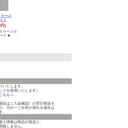
01 ケース
ワイト
0円)
G01 ケースカ
ース ★
。
けいたします。
ックを使用いたします）
こちらへ
場合はご入金確認）の翌日発送を
が、万が一ご出荷が遅れる場合は
す。
個人情報は商品の発送と、
用致しません。