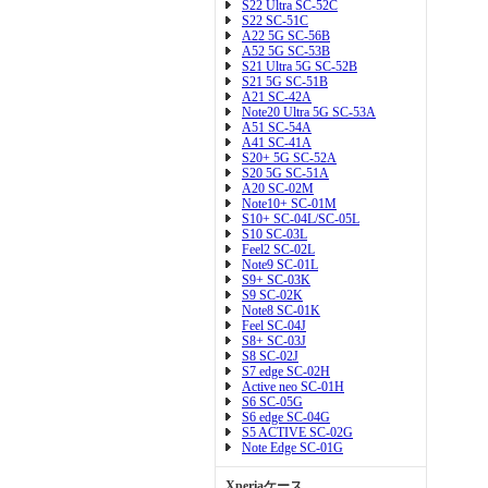
S22 Ultra SC-52C
S22 SC-51C
A22 5G SC-56B
A52 5G SC-53B
S21 Ultra 5G SC-52B
S21 5G SC-51B
A21 SC-42A
Note20 Ultra 5G SC-53A
A51 SC-54A
A41 SC-41A
S20+ 5G SC-52A
S20 5G SC-51A
A20 SC-02M
Note10+ SC-01M
S10+ SC-04L/SC-05L
S10 SC-03L
Feel2 SC-02L
Note9 SC-01L
S9+ SC-03K
S9 SC-02K
Note8 SC-01K
Feel SC-04J
S8+ SC-03J
S8 SC-02J
S7 edge SC-02H
Active neo SC-01H
S6 SC-05G
S6 edge SC-04G
S5 ACTIVE SC-02G
Note Edge SC-01G
Xperiaケース