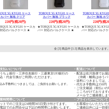
RQUE 5G KYG01 ケース
TORQUE 5G KYG01 ケース
TORQUE 5G KYG
カバー 無地 クリア
カバー 無地 ブラック
カバー 無地 ホ
220円(税20円)
220円(税20円)
220円(税2
RQUE 5G KYG01 ケースカ
★TORQUE 5G KYG01 ケースカ
★TORQUE 5G KY
 対応のバルクケース ★
バー 対応のバルクケース ★
バー 対応のバルクケ
全 [3] 商品中 [1-3] 商品を表示しています
支払いについて
・配送について
うちょ銀行・三井住友銀行・三菱東京UFJ銀行の
・配送は佐川急便でお届
込・代金引換がご利用いただけます。
（沖縄・離島はゆうパ
・送料につきましては、
込み手数料につきましては、ご負担をお願いします。
・代引き手数料は350円
・ご注文確認（前払いの
こころがけております
メールでご連絡致しま
業時間帯について
・プライバシーについて
ットでのご注文は24時間365日受け付けてます。
・お客様からいただいた
電話でのお問合せは下記の時間帯にお願いします。
ご連絡以外には一切使