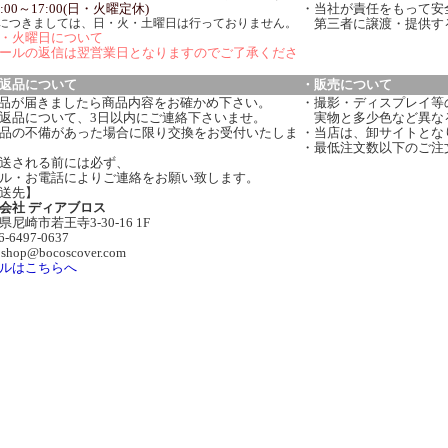
:00～17:00(日・火曜定休)
・当社が責任をもって安
につきましては、日・火・土曜日は行っておりません。
第三者に譲渡・提供す
・火曜日について
ールの返信は翌営業日となりますのでご了承くださ
返品について
・販売について
品が届きましたら商品内容をお確かめ下さい。
・撮影・ディスプレイ等
返品について、3日以内にご連絡下さいませ。
実物と多少色など異な
品の不備があった場合に限り交換をお受付いたしま
・当店は、卸サイトとな
・最低注文数以下のご注
送される前には必ず、
ル・お電話によりご連絡をお願い致します。
送先】
会社 ディアブロス
県尼崎市若王寺3-30-16 1F
06-6497-0637
:shop@bocoscover.com
ルはこちらへ