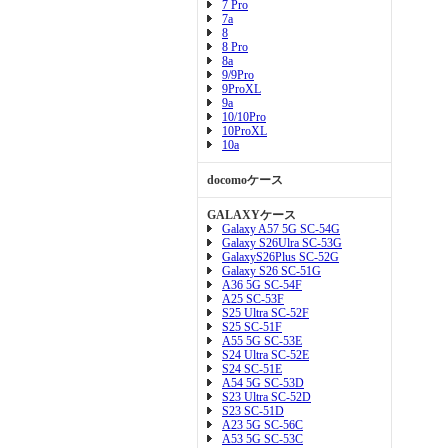
7 Pro
7a
8
8 Pro
8a
9/9Pro
9ProXL
9a
10/10Pro
10ProXL
10a
docomoケース
GALAXYケース
Galaxy A57 5G SC-54G
Galaxy S26Ulra SC-53G
GalaxyS26Plus SC-52G
Galaxy S26 SC-51G
A36 5G SC-54F
A25 SC-53F
S25 Ultra SC-52F
S25 SC-51F
A55 5G SC-53E
S24 Ultra SC-52E
S24 SC-51E
A54 5G SC-53D
S23 Ultra SC-52D
S23 SC-51D
A23 5G SC-56C
A53 5G SC-53C