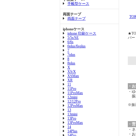
手帳型ケース
両面テープ
TO
両面テープ
iphoneケース
iphone 印刷ケース
★TO
5/5s/SE
バー
6/6s
6plus/6splus
7
7plus
8
8plus
X
XS/X
XSMax
XR
11
・お
11Pro
・ゆ
11ProMax
振
12mini
12/12Pro
※振
12ProMax
13
13mini
13Pro
13ProMax
・営
14
・ネ
14Plus
・お
14Pro