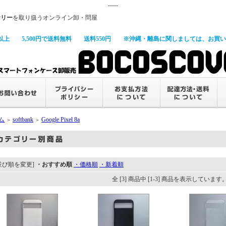
-----
サリー
を取り扱うオンライン卸・問屋
以上
5,500円で送料無料
送料550円
※沖縄・離島に関しましては、お買い上
ム
softbank
Google Pixel 8a
＞
＞
並び順を変更]
・おすすめ順
・価格順
・新着順
全 [3] 商品中 [1-3] 商品を表示しています