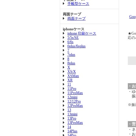
手帳型ケース
両面テープ
Goo
両面テープ
iphoneケース
iphone 印刷ケース
★Go
5/5s/SE
応の
6/6s
6plus/6splus
7
7plus
8
8plus
X
XS/X
XSMax
XR
11
・お
11Pro
・ゆ
11ProMax
振
12mini
12/12Pro
※振
12ProMax
13
13mini
13Pro
13ProMax
・営
14
・ネ
14Plus
・お
14Pro