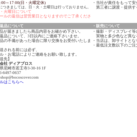
:00～17:00(日・火曜定休)
・当社が責任をもって安
につきましては、日・火・土曜日は行っておりません。
第三者に譲渡・提供す
・火曜日について
ールの返信は翌営業日となりますのでご了承くださ
返品について
・販売について
品が届きましたら商品内容をお確かめ下さい。
・撮影・ディスプレイ等
返品について、3日以内にご連絡下さいませ。
実物と多少色など異な
品の不備があった場合に限り交換をお受付いたしま
・当店は、卸サイトとな
・最低注文数以下のご注
送される前には必ず、
ル・お電話によりご連絡をお願い致します。
送先】
会社 ディアブロス
県尼崎市若王寺3-30-16 1F
06-6497-0637
:shop@bocoscover.com
ルはこちらへ