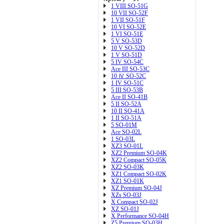
1 VIII SO-51G
10 VII SO-52F
1 VII SO-51F
10 VI SO-52E
1 VI SO-51E
5 V SO-53D
10 V SO-52D
1 V SO-51D
5 IV SO-54C
Ace III SO-53C
10 Ⅳ SO-52C
1 IV SO-51C
5 III SO-53B
Ace II SO-41B
5 II SO-52A
10 II SO-41A
1 II SO-51A
5 SO-01M
Ace SO-02L
1 SO-03L
XZ3 SO-01L
XZ2 Premium SO-04K
XZ2 Compact SO-05K
XZ2 SO-03K
XZ1 Compact SO-02K
XZ1 SO-01K
XZ Premium SO-04J
XZs SO-03J
X Compact SO-02J
XZ SO-01J
X Performance SO-04H
Z5 Premium SO-03H