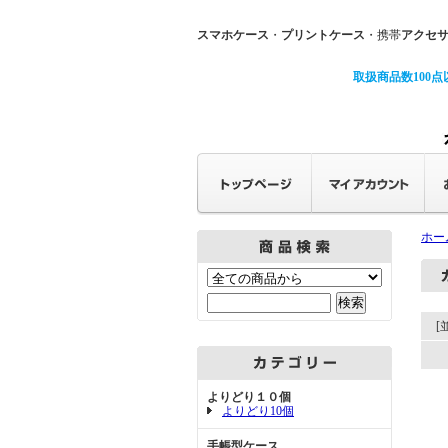
スマホケース
・
プリントケース
・携帯
アクセ
取扱商品数100点
ホー
[
よりどり１０個
よりどり10個
手帳型ケース