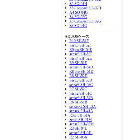
Z5 SO-01H
Z5 Compact SO-02H
A4 SO-04G
Z4 SO-03G
Z3 Compact SO-02G
Z3 SO-01G
AQUOSケース
R10 SH-51F
wish5 SH-52F
R9pro SH-54E
sense9 SH-53E
wish4 SH-52E
R9 SH-51E
sense8 SH-54D
R8 pro SH-51D
R8 SH-52D
wish3 SH-53D
sense7 SH-53C
R7 SH-52C
wish2 SH-51C
sense6 SH-54B
R6 SH-51B
sense5G SH-53A
sense4 SH-41A
R5G SH-51A
zero2 SH-01M
sense3 SH-02M
R3 SH-04L
sense2 SH-01L
R2 SH-03K