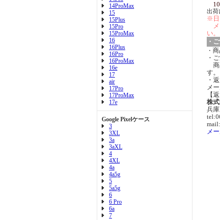
10
14ProMax
出荷
15
※日
15Plus
メ
15Pro
い。
15ProMax
16
・ご
16Plus
商
・
16Pro
・ご
16ProMax
商
16e
す。
17
・返
air
メー
17Pro
【返
17ProMax
株式
17e
兵庫
tel:
Google Pixelケース
mail
3
メー
3XL
3a
3aXL
4
4XL
4a
4a5g
5
5a5g
6
6 Pro
6a
7