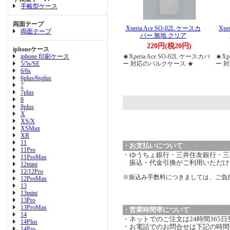
手帳型ケース
両面テープ
Xperia Ace SO-02L ケースカ
Xpe
両面テープ
バー 無地 クリア
220円(税20円)
iphoneケース
iphone 印刷ケース
★Xperia Ace SO-02L ケースカバ
★Xp
5/5s/SE
ー 対応のバルクケース ★
ー 
6/6s
6plus/6splus
7
7plus
8
8plus
X
XS/X
XSMax
XR
11
・お支払いについて
11Pro
・ゆうちょ銀行・三井住友銀行・三菱
11ProMax
振込・代金引換がご利用いただけ
12mini
12/12Pro
※振込み手数料につきましては、ご負
12ProMax
13
13mini
13Pro
13ProMax
・営業時間帯について
14
・ネットでのご注文は24時間365
14Plus
・お電話でのお問合せは下記の時間
14Pro