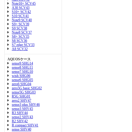
Note10+ SCV45
A30 SCV43
S10+ SCV42
S10 SCV41
Note9 SCV40
S9+ SCV39
S9 SCV38
Note8 SCV37
S8+ SCV35
S8 SCV36
S7 edge SCV33
A8 SCV32
AQUOSケース
sense9 SHG14
sense8 SHG11
sense7 SHG10
wish SHG06
sense6 SHG05
zero6 SHG04
zero5G basic SHG02
sense5G SHG03
R5G SHG01
zero2 SHV47
sense3 plus SHV46
sense3 SHV45
R3 SHV44
sense2 SHV43
R2 SHV42
R compact SHV41
sense SHV40