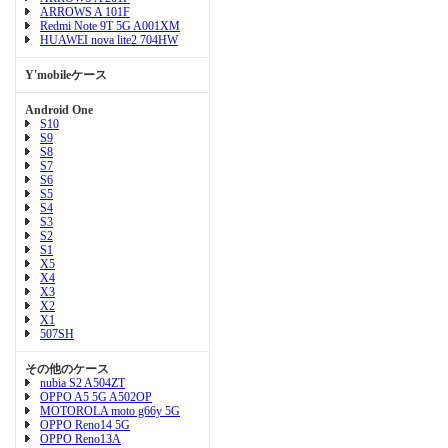
ARROWS A 101F
Redmi Note 9T 5G A001XM
HUAWEI nova lite2 704HW
Y'mobileケース
Android One
S10
S9
S8
S7
S6
S5
S4
S3
S2
S1
X5
X4
X3
X2
X1
507SH
その他のケース
nubia S2 A504ZT
OPPO A5 5G A502OP
MOTOROLA moto g66y 5G
OPPO Reno14 5G
OPPO Reno13A