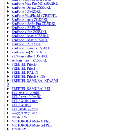
ZenFone Max Pro M1 ZB602KL
ZenFone3 Deluxe ZS550KL
ZenFone 5 ZE620KL
ZenFone MaxPlusM1 ZB570TL
ZenFone 4 max ZC520KL
ZenFone 4 Selfie Pro ZD552KL
ZenFone 4 ZE554KL
ZenFone 4 Pro ZS551KL
ZenFone 3 Max ZC553KL
ZenFone 3 Max ZC520TL
ZenFone 3 ZE520KL
ZenFone 3 Laser ZC551KL
ZenFone Go(ZB551KL)
ZENfone selfie ZD551KL
zenfone-max ZC550KL
FREETEL Priori5
FREETEL Priori4
FREETEL RAIJIN
FREETEL Priori3S LTE
FREETEL SAMURAI KIWAMI
2
FREETEL SAMURAI REI
おてがるスマホ01
ZTE Axon 10 Pro 5G
ZTE AXON 7 mini
ZTE AXON 7
ZTE Blade V7Max
gooのスマホ g07
DIGNO W
MOTOROLA Moto X Play
MOTOROLA Moto G4 Plus
TONE e21