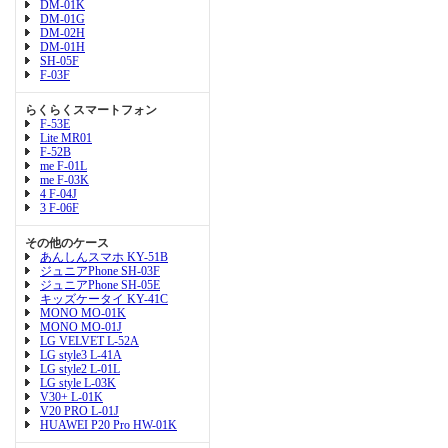
DM-01K
DM-01G
DM-02H
DM-01H
SH-05F
F-03F
らくらくスマートフォン
F-53E
Lite MR01
F-52B
me F-01L
me F-03K
4 F-04J
3 F-06F
その他のケース
あんしんスマホ KY-51B
ジュニアPhone SH-03F
ジュニアPhone SH-05E
キッズケータイ KY-41C
MONO MO-01K
MONO MO-01J
LG VELVET L-52A
LG style3 L-41A
LG style2 L-01L
LG style L-03K
V30+ L-01K
V20 PRO L-01J
HUAWEI P20 Pro HW-01K