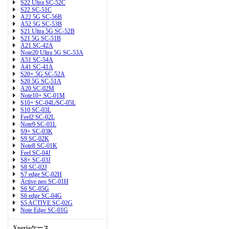
S22 Ultra SC-52C
S22 SC-51C
A22 5G SC-56B
A52 5G SC-53B
S21 Ultra 5G SC-52B
S21 5G SC-51B
A21 SC-42A
Note20 Ultra 5G SC-53A
A51 SC-54A
A41 SC-41A
S20+ 5G SC-52A
S20 5G SC-51A
A20 SC-02M
Note10+ SC-01M
S10+ SC-04L/SC-05L
S10 SC-03L
Feel2 SC-02L
Note9 SC-01L
S9+ SC-03K
S9 SC-02K
Note8 SC-01K
Feel SC-04J
S8+ SC-03J
S8 SC-02J
S7 edge SC-02H
Active neo SC-01H
S6 SC-05G
S6 edge SC-04G
S5 ACTIVE SC-02G
Note Edge SC-01G
Xperiaケース