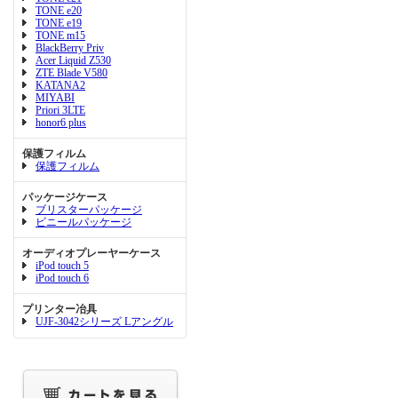
TONE e20
TONE e19
TONE m15
BlackBerry Priv
Acer Liquid Z530
ZTE Blade V580
KATANA2
MIYABI
Priori 3LTE
honor6 plus
保護フィルム
保護フィルム
パッケージケース
ブリスターパッケージ
ビニールパッケージ
オーディオプレーヤーケース
iPod touch 5
iPod touch 6
プリンター冶具
UJF-3042シリーズ Lアングル