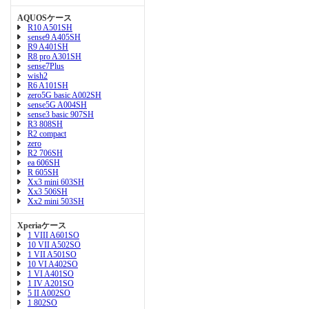
AQUOSケース
R10 A501SH
sense9 A405SH
R9 A401SH
R8 pro A301SH
sense7Plus
wish2
R6 A101SH
zero5G basic A002SH
sense5G A004SH
sense3 basic 907SH
R3 808SH
R2 compact
zero
R2 706SH
ea 606SH
R 605SH
Xx3 mini 603SH
Xx3 506SH
Xx2 mini 503SH
Xperiaケース
1 VIII A601SO
10 VII A502SO
1 VII A501SO
10 VI A402SO
1 VI A401SO
1 IV A201SO
5 II A002SO
1 802SO