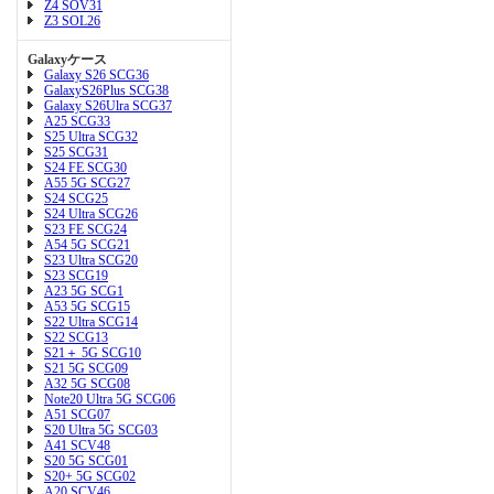
Z4 SOV31
Z3 SOL26
Galaxyケース
Galaxy S26 SCG36
GalaxyS26Plus SCG38
Galaxy S26Ulra SCG37
A25 SCG33
S25 Ultra SCG32
S25 SCG31
S24 FE SCG30
A55 5G SCG27
S24 SCG25
S24 Ultra SCG26
S23 FE SCG24
A54 5G SCG21
S23 Ultra SCG20
S23 SCG19
A23 5G SCG1
A53 5G SCG15
S22 Ultra SCG14
S22 SCG13
S21＋ 5G SCG10
S21 5G SCG09
A32 5G SCG08
Note20 Ultra 5G SCG06
A51 SCG07
S20 Ultra 5G SCG03
A41 SCV48
S20 5G SCG01
S20+ 5G SCG02
A20 SCV46