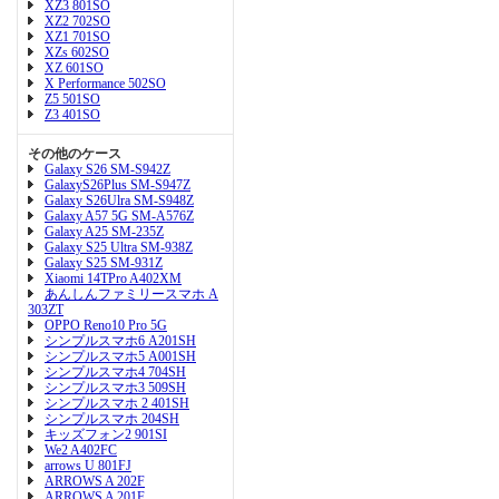
XZ3 801SO
XZ2 702SO
XZ1 701SO
XZs 602SO
XZ 601SO
X Performance 502SO
Z5 501SO
Z3 401SO
その他のケース
Galaxy S26 SM-S942Z
GalaxyS26Plus SM-S947Z
Galaxy S26Ulra SM-S948Z
Galaxy A57 5G SM-A576Z
Galaxy A25 SM-235Z
Galaxy S25 Ultra SM-938Z
Galaxy S25 SM-931Z
Xiaomi 14TPro A402XM
あんしんファミリースマホ A
303ZT
OPPO Reno10 Pro 5G
シンプルスマホ6 A201SH
シンプルスマホ5 A001SH
シンプルスマホ4 704SH
シンプルスマホ3 509SH
シンプルスマホ 2 401SH
シンプルスマホ 204SH
キッズフォン2 901SI
We2 A402FC
arrows U 801FJ
ARROWS A 202F
ARROWS A 201F