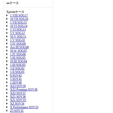
auケース
Xperiaケース
1 VIII SOG17
10 VII SOG16
1 VII SOG15
10 VI SOG14
1 VI SOG13
5 V SOG12
10 V SOG11
1 V SOG10
5 IV SOG09
Ace III SOG08
10 Ⅳ SOG07
1 IV SOG06
5 III SOG05
10 III SOG04
1 III SOG03
5 II SOG02
1 II SOG01
8 SOV42
5 SOV41
1 SOV40
XZ3 SOV39
XZ2 Premium SOV38
XZ2 SOV37
XZ1 SOV36
XZs SOV35/
XZ SOV34
X Performance SOV33
Z5 SOV32