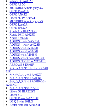
nubia S 5G A403ZT
OPPO A3 5G
MOTOROLA moto g64y 5G
OPPO Reno11A
OPPO A79 5G
Libero 5G IV A302ZT
MOTOROLA moto g53y 5G
OPPO Reno9A
OPPO Reno7A
Xperia Ace III A203SO
Xperia 10 III A102SO
Xperia 8 902SO
AQUOS wish5 A502SH
AQUOS wish4 A402SH
AQUOS wish3 A302SH
AQUOS wish2 A204SH
AQUOS wish A104SH
AQUOS sense4 basic A003SH
AQUOS PHONE es WX04SH
ARROWS S EM01F
らくらくスマートフォンa A40
1FC
かんたんスマホ4 A402ZT
かんたんスマホ3 A205KC
かんたんスマホ2 A001KC/2+
A201KC
かんたんスマホ 705KC
Libero 5G III A202ZT
Libero S10
OPPO Reno7 A A201OP
LG Q Stylus 801LG
Redmi Note 10T A101XM