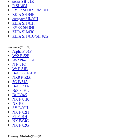
sense SH-01K
R SH-03J
EVER SH-02J/DM-01J
ZETA SH-04H
compact SH-02H
ZETA SH-01H
EVER SH-04G
ZETA SH-03G
ZETA SH-01G/SH-02G
arrowsケース
Alpha F-51F
We2 F-52E
We2 Plus F-51E
N F-51C
We F-51B
Be4 Plus F-41B
NX9 F-52A
5G F-51A
Be4 F-41A
Be3 F-02L
Be F-04K
NX F-01K
NX F-01J
SV F-03H
NX F-02H
Fit F-01H
NX F-04G
NX F-02G
Disney Mobileケース