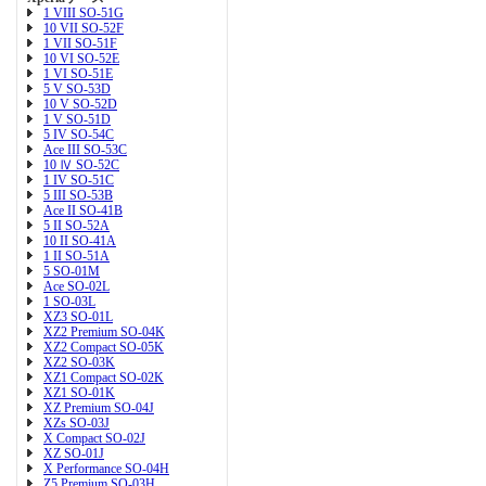
1 VIII SO-51G
10 VII SO-52F
1 VII SO-51F
10 VI SO-52E
1 VI SO-51E
5 V SO-53D
10 V SO-52D
1 V SO-51D
5 IV SO-54C
Ace III SO-53C
10 Ⅳ SO-52C
1 IV SO-51C
5 III SO-53B
Ace II SO-41B
5 II SO-52A
10 II SO-41A
1 II SO-51A
5 SO-01M
Ace SO-02L
1 SO-03L
XZ3 SO-01L
XZ2 Premium SO-04K
XZ2 Compact SO-05K
XZ2 SO-03K
XZ1 Compact SO-02K
XZ1 SO-01K
XZ Premium SO-04J
XZs SO-03J
X Compact SO-02J
XZ SO-01J
X Performance SO-04H
Z5 Premium SO-03H