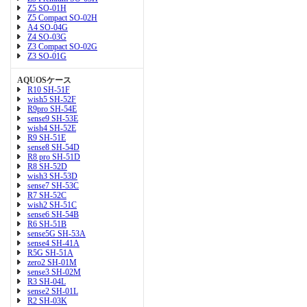
Z5 SO-01H
Z5 Compact SO-02H
A4 SO-04G
Z4 SO-03G
Z3 Compact SO-02G
Z3 SO-01G
AQUOSケース
R10 SH-51F
wish5 SH-52F
R9pro SH-54E
sense9 SH-53E
wish4 SH-52E
R9 SH-51E
sense8 SH-54D
R8 pro SH-51D
R8 SH-52D
wish3 SH-53D
sense7 SH-53C
R7 SH-52C
wish2 SH-51C
sense6 SH-54B
R6 SH-51B
sense5G SH-53A
sense4 SH-41A
R5G SH-51A
zero2 SH-01M
sense3 SH-02M
R3 SH-04L
sense2 SH-01L
R2 SH-03K