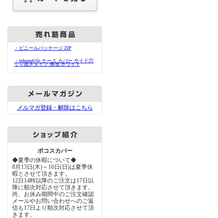
・ビニールパッケージ ZIP
・iphone6/6s ケース カバー サイド穴
くり抜きタイプ 無地 ホワイト
メルマガ登録・解除はこちら
ボコスカバー
◆夏季の休暇について◆
8月13日(木)～16日(日)は夏季休
暇とさせて頂きます。
12日14時以降のご注文は17日以
降に順次対応させて頂きます。
尚、お休み期間中のご注文確認
メールやお問い合わせへのご返
信も17日より順次対応させて頂
きます。