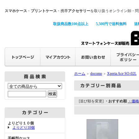
スマホケース
・
プリントケース
・携帯
アクセサリー
を取り扱うオンライン卸・問
取扱商品数100点以上
5,500円で送料無料
送
ホーム
docomo
Xperia Ace SO-02L
＞
＞
[並び順を変更]
・おすすめ順
・価格
よりどり１０個
よりどり10個
手帳型ケース