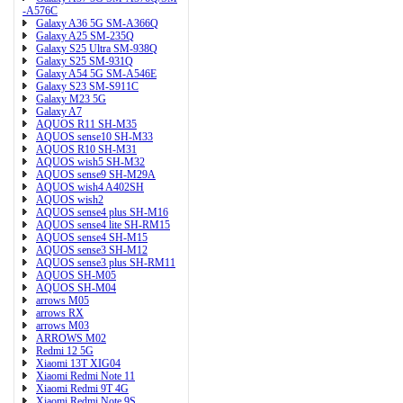
-A576C
Galaxy A36 5G SM-A366Q
Galaxy A25 SM-235Q
Galaxy S25 Ultra SM-938Q
Galaxy S25 SM-931Q
Galaxy A54 5G SM-A546E
Galaxy S23 SM-S911C
Galaxy M23 5G
Galaxy A7
AQUOS R11 SH-M35
AQUOS sense10 SH-M33
AQUOS R10 SH-M31
AQUOS wish5 SH-M32
AQUOS sense9 SH-M29A
AQUOS wish4 A402SH
AQUOS wish2
AQUOS sense4 plus SH-M16
AQUOS sense4 lite SH-RM15
AQUOS sense4 SH-M15
AQUOS sense3 SH-M12
AQUOS sense3 plus SH-RM11
AQUOS SH-M05
AQUOS SH-M04
arrows M05
arrows RX
arrows M03
ARROWS M02
Redmi 12 5G
Xiaomi 13T XIG04
Xiaomi Redmi Note 11
Xiaomi Redmi 9T 4G
Xiaomi Redmi Note 9S