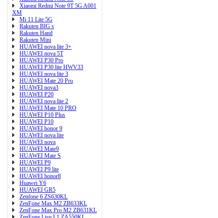
Xiaomi Redmi Note 9T 5G A001
XM
Mi 11 Lite 5G
Rakuten BIG s
Rakuten Hand
Rakuten Mini
HUAWEI nova lite 3+
HUAWEI nova 5T
HUAWEI P30 Pro
HUAWEI P30 lite HWV33
HUAWEI nova lite 3
HUAWEI Mate 20 Pro
HUAWEI nova3
HUAWEI P20
HUAWEI nova lite 2
HUAWEI Mate 10 PRO
HUAWEI P10 Plus
HUAWEI P10
HUAWEI honor 9
HUAWEI nova lite
HUAWEI nova
HUAWEI Mate9
HUAWEI Mate S
HUAWEI P9
HUAWEI P9 lite
HUAWEI honor8
Huawei Y6
HUAWEI GR5
Zenfone 6 ZS630KL
ZenFone Max M2 ZB633KL
ZenFone Max Pro M2 ZB631KL
ZenFone Live L1 ZA550KL