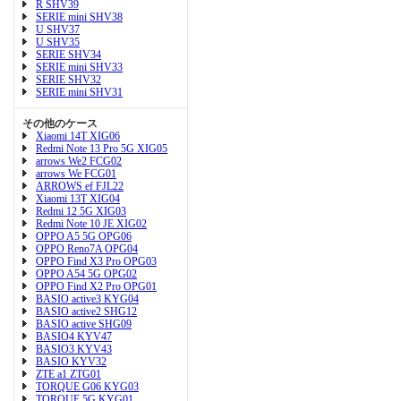
R SHV39
SERIE mini SHV38
U SHV37
U SHV35
SERIE SHV34
SERIE mini SHV33
SERIE SHV32
SERIE mini SHV31
その他のケース
Xiaomi 14T XIG06
Redmi Note 13 Pro 5G XIG05
arrows We2 FCG02
arrows We FCG01
ARROWS ef FJL22
Xiaomi 13T XIG04
Redmi 12 5G XIG03
Redmi Note 10 JE XIG02
OPPO A5 5G OPG06
OPPO Reno7A OPG04
OPPO Find X3 Pro OPG03
OPPO A54 5G OPG02
OPPO Find X2 Pro OPG01
BASIO active3 KYG04
BASIO active2 SHG12
BASIO active SHG09
BASIO4 KYV47
BASIO3 KYV43
BASIO KYV32
ZTE a1 ZTG01
TORQUE G06 KYG03
TORQUE 5G KYG01