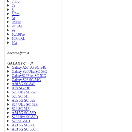
7 Pro
7a
8
8 Pro
8a
9/9Pro
9ProXL
9a
10/10Pro
10ProXL
10a
docomoケース
GALAXYケース
Galaxy A57 5G SC-54G
Galaxy S26Ulra SC-53G
GalaxyS26Plus SC-52G
Galaxy S26 SC-51G
A36 5G SC-54F
A25 SC-53F
S25 Ultra SC-52F
S25 SC-51F
A55 5G SC-53E
S24 Ultra SC-52E
S24 SC-51E
A54 5G SC-53D
S23 Ultra SC-52D
S23 SC-51D
A23 5G SC-56C
A53 5G SC-53C