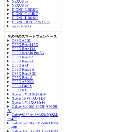
NEXUS 5x
NEXUS 6P
DIGNO E 503KC
DIGNO C 404KC
DIGNO T 302KC
DIGNO DUAL 2 WX10K
Spray 402LG
その他のスマートフォンケース
OPPO A5 5G
OPPO Reno14 5G
OPPO Reno13A
OPPO Reno10 Pro 5G
OPPO Reno9A
OPPO Reno7A
OPPO A73
OPPO Reno3 A
OPPO Reno3 5G
OPPO Reno A
OPPO A5 2020
OPPO Find X
OPPO R11
Xperia 1 VIII XQ-GE44
Xperia 10 VII XQ-FE44
Xperia 1 VII XQ-FS44
Galaxy S26 SM-S942Q/SM-S94
2C
GalaxyS26Plus SM-S947Q/SM-
S947C
Galaxy S26Ulra SM-S948Q/SM
-S948C
Galaxy A57 5G SM-A576Q/SM