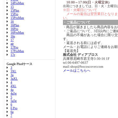
10:00～17:00(日・火曜定休)
14ProMax
出荷につきましては、日・火・土曜日
15
※日・火曜日について
15Plus
メールの返信は翌営業日となりま
15Pro
い。
15ProMax
16
・ご返品について
16Plus
商品が届きましたら商品内容をお
・
16Pro
・ご返品について、3日以内にご連
16ProMax
商品の不備があった場合に限り交
16e
す。
17
・返送される前には必ず、
air
メール・お電話によりご連絡をお願
17Pro
【返送先】
17ProMax
株式会社 ディアブロス
17e
兵庫県尼崎市若王寺3-30-16 1F
tel:06-6497-0637
Google Pixelケース
mail:shop@bocoscover.com
3
メールはこちらへ
3XL
3a
3aXL
4
4XL
4a
4a5g
5
5a5g
6
6 Pro
6a
7