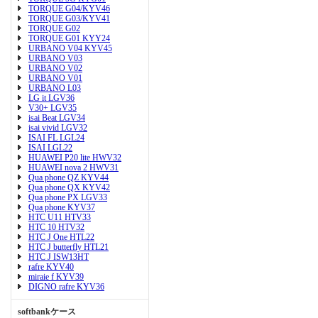
TORQUE G04/KYV46
TORQUE G03/KYV41
TORQUE G02
TORQUE G01 KYY24
URBANO V04 KYV45
URBANO V03
URBANO V02
URBANO V01
URBANO L03
LG it LGV36
V30+ LGV35
isai Beat LGV34
isai vivid LGV32
ISAI FL LGL24
ISAI LGL22
HUAWEI P20 lite HWV32
HUAWEI nova 2 HWV31
Qua phone QZ KYV44
Qua phone QX KYV42
Qua phone PX LGV33
Qua phone KYV37
HTC U11 HTV33
HTC 10 HTV32
HTC J One HTL22
HTC J butterfly HTL21
HTC J ISW13HT
rafre KYV40
miraie f KYV39
DIGNO rafre KYV36
softbankケース