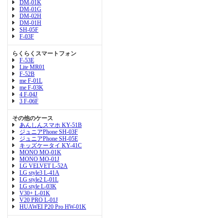
DM-01K
DM-01G
DM-02H
DM-01H
SH-05F
F-03F
らくらくスマートフォン
F-53E
Lite MR01
F-52B
me F-01L
me F-03K
4 F-04J
3 F-06F
その他のケース
あんしんスマホ KY-51B
ジュニアPhone SH-03F
ジュニアPhone SH-05E
キッズケータイ KY-41C
MONO MO-01K
MONO MO-01J
LG VELVET L-52A
LG style3 L-41A
LG style2 L-01L
LG style L-03K
V30+ L-01K
V20 PRO L-01J
HUAWEI P20 Pro HW-01K