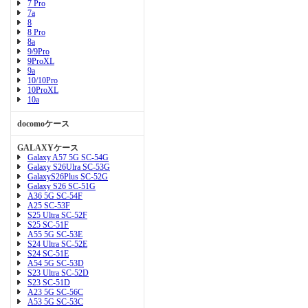
7 Pro
7a
8
8 Pro
8a
9/9Pro
9ProXL
9a
10/10Pro
10ProXL
10a
docomoケース
GALAXYケース
Galaxy A57 5G SC-54G
Galaxy S26Ulra SC-53G
GalaxyS26Plus SC-52G
Galaxy S26 SC-51G
A36 5G SC-54F
A25 SC-53F
S25 Ultra SC-52F
S25 SC-51F
A55 5G SC-53E
S24 Ultra SC-52E
S24 SC-51E
A54 5G SC-53D
S23 Ultra SC-52D
S23 SC-51D
A23 5G SC-56C
A53 5G SC-53C