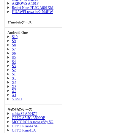
ARROWS A 101F
Redmi Note 9T 5G A001XM
HUAWEI nova lite2 704HW
Y'mobileケース
Android One
S10
S9
S8
S7
S6
S5
S4
S3
S2
S1
X5
X4
X3
X2
X1
507SH
その他のケース
nubia S2 A504ZT
OPPO A5 5G A502OP
MOTOROLA moto g66y 5G
OPPO Reno14 5G
OPPO Reno13A