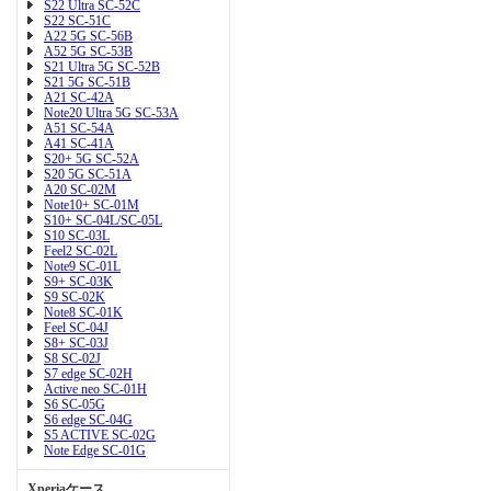
S22 Ultra SC-52C
S22 SC-51C
A22 5G SC-56B
A52 5G SC-53B
S21 Ultra 5G SC-52B
S21 5G SC-51B
A21 SC-42A
Note20 Ultra 5G SC-53A
A51 SC-54A
A41 SC-41A
S20+ 5G SC-52A
S20 5G SC-51A
A20 SC-02M
Note10+ SC-01M
S10+ SC-04L/SC-05L
S10 SC-03L
Feel2 SC-02L
Note9 SC-01L
S9+ SC-03K
S9 SC-02K
Note8 SC-01K
Feel SC-04J
S8+ SC-03J
S8 SC-02J
S7 edge SC-02H
Active neo SC-01H
S6 SC-05G
S6 edge SC-04G
S5 ACTIVE SC-02G
Note Edge SC-01G
Xperiaケース