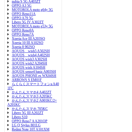
nubia S 5G A403ZT
OPPO A3 5G
MOTOROLA moto g64y 5G
OPPO Reno11A
OPPO A79 5G
Libero 5G IV A302ZT
MOTOROLA moto g53y 5G
OPPO Reno9A
OPPO Reno7A
Xperia Ace III A203SO
Xperia 10 III A102SO
Xperia 8 902SO
AQUOS wish5 A502SH
AQUOS wish4 A402SH
AQUOS wish3 A302SH
AQUOS wish2 A204SH
AQUOS wish A104SH
AQUOS sense4 basic A003SH
AQUOS PHONE es WX04SH
ARROWS S EM01F
らくらくスマートフォンa A40
1FC
かんたんスマホ4 A402ZT
かんたんスマホ3 A205KC
かんたんスマホ2 A001KC/2+
A201KC
かんたんスマホ 705KC
Libero 5G III A202ZT
Libero S10
OPPO Reno7 A A201OP
LG Q Stylus 801LG
Redmi Note 10T A101XM