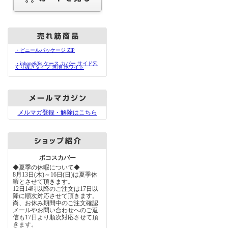
・ビニールパッケージ ZIP
・iphone6/6s ケース カバー サイド穴
くり抜きタイプ 無地 ホワイト
メルマガ登録・解除はこちら
ボコスカバー
◆夏季の休暇について◆
8月13日(木)～16日(日)は夏季休
暇とさせて頂きます。
12日14時以降のご注文は17日以
降に順次対応させて頂きます。
尚、お休み期間中のご注文確認
メールやお問い合わせへのご返
信も17日より順次対応させて頂
きます。