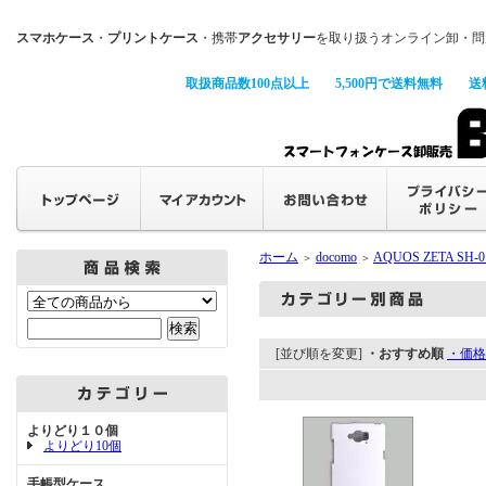
スマホケース
・
プリントケース
・携帯
アクセサリー
を取り扱うオンライン卸・問
取扱商品数100点以上
5,500円で送料無料
送
ホーム
docomo
AQUOS ZETA SH-0
＞
＞
[並び順を変更]
・おすすめ順
・価格
よりどり１０個
よりどり10個
手帳型ケース