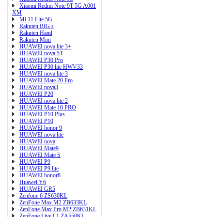
Xiaomi Redmi Note 9T 5G A001
XM
Mi 11 Lite 5G
Rakuten BIG s
Rakuten Hand
Rakuten Mini
HUAWEI nova lite 3+
HUAWEI nova 5T
HUAWEI P30 Pro
HUAWEI P30 lite HWV33
HUAWEI nova lite 3
HUAWEI Mate 20 Pro
HUAWEI nova3
HUAWEI P20
HUAWEI nova lite 2
HUAWEI Mate 10 PRO
HUAWEI P10 Plus
HUAWEI P10
HUAWEI honor 9
HUAWEI nova lite
HUAWEI nova
HUAWEI Mate9
HUAWEI Mate S
HUAWEI P9
HUAWEI P9 lite
HUAWEI honor8
Huawei Y6
HUAWEI GR5
Zenfone 6 ZS630KL
ZenFone Max M2 ZB633KL
ZenFone Max Pro M2 ZB631KL
ZenFone Live L1 ZA550KL