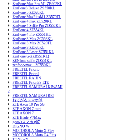
ZenFone Max Pro M1 ZB602KL
ZenFone3 Deluxe ZS550KL
ZenFone 5 ZE620KL
ZenFone MaxPlusM1 ZB570TL
ZenFone 4 max ZC520KL
ZenFone 4 Selfie Pro ZD552KL
ZenFone 4 ZE554KL
ZenFone 4 Pro ZS551KL
ZenFone 3 Max ZC553KL
ZenFone 3 Max ZC520TL
ZenFone 3 ZE520KL
ZenFone 3 Laser ZC551KL
ZenFone Go(ZB551KL)
ZENfone selfie ZD551KL
zenfone-max ZC550KL
FREETEL Priori5
FREETEL Priori4
FREETEL RAIJIN
FREETEL Priori3S LTE
FREETEL SAMURAI KIWAMI
2
FREETEL SAMURAI REI
おてがるスマホ01
ZTE Axon 10 Pro 5G
ZTE AXON 7 mini
ZTE AXON 7
ZTE Blade V7Max
gooのスマホ g07
DIGNO W
MOTOROLA Moto X Play
MOTOROLA Moto G4 Plus
TONE e21