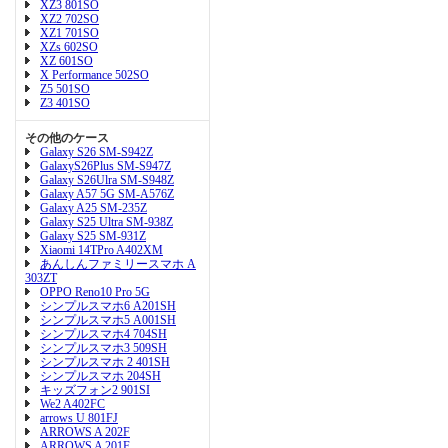
XZ3 801SO
XZ2 702SO
XZ1 701SO
XZs 602SO
XZ 601SO
X Performance 502SO
Z5 501SO
Z3 401SO
その他のケース
Galaxy S26 SM-S942Z
GalaxyS26Plus SM-S947Z
Galaxy S26Ulra SM-S948Z
Galaxy A57 5G SM-A576Z
Galaxy A25 SM-235Z
Galaxy S25 Ultra SM-938Z
Galaxy S25 SM-931Z
Xiaomi 14TPro A402XM
あんしんファミリースマホ A
303ZT
OPPO Reno10 Pro 5G
シンプルスマホ6 A201SH
シンプルスマホ5 A001SH
シンプルスマホ4 704SH
シンプルスマホ3 509SH
シンプルスマホ 2 401SH
シンプルスマホ 204SH
キッズフォン2 901SI
We2 A402FC
arrows U 801FJ
ARROWS A 202F
ARROWS A 201F