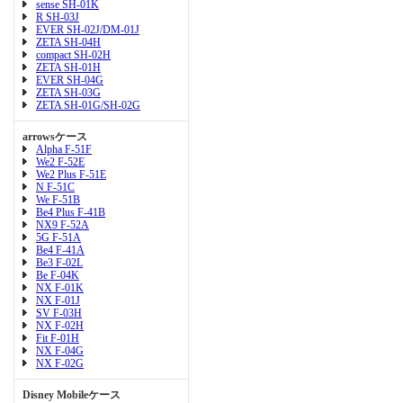
sense SH-01K
R SH-03J
EVER SH-02J/DM-01J
ZETA SH-04H
compact SH-02H
ZETA SH-01H
EVER SH-04G
ZETA SH-03G
ZETA SH-01G/SH-02G
arrowsケース
Alpha F-51F
We2 F-52E
We2 Plus F-51E
N F-51C
We F-51B
Be4 Plus F-41B
NX9 F-52A
5G F-51A
Be4 F-41A
Be3 F-02L
Be F-04K
NX F-01K
NX F-01J
SV F-03H
NX F-02H
Fit F-01H
NX F-04G
NX F-02G
Disney Mobileケース