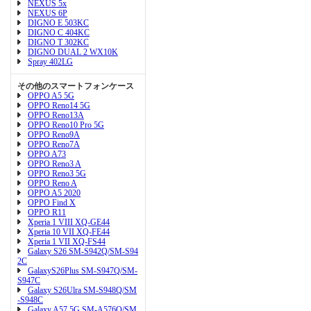
NEXUS 5x
NEXUS 6P
DIGNO E 503KC
DIGNO C 404KC
DIGNO T 302KC
DIGNO DUAL 2 WX10K
Spray 402LG
その他のスマートフォンケース
OPPO A5 5G
OPPO Reno14 5G
OPPO Reno13A
OPPO Reno10 Pro 5G
OPPO Reno9A
OPPO Reno7A
OPPO A73
OPPO Reno3 A
OPPO Reno3 5G
OPPO Reno A
OPPO A5 2020
OPPO Find X
OPPO R11
Xperia 1 VIII XQ-GE44
Xperia 10 VII XQ-FE44
Xperia 1 VII XQ-FS44
Galaxy S26 SM-S942Q/SM-S94
2C
GalaxyS26Plus SM-S947Q/SM-
S947C
Galaxy S26Ulra SM-S948Q/SM
-S948C
Galaxy A57 5G SM-A576Q/SM