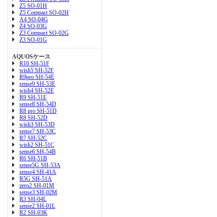
Z5 SO-01H
Z5 Compact SO-02H
A4 SO-04G
Z4 SO-03G
Z3 Compact SO-02G
Z3 SO-01G
AQUOSケース
R10 SH-51F
wish5 SH-52F
R9pro SH-54E
sense9 SH-53E
wish4 SH-52E
R9 SH-51E
sense8 SH-54D
R8 pro SH-51D
R8 SH-52D
wish3 SH-53D
sense7 SH-53C
R7 SH-52C
wish2 SH-51C
sense6 SH-54B
R6 SH-51B
sense5G SH-53A
sense4 SH-41A
R5G SH-51A
zero2 SH-01M
sense3 SH-02M
R3 SH-04L
sense2 SH-01L
R2 SH-03K