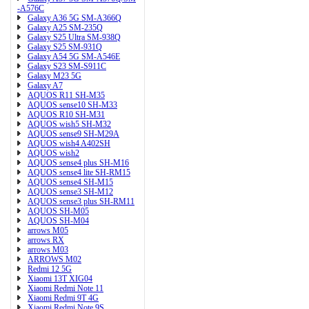
-A576C
Galaxy A36 5G SM-A366Q
Galaxy A25 SM-235Q
Galaxy S25 Ultra SM-938Q
Galaxy S25 SM-931Q
Galaxy A54 5G SM-A546E
Galaxy S23 SM-S911C
Galaxy M23 5G
Galaxy A7
AQUOS R11 SH-M35
AQUOS sense10 SH-M33
AQUOS R10 SH-M31
AQUOS wish5 SH-M32
AQUOS sense9 SH-M29A
AQUOS wish4 A402SH
AQUOS wish2
AQUOS sense4 plus SH-M16
AQUOS sense4 lite SH-RM15
AQUOS sense4 SH-M15
AQUOS sense3 SH-M12
AQUOS sense3 plus SH-RM11
AQUOS SH-M05
AQUOS SH-M04
arrows M05
arrows RX
arrows M03
ARROWS M02
Redmi 12 5G
Xiaomi 13T XIG04
Xiaomi Redmi Note 11
Xiaomi Redmi 9T 4G
Xiaomi Redmi Note 9S