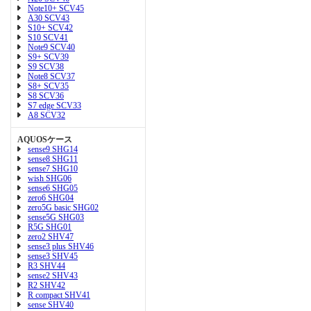
Note10+ SCV45
A30 SCV43
S10+ SCV42
S10 SCV41
Note9 SCV40
S9+ SCV39
S9 SCV38
Note8 SCV37
S8+ SCV35
S8 SCV36
S7 edge SCV33
A8 SCV32
AQUOSケース
sense9 SHG14
sense8 SHG11
sense7 SHG10
wish SHG06
sense6 SHG05
zero6 SHG04
zero5G basic SHG02
sense5G SHG03
R5G SHG01
zero2 SHV47
sense3 plus SHV46
sense3 SHV45
R3 SHV44
sense2 SHV43
R2 SHV42
R compact SHV41
sense SHV40