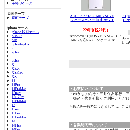
手帳型ケース
両面テープ
AQUOS ZETA SH-01G SH-02
AQU
両面テープ
G ケースカバー 無地 ホワイ
G 
ト
iphoneケース
220円(税20円)
iphone 印刷ケース
5/5s/SE
★docomo AQUOS ZETA SH-01G S
★doc
6/6s
H-02G対応のバルクケース ★
H-
6plus/6splus
7
7plus
8
8plus
X
XS/X
XSMax
XR
11
11Pro
・お支払いについて
11ProMax
12mini
・ゆうちょ銀行・三井住友銀行・三菱
12/12Pro
振込・代金引換がご利用いただけ
12ProMax
13
※振込み手数料につきましては、ご負
13mini
13Pro
13ProMax
14
・営業時間帯について
14Plus
14Pro