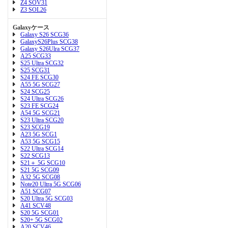
Z4 SOV31
Z3 SOL26
Galaxyケース
Galaxy S26 SCG36
GalaxyS26Plus SCG38
Galaxy S26Ulra SCG37
A25 SCG33
S25 Ultra SCG32
S25 SCG31
S24 FE SCG30
A55 5G SCG27
S24 SCG25
S24 Ultra SCG26
S23 FE SCG24
A54 5G SCG21
S23 Ultra SCG20
S23 SCG19
A23 5G SCG1
A53 5G SCG15
S22 Ultra SCG14
S22 SCG13
S21＋ 5G SCG10
S21 5G SCG09
A32 5G SCG08
Note20 Ultra 5G SCG06
A51 SCG07
S20 Ultra 5G SCG03
A41 SCV48
S20 5G SCG01
S20+ 5G SCG02
A20 SCV46