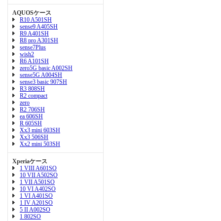
AQUOSケース
R10 A501SH
sense9 A405SH
R9 A401SH
R8 pro A301SH
sense7Plus
wish2
R6 A101SH
zero5G basic A002SH
sense5G A004SH
sense3 basic 907SH
R3 808SH
R2 compact
zero
R2 706SH
ea 606SH
R 605SH
Xx3 mini 603SH
Xx3 506SH
Xx2 mini 503SH
Xperiaケース
1 VIII A601SO
10 VII A502SO
1 VII A501SO
10 VI A402SO
1 VI A401SO
1 IV A201SO
5 II A002SO
1 802SO