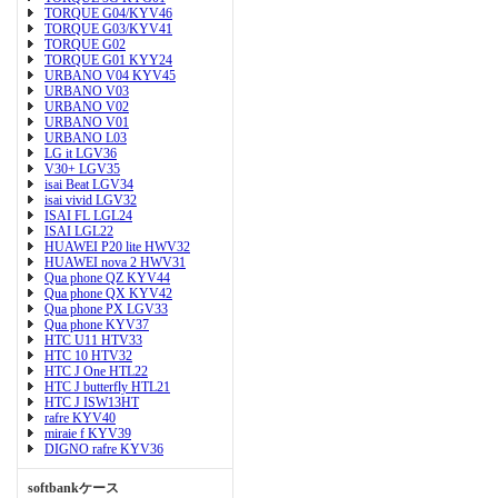
TORQUE G04/KYV46
TORQUE G03/KYV41
TORQUE G02
TORQUE G01 KYY24
URBANO V04 KYV45
URBANO V03
URBANO V02
URBANO V01
URBANO L03
LG it LGV36
V30+ LGV35
isai Beat LGV34
isai vivid LGV32
ISAI FL LGL24
ISAI LGL22
HUAWEI P20 lite HWV32
HUAWEI nova 2 HWV31
Qua phone QZ KYV44
Qua phone QX KYV42
Qua phone PX LGV33
Qua phone KYV37
HTC U11 HTV33
HTC 10 HTV32
HTC J One HTL22
HTC J butterfly HTL21
HTC J ISW13HT
rafre KYV40
miraie f KYV39
DIGNO rafre KYV36
softbankケース