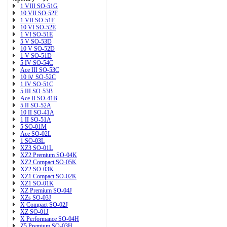
1 VIII SO-51G
10 VII SO-52F
1 VII SO-51F
10 VI SO-52E
1 VI SO-51E
5 V SO-53D
10 V SO-52D
1 V SO-51D
5 IV SO-54C
Ace III SO-53C
10 Ⅳ SO-52C
1 IV SO-51C
5 III SO-53B
Ace II SO-41B
5 II SO-52A
10 II SO-41A
1 II SO-51A
5 SO-01M
Ace SO-02L
1 SO-03L
XZ3 SO-01L
XZ2 Premium SO-04K
XZ2 Compact SO-05K
XZ2 SO-03K
XZ1 Compact SO-02K
XZ1 SO-01K
XZ Premium SO-04J
XZs SO-03J
X Compact SO-02J
XZ SO-01J
X Performance SO-04H
Z5 Premium SO-03H