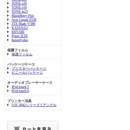
TONE e20
TONE e19
TONE m15
BlackBerry Priv
Acer Liquid Z530
ZTE Blade V580
KATANA2
MIYABI
Priori 3LTE
honor6 plus
保護フィルム
保護フィルム
パッケージケース
ブリスターパッケージ
ビニールパッケージ
オーディオプレーヤーケース
iPod touch 5
iPod touch 6
プリンター冶具
UJF-3042シリーズ Lアングル