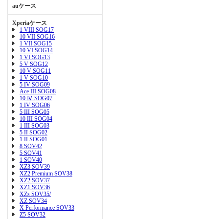
auケース
Xperiaケース
1 VIII SOG17
10 VII SOG16
1 VII SOG15
10 VI SOG14
1 VI SOG13
5 V SOG12
10 V SOG11
1 V SOG10
5 IV SOG09
Ace III SOG08
10 Ⅳ SOG07
1 IV SOG06
5 III SOG05
10 III SOG04
1 III SOG03
5 II SOG02
1 II SOG01
8 SOV42
5 SOV41
1 SOV40
XZ3 SOV39
XZ2 Premium SOV38
XZ2 SOV37
XZ1 SOV36
XZs SOV35/
XZ SOV34
X Performance SOV33
Z5 SOV32