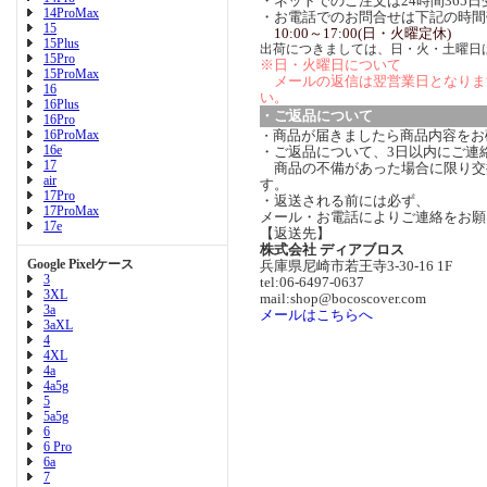
・ネットでのご注文は24時間365
14ProMax
・お電話でのお問合せは下記の時間
15
10:00～17:00(日・火曜定休)
15Plus
出荷につきましては、日・火・土曜日
15Pro
※日・火曜日について
15ProMax
メールの返信は翌営業日となりま
16
い。
16Plus
・ご返品について
16Pro
16ProMax
商品が届きましたら商品内容をお
・
16e
・ご返品について、3日以内にご連
17
商品の不備があった場合に限り交
air
す。
17Pro
・返送される前には必ず、
17ProMax
メール・お電話によりご連絡をお願
17e
【返送先】
株式会社 ディアブロス
Google Pixelケース
兵庫県尼崎市若王寺3-30-16 1F
3
tel:06-6497-0637
3XL
mail:shop@bocoscover.com
3a
メールはこちらへ
3aXL
4
4XL
4a
4a5g
5
5a5g
6
6 Pro
6a
7