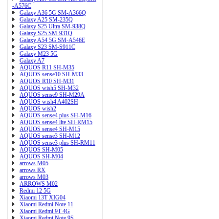
-A576C
Galaxy A36 5G SM-A366Q
Galaxy A25 SM-235Q
Galaxy S25 Ultra SM-938Q
Galaxy S25 SM-931Q
Galaxy A54 5G SM-A546E
Galaxy S23 SM-S911C
Galaxy M23 5G
Galaxy A7
AQUOS R11 SH-M35
AQUOS sense10 SH-M33
AQUOS R10 SH-M31
AQUOS wish5 SH-M32
AQUOS sense9 SH-M29A
AQUOS wish4 A402SH
AQUOS wish2
AQUOS sense4 plus SH-M16
AQUOS sense4 lite SH-RM15
AQUOS sense4 SH-M15
AQUOS sense3 SH-M12
AQUOS sense3 plus SH-RM11
AQUOS SH-M05
AQUOS SH-M04
arrows M05
arrows RX
arrows M03
ARROWS M02
Redmi 12 5G
Xiaomi 13T XIG04
Xiaomi Redmi Note 11
Xiaomi Redmi 9T 4G
Xiaomi Redmi Note 9S