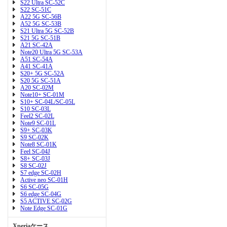
S22 Ultra SC-52C
S22 SC-51C
A22 5G SC-56B
A52 5G SC-53B
S21 Ultra 5G SC-52B
S21 5G SC-51B
A21 SC-42A
Note20 Ultra 5G SC-53A
A51 SC-54A
A41 SC-41A
S20+ 5G SC-52A
S20 5G SC-51A
A20 SC-02M
Note10+ SC-01M
S10+ SC-04L/SC-05L
S10 SC-03L
Feel2 SC-02L
Note9 SC-01L
S9+ SC-03K
S9 SC-02K
Note8 SC-01K
Feel SC-04J
S8+ SC-03J
S8 SC-02J
S7 edge SC-02H
Active neo SC-01H
S6 SC-05G
S6 edge SC-04G
S5 ACTIVE SC-02G
Note Edge SC-01G
Xperiaケース