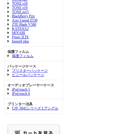
TONE e20
TONE e19
TONE m15
BlackBerry Priv
Acer Liquid Z530
ZTE Blade V580
KATANA2
MIYABI
Priori 3LTE
honor6 plus
保護フィルム
保護フィルム
パッケージケース
ブリスターパッケージ
ビニールパッケージ
オーディオプレーヤーケース
iPod touch 5
iPod touch 6
プリンター冶具
UJF-3042シリーズ Lアングル