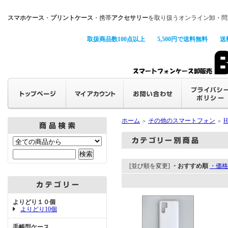
スマホケース
・
プリントケース
・携帯
アクセサリー
を取り扱うオンライン卸・問
取扱商品数100点以上
5,500円で送料無料
送
ホーム
その他のスマートフォン
H
＞
＞
[並び順を変更]
・おすすめ順
・価格
よりどり１０個
よりどり10個
手帳型ケース