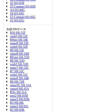
Z5 SO-01H
Z5 Compact SO-02H
A4 SO-04G
Z4 SO-03G
Z3 Compact SO-02G
Z3 SO-01G
AQUOSケース
R10 SH-51F
wish5 SH-52F
R9pro SH-54E
sense9 SH-53E
wish4 SH-52E
R9 SH-51E
sense8 SH-54D
R8 pro SH-51D
R8 SH-52D
wish3 SH-53D
sense7 SH-53C
R7 SH-52C
wish2 SH-51C
sense6 SH-54B
R6 SH-51B
sense5G SH-53A
sense4 SH-41A
R5G SH-51A
zero2 SH-01M
sense3 SH-02M
R3 SH-04L
sense2 SH-01L
R2 SH-03K