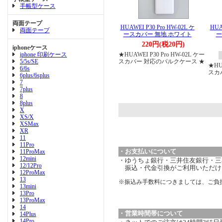
手帳型ケース
両面テープ
HUAWEI P30 Pro HW-02L ケ
HUA
両面テープ
ースカバー 無地 ホワイト
ー
220円(税20円)
iphoneケース
iphone 印刷ケース
★HUAWEI P30 Pro HW-02L ケー
5/5s/SE
スカバー 対応のバルクケース ★
★HUA
6/6s
スカ
6plus/6splus
7
7plus
8
8plus
X
XS/X
XSMax
XR
11
11Pro
・お支払いについて
11ProMax
12mini
・ゆうちょ銀行・三井住友銀行・三菱
12/12Pro
振込・代金引換がご利用いただけ
12ProMax
13
※振込み手数料につきましては、ご負
13mini
13Pro
13ProMax
14
・営業時間帯について
14Plus
14Pro