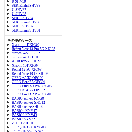
R SHV39
SERIE mini SHV38
U SHV37
U SHV35
SERIE SHV34
SERIE mini SHV33
SERIE SHV32
SERIE mini SHV31
その他のケース
Xiaomi 14T XIG06
Redmi Note 13 Pro 5G XIG05
arrows We2 FCG02
arrows We FCG01
ARROWS ef FJL22
Xiaomi 13T XIG04
Redmi 12 5G XIG03
Redmi Note 10 JE XIG02
OPPO A5 5G OPG06
OPPO Reno7A OPG04
OPPO Find X3 Pro OPG03
OPPO A54 5G OPG02
OPPO Find X2 Pro OPG01
BASIO active3 KYG04
BASIO active2 SHG12
BASIO active SHG09
BASIO4 KYV47
BASIO3 KYV43
BASIO KYV32
ZTE a1 ZTG01
TORQUE G06 KYG03
TORQUE 5G KYG01