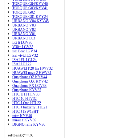
TORQUE G04/KYV46
TORQUE G03/KYV41
TORQUE G02
TORQUE G01 KYY24
URBANO V04 KYV45
URBANO V03
URBANO V02
URBANO V01
URBANO L03
LG it LGV36
V30+ LGV35
isai Beat LGV34
isai vivid LGV32
ISAI FL LGL24
ISAI LGL22
HUAWEI P20 lite HWV32
HUAWEI nova 2 HWV31
Qua phone QZ KYV44
Qua phone QX KYV42
Qua phone PX LGV33
Qua phone KYV37
HTC U11 HTV33
HTC 10 HTV32
HTC J One HTL22
HTC J butterfly HTL21
HTC J ISW13HT
rafre KYV40
miraie f KYV39
DIGNO rafre KYV36
softbankケース