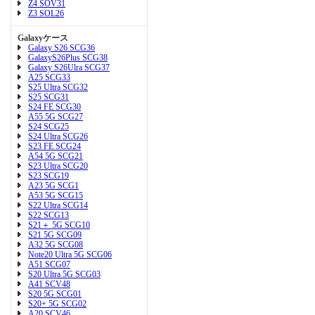
Z4 SOV31
Z3 SOL26
Galaxyケース
Galaxy S26 SCG36
GalaxyS26Plus SCG38
Galaxy S26Ulra SCG37
A25 SCG33
S25 Ultra SCG32
S25 SCG31
S24 FE SCG30
A55 5G SCG27
S24 SCG25
S24 Ultra SCG26
S23 FE SCG24
A54 5G SCG21
S23 Ultra SCG20
S23 SCG19
A23 5G SCG1
A53 5G SCG15
S22 Ultra SCG14
S22 SCG13
S21＋ 5G SCG10
S21 5G SCG09
A32 5G SCG08
Note20 Ultra 5G SCG06
A51 SCG07
S20 Ultra 5G SCG03
A41 SCV48
S20 5G SCG01
S20+ 5G SCG02
A20 SCV46