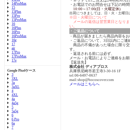
・ネットでのご注文は24時間365
14ProMax
・お電話でのお問合せは下記の時間
15
10:00～17:00(日・火曜定休)
15Plus
出荷につきましては、日・火・土曜日
15Pro
※日・火曜日について
15ProMax
メールの返信は翌営業日となりま
16
い。
16Plus
・ご返品について
16Pro
16ProMax
商品が届きましたら商品内容をお
・
16e
・ご返品について、3日以内にご連
17
商品の不備があった場合に限り交
air
す。
17Pro
・返送される前には必ず、
17ProMax
メール・お電話によりご連絡をお願
17e
【返送先】
株式会社 ディアブロス
Google Pixelケース
兵庫県尼崎市若王寺3-30-16 1F
3
tel:06-6497-0637
3XL
mail:shop@bocoscover.com
3a
メールはこちらへ
3aXL
4
4XL
4a
4a5g
5
5a5g
6
6 Pro
6a
7