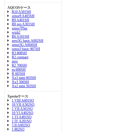
AQUOSケース
R10 A501SH
sense9 A405SH
R9 A401SH
R8 pro A301SH
sense7Plus
wish2
R6 A101SH
zero5G basic A002SH
sense5G A004SH
sense3 basic 907SH
R3 808SH
R2 compact
zero
R2 706SH
ea 606SH
R 605SH
Xx3 mini 603SH
Xx3 506SH
Xx2 mini 503SH
Xperiaケース
1 VIII A601SO
10 VII A502SO
1 VII A501SO
10 VI A402SO
1 VI A401SO
1 IV A201SO
5 II A002SO
1 802SO