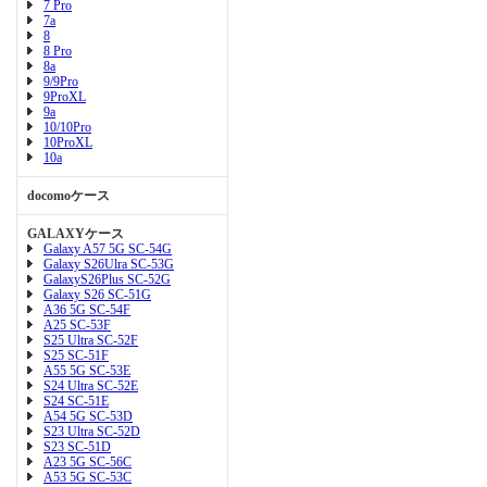
7 Pro
7a
8
8 Pro
8a
9/9Pro
9ProXL
9a
10/10Pro
10ProXL
10a
docomoケース
GALAXYケース
Galaxy A57 5G SC-54G
Galaxy S26Ulra SC-53G
GalaxyS26Plus SC-52G
Galaxy S26 SC-51G
A36 5G SC-54F
A25 SC-53F
S25 Ultra SC-52F
S25 SC-51F
A55 5G SC-53E
S24 Ultra SC-52E
S24 SC-51E
A54 5G SC-53D
S23 Ultra SC-52D
S23 SC-51D
A23 5G SC-56C
A53 5G SC-53C