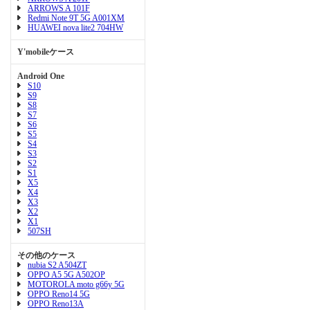
ARROWS A 101F
Redmi Note 9T 5G A001XM
HUAWEI nova lite2 704HW
Y'mobileケース
Android One
S10
S9
S8
S7
S6
S5
S4
S3
S2
S1
X5
X4
X3
X2
X1
507SH
その他のケース
nubia S2 A504ZT
OPPO A5 5G A502OP
MOTOROLA moto g66y 5G
OPPO Reno14 5G
OPPO Reno13A