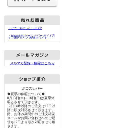
・ビニールパッケージ ZIP
・iphone6/6s ケース カバー サイド穴
くり抜きタイプ 無地 ホワイト
メルマガ登録・解除はこちら
ボコスカバー
◆夏季の休暇について◆
8月13日(木)～16日(日)は夏季休
暇とさせて頂きます。
12日14時以降のご注文は17日以
降に順次対応させて頂きます。
尚、お休み期間中のご注文確認
メールやお問い合わせへのご返
信も17日より順次対応させて頂
きます。