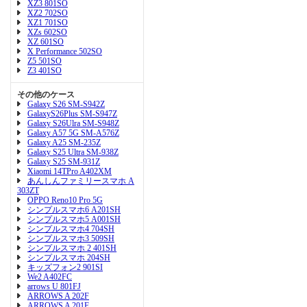
XZ3 801SO
XZ2 702SO
XZ1 701SO
XZs 602SO
XZ 601SO
X Performance 502SO
Z5 501SO
Z3 401SO
その他のケース
Galaxy S26 SM-S942Z
GalaxyS26Plus SM-S947Z
Galaxy S26Ulra SM-S948Z
Galaxy A57 5G SM-A576Z
Galaxy A25 SM-235Z
Galaxy S25 Ultra SM-938Z
Galaxy S25 SM-931Z
Xiaomi 14TPro A402XM
あんしんファミリースマホ A
303ZT
OPPO Reno10 Pro 5G
シンプルスマホ6 A201SH
シンプルスマホ5 A001SH
シンプルスマホ4 704SH
シンプルスマホ3 509SH
シンプルスマホ 2 401SH
シンプルスマホ 204SH
キッズフォン2 901SI
We2 A402FC
arrows U 801FJ
ARROWS A 202F
ARROWS A 201F