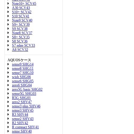
Note10+ SCV45
A30 SCV43
S10+ SCV42
S10 SCV41
Note9 SCV40
S9+ SCV39
S9 SCV38
Note8 SCV37
S8+ SCV35
S8 SCV36
S7 edge SCV33
A8 SCV32
AQUOSケース
sense9 SHG14
sense8 SHG11
sense7 SHG10
wish SHG06
sense6 SHG05
zero6 SHG04
zero5G basic SHG02
sense5G SHG03
R5G SHG01
zero2 SHV47
sense3 plus SHV46
sense3 SHV45
R3 SHV44
sense2 SHV43
R2 SHV42
R compact SHV41
sense SHV40