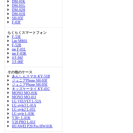
DM-01K
DM-01G
DM-02H
DM-01H
SH-05F
F-03F
らくらくスマートフォン
F-53E
Lite MR01
F-52B
me F-01L
me F-03K
4 F-04J
3 F-06F
その他のケース
あんしんスマホ KY-51B
ジュニアPhone SH-03F
ジュニアPhone SH-05E
キッズケータイ KY-41C
MONO MO-01K
MONO MO-01J
LG VELVET L-52A
LG style3 L-41A
LG style2 L-01L
LG style L-03K
V30+ L-01K
V20 PRO L-01J
HUAWEI P20 Pro HW-01K