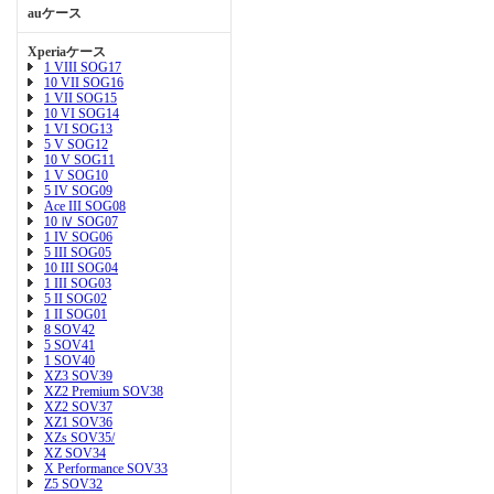
auケース
Xperiaケース
1 VIII SOG17
10 VII SOG16
1 VII SOG15
10 VI SOG14
1 VI SOG13
5 V SOG12
10 V SOG11
1 V SOG10
5 IV SOG09
Ace III SOG08
10 Ⅳ SOG07
1 IV SOG06
5 III SOG05
10 III SOG04
1 III SOG03
5 II SOG02
1 II SOG01
8 SOV42
5 SOV41
1 SOV40
XZ3 SOV39
XZ2 Premium SOV38
XZ2 SOV37
XZ1 SOV36
XZs SOV35/
XZ SOV34
X Performance SOV33
Z5 SOV32