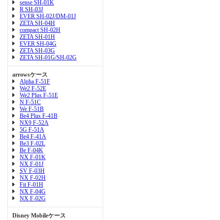
sense SH-01K
R SH-03J
EVER SH-02J/DM-01J
ZETA SH-04H
compact SH-02H
ZETA SH-01H
EVER SH-04G
ZETA SH-03G
ZETA SH-01G/SH-02G
arrowsケース
Alpha F-51F
We2 F-52E
We2 Plus F-51E
N F-51C
We F-51B
Be4 Plus F-41B
NX9 F-52A
5G F-51A
Be4 F-41A
Be3 F-02L
Be F-04K
NX F-01K
NX F-01J
SV F-03H
NX F-02H
Fit F-01H
NX F-04G
NX F-02G
Disney Mobileケース