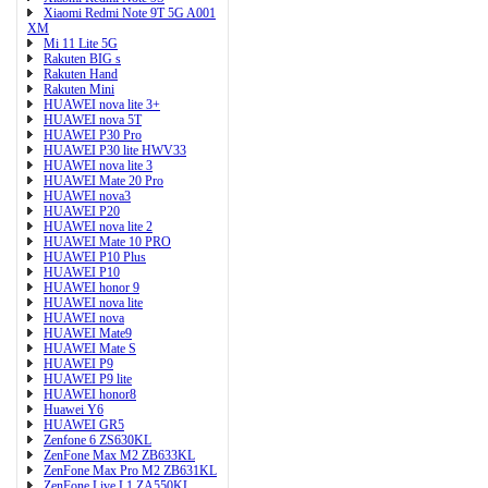
Xiaomi Redmi Note 9T 5G A001
XM
Mi 11 Lite 5G
Rakuten BIG s
Rakuten Hand
Rakuten Mini
HUAWEI nova lite 3+
HUAWEI nova 5T
HUAWEI P30 Pro
HUAWEI P30 lite HWV33
HUAWEI nova lite 3
HUAWEI Mate 20 Pro
HUAWEI nova3
HUAWEI P20
HUAWEI nova lite 2
HUAWEI Mate 10 PRO
HUAWEI P10 Plus
HUAWEI P10
HUAWEI honor 9
HUAWEI nova lite
HUAWEI nova
HUAWEI Mate9
HUAWEI Mate S
HUAWEI P9
HUAWEI P9 lite
HUAWEI honor8
Huawei Y6
HUAWEI GR5
Zenfone 6 ZS630KL
ZenFone Max M2 ZB633KL
ZenFone Max Pro M2 ZB631KL
ZenFone Live L1 ZA550KL