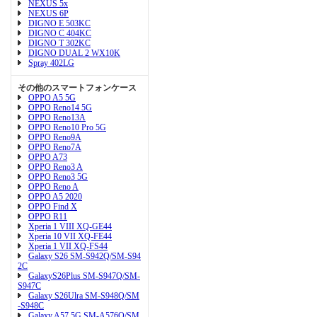
NEXUS 5x
NEXUS 6P
DIGNO E 503KC
DIGNO C 404KC
DIGNO T 302KC
DIGNO DUAL 2 WX10K
Spray 402LG
その他のスマートフォンケース
OPPO A5 5G
OPPO Reno14 5G
OPPO Reno13A
OPPO Reno10 Pro 5G
OPPO Reno9A
OPPO Reno7A
OPPO A73
OPPO Reno3 A
OPPO Reno3 5G
OPPO Reno A
OPPO A5 2020
OPPO Find X
OPPO R11
Xperia 1 VIII XQ-GE44
Xperia 10 VII XQ-FE44
Xperia 1 VII XQ-FS44
Galaxy S26 SM-S942Q/SM-S94
2C
GalaxyS26Plus SM-S947Q/SM-
S947C
Galaxy S26Ulra SM-S948Q/SM
-S948C
Galaxy A57 5G SM-A576Q/SM