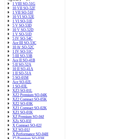
1 VIII SO-51G
10 VII SO-52F
1 VII SO-51F
10 VI SO-52E
1 VI SO-51E
5 V SO-53D
10 V SO-52D
1 V SO-51D
5 IV SO-54C
Ace III SO-53C
10 Ⅳ SO-52C
1 IV SO-51C
5 III SO-53B
Ace II SO-41B
5 II SO-52A
10 II SO-41A
1 II SO-51A
5 SO-01M
Ace SO-02L
1 SO-03L
XZ3 SO-01L
XZ2 Premium SO-04K
XZ2 Compact SO-05K
XZ2 SO-03K
XZ1 Compact SO-02K
XZ1 SO-01K
XZ Premium SO-04J
XZs SO-03J
X Compact SO-02J
XZ SO-01J
X Performance SO-04H
Z5 Premium SO-03H