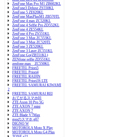
ZenFone Max Pro M1 ZB602KL
ZenFone3 Deluxe ZS550KL
ZenFone 5 ZE620KL
ZenFone MaxPlusM1 ZB570TL
ZenFone 4 max ZC520KL
ZenFone 4 Selfie Pro ZD552KL
ZenFone 4 ZE554KL
ZenFone 4 Pro ZS551KL
ZenFone 3 Max ZC553KL
ZenFone 3 Max ZC520TL
ZenFone 3 ZE520KL
ZenFone 3 Laser ZC551KL
ZenFone Go(ZB551KL)
ZENfone selfie ZD551KL
zenfone-max ZC550KL
FREETEL Priori5
FREETEL Priori4
FREETEL RAIJIN
FREETEL Priori3S LTE
FREETEL SAMURAI KIWAMI
2
FREETEL SAMURAI REI
おてがるスマホ01
ZTE Axon 10 Pro 5G
ZTE AXON 7 mini
ZTE AXON 7
ZTE Blade V7Max
gooのスマホ g07
DIGNO W
MOTOROLA Moto X Play
MOTOROLA Moto G4 Plus
TONE e21