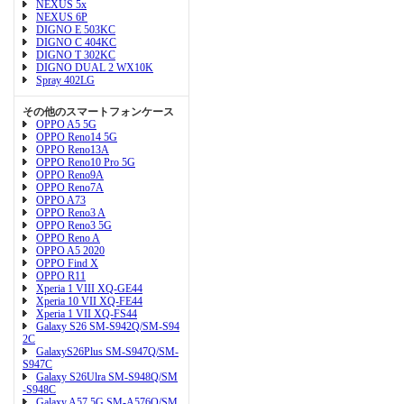
NEXUS 5x
NEXUS 6P
DIGNO E 503KC
DIGNO C 404KC
DIGNO T 302KC
DIGNO DUAL 2 WX10K
Spray 402LG
その他のスマートフォンケース
OPPO A5 5G
OPPO Reno14 5G
OPPO Reno13A
OPPO Reno10 Pro 5G
OPPO Reno9A
OPPO Reno7A
OPPO A73
OPPO Reno3 A
OPPO Reno3 5G
OPPO Reno A
OPPO A5 2020
OPPO Find X
OPPO R11
Xperia 1 VIII XQ-GE44
Xperia 10 VII XQ-FE44
Xperia 1 VII XQ-FS44
Galaxy S26 SM-S942Q/SM-S94
2C
GalaxyS26Plus SM-S947Q/SM-
S947C
Galaxy S26Ulra SM-S948Q/SM
-S948C
Galaxy A57 5G SM-A576Q/SM