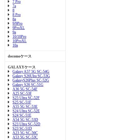
7 Pro
7a
8
8 Pro
8a
9/9Pro
9ProXL
9a
10/10Pro
10ProXL
10a
docomoケース
GALAXYケース
Galaxy A57 5G SC-54G
Galaxy S26Ulra SC-53G
GalaxyS26Plus SC-52G
Galaxy S26 SC-51G
A36 5G SC-54F
A25 SC-53F
S25 Ultra SC-52F
S25 SC-51F
A55 5G SC-53E
S24 Ultra SC-52E
S24 SC-51E
A54 5G SC-53D
S23 Ultra SC-52D
S23 SC-51D
A23 5G SC-56C
A53 5G SC-53C