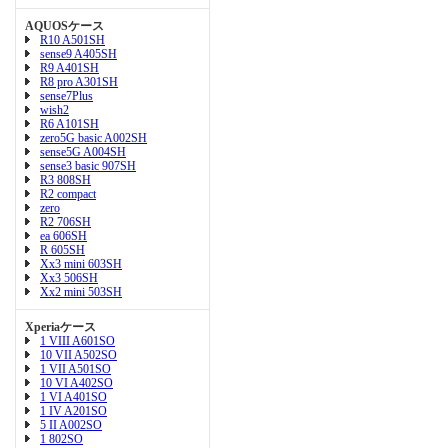
AQUOSケース
R10 A501SH
sense9 A405SH
R9 A401SH
R8 pro A301SH
sense7Plus
wish2
R6 A101SH
zero5G basic A002SH
sense5G A004SH
sense3 basic 907SH
R3 808SH
R2 compact
zero
R2 706SH
ea 606SH
R 605SH
Xx3 mini 603SH
Xx3 506SH
Xx2 mini 503SH
Xperiaケース
1 VIII A601SO
10 VII A502SO
1 VII A501SO
10 VI A402SO
1 VI A401SO
1 IV A201SO
5 II A002SO
1 802SO