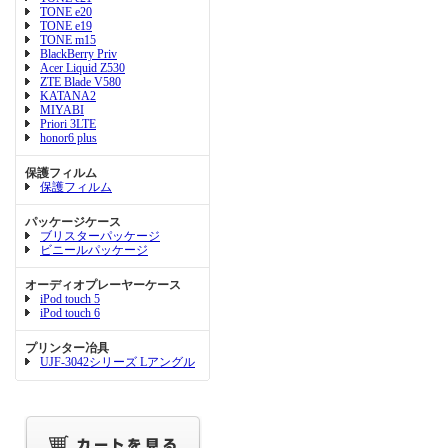
TONE e20
TONE e19
TONE m15
BlackBerry Priv
Acer Liquid Z530
ZTE Blade V580
KATANA2
MIYABI
Priori 3LTE
honor6 plus
保護フィルム
保護フィルム
パッケージケース
ブリスターパッケージ
ビニールパッケージ
オーディオプレーヤーケース
iPod touch 5
iPod touch 6
プリンター冶具
UJF-3042シリーズ Lアングル