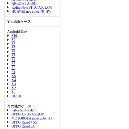
ARROWS A 101F
Redmi Note 9T 5G A001XM
HUAWEI nova lite2 704HW
Y'mobileケース
Android One
S10
S9
S8
S7
S6
S5
S4
S3
S2
S1
X5
X4
X3
X2
X1
507SH
その他のケース
nubia S2 A504ZT
OPPO A5 5G A502OP
MOTOROLA moto g66y 5G
OPPO Reno14 5G
OPPO Reno13A