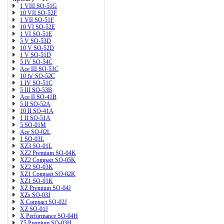
1 VIII SO-51G
10 VII SO-52F
1 VII SO-51F
10 VI SO-52E
1 VI SO-51E
5 V SO-53D
10 V SO-52D
1 V SO-51D
5 IV SO-54C
Ace III SO-53C
10 Ⅳ SO-52C
1 IV SO-51C
5 III SO-53B
Ace II SO-41B
5 II SO-52A
10 II SO-41A
1 II SO-51A
5 SO-01M
Ace SO-02L
1 SO-03L
XZ3 SO-01L
XZ2 Premium SO-04K
XZ2 Compact SO-05K
XZ2 SO-03K
XZ1 Compact SO-02K
XZ1 SO-01K
XZ Premium SO-04J
XZs SO-03J
X Compact SO-02J
XZ SO-01J
X Performance SO-04H
Z5 Premium SO-03H