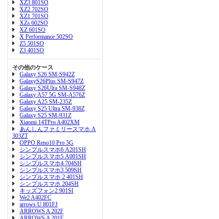
XZ3 801SO
XZ2 702SO
XZ1 701SO
XZs 602SO
XZ 601SO
X Performance 502SO
Z5 501SO
Z3 401SO
その他のケース
Galaxy S26 SM-S942Z
GalaxyS26Plus SM-S947Z
Galaxy S26Ulra SM-S948Z
Galaxy A57 5G SM-A576Z
Galaxy A25 SM-235Z
Galaxy S25 Ultra SM-938Z
Galaxy S25 SM-931Z
Xiaomi 14TPro A402XM
あんしんファミリースマホ A
303ZT
OPPO Reno10 Pro 5G
シンプルスマホ6 A201SH
シンプルスマホ5 A001SH
シンプルスマホ4 704SH
シンプルスマホ3 509SH
シンプルスマホ 2 401SH
シンプルスマホ 204SH
キッズフォン2 901SI
We2 A402FC
arrows U 801FJ
ARROWS A 202F
ARROWS A 201F