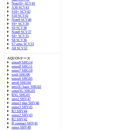
Note10+ SCV45
A30 SCV43
S10+ SCV42
S10 SCV41
Note9 SCV40
S9+ SCV39
S9 SCV38
Note8 SCV37
S8+ SCV35
S8 SCV36
S7 edge SCV33
A8 SCV32
AQUOSケース
sense9 SHG14
sense8 SHG11
sense7 SHG10
wish SHG06
sense6 SHG05
zero6 SHG04
zero5G basic SHG02
sense5G SHG03
R5G SHG01
zero2 SHV47
sense3 plus SHV46
sense3 SHV45
R3 SHV44
sense2 SHV43
R2 SHV42
R compact SHV41
sense SHV40