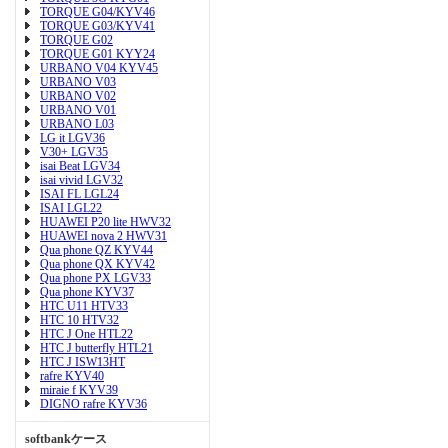
TORQUE G04/KYV46
TORQUE G03/KYV41
TORQUE G02
TORQUE G01 KYY24
URBANO V04 KYV45
URBANO V03
URBANO V02
URBANO V01
URBANO L03
LG it LGV36
V30+ LGV35
isai Beat LGV34
isai vivid LGV32
ISAI FL LGL24
ISAI LGL22
HUAWEI P20 lite HWV32
HUAWEI nova 2 HWV31
Qua phone QZ KYV44
Qua phone QX KYV42
Qua phone PX LGV33
Qua phone KYV37
HTC U11 HTV33
HTC 10 HTV32
HTC J One HTL22
HTC J butterfly HTL21
HTC J ISW13HT
rafre KYV40
miraie f KYV39
DIGNO rafre KYV36
softbankケース