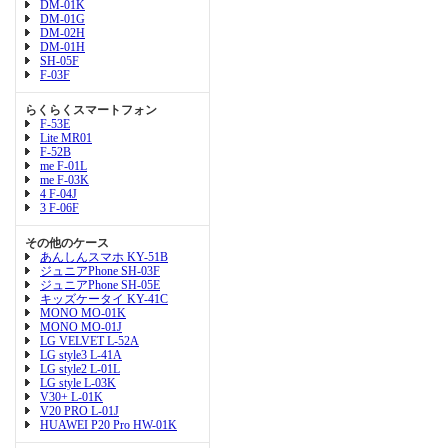
DM-01K
DM-01G
DM-02H
DM-01H
SH-05F
F-03F
らくらくスマートフォン
F-53E
Lite MR01
F-52B
me F-01L
me F-03K
4 F-04J
3 F-06F
その他のケース
あんしんスマホ KY-51B
ジュニアPhone SH-03F
ジュニアPhone SH-05E
キッズケータイ KY-41C
MONO MO-01K
MONO MO-01J
LG VELVET L-52A
LG style3 L-41A
LG style2 L-01L
LG style L-03K
V30+ L-01K
V20 PRO L-01J
HUAWEI P20 Pro HW-01K