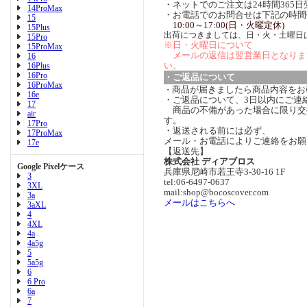
・ネットでのご注文は24時間365
14ProMax
・お電話でのお問合せは下記の時間
15
10:00～17:00(日・火曜定休)
15Plus
出荷につきましては、日・火・土曜日
15Pro
※日・火曜日について
15ProMax
メールの返信は翌営業日となりま
16
い。
16Plus
16Pro
・ご返品について
16ProMax
商品が届きましたら商品内容をお
・
16e
・ご返品について、3日以内にご連
17
商品の不備があった場合に限り交
air
す。
17Pro
・返送される前には必ず、
17ProMax
メール・お電話によりご連絡をお願
17e
【返送先】
株式会社 ディアブロス
Google Pixelケース
兵庫県尼崎市若王寺3-30-16 1F
3
tel:06-6497-0637
3XL
mail:shop@bocoscover.com
3a
メールはこちらへ
3aXL
4
4XL
4a
4a5g
5
5a5g
6
6 Pro
6a
7