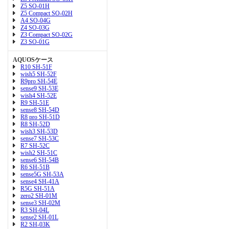
Z5 SO-01H
Z5 Compact SO-02H
A4 SO-04G
Z4 SO-03G
Z3 Compact SO-02G
Z3 SO-01G
AQUOSケース
R10 SH-51F
wish5 SH-52F
R9pro SH-54E
sense9 SH-53E
wish4 SH-52E
R9 SH-51E
sense8 SH-54D
R8 pro SH-51D
R8 SH-52D
wish3 SH-53D
sense7 SH-53C
R7 SH-52C
wish2 SH-51C
sense6 SH-54B
R6 SH-51B
sense5G SH-53A
sense4 SH-41A
R5G SH-51A
zero2 SH-01M
sense3 SH-02M
R3 SH-04L
sense2 SH-01L
R2 SH-03K