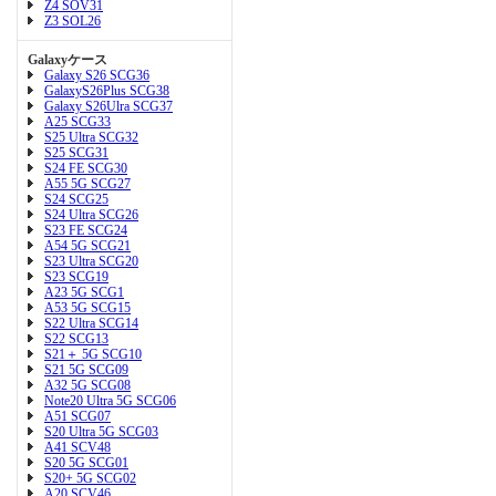
Z4 SOV31
Z3 SOL26
Galaxyケース
Galaxy S26 SCG36
GalaxyS26Plus SCG38
Galaxy S26Ulra SCG37
A25 SCG33
S25 Ultra SCG32
S25 SCG31
S24 FE SCG30
A55 5G SCG27
S24 SCG25
S24 Ultra SCG26
S23 FE SCG24
A54 5G SCG21
S23 Ultra SCG20
S23 SCG19
A23 5G SCG1
A53 5G SCG15
S22 Ultra SCG14
S22 SCG13
S21＋ 5G SCG10
S21 5G SCG09
A32 5G SCG08
Note20 Ultra 5G SCG06
A51 SCG07
S20 Ultra 5G SCG03
A41 SCV48
S20 5G SCG01
S20+ 5G SCG02
A20 SCV46