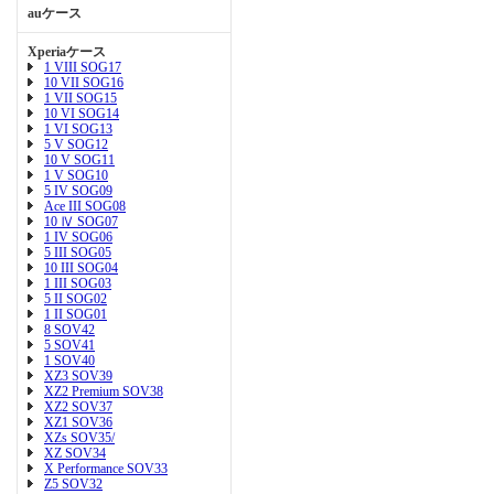
auケース
Xperiaケース
1 VIII SOG17
10 VII SOG16
1 VII SOG15
10 VI SOG14
1 VI SOG13
5 V SOG12
10 V SOG11
1 V SOG10
5 IV SOG09
Ace III SOG08
10 Ⅳ SOG07
1 IV SOG06
5 III SOG05
10 III SOG04
1 III SOG03
5 II SOG02
1 II SOG01
8 SOV42
5 SOV41
1 SOV40
XZ3 SOV39
XZ2 Premium SOV38
XZ2 SOV37
XZ1 SOV36
XZs SOV35/
XZ SOV34
X Performance SOV33
Z5 SOV32