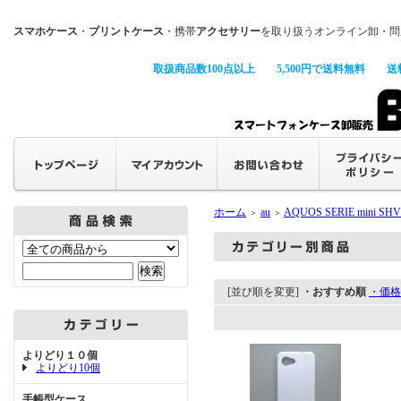
スマホケース
・
プリントケース
・携帯
アクセサリー
を取り扱うオンライン卸・問
取扱商品数100点以上
5,500円で送料無料
送
ホーム
au
AQUOS SERIE mini SHV
＞
＞
[並び順を変更]
・おすすめ順
・価格
よりどり１０個
よりどり10個
手帳型ケース