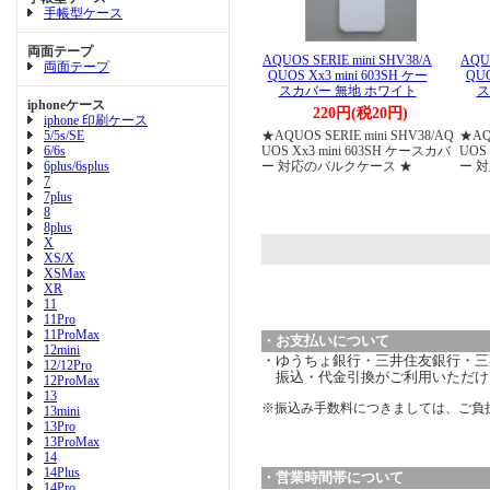
手帳型ケース
両面テープ
AQUOS SERIE mini SHV38/A
AQUO
両面テープ
QUOS Xx3 mini 603SH ケー
QUO
スカバー 無地 ホワイト
ス
iphoneケース
220円(税20円)
iphone 印刷ケース
5/5s/SE
★AQUOS SERIE mini SHV38/AQ
★AQU
6/6s
UOS Xx3 mini 603SH ケースカバ
UOS
6plus/6splus
ー 対応のバルクケース ★
ー 
7
7plus
8
8plus
X
XS/X
XSMax
XR
11
11Pro
11ProMax
・お支払いについて
12mini
・ゆうちょ銀行・三井住友銀行・三菱
12/12Pro
振込・代金引換がご利用いただけ
12ProMax
13
※振込み手数料につきましては、ご負
13mini
13Pro
13ProMax
14
14Plus
・営業時間帯について
14Pro