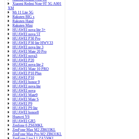
Xiaomi Redmi Note 9T 5G A001
XM
Mi 11 Lite 5G
Rakuten BIG s
Rakuten Hand
Rakuten Mini
HUAWEI nova lite 3+
HUAWEI nova 5T
HUAWEI P30 Pro
HUAWEI P30 lite HWV33
HUAWEI nova lite 3
HUAWEI Mate 20 Pro
HUAWEI nova3
HUAWEI P20
HUAWEI nova lite 2
HUAWEI Mate 10 PRO
HUAWEI P10 Plus
HUAWEI P10
HUAWEI honor 9
HUAWEI nova lite
HUAWEI nova
HUAWEI Mate9
HUAWEI Mate S
HUAWEI P9
HUAWEI P9 lite
HUAWEI honor8
Huawei Y6
HUAWEI GR5
Zenfone 6 ZS630KL
ZenFone Max M2 ZB633KL
ZenFone Max Pro M2 ZB631KL
ZenFone Live L1 ZA550KL