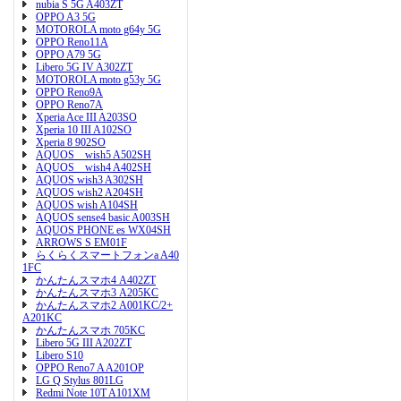
nubia S 5G A403ZT
OPPO A3 5G
MOTOROLA moto g64y 5G
OPPO Reno11A
OPPO A79 5G
Libero 5G IV A302ZT
MOTOROLA moto g53y 5G
OPPO Reno9A
OPPO Reno7A
Xperia Ace III A203SO
Xperia 10 III A102SO
Xperia 8 902SO
AQUOS wish5 A502SH
AQUOS wish4 A402SH
AQUOS wish3 A302SH
AQUOS wish2 A204SH
AQUOS wish A104SH
AQUOS sense4 basic A003SH
AQUOS PHONE es WX04SH
ARROWS S EM01F
らくらくスマートフォンa A40
1FC
かんたんスマホ4 A402ZT
かんたんスマホ3 A205KC
かんたんスマホ2 A001KC/2+
A201KC
かんたんスマホ 705KC
Libero 5G III A202ZT
Libero S10
OPPO Reno7 A A201OP
LG Q Stylus 801LG
Redmi Note 10T A101XM