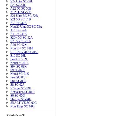
S22 Ultra SC-52C
S22 SC-51C
A22 5G SC-56B
A52 5G SC-53B
S21 Ultra 5G SC-52B
S21 5G SC-51B
A21 SC-42A
Note20 Ultra 5G SC-53A
A51 SC-54A
A41 SC-41A
S20+ 5G SC-52A
S20 5G SC-51A
A20 SC-02M
Note10+ SC-01M
S10+ SC-04L/SC-05L
S10 SC-03L
Feel2 SC-02L
Note9 SC-01L
S9+ SC-03K
S9 SC-02K
Note8 SC-01K
Feel SC-04J
S8+ SC-03J
S8 SC-02J
S7 edge SC-02H
Active neo SC-01H
S6 SC-05G
S6 edge SC-04G
S5 ACTIVE SC-02G
Note Edge SC-01G
Xperiaケース