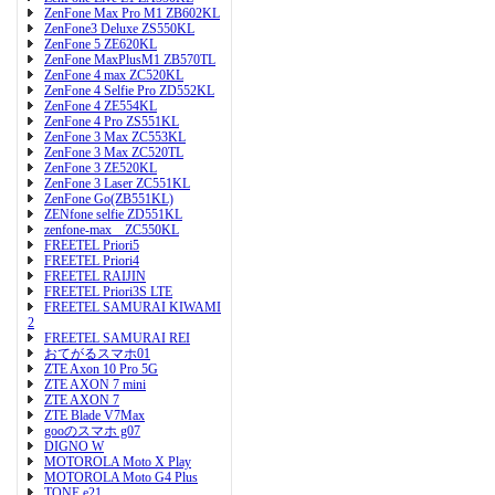
ZenFone Max Pro M1 ZB602KL
ZenFone3 Deluxe ZS550KL
ZenFone 5 ZE620KL
ZenFone MaxPlusM1 ZB570TL
ZenFone 4 max ZC520KL
ZenFone 4 Selfie Pro ZD552KL
ZenFone 4 ZE554KL
ZenFone 4 Pro ZS551KL
ZenFone 3 Max ZC553KL
ZenFone 3 Max ZC520TL
ZenFone 3 ZE520KL
ZenFone 3 Laser ZC551KL
ZenFone Go(ZB551KL)
ZENfone selfie ZD551KL
zenfone-max ZC550KL
FREETEL Priori5
FREETEL Priori4
FREETEL RAIJIN
FREETEL Priori3S LTE
FREETEL SAMURAI KIWAMI
2
FREETEL SAMURAI REI
おてがるスマホ01
ZTE Axon 10 Pro 5G
ZTE AXON 7 mini
ZTE AXON 7
ZTE Blade V7Max
gooのスマホ g07
DIGNO W
MOTOROLA Moto X Play
MOTOROLA Moto G4 Plus
TONE e21