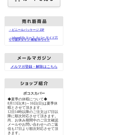
・ビニールパッケージ ZIP
・iphone6/6s ケース カバー サイド穴
くり抜きタイプ 無地 ホワイト
メルマガ登録・解除はこちら
ボコスカバー
◆夏季の休暇について◆
8月13日(木)～16日(日)は夏季休
暇とさせて頂きます。
12日14時以降のご注文は17日以
降に順次対応させて頂きます。
尚、お休み期間中のご注文確認
メールやお問い合わせへのご返
信も17日より順次対応させて頂
きます。