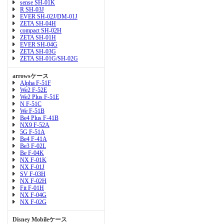
sense SH-01K
R SH-03J
EVER SH-02J/DM-01J
ZETA SH-04H
compact SH-02H
ZETA SH-01H
EVER SH-04G
ZETA SH-03G
ZETA SH-01G/SH-02G
arrowsケース
Alpha F-51F
We2 F-52E
We2 Plus F-51E
N F-51C
We F-51B
Be4 Plus F-41B
NX9 F-52A
5G F-51A
Be4 F-41A
Be3 F-02L
Be F-04K
NX F-01K
NX F-01J
SV F-03H
NX F-02H
Fit F-01H
NX F-04G
NX F-02G
Disney Mobileケース