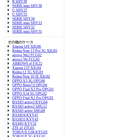
R SHV39
SERIE mini SHV38
U SHV37
U SHV35
SERIE SHV34
SERIE mini SHV33
SERIE SHV32
SERIE mini SHV31
その他のケース
Xiaomi 14T XIG06
Redmi Note 13 Pro 5G XIG05
arrows We2 FCG02
arrows We FCG01
ARROWS ef FJL22
Xiaomi 13T XIG04
Redmi 12 5G XIG03
Redmi Note 10 JE XIG02
OPPO A5 5G OPG06
OPPO Reno7A OPG04
OPPO Find X3 Pro OPG03
OPPO A54 5G OPG02
OPPO Find X2 Pro OPG01
BASIO active3 KYG04
BASIO active2 SHG12
BASIO active SHG09
BASIO4 KYV47
BASIO3 KYV43
BASIO KYV32
ZTE a1 ZTG01
TORQUE G06 KYG03
TORQUE 5G KYG01