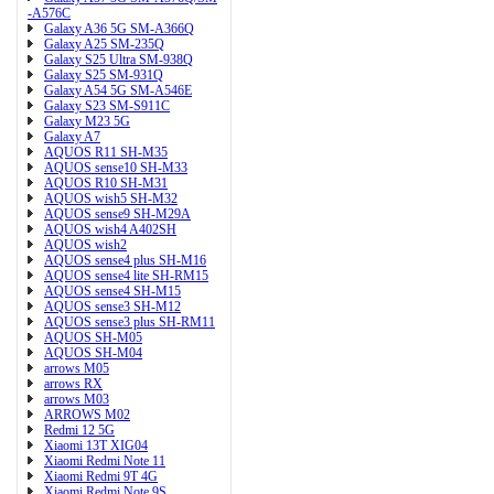
-A576C
Galaxy A36 5G SM-A366Q
Galaxy A25 SM-235Q
Galaxy S25 Ultra SM-938Q
Galaxy S25 SM-931Q
Galaxy A54 5G SM-A546E
Galaxy S23 SM-S911C
Galaxy M23 5G
Galaxy A7
AQUOS R11 SH-M35
AQUOS sense10 SH-M33
AQUOS R10 SH-M31
AQUOS wish5 SH-M32
AQUOS sense9 SH-M29A
AQUOS wish4 A402SH
AQUOS wish2
AQUOS sense4 plus SH-M16
AQUOS sense4 lite SH-RM15
AQUOS sense4 SH-M15
AQUOS sense3 SH-M12
AQUOS sense3 plus SH-RM11
AQUOS SH-M05
AQUOS SH-M04
arrows M05
arrows RX
arrows M03
ARROWS M02
Redmi 12 5G
Xiaomi 13T XIG04
Xiaomi Redmi Note 11
Xiaomi Redmi 9T 4G
Xiaomi Redmi Note 9S