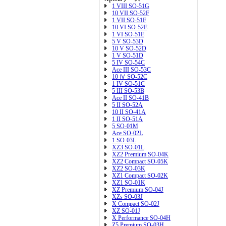
1 VIII SO-51G
10 VII SO-52F
1 VII SO-51F
10 VI SO-52E
1 VI SO-51E
5 V SO-53D
10 V SO-52D
1 V SO-51D
5 IV SO-54C
Ace III SO-53C
10 Ⅳ SO-52C
1 IV SO-51C
5 III SO-53B
Ace II SO-41B
5 II SO-52A
10 II SO-41A
1 II SO-51A
5 SO-01M
Ace SO-02L
1 SO-03L
XZ3 SO-01L
XZ2 Premium SO-04K
XZ2 Compact SO-05K
XZ2 SO-03K
XZ1 Compact SO-02K
XZ1 SO-01K
XZ Premium SO-04J
XZs SO-03J
X Compact SO-02J
XZ SO-01J
X Performance SO-04H
Z5 Premium SO-03H