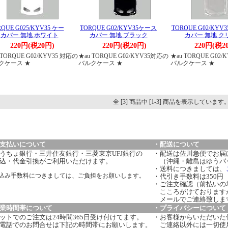
QUE G025/KYV35 ケー
TORQUE G02/KYV35ケース
TORQUE G02/KYV
カバー 無地 ホワイト
カバー 無地 ブラック
カバー 無地 ク
220円(税20円)
220円(税20円)
220円(税2
 TORQUE G02/KYV35 対応の
★au TORQUE G02/KYV35対応の
★au TORQUE G02
クケース ★
バルクケース ★
バルクケース ★
全 [3] 商品中 [1-3] 商品を表示しています
支払いについて
・配送について
うちょ銀行・三井住友銀行・三菱東京UFJ銀行の
・配送は佐川急便でお届
込・代金引換がご利用いただけます。
（沖縄・離島はゆうパ
・送料につきましては、
込み手数料につきましては、ご負担をお願いします。
・代引き手数料は350円
・ご注文確認（前払いの
こころがけております
メールでご連絡致しま
業時間帯について
・プライバシーについて
ットでのご注文は24時間365日受け付けてます。
・お客様からいただいた
電話でのお問合せは下記の時間帯にお願いします。
ご連絡以外には一切使