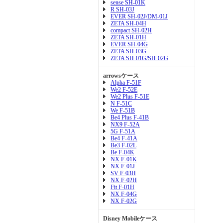
sense SH-01K
R SH-03J
EVER SH-02J/DM-01J
ZETA SH-04H
compact SH-02H
ZETA SH-01H
EVER SH-04G
ZETA SH-03G
ZETA SH-01G/SH-02G
arrowsケース
Alpha F-51F
We2 F-52E
We2 Plus F-51E
N F-51C
We F-51B
Be4 Plus F-41B
NX9 F-52A
5G F-51A
Be4 F-41A
Be3 F-02L
Be F-04K
NX F-01K
NX F-01J
SV F-03H
NX F-02H
Fit F-01H
NX F-04G
NX F-02G
Disney Mobileケース