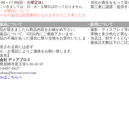
:00～17:00(日・火曜定休)
・当社が責任をもって安
につきましては、日・火・土曜日は行っておりません。
第三者に譲渡・提供す
・火曜日について
ールの返信は翌営業日となりますのでご了承くださ
返品について
・販売について
品が届きましたら商品内容をお確かめ下さい。
・撮影・ディスプレイ等
返品について、3日以内にご連絡下さいませ。
実物と多少色など異な
品の不備があった場合に限り交換をお受付いたしま
・当店は、卸サイトとな
・最低注文数以下のご注
送される前には必ず、
ル・お電話によりご連絡をお願い致します。
送先】
会社 ディアブロス
県尼崎市若王寺3-30-16 1F
06-6497-0637
:shop@bocoscover.com
ルはこちらへ