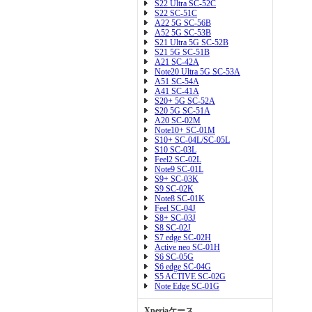
S22 Ultra SC-52C
S22 SC-51C
A22 5G SC-56B
A52 5G SC-53B
S21 Ultra 5G SC-52B
S21 5G SC-51B
A21 SC-42A
Note20 Ultra 5G SC-53A
A51 SC-54A
A41 SC-41A
S20+ 5G SC-52A
S20 5G SC-51A
A20 SC-02M
Note10+ SC-01M
S10+ SC-04L/SC-05L
S10 SC-03L
Feel2 SC-02L
Note9 SC-01L
S9+ SC-03K
S9 SC-02K
Note8 SC-01K
Feel SC-04J
S8+ SC-03J
S8 SC-02J
S7 edge SC-02H
Active neo SC-01H
S6 SC-05G
S6 edge SC-04G
S5 ACTIVE SC-02G
Note Edge SC-01G
Xperiaケース