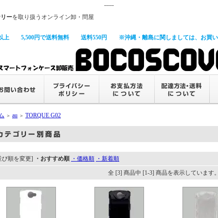
-----
サリー
を取り扱うオンライン卸・問屋
以上
5,500円で送料無料
送料550円
※沖縄・離島に関しましては、お買い上
ム
au
TORQUE G02
＞
＞
並び順を変更]
・おすすめ順
・価格順
・新着順
全 [3] 商品中 [1-3] 商品を表示しています