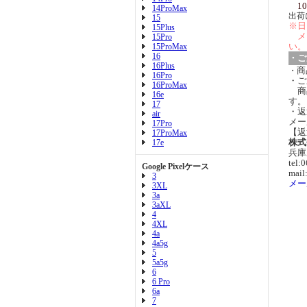
10
14ProMax
出荷
15
※日
15Plus
メ
15Pro
い。
15ProMax
16
・ご
16Plus
商
・
16Pro
・ご
16ProMax
商
16e
す。
17
・返
air
メー
17Pro
【返
17ProMax
株式
17e
兵庫
tel:
Google Pixelケース
mail
3
メー
3XL
3a
3aXL
4
4XL
4a
4a5g
5
5a5g
6
6 Pro
6a
7