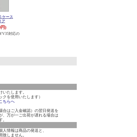
35 ケース
リア
0円)
/KYV35対応の
。
けいたします。
ックを使用いたします）
こちらへ
場合はご入金確認）の翌日発送を
が、万が一ご出荷が遅れる場合は
す。
個人情報は商品の発送と、
用致しません。