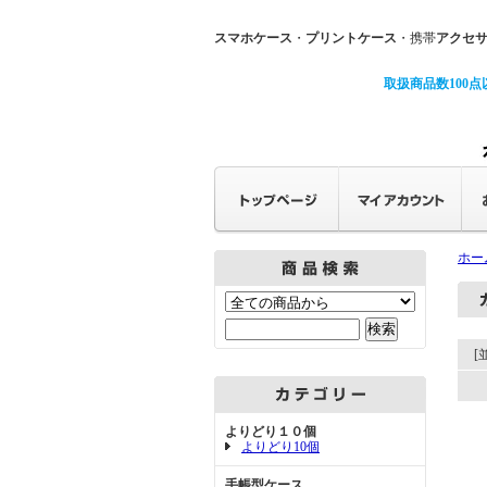
スマホケース
・
プリントケース
・携帯
アクセ
取扱商品数100点
ホー
[
よりどり１０個
よりどり10個
手帳型ケース