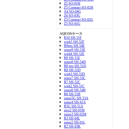
Z5 SO-01H
Z5 Compact SO-02H
A4 SO-04G
Z4 SO-03G
Z3 Compact SO-02G
Z3 SO-01G
AQUOSケース
R10 SH-51F
wish5 SH-52F
R9pro SH-54E
sense9 SH-53E
wish4 SH-52E
R9 SH-51E
sense8 SH-54D
R8 pro SH-51D
R8 SH-52D
wish3 SH-53D
sense7 SH-53C
R7 SH-52C
wish2 SH-51C
sense6 SH-54B
R6 SH-51B
sense5G SH-53A
sense4 SH-41A
R5G SH-51A
zero2 SH-01M
sense3 SH-02M
R3 SH-04L
sense2 SH-01L
R2 SH-03K