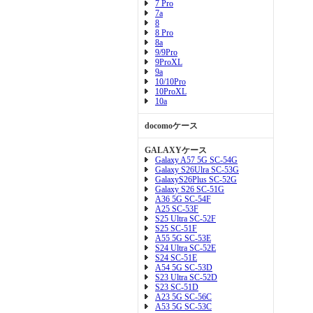
7 Pro
7a
8
8 Pro
8a
9/9Pro
9ProXL
9a
10/10Pro
10ProXL
10a
docomoケース
GALAXYケース
Galaxy A57 5G SC-54G
Galaxy S26Ulra SC-53G
GalaxyS26Plus SC-52G
Galaxy S26 SC-51G
A36 5G SC-54F
A25 SC-53F
S25 Ultra SC-52F
S25 SC-51F
A55 5G SC-53E
S24 Ultra SC-52E
S24 SC-51E
A54 5G SC-53D
S23 Ultra SC-52D
S23 SC-51D
A23 5G SC-56C
A53 5G SC-53C