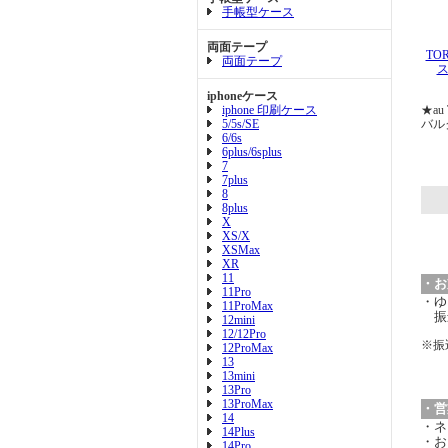
手帳型ケース
両面テープ
TOR
両面テープ
ス
iphoneケース
iphone 印刷ケース
★au
5/5s/SE
バル
6/6s
6plus/6splus
7
7plus
8
8plus
X
XS/X
XSMax
XR
11
・お
11Pro
・ゆ
11ProMax
振
12mini
12/12Pro
※振
12ProMax
13
13mini
13Pro
13ProMax
・営
14
・ネ
14Plus
・お
14Pro