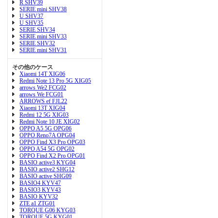
R SHV39
SERIE mini SHV38
U SHV37
U SHV35
SERIE SHV34
SERIE mini SHV33
SERIE SHV32
SERIE mini SHV31
その他のケース
Xiaomi 14T XIG06
Redmi Note 13 Pro 5G XIG05
arrows We2 FCG02
arrows We FCG01
ARROWS ef FJL22
Xiaomi 13T XIG04
Redmi 12 5G XIG03
Redmi Note 10 JE XIG02
OPPO A5 5G OPG06
OPPO Reno7A OPG04
OPPO Find X3 Pro OPG03
OPPO A54 5G OPG02
OPPO Find X2 Pro OPG01
BASIO active3 KYG04
BASIO active2 SHG12
BASIO active SHG09
BASIO4 KYV47
BASIO3 KYV43
BASIO KYV32
ZTE a1 ZTG01
TORQUE G06 KYG03
TORQUE 5G KYG01