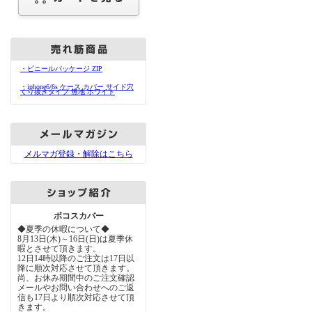
・ビニールパッケージ ZIP
・iphone6/6s ケース カバー サイド穴
くり抜きタイプ 無地 ホワイト
メルマガ登録・解除はこちら
ボコスカバー
◆夏季の休暇について◆
8月13日(木)～16日(日)は夏季休
暇とさせて頂きます。
12日14時以降のご注文は17日以
降に順次対応させて頂きます。
尚、お休み期間中のご注文確認
メールやお問い合わせへのご返
信も17日より順次対応させて頂
きます。