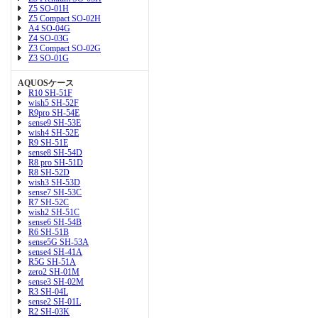
Z5 SO-01H
Z5 Compact SO-02H
A4 SO-04G
Z4 SO-03G
Z3 Compact SO-02G
Z3 SO-01G
AQUOSケース
R10 SH-51F
wish5 SH-52F
R9pro SH-54E
sense9 SH-53E
wish4 SH-52E
R9 SH-51E
sense8 SH-54D
R8 pro SH-51D
R8 SH-52D
wish3 SH-53D
sense7 SH-53C
R7 SH-52C
wish2 SH-51C
sense6 SH-54B
R6 SH-51B
sense5G SH-53A
sense4 SH-41A
R5G SH-51A
zero2 SH-01M
sense3 SH-02M
R3 SH-04L
sense2 SH-01L
R2 SH-03K