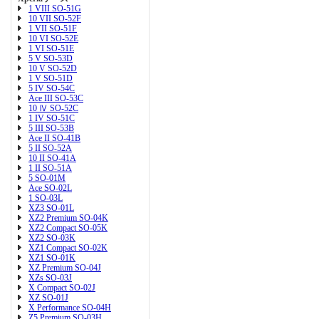
1 VIII SO-51G
10 VII SO-52F
1 VII SO-51F
10 VI SO-52E
1 VI SO-51E
5 V SO-53D
10 V SO-52D
1 V SO-51D
5 IV SO-54C
Ace III SO-53C
10 Ⅳ SO-52C
1 IV SO-51C
5 III SO-53B
Ace II SO-41B
5 II SO-52A
10 II SO-41A
1 II SO-51A
5 SO-01M
Ace SO-02L
1 SO-03L
XZ3 SO-01L
XZ2 Premium SO-04K
XZ2 Compact SO-05K
XZ2 SO-03K
XZ1 Compact SO-02K
XZ1 SO-01K
XZ Premium SO-04J
XZs SO-03J
X Compact SO-02J
XZ SO-01J
X Performance SO-04H
Z5 Premium SO-03H