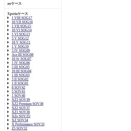
auケース
Xperiaケース
1 VIII SOG17
10 VII SOG16
1 VII SOG15
10 VI SOG14
1 VI SOG13
5 V SOG12
10 V SOG11
1 V SOG10
5 IV SOG09
Ace III SOG08
10 Ⅳ SOG07
1 IV SOG06
5 III SOG05
10 III SOG04
1 III SOG03
5 II SOG02
1 II SOG01
8 SOV42
5 SOV41
1 SOV40
XZ3 SOV39
XZ2 Premium SOV38
XZ2 SOV37
XZ1 SOV36
XZs SOV35/
XZ SOV34
X Performance SOV33
Z5 SOV32