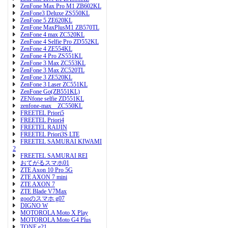
ZenFone Max Pro M1 ZB602KL
ZenFone3 Deluxe ZS550KL
ZenFone 5 ZE620KL
ZenFone MaxPlusM1 ZB570TL
ZenFone 4 max ZC520KL
ZenFone 4 Selfie Pro ZD552KL
ZenFone 4 ZE554KL
ZenFone 4 Pro ZS551KL
ZenFone 3 Max ZC553KL
ZenFone 3 Max ZC520TL
ZenFone 3 ZE520KL
ZenFone 3 Laser ZC551KL
ZenFone Go(ZB551KL)
ZENfone selfie ZD551KL
zenfone-max ZC550KL
FREETEL Priori5
FREETEL Priori4
FREETEL RAIJIN
FREETEL Priori3S LTE
FREETEL SAMURAI KIWAMI
2
FREETEL SAMURAI REI
おてがるスマホ01
ZTE Axon 10 Pro 5G
ZTE AXON 7 mini
ZTE AXON 7
ZTE Blade V7Max
gooのスマホ g07
DIGNO W
MOTOROLA Moto X Play
MOTOROLA Moto G4 Plus
TONE e21