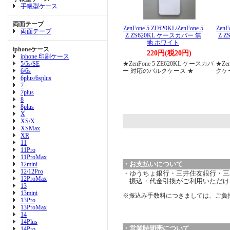
手帳型ケース
両面テープ
ZenFone 5 ZE620KL/ZenFone 5
ZenF
両面テープ
Z ZS620KL ケースカバー 無
Z 
地 ホワイト
iphoneケース
220円(税20円)
iphone 印刷ケース
5/5s/SE
★ZenFone 5 ZE620KL ケースカバ
★Ze
6/6s
ー 対応のバルクケース ★
クケ
6plus/6splus
7
7plus
8
8plus
X
XS/X
XSMax
XR
11
11Pro
11ProMax
・お支払いについて
12mini
12/12Pro
・ゆうちょ銀行・三井住友銀行・三菱
12ProMax
振込・代金引換がご利用いただけ
13
13mini
※振込み手数料につきましては、ご負
13Pro
13ProMax
14
14Plus
・営業時間帯について
14Pro