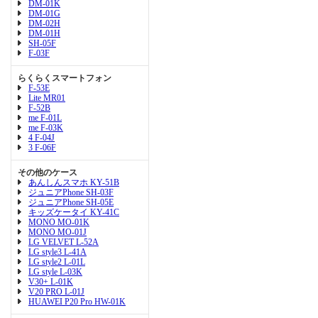
DM-01K
DM-01G
DM-02H
DM-01H
SH-05F
F-03F
らくらくスマートフォン
F-53E
Lite MR01
F-52B
me F-01L
me F-03K
4 F-04J
3 F-06F
その他のケース
あんしんスマホ KY-51B
ジュニアPhone SH-03F
ジュニアPhone SH-05E
キッズケータイ KY-41C
MONO MO-01K
MONO MO-01J
LG VELVET L-52A
LG style3 L-41A
LG style2 L-01L
LG style L-03K
V30+ L-01K
V20 PRO L-01J
HUAWEI P20 Pro HW-01K