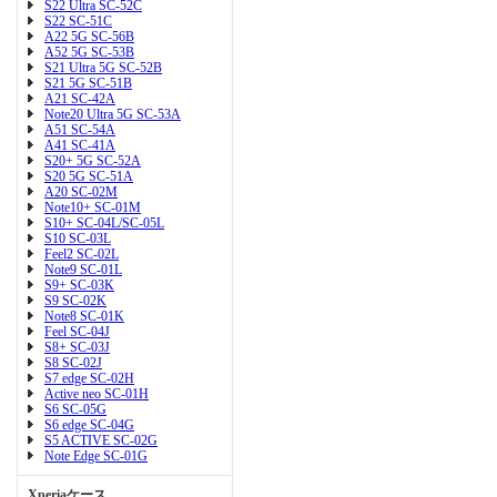
S22 Ultra SC-52C
S22 SC-51C
A22 5G SC-56B
A52 5G SC-53B
S21 Ultra 5G SC-52B
S21 5G SC-51B
A21 SC-42A
Note20 Ultra 5G SC-53A
A51 SC-54A
A41 SC-41A
S20+ 5G SC-52A
S20 5G SC-51A
A20 SC-02M
Note10+ SC-01M
S10+ SC-04L/SC-05L
S10 SC-03L
Feel2 SC-02L
Note9 SC-01L
S9+ SC-03K
S9 SC-02K
Note8 SC-01K
Feel SC-04J
S8+ SC-03J
S8 SC-02J
S7 edge SC-02H
Active neo SC-01H
S6 SC-05G
S6 edge SC-04G
S5 ACTIVE SC-02G
Note Edge SC-01G
Xperiaケース