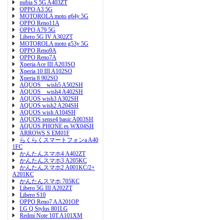
nubia S 5G A403ZT
OPPO A3 5G
MOTOROLA moto g64y 5G
OPPO Reno11A
OPPO A79 5G
Libero 5G IV A302ZT
MOTOROLA moto g53y 5G
OPPO Reno9A
OPPO Reno7A
Xperia Ace III A203SO
Xperia 10 III A102SO
Xperia 8 902SO
AQUOS wish5 A502SH
AQUOS wish4 A402SH
AQUOS wish3 A302SH
AQUOS wish2 A204SH
AQUOS wish A104SH
AQUOS sense4 basic A003SH
AQUOS PHONE es WX04SH
ARROWS S EM01F
らくらくスマートフォンa A40
1FC
かんたんスマホ4 A402ZT
かんたんスマホ3 A205KC
かんたんスマホ2 A001KC/2+
A201KC
かんたんスマホ 705KC
Libero 5G III A202ZT
Libero S10
OPPO Reno7 A A201OP
LG Q Stylus 801LG
Redmi Note 10T A101XM