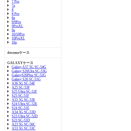
7 Pro
7a
8
8 Pro
8a
9/9Pro
9ProXL
9a
10/10Pro
10ProXL
10a
docomoケース
GALAXYケース
Galaxy A57 5G SC-54G
Galaxy S26Ulra SC-53G
GalaxyS26Plus SC-52G
Galaxy S26 SC-51G
A36 5G SC-54F
A25 SC-53F
S25 Ultra SC-52F
S25 SC-51F
A55 5G SC-53E
S24 Ultra SC-52E
S24 SC-51E
A54 5G SC-53D
S23 Ultra SC-52D
S23 SC-51D
A23 5G SC-56C
A53 5G SC-53C