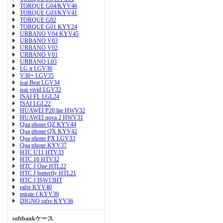
TORQUE G04/KYV46
TORQUE G03/KYV41
TORQUE G02
TORQUE G01 KYY24
URBANO V04 KYV45
URBANO V03
URBANO V02
URBANO V01
URBANO L03
LG it LGV36
V30+ LGV35
isai Beat LGV34
isai vivid LGV32
ISAI FL LGL24
ISAI LGL22
HUAWEI P20 lite HWV32
HUAWEI nova 2 HWV31
Qua phone QZ KYV44
Qua phone QX KYV42
Qua phone PX LGV33
Qua phone KYV37
HTC U11 HTV33
HTC 10 HTV32
HTC J One HTL22
HTC J butterfly HTL21
HTC J ISW13HT
rafre KYV40
miraie f KYV39
DIGNO rafre KYV36
softbankケース