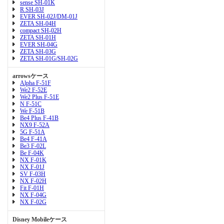
sense SH-01K
R SH-03J
EVER SH-02J/DM-01J
ZETA SH-04H
compact SH-02H
ZETA SH-01H
EVER SH-04G
ZETA SH-03G
ZETA SH-01G/SH-02G
arrowsケース
Alpha F-51F
We2 F-52E
We2 Plus F-51E
N F-51C
We F-51B
Be4 Plus F-41B
NX9 F-52A
5G F-51A
Be4 F-41A
Be3 F-02L
Be F-04K
NX F-01K
NX F-01J
SV F-03H
NX F-02H
Fit F-01H
NX F-04G
NX F-02G
Disney Mobileケース