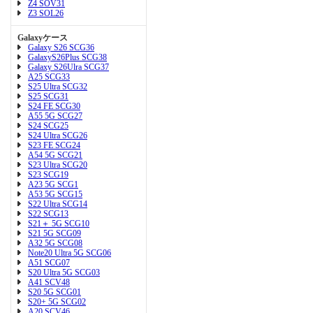
Z4 SOV31
Z3 SOL26
Galaxyケース
Galaxy S26 SCG36
GalaxyS26Plus SCG38
Galaxy S26Ulra SCG37
A25 SCG33
S25 Ultra SCG32
S25 SCG31
S24 FE SCG30
A55 5G SCG27
S24 SCG25
S24 Ultra SCG26
S23 FE SCG24
A54 5G SCG21
S23 Ultra SCG20
S23 SCG19
A23 5G SCG1
A53 5G SCG15
S22 Ultra SCG14
S22 SCG13
S21＋ 5G SCG10
S21 5G SCG09
A32 5G SCG08
Note20 Ultra 5G SCG06
A51 SCG07
S20 Ultra 5G SCG03
A41 SCV48
S20 5G SCG01
S20+ 5G SCG02
A20 SCV46