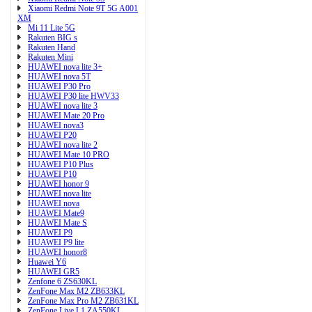
Xiaomi Redmi Note 9T 5G A001
XM
Mi 11 Lite 5G
Rakuten BIG s
Rakuten Hand
Rakuten Mini
HUAWEI nova lite 3+
HUAWEI nova 5T
HUAWEI P30 Pro
HUAWEI P30 lite HWV33
HUAWEI nova lite 3
HUAWEI Mate 20 Pro
HUAWEI nova3
HUAWEI P20
HUAWEI nova lite 2
HUAWEI Mate 10 PRO
HUAWEI P10 Plus
HUAWEI P10
HUAWEI honor 9
HUAWEI nova lite
HUAWEI nova
HUAWEI Mate9
HUAWEI Mate S
HUAWEI P9
HUAWEI P9 lite
HUAWEI honor8
Huawei Y6
HUAWEI GR5
Zenfone 6 ZS630KL
ZenFone Max M2 ZB633KL
ZenFone Max Pro M2 ZB631KL
ZenFone Live L1 ZA550KL