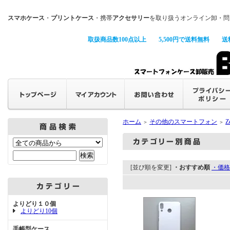
スマホケース
・
プリントケース
・携帯
アクセサリー
を取り扱うオンライン卸・問
取扱商品数100点以上
5,500円で送料無料
送
ホーム
その他のスマートフォン
Z
＞
＞
[並び順を変更]
・おすすめ順
・価格
よりどり１０個
よりどり10個
手帳型ケース