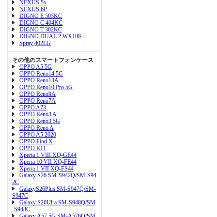
NEXUS 5x
NEXUS 6P
DIGNO E 503KC
DIGNO C 404KC
DIGNO T 302KC
DIGNO DUAL 2 WX10K
Spray 402LG
その他のスマートフォンケース
OPPO A5 5G
OPPO Reno14 5G
OPPO Reno13A
OPPO Reno10 Pro 5G
OPPO Reno9A
OPPO Reno7A
OPPO A73
OPPO Reno3 A
OPPO Reno3 5G
OPPO Reno A
OPPO A5 2020
OPPO Find X
OPPO R11
Xperia 1 VIII XQ-GE44
Xperia 10 VII XQ-FE44
Xperia 1 VII XQ-FS44
Galaxy S26 SM-S942Q/SM-S94
2C
GalaxyS26Plus SM-S947Q/SM-
S947C
Galaxy S26Ulra SM-S948Q/SM
-S948C
Galaxy A57 5G SM-A576Q/SM