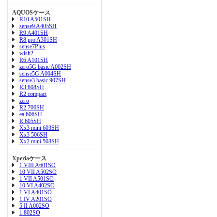
AQUOSケース
R10 A501SH
sense9 A405SH
R9 A401SH
R8 pro A301SH
sense7Plus
wish2
R6 A101SH
zero5G basic A002SH
sense5G A004SH
sense3 basic 907SH
R3 808SH
R2 compact
zero
R2 706SH
ea 606SH
R 605SH
Xx3 mini 603SH
Xx3 506SH
Xx2 mini 503SH
Xperiaケース
1 VIII A601SO
10 VII A502SO
1 VII A501SO
10 VI A402SO
1 VI A401SO
1 IV A201SO
5 II A002SO
1 802SO