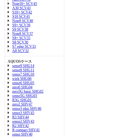
Note10+ SCV45
A30 SCV43
S10+ SCV42
S10 SCV41
Note9 SCV40
S9+ SCV39
S9 SCV38
Note8 SCV37
S8+ SCV35
S8 SCV36
S7 edge SCV33
A8 SCV32
AQUOSケース
sense9 SHG14
sense8 SHG11
sense7 SHG10
wish SHG06
sense6 SHG05
zero6 SHG04
zero5G basic SHG02
sense5G SHG03
R5G SHG01
zero2 SHV47
sense3 plus SHV46
sense3 SHV45
R3 SHV44
sense2 SHV43
R2 SHV42
R compact SHV41
sense SHV40