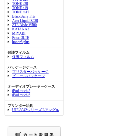
TONE e20
TONE e19
TONE m15
BlackBerry Priv
Acer Liquid Z530
ZTE Blade V580
KATANA2
MIYABI
Priori 3LTE
honor6 plus
保護フィルム
保護フィルム
パッケージケース
ブリスターパッケージ
ビニールパッケージ
オーディオプレーヤーケース
iPod touch 5
iPod touch 6
プリンター冶具
UJF-3042シリーズ Lアングル