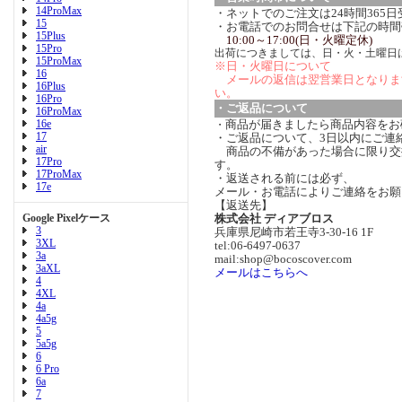
14ProMax
・ネットでのご注文は24時間365
15
・お電話でのお問合せは下記の時間
15Plus
10:00～17:00(日・火曜定休)
15Pro
出荷につきましては、日・火・土曜日
15ProMax
※日・火曜日について
16
メールの返信は翌営業日となりま
16Plus
い。
16Pro
・ご返品について
16ProMax
16e
商品が届きましたら商品内容をお
・
17
・ご返品について、3日以内にご連
air
商品の不備があった場合に限り交
17Pro
す。
17ProMax
・返送される前には必ず、
17e
メール・お電話によりご連絡をお願
【返送先】
Google Pixelケース
株式会社 ディアブロス
3
兵庫県尼崎市若王寺3-30-16 1F
3XL
tel:06-6497-0637
3a
mail:shop@bocoscover.com
3aXL
メールはこちらへ
4
4XL
4a
4a5g
5
5a5g
6
6 Pro
6a
7