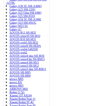
-A576C
Galaxy A36 5G SM-A366Q
Galaxy A25 SM-235Q
Galaxy S25 Ultra SM-938Q
Galaxy S25 SM-931Q
Galaxy A54 5G SM-A546E
Galaxy S23 SM-S911C
Galaxy M23 5G
Galaxy A7
AQUOS R11 SH-M35
AQUOS sense10 SH-M33
AQUOS R10 SH-M31
AQUOS wish5 SH-M32
AQUOS sense9 SH-M29A
AQUOS wish4 A402SH
AQUOS wish2
AQUOS sense4 plus SH-M16
AQUOS sense4 lite SH-RM15
AQUOS sense4 SH-M15
AQUOS sense3 SH-M12
AQUOS sense3 plus SH-RM11
AQUOS SH-M05
AQUOS SH-M04
arrows M05
arrows RX
arrows M03
ARROWS M02
Redmi 12 5G
Xiaomi 13T XIG04
Xiaomi Redmi Note 11
Xiaomi Redmi 9T 4G
Xiaomi Redmi Note 9S