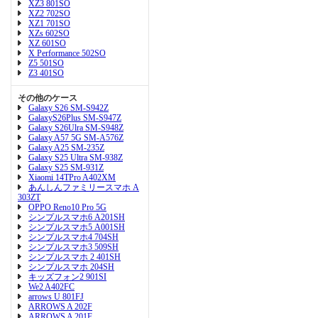
XZ3 801SO
XZ2 702SO
XZ1 701SO
XZs 602SO
XZ 601SO
X Performance 502SO
Z5 501SO
Z3 401SO
その他のケース
Galaxy S26 SM-S942Z
GalaxyS26Plus SM-S947Z
Galaxy S26Ulra SM-S948Z
Galaxy A57 5G SM-A576Z
Galaxy A25 SM-235Z
Galaxy S25 Ultra SM-938Z
Galaxy S25 SM-931Z
Xiaomi 14TPro A402XM
あんしんファミリースマホ A
303ZT
OPPO Reno10 Pro 5G
シンプルスマホ6 A201SH
シンプルスマホ5 A001SH
シンプルスマホ4 704SH
シンプルスマホ3 509SH
シンプルスマホ 2 401SH
シンプルスマホ 204SH
キッズフォン2 901SI
We2 A402FC
arrows U 801FJ
ARROWS A 202F
ARROWS A 201F