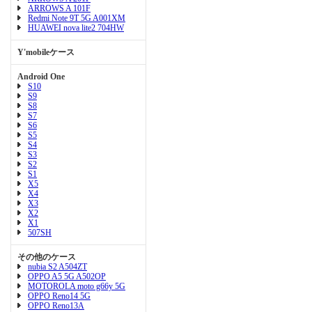
ARROWS A 101F
Redmi Note 9T 5G A001XM
HUAWEI nova lite2 704HW
Y'mobileケース
Android One
S10
S9
S8
S7
S6
S5
S4
S3
S2
S1
X5
X4
X3
X2
X1
507SH
その他のケース
nubia S2 A504ZT
OPPO A5 5G A502OP
MOTOROLA moto g66y 5G
OPPO Reno14 5G
OPPO Reno13A