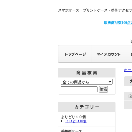
スマホケース
・
プリントケース
・携帯
アクセ
取扱商品数100点
ホー
[
よりどり１０個
よりどり10個
手帳型ケース