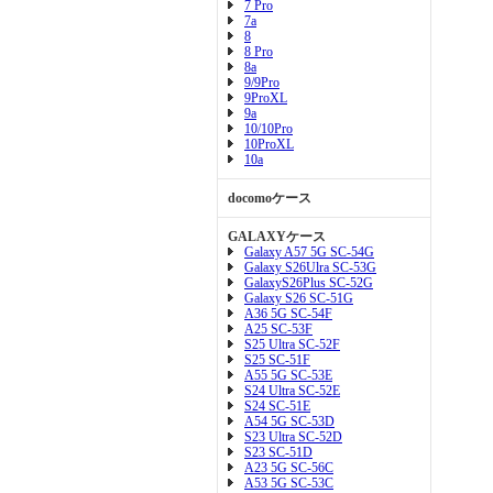
7 Pro
7a
8
8 Pro
8a
9/9Pro
9ProXL
9a
10/10Pro
10ProXL
10a
docomoケース
GALAXYケース
Galaxy A57 5G SC-54G
Galaxy S26Ulra SC-53G
GalaxyS26Plus SC-52G
Galaxy S26 SC-51G
A36 5G SC-54F
A25 SC-53F
S25 Ultra SC-52F
S25 SC-51F
A55 5G SC-53E
S24 Ultra SC-52E
S24 SC-51E
A54 5G SC-53D
S23 Ultra SC-52D
S23 SC-51D
A23 5G SC-56C
A53 5G SC-53C