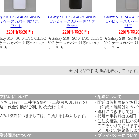
xy S10+ SC-04L/SC-05L/S
Galaxy S10+ SC-04L/SC-05L/S
Galaxy S10+ SC-04L/
42 ケースカバー 無地 ホ
CV42 ケースカバー 無地 ブ
CV42 ケースカバー
ワイト
ラック
リア
220円(税20円)
220円(税20円)
220円(税2
axy S10+ SC-04L/SC-05L/SC
★Galaxy S10+ SC-04L/SC-05L/SC
★Galaxy S10+ SC-04
2 ケースカバー 対応のバルク
V42 ケースカバー 対応のバルク
V42 ケースカバー 
ス ★
ケース ★
ケース ★
全 [3] 商品中 [1-3] 商品を表示しています
支払いについて
・配送について
うちょ銀行・三井住友銀行・三菱東京UFJ銀行の
・配送は佐川急便でお届
込・代金引換がご利用いただけます。
（沖縄・離島はゆうパ
・送料につきましては、
込み手数料につきましては、ご負担をお願いします。
・代引き手数料は350円
・ご注文確認（前払いの
こころがけております
メールでご連絡致しま
業時間帯について
・プライバシーについて