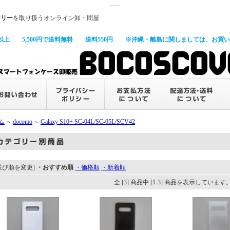
-----
サリー
を取り扱うオンライン卸・問屋
以上
5,500円で送料無料
送料550円
※沖縄・離島に関しましては、お買い上
ム
docomo
Galaxy S10+ SC-04L/SC-05L/SCV42
＞
＞
並び順を変更]
・おすすめ順
・価格順
・新着順
全 [3] 商品中 [1-3] 商品を表示しています