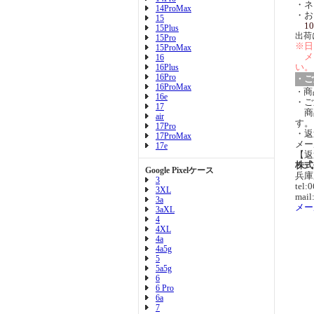
・ネ
14ProMax
・お
15
10
15Plus
出荷
15Pro
※日
15ProMax
メ
16
い。
16Plus
16Pro
・ご
16ProMax
商
・
16e
・ご
17
商
air
す。
17Pro
・返
17ProMax
メー
17e
【返
株式
Google Pixelケース
兵庫
3
tel:
3XL
mail
3a
メー
3aXL
4
4XL
4a
4a5g
5
5a5g
6
6 Pro
6a
7