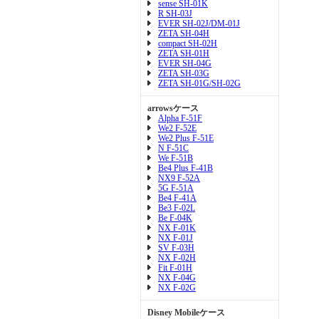
sense SH-01K
R SH-03J
EVER SH-02J/DM-01J
ZETA SH-04H
compact SH-02H
ZETA SH-01H
EVER SH-04G
ZETA SH-03G
ZETA SH-01G/SH-02G
arrowsケース
Alpha F-51F
We2 F-52E
We2 Plus F-51E
N F-51C
We F-51B
Be4 Plus F-41B
NX9 F-52A
5G F-51A
Be4 F-41A
Be3 F-02L
Be F-04K
NX F-01K
NX F-01J
SV F-03H
NX F-02H
Fit F-01H
NX F-04G
NX F-02G
Disney Mobileケース