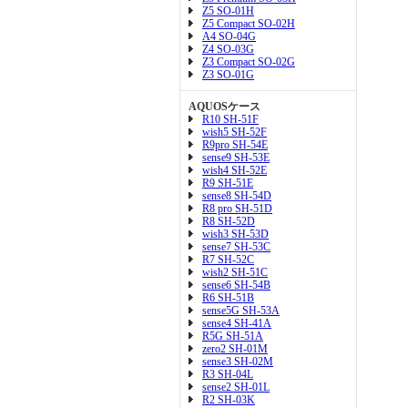
Z5 SO-01H
Z5 Compact SO-02H
A4 SO-04G
Z4 SO-03G
Z3 Compact SO-02G
Z3 SO-01G
AQUOSケース
R10 SH-51F
wish5 SH-52F
R9pro SH-54E
sense9 SH-53E
wish4 SH-52E
R9 SH-51E
sense8 SH-54D
R8 pro SH-51D
R8 SH-52D
wish3 SH-53D
sense7 SH-53C
R7 SH-52C
wish2 SH-51C
sense6 SH-54B
R6 SH-51B
sense5G SH-53A
sense4 SH-41A
R5G SH-51A
zero2 SH-01M
sense3 SH-02M
R3 SH-04L
sense2 SH-01L
R2 SH-03K