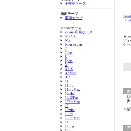
手帳型ケース
両面テープ
Gala
両面テープ
CV
iphoneケース
iphone 印刷ケース
5/5s/SE
★Gal
6/6s
V4
6plus/6splus
ケー
7
7plus
8
8plus
X
XS/X
XSMax
XR
11
11Pro
11ProMax
・お
12mini
・ゆ
12/12Pro
振
12ProMax
13
※振
13mini
13Pro
13ProMax
14
14Plus
・営
14Pro