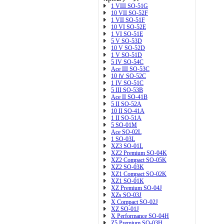
1 VIII SO-51G
10 VII SO-52F
1 VII SO-51F
10 VI SO-52E
1 VI SO-51E
5 V SO-53D
10 V SO-52D
1 V SO-51D
5 IV SO-54C
Ace III SO-53C
10 Ⅳ SO-52C
1 IV SO-51C
5 III SO-53B
Ace II SO-41B
5 II SO-52A
10 II SO-41A
1 II SO-51A
5 SO-01M
Ace SO-02L
1 SO-03L
XZ3 SO-01L
XZ2 Premium SO-04K
XZ2 Compact SO-05K
XZ2 SO-03K
XZ1 Compact SO-02K
XZ1 SO-01K
XZ Premium SO-04J
XZs SO-03J
X Compact SO-02J
XZ SO-01J
X Performance SO-04H
Z5 Premium SO-03H