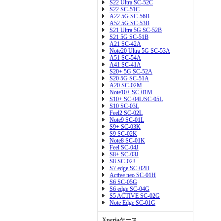
S22 Ultra SC-52C
S22 SC-51C
A22 5G SC-56B
A52 5G SC-53B
S21 Ultra 5G SC-52B
S21 5G SC-51B
A21 SC-42A
Note20 Ultra 5G SC-53A
A51 SC-54A
A41 SC-41A
S20+ 5G SC-52A
S20 5G SC-51A
A20 SC-02M
Note10+ SC-01M
S10+ SC-04L/SC-05L
S10 SC-03L
Feel2 SC-02L
Note9 SC-01L
S9+ SC-03K
S9 SC-02K
Note8 SC-01K
Feel SC-04J
S8+ SC-03J
S8 SC-02J
S7 edge SC-02H
Active neo SC-01H
S6 SC-05G
S6 edge SC-04G
S5 ACTIVE SC-02G
Note Edge SC-01G
Xperiaケース