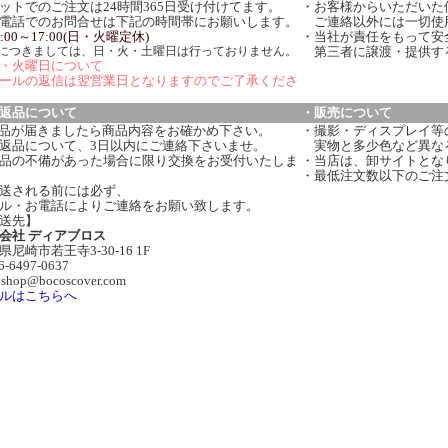
ットでのご注文は24時間365日受け付けてます。
・お客様からいただいた
電話でのお問合せは下記の時間帯にお願いします。
ご連絡以外には一切使
:00～17:00(日・火曜定休)
・当社が責任をもって安
につきましては、日・火・土曜日は行っておりません。
第三者に譲渡・提供す
・火曜日について
ールの返信は翌営業日となりますのでご了承くださ
返品について
・販売について
品が届きましたら商品内容をお確かめ下さい。
・撮影・ディスプレイ等
返品について、3日以内にご連絡下さいませ。
実物と多少色など異な
品の不備があった場合に限り交換をお受付いたしま
・当店は、卸サイトとな
・最低注文数以下のご注
送される前には必ず、
ル・お電話によりご連絡をお願い致します。
送先】
会社 ディアブロス
県尼崎市若王寺3-30-16 1F
06-6497-0637
:shop@bocoscover.com
ルはこちらへ