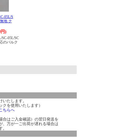
SC-05L/S
 無地 ク
0円)
L/SC-05L/SC
対応のバルク
。
けいたします。
ックを使用いたします）
こちらへ
場合はご入金確認）の翌日発送を
が、万が一ご出荷が遅れる場合は
す。