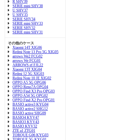
R SHV39
SERIE mini SHV38
U SHV37
U SHV35
SERIE SHV34
SERIE mini SHV33
SERIE SHV32
SERIE mini SHV31
その他のケース
Xiaomi 14T XIG06
Redmi Note 13 Pro 5G XIG05
arrows We2 FCG02
arrows We FCG01
ARROWS ef FJL22
Xiaomi 13T XIG04
Redmi 12 5G XIG03
Redmi Note 10 JE XIG02
OPPO A5 5G OPG06
OPPO Reno7A OPG04
OPPO Find X3 Pro OPG03
OPPO A54 5G OPG02
OPPO Find X2 Pro OPG01
BASIO active3 KYG04
BASIO active2 SHG12
BASIO active SHG09
BASIO4 KYV47
BASIO3 KYV43
BASIO KYV32
ZTE a1 ZTG01
TORQUE G06 KYG03
TORQUE 5G KYG01