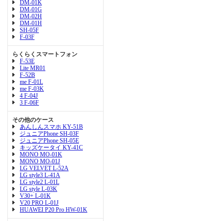
DM-01K
DM-01G
DM-02H
DM-01H
SH-05F
F-03F
らくらくスマートフォン
F-53E
Lite MR01
F-52B
me F-01L
me F-03K
4 F-04J
3 F-06F
その他のケース
あんしんスマホ KY-51B
ジュニアPhone SH-03F
ジュニアPhone SH-05E
キッズケータイ KY-41C
MONO MO-01K
MONO MO-01J
LG VELVET L-52A
LG style3 L-41A
LG style2 L-01L
LG style L-03K
V30+ L-01K
V20 PRO L-01J
HUAWEI P20 Pro HW-01K