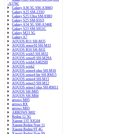
-A576C
Galaxy A36 5G SM-A366Q
Galaxy A25 SM-235Q
Galaxy S25 Ultra SM-938Q
Galaxy S25 SM-931Q
Galaxy A54 5G SM-A546E
Galaxy S23 SM-S911C
Galaxy M23 5G
Galaxy A7
AQUOS R11 SH-M35
AQUOS sense10 SH-M33
AQUOS R10 SH-M31
AQUOS wish5 SH-M32
AQUOS sense9 SH-M29A
AQUOS wish4 A402SH
AQUOS wish2
AQUOS sense4 plus SH-M16
AQUOS sense4 lite SH-RM15
AQUOS sense4 SH-M15
AQUOS sense3 SH-M12
AQUOS sense3 plus SH-RM11
AQUOS SH-M05
AQUOS SH-M04
arrows M05
arrows RX
arrows M03
ARROWS M02
Redmi 12 5G
Xiaomi 13T XIG04
Xiaomi Redmi Note 11
Xiaomi Redmi 9T 4G
Xiaomi Redmi Note 9S