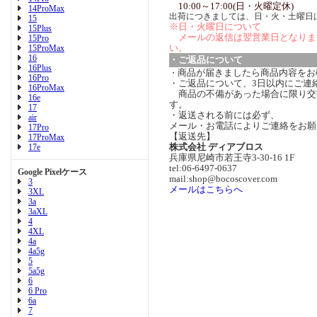
10:00～17:00(日・火曜定休)
14ProMax
出荷につきましては、日・火・土曜日
15
※日・火曜日について
15Plus
メールの返信は翌営業日となりま
15Pro
い。
15ProMax
16
・ご返品について
16Plus
商品が届きましたら商品内容をお
・
16Pro
・ご返品について、3日以内にご連
16ProMax
商品の不備があった場合に限り交
16e
す。
17
・返送される前には必ず、
air
メール・お電話によりご連絡をお願
17Pro
【返送先】
17ProMax
株式会社 ディアブロス
17e
兵庫県尼崎市若王寺3-30-16 1F
tel:06-6497-0637
Google Pixelケース
mail:shop@bocoscover.com
3
メールはこちらへ
3XL
3a
3aXL
4
4XL
4a
4a5g
5
5a5g
6
6 Pro
6a
7