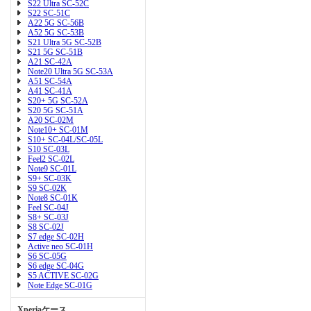
S22 Ultra SC-52C
S22 SC-51C
A22 5G SC-56B
A52 5G SC-53B
S21 Ultra 5G SC-52B
S21 5G SC-51B
A21 SC-42A
Note20 Ultra 5G SC-53A
A51 SC-54A
A41 SC-41A
S20+ 5G SC-52A
S20 5G SC-51A
A20 SC-02M
Note10+ SC-01M
S10+ SC-04L/SC-05L
S10 SC-03L
Feel2 SC-02L
Note9 SC-01L
S9+ SC-03K
S9 SC-02K
Note8 SC-01K
Feel SC-04J
S8+ SC-03J
S8 SC-02J
S7 edge SC-02H
Active neo SC-01H
S6 SC-05G
S6 edge SC-04G
S5 ACTIVE SC-02G
Note Edge SC-01G
Xperiaケース