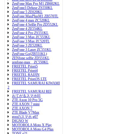
ZenFone Max Pro M1 ZB602KL
ZenFone3 Deluxe ZS550KL
ZenFone 5 ZE620KL
ZenFone MaxPlusM1 ZB570TL
ZenFone 4 max ZC520KL
ZenFone 4 Selfie Pro ZD552KL
ZenFone 4 ZE554KL
ZenFone 4 Pro ZS551KL
ZenFone 3 Max ZC553KL
ZenFone 3 Max ZC520TL
ZenFone 3 ZE520KL
ZenFone 3 Laser ZC551KL
ZenFone Go(ZB551KL)
ZENfone selfie ZD551KL
zenfone-max ZC550KL
FREETEL Priori5
FREETEL Priori4
FREETEL RAIJIN
FREETEL Priori3S LTE
FREETEL SAMURAI KIWAMI
2
FREETEL SAMURAI REI
おてがるスマホ01
ZTE Axon 10 Pro 5G
ZTE AXON 7 mini
ZTE AXON 7
ZTE Blade V7Max
gooのスマホ g07
DIGNO W
MOTOROLA Moto X Play
MOTOROLA Moto G4 Plus
TONE e21