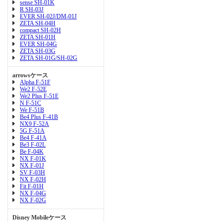
sense SH-01K
R SH-03J
EVER SH-02J/DM-01J
ZETA SH-04H
compact SH-02H
ZETA SH-01H
EVER SH-04G
ZETA SH-03G
ZETA SH-01G/SH-02G
arrowsケース
Alpha F-51F
We2 F-52E
We2 Plus F-51E
N F-51C
We F-51B
Be4 Plus F-41B
NX9 F-52A
5G F-51A
Be4 F-41A
Be3 F-02L
Be F-04K
NX F-01K
NX F-01J
SV F-03H
NX F-02H
Fit F-01H
NX F-04G
NX F-02G
Disney Mobileケース