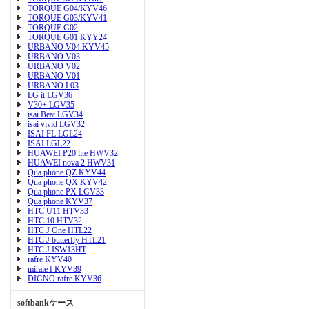
TORQUE G04/KYV46
TORQUE G03/KYV41
TORQUE G02
TORQUE G01 KYY24
URBANO V04 KYV45
URBANO V03
URBANO V02
URBANO V01
URBANO L03
LG it LGV36
V30+ LGV35
isai Beat LGV34
isai vivid LGV32
ISAI FL LGL24
ISAI LGL22
HUAWEI P20 lite HWV32
HUAWEI nova 2 HWV31
Qua phone QZ KYV44
Qua phone QX KYV42
Qua phone PX LGV33
Qua phone KYV37
HTC U11 HTV33
HTC 10 HTV32
HTC J One HTL22
HTC J butterfly HTL21
HTC J ISW13HT
rafre KYV40
miraie f KYV39
DIGNO rafre KYV36
softbankケース