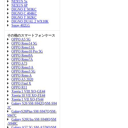
NEXUS 5x
NEXUS 6P
DIGNO E 503KC
DIGNO C 404KC
DIGNO T 302KC
DIGNO DUAL 2 WX10K
Spray 402LG
その他のスマートフォンケース
OPPO A5 5G
OPPO Reno14 5G
OPPO Reno13A
OPPO Reno10 Pro 5G
OPPO Reno9A
OPPO Reno7A
OPPO A73
OPPO Reno3 A
OPPO Reno3 5G
OPPO Reno A
OPPO A5 2020
OPPO Find X
OPPO R11
Xperia 1 VIII XQ-GE44
Xperia 10 VII XQ-FE44
Xperia 1 VII XQ-FS44
Galaxy S26 SM-S942Q/SM-S94
2C
GalaxyS26Plus SM-S947Q/SM-
S947C
Galaxy S26Ulra SM-S948Q/SM
-S948C
Galaxy A57 5G SM-A576Q/SM