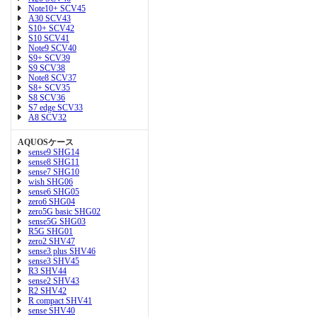
Note10+ SCV45
A30 SCV43
S10+ SCV42
S10 SCV41
Note9 SCV40
S9+ SCV39
S9 SCV38
Note8 SCV37
S8+ SCV35
S8 SCV36
S7 edge SCV33
A8 SCV32
AQUOSケース
sense9 SHG14
sense8 SHG11
sense7 SHG10
wish SHG06
sense6 SHG05
zero6 SHG04
zero5G basic SHG02
sense5G SHG03
R5G SHG01
zero2 SHV47
sense3 plus SHV46
sense3 SHV45
R3 SHV44
sense2 SHV43
R2 SHV42
R compact SHV41
sense SHV40