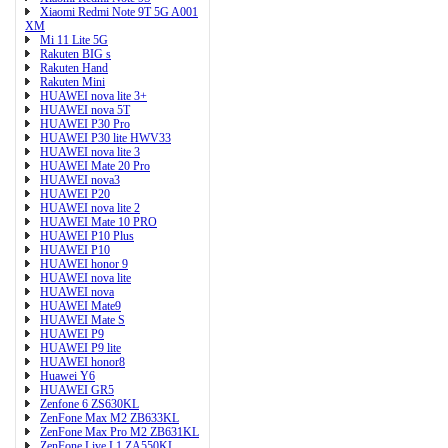
Xiaomi Redmi Note 9T 5G A001
XM
Mi 11 Lite 5G
Rakuten BIG s
Rakuten Hand
Rakuten Mini
HUAWEI nova lite 3+
HUAWEI nova 5T
HUAWEI P30 Pro
HUAWEI P30 lite HWV33
HUAWEI nova lite 3
HUAWEI Mate 20 Pro
HUAWEI nova3
HUAWEI P20
HUAWEI nova lite 2
HUAWEI Mate 10 PRO
HUAWEI P10 Plus
HUAWEI P10
HUAWEI honor 9
HUAWEI nova lite
HUAWEI nova
HUAWEI Mate9
HUAWEI Mate S
HUAWEI P9
HUAWEI P9 lite
HUAWEI honor8
Huawei Y6
HUAWEI GR5
Zenfone 6 ZS630KL
ZenFone Max M2 ZB633KL
ZenFone Max Pro M2 ZB631KL
ZenFone Live L1 ZA550KL