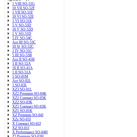
1 VIII SO-51G
10 VII SO-52F
1 VII SO-51F
10 VI SO-52E
1 VI SO-51E
5 V SO-53D
10 V SO-52D
1 V SO-51D
5 IV SO-54C
Ace III SO-53C
10 Ⅳ SO-52C
1 IV SO-51C
5 III SO-53B
Ace II SO-41B
5 II SO-52A
10 II SO-41A
1 II SO-51A
5 SO-01M
Ace SO-02L
1 SO-03L
XZ3 SO-01L
XZ2 Premium SO-04K
XZ2 Compact SO-05K
XZ2 SO-03K
XZ1 Compact SO-02K
XZ1 SO-01K
XZ Premium SO-04J
XZs SO-03J
X Compact SO-02J
XZ SO-01J
X Performance SO-04H
Z5 Premium SO-03H