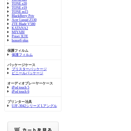
TONE e20
TONE e19
TONE m15
BlackBerry Priv
Acer Liquid Z530
ZTE Blade V580
KATANA2
MIYABI
Priori 3LTE
honor6 plus
保護フィルム
保護フィルム
パッケージケース
ブリスターパッケージ
ビニールパッケージ
オーディオプレーヤーケース
iPod touch 5
iPod touch 6
プリンター冶具
UJF-3042シリーズ Lアングル