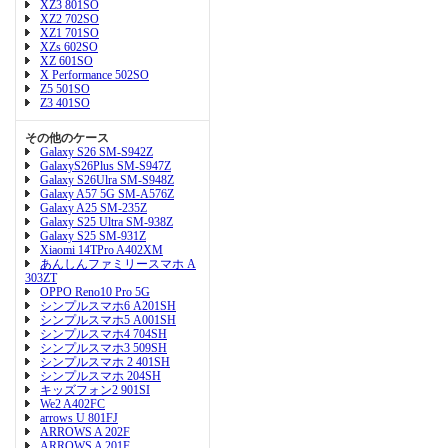
XZ3 801SO
XZ2 702SO
XZ1 701SO
XZs 602SO
XZ 601SO
X Performance 502SO
Z5 501SO
Z3 401SO
その他のケース
Galaxy S26 SM-S942Z
GalaxyS26Plus SM-S947Z
Galaxy S26Ulra SM-S948Z
Galaxy A57 5G SM-A576Z
Galaxy A25 SM-235Z
Galaxy S25 Ultra SM-938Z
Galaxy S25 SM-931Z
Xiaomi 14TPro A402XM
あんしんファミリースマホ A
303ZT
OPPO Reno10 Pro 5G
シンプルスマホ6 A201SH
シンプルスマホ5 A001SH
シンプルスマホ4 704SH
シンプルスマホ3 509SH
シンプルスマホ 2 401SH
シンプルスマホ 204SH
キッズフォン2 901SI
We2 A402FC
arrows U 801FJ
ARROWS A 202F
ARROWS A 201F