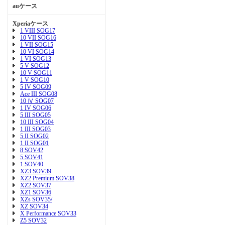
auケース
Xperiaケース
1 VIII SOG17
10 VII SOG16
1 VII SOG15
10 VI SOG14
1 VI SOG13
5 V SOG12
10 V SOG11
1 V SOG10
5 IV SOG09
Ace III SOG08
10 Ⅳ SOG07
1 IV SOG06
5 III SOG05
10 III SOG04
1 III SOG03
5 II SOG02
1 II SOG01
8 SOV42
5 SOV41
1 SOV40
XZ3 SOV39
XZ2 Premium SOV38
XZ2 SOV37
XZ1 SOV36
XZs SOV35/
XZ SOV34
X Performance SOV33
Z5 SOV32