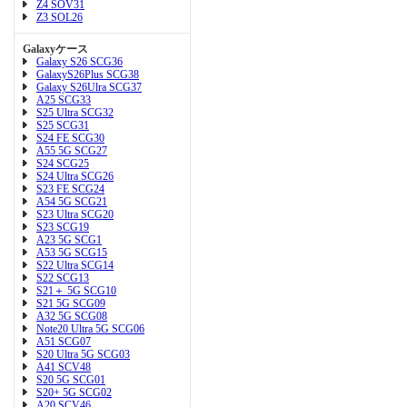
Z4 SOV31
Z3 SOL26
Galaxyケース
Galaxy S26 SCG36
GalaxyS26Plus SCG38
Galaxy S26Ulra SCG37
A25 SCG33
S25 Ultra SCG32
S25 SCG31
S24 FE SCG30
A55 5G SCG27
S24 SCG25
S24 Ultra SCG26
S23 FE SCG24
A54 5G SCG21
S23 Ultra SCG20
S23 SCG19
A23 5G SCG1
A53 5G SCG15
S22 Ultra SCG14
S22 SCG13
S21＋ 5G SCG10
S21 5G SCG09
A32 5G SCG08
Note20 Ultra 5G SCG06
A51 SCG07
S20 Ultra 5G SCG03
A41 SCV48
S20 5G SCG01
S20+ 5G SCG02
A20 SCV46