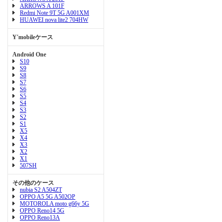
ARROWS A 101F
Redmi Note 9T 5G A001XM
HUAWEI nova lite2 704HW
Y'mobileケース
Android One
S10
S9
S8
S7
S6
S5
S4
S3
S2
S1
X5
X4
X3
X2
X1
507SH
その他のケース
nubia S2 A504ZT
OPPO A5 5G A502OP
MOTOROLA moto g66y 5G
OPPO Reno14 5G
OPPO Reno13A