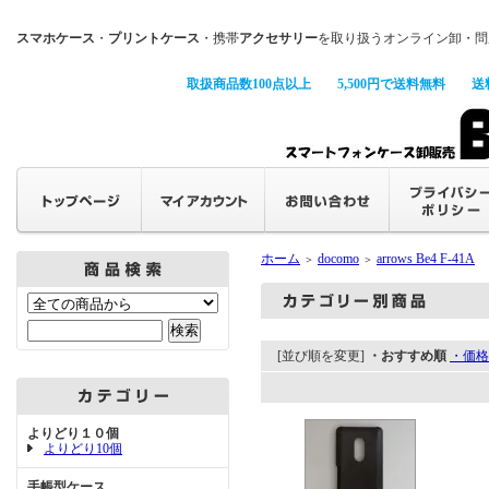
スマホケース
・
プリントケース
・携帯
アクセサリー
を取り扱うオンライン卸・問
取扱商品数100点以上
5,500円で送料無料
送
ホーム
docomo
arrows Be4 F-41A
＞
＞
[並び順を変更]
・おすすめ順
・価格
よりどり１０個
よりどり10個
手帳型ケース