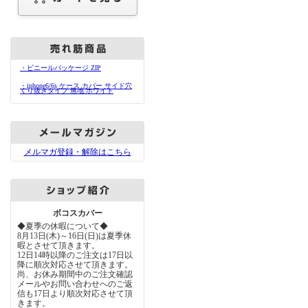
・ビニールパッケージ ZIP
・iphone6/6s ケース カバー サイド穴
くり抜きタイプ 無地 ホワイト
メルマガ登録・解除はこちら
ボコスカバー
◆夏季の休暇について◆
8月13日(木)～16日(日)は夏季休
暇とさせて頂きます。
12日14時以降のご注文は17日以
降に順次対応させて頂きます。
尚、お休み期間中のご注文確認
メールやお問い合わせへのご返
信も17日より順次対応させて頂
きます。