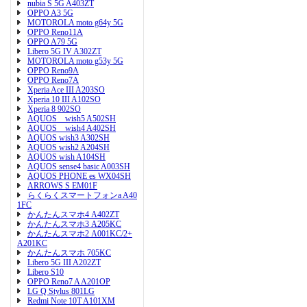
nubia S 5G A403ZT
OPPO A3 5G
MOTOROLA moto g64y 5G
OPPO Reno11A
OPPO A79 5G
Libero 5G IV A302ZT
MOTOROLA moto g53y 5G
OPPO Reno9A
OPPO Reno7A
Xperia Ace III A203SO
Xperia 10 III A102SO
Xperia 8 902SO
AQUOS wish5 A502SH
AQUOS wish4 A402SH
AQUOS wish3 A302SH
AQUOS wish2 A204SH
AQUOS wish A104SH
AQUOS sense4 basic A003SH
AQUOS PHONE es WX04SH
ARROWS S EM01F
らくらくスマートフォンa A40
1FC
かんたんスマホ4 A402ZT
かんたんスマホ3 A205KC
かんたんスマホ2 A001KC/2+
A201KC
かんたんスマホ 705KC
Libero 5G III A202ZT
Libero S10
OPPO Reno7 A A201OP
LG Q Stylus 801LG
Redmi Note 10T A101XM