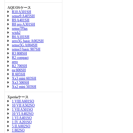
AQUOSケース
R10 A501SH
sense9 A405SH
R9 A401SH
R8 pro A301SH
sense7Plus
wish2
R6 A101SH
zero5G basic A002SH
sense5G A004SH
sense3 basic 907SH
R3 808SH
R2 compact
zero
R2 706SH
ea 606SH
R 605SH
Xx3 mini 603SH
Xx3 506SH
Xx2 mini 503SH
Xperiaケース
1 VIII A601SO
10 VII A502SO
1 VII A501SO
10 VI A402SO
1 VI A401SO
1 IV A201SO
5 II A002SO
1 802SO