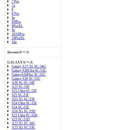
7 Pro
7a
8
8 Pro
8a
9/9Pro
9ProXL
9a
10/10Pro
10ProXL
10a
docomoケース
GALAXYケース
Galaxy A57 5G SC-54G
Galaxy S26Ulra SC-53G
GalaxyS26Plus SC-52G
Galaxy S26 SC-51G
A36 5G SC-54F
A25 SC-53F
S25 Ultra SC-52F
S25 SC-51F
A55 5G SC-53E
S24 Ultra SC-52E
S24 SC-51E
A54 5G SC-53D
S23 Ultra SC-52D
S23 SC-51D
A23 5G SC-56C
A53 5G SC-53C