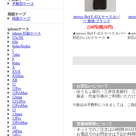
手帳型ケース
両面テープ
arrows Be4 F-41A ケースカバ
arr
両面テープ
ー 無地 ブラック
220円(税20円)
iphoneケース
iphone 印刷ケース
★arrows Be4 F-41A ケースカバー
★ar
5/5s/SE
対応のバルクケース ★
対応
6/6s
6plus/6splus
7
7plus
8
8plus
X
XS/X
XSMax
XR
11
・お支払いについて
11Pro
・ゆうちょ銀行・三井住友銀行・三菱
11ProMax
振込・代金引換がご利用いただけ
12mini
12/12Pro
※振込み手数料につきましては、ご負
12ProMax
13
13mini
13Pro
13ProMax
・営業時間帯について
14
・ネットでのご注文は24時間365
14Plus
・お電話でのお問合せは下記の時間
14Pro