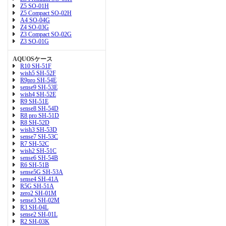
Z5 SO-01H
Z5 Compact SO-02H
A4 SO-04G
Z4 SO-03G
Z3 Compact SO-02G
Z3 SO-01G
AQUOSケース
R10 SH-51F
wish5 SH-52F
R9pro SH-54E
sense9 SH-53E
wish4 SH-52E
R9 SH-51E
sense8 SH-54D
R8 pro SH-51D
R8 SH-52D
wish3 SH-53D
sense7 SH-53C
R7 SH-52C
wish2 SH-51C
sense6 SH-54B
R6 SH-51B
sense5G SH-53A
sense4 SH-41A
R5G SH-51A
zero2 SH-01M
sense3 SH-02M
R3 SH-04L
sense2 SH-01L
R2 SH-03K