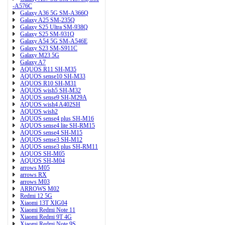
-A576C
Galaxy A36 5G SM-A366Q
Galaxy A25 SM-235Q
Galaxy S25 Ultra SM-938Q
Galaxy S25 SM-931Q
Galaxy A54 5G SM-A546E
Galaxy S23 SM-S911C
Galaxy M23 5G
Galaxy A7
AQUOS R11 SH-M35
AQUOS sense10 SH-M33
AQUOS R10 SH-M31
AQUOS wish5 SH-M32
AQUOS sense9 SH-M29A
AQUOS wish4 A402SH
AQUOS wish2
AQUOS sense4 plus SH-M16
AQUOS sense4 lite SH-RM15
AQUOS sense4 SH-M15
AQUOS sense3 SH-M12
AQUOS sense3 plus SH-RM11
AQUOS SH-M05
AQUOS SH-M04
arrows M05
arrows RX
arrows M03
ARROWS M02
Redmi 12 5G
Xiaomi 13T XIG04
Xiaomi Redmi Note 11
Xiaomi Redmi 9T 4G
Xiaomi Redmi Note 9S