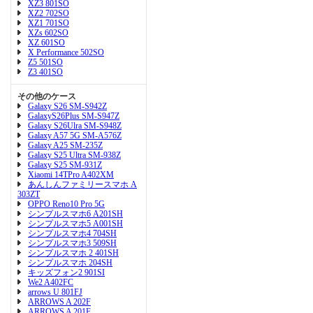
XZ3 801SO
XZ2 702SO
XZ1 701SO
XZs 602SO
XZ 601SO
X Performance 502SO
Z5 501SO
Z3 401SO
その他のケース
Galaxy S26 SM-S942Z
GalaxyS26Plus SM-S947Z
Galaxy S26Ulra SM-S948Z
Galaxy A57 5G SM-A576Z
Galaxy A25 SM-235Z
Galaxy S25 Ultra SM-938Z
Galaxy S25 SM-931Z
Xiaomi 14TPro A402XM
あんしんファミリースマホ A
303ZT
OPPO Reno10 Pro 5G
シンプルスマホ6 A201SH
シンプルスマホ5 A001SH
シンプルスマホ4 704SH
シンプルスマホ3 509SH
シンプルスマホ 2 401SH
シンプルスマホ 204SH
キッズフォン2 901SI
We2 A402FC
arrows U 801FJ
ARROWS A 202F
ARROWS A 201F