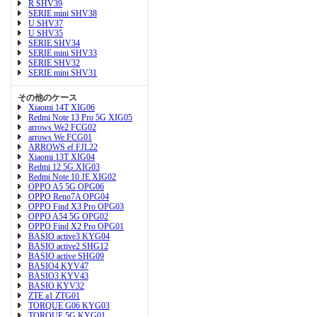
R SHV39
SERIE mini SHV38
U SHV37
U SHV35
SERIE SHV34
SERIE mini SHV33
SERIE SHV32
SERIE mini SHV31
その他のケース
Xiaomi 14T XIG06
Redmi Note 13 Pro 5G XIG05
arrows We2 FCG02
arrows We FCG01
ARROWS ef FJL22
Xiaomi 13T XIG04
Redmi 12 5G XIG03
Redmi Note 10 JE XIG02
OPPO A5 5G OPG06
OPPO Reno7A OPG04
OPPO Find X3 Pro OPG03
OPPO A54 5G OPG02
OPPO Find X2 Pro OPG01
BASIO active3 KYG04
BASIO active2 SHG12
BASIO active SHG09
BASIO4 KYV47
BASIO3 KYV43
BASIO KYV32
ZTE a1 ZTG01
TORQUE G06 KYG03
TORQUE 5G KYG01