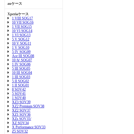
auケース
Xperiaケース
1 VIII SOG17
10 VII SOG16
1 VII SOG15
10 VI SOG14
1 VI SOG13
5 V SOG12
10 V SOG11
1 V SOG10
5 IV SOG09
Ace III SOG08
10 Ⅳ SOG07
1 IV SOG06
5 III SOG05
10 III SOG04
1 III SOG03
5 II SOG02
1 II SOG01
8 SOV42
5 SOV41
1 SOV40
XZ3 SOV39
XZ2 Premium SOV38
XZ2 SOV37
XZ1 SOV36
XZs SOV35/
XZ SOV34
X Performance SOV33
Z5 SOV32