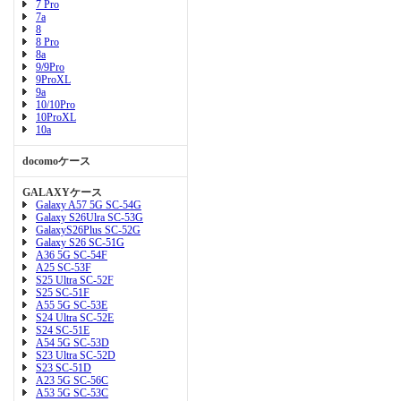
7 Pro
7a
8
8 Pro
8a
9/9Pro
9ProXL
9a
10/10Pro
10ProXL
10a
docomoケース
GALAXYケース
Galaxy A57 5G SC-54G
Galaxy S26Ulra SC-53G
GalaxyS26Plus SC-52G
Galaxy S26 SC-51G
A36 5G SC-54F
A25 SC-53F
S25 Ultra SC-52F
S25 SC-51F
A55 5G SC-53E
S24 Ultra SC-52E
S24 SC-51E
A54 5G SC-53D
S23 Ultra SC-52D
S23 SC-51D
A23 5G SC-56C
A53 5G SC-53C