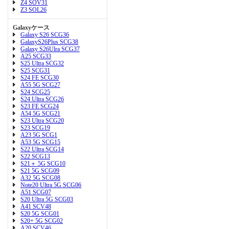
Z4 SOV31
Z3 SOL26
Galaxyケース
Galaxy S26 SCG36
GalaxyS26Plus SCG38
Galaxy S26Ulra SCG37
A25 SCG33
S25 Ultra SCG32
S25 SCG31
S24 FE SCG30
A55 5G SCG27
S24 SCG25
S24 Ultra SCG26
S23 FE SCG24
A54 5G SCG21
S23 Ultra SCG20
S23 SCG19
A23 5G SCG1
A53 5G SCG15
S22 Ultra SCG14
S22 SCG13
S21＋ 5G SCG10
S21 5G SCG09
A32 5G SCG08
Note20 Ultra 5G SCG06
A51 SCG07
S20 Ultra 5G SCG03
A41 SCV48
S20 5G SCG01
S20+ 5G SCG02
A20 SCV46