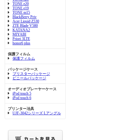
TONE e20
TONE e19
TONE m15
BlackBerry Priv
Acer Liquid Z530
ZTE Blade V580
KATANA2
MIYABI
Priori 3LTE
honor6 plus
保護フィルム
保護フィルム
パッケージケース
ブリスターパッケージ
ビニールパッケージ
オーディオプレーヤーケース
iPod touch 5
iPod touch 6
プリンター冶具
UJF-3042シリーズ Lアングル