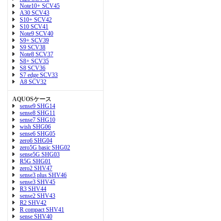
Note10+ SCV45
A30 SCV43
S10+ SCV42
S10 SCV41
Note9 SCV40
S9+ SCV39
S9 SCV38
Note8 SCV37
S8+ SCV35
S8 SCV36
S7 edge SCV33
A8 SCV32
AQUOSケース
sense9 SHG14
sense8 SHG11
sense7 SHG10
wish SHG06
sense6 SHG05
zero6 SHG04
zero5G basic SHG02
sense5G SHG03
R5G SHG01
zero2 SHV47
sense3 plus SHV46
sense3 SHV45
R3 SHV44
sense2 SHV43
R2 SHV42
R compact SHV41
sense SHV40