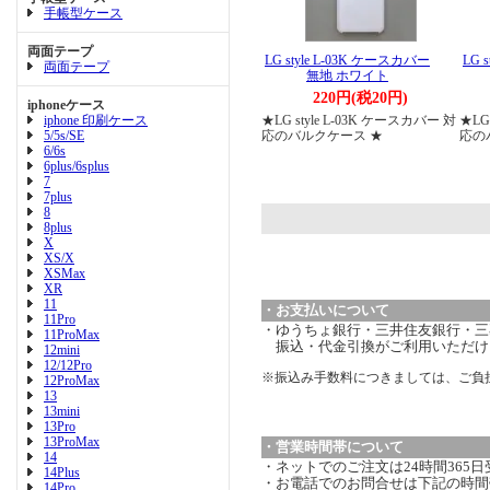
手帳型ケース
両面テープ
LG style L-03K ケースカバー
LG 
両面テープ
無地 ホワイト
220円(税20円)
iphoneケース
iphone 印刷ケース
★LG style L-03K ケースカバー 対
★LG
5/5s/SE
応のバルクケース ★
応の
6/6s
6plus/6splus
7
7plus
8
8plus
X
XS/X
XSMax
XR
11
・お支払いについて
11Pro
・ゆうちょ銀行・三井住友銀行・三菱
11ProMax
振込・代金引換がご利用いただけ
12mini
12/12Pro
※振込み手数料につきましては、ご負
12ProMax
13
13mini
13Pro
13ProMax
・営業時間帯について
14
・ネットでのご注文は24時間365
14Plus
・お電話でのお問合せは下記の時間
14Pro