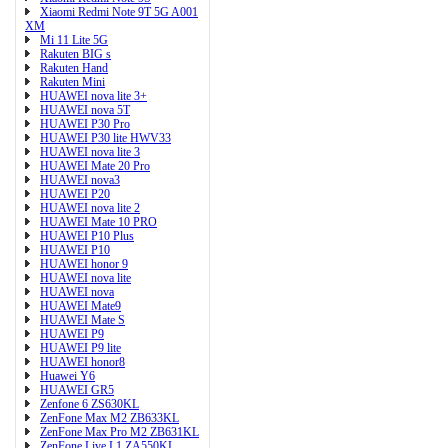
Xiaomi Redmi Note 9T 5G A001
XM
Mi 11 Lite 5G
Rakuten BIG s
Rakuten Hand
Rakuten Mini
HUAWEI nova lite 3+
HUAWEI nova 5T
HUAWEI P30 Pro
HUAWEI P30 lite HWV33
HUAWEI nova lite 3
HUAWEI Mate 20 Pro
HUAWEI nova3
HUAWEI P20
HUAWEI nova lite 2
HUAWEI Mate 10 PRO
HUAWEI P10 Plus
HUAWEI P10
HUAWEI honor 9
HUAWEI nova lite
HUAWEI nova
HUAWEI Mate9
HUAWEI Mate S
HUAWEI P9
HUAWEI P9 lite
HUAWEI honor8
Huawei Y6
HUAWEI GR5
Zenfone 6 ZS630KL
ZenFone Max M2 ZB633KL
ZenFone Max Pro M2 ZB631KL
ZenFone Live L1 ZA550KL