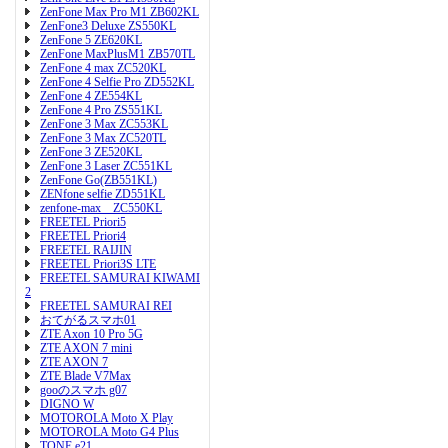
ZenFone Max Pro M1 ZB602KL
ZenFone3 Deluxe ZS550KL
ZenFone 5 ZE620KL
ZenFone MaxPlusM1 ZB570TL
ZenFone 4 max ZC520KL
ZenFone 4 Selfie Pro ZD552KL
ZenFone 4 ZE554KL
ZenFone 4 Pro ZS551KL
ZenFone 3 Max ZC553KL
ZenFone 3 Max ZC520TL
ZenFone 3 ZE520KL
ZenFone 3 Laser ZC551KL
ZenFone Go(ZB551KL)
ZENfone selfie ZD551KL
zenfone-max ZC550KL
FREETEL Priori5
FREETEL Priori4
FREETEL RAIJIN
FREETEL Priori3S LTE
FREETEL SAMURAI KIWAMI
2
FREETEL SAMURAI REI
おてがるスマホ01
ZTE Axon 10 Pro 5G
ZTE AXON 7 mini
ZTE AXON 7
ZTE Blade V7Max
gooのスマホ g07
DIGNO W
MOTOROLA Moto X Play
MOTOROLA Moto G4 Plus
TONE e21