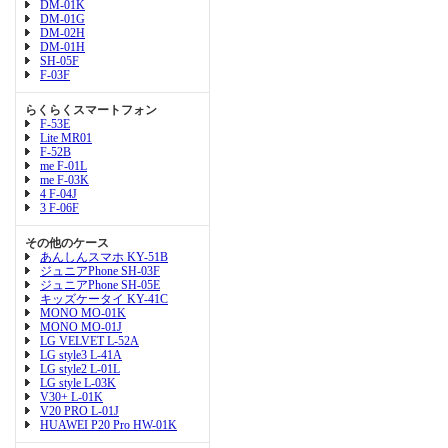
DM-01K
DM-01G
DM-02H
DM-01H
SH-05F
F-03F
らくらくスマートフォン
F-53E
Lite MR01
F-52B
me F-01L
me F-03K
4 F-04J
3 F-06F
その他のケース
あんしんスマホ KY-51B
ジュニアPhone SH-03F
ジュニアPhone SH-05E
キッズケータイ KY-41C
MONO MO-01K
MONO MO-01J
LG VELVET L-52A
LG style3 L-41A
LG style2 L-01L
LG style L-03K
V30+ L-01K
V20 PRO L-01J
HUAWEI P20 Pro HW-01K