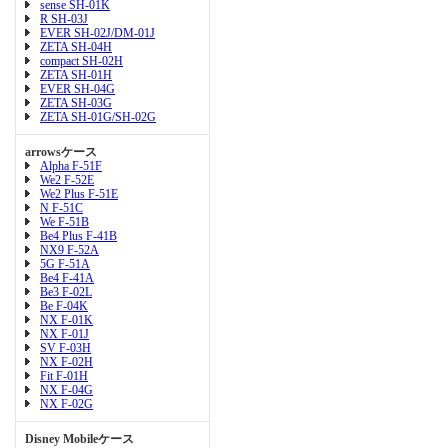
sense SH-01K
R SH-03J
EVER SH-02J/DM-01J
ZETA SH-04H
compact SH-02H
ZETA SH-01H
EVER SH-04G
ZETA SH-03G
ZETA SH-01G/SH-02G
arrowsケース
Alpha F-51F
We2 F-52E
We2 Plus F-51E
N F-51C
We F-51B
Be4 Plus F-41B
NX9 F-52A
5G F-51A
Be4 F-41A
Be3 F-02L
Be F-04K
NX F-01K
NX F-01J
SV F-03H
NX F-02H
Fit F-01H
NX F-04G
NX F-02G
Disney Mobileケース