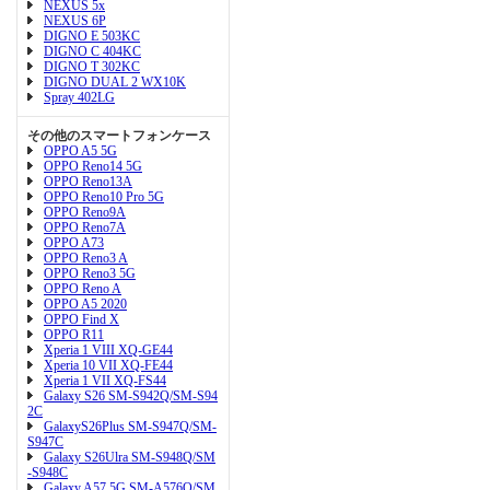
NEXUS 5x
NEXUS 6P
DIGNO E 503KC
DIGNO C 404KC
DIGNO T 302KC
DIGNO DUAL 2 WX10K
Spray 402LG
その他のスマートフォンケース
OPPO A5 5G
OPPO Reno14 5G
OPPO Reno13A
OPPO Reno10 Pro 5G
OPPO Reno9A
OPPO Reno7A
OPPO A73
OPPO Reno3 A
OPPO Reno3 5G
OPPO Reno A
OPPO A5 2020
OPPO Find X
OPPO R11
Xperia 1 VIII XQ-GE44
Xperia 10 VII XQ-FE44
Xperia 1 VII XQ-FS44
Galaxy S26 SM-S942Q/SM-S94
2C
GalaxyS26Plus SM-S947Q/SM-
S947C
Galaxy S26Ulra SM-S948Q/SM
-S948C
Galaxy A57 5G SM-A576Q/SM