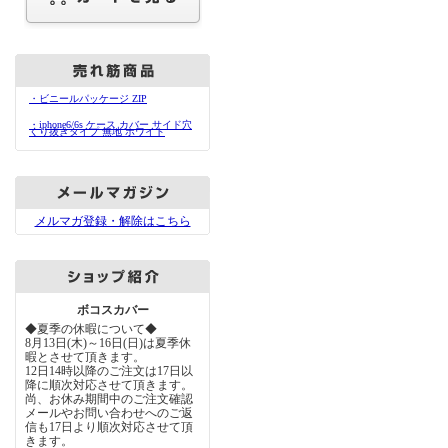
・ビニールパッケージ ZIP
・iphone6/6s ケース カバー サイド穴
くり抜きタイプ 無地 ホワイト
メルマガ登録・解除はこちら
ボコスカバー
◆夏季の休暇について◆
8月13日(木)～16日(日)は夏季休
暇とさせて頂きます。
12日14時以降のご注文は17日以
降に順次対応させて頂きます。
尚、お休み期間中のご注文確認
メールやお問い合わせへのご返
信も17日より順次対応させて頂
きます。