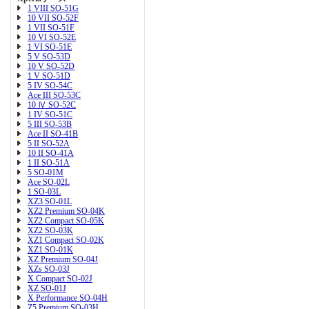
1 VIII SO-51G
10 VII SO-52F
1 VII SO-51F
10 VI SO-52E
1 VI SO-51E
5 V SO-53D
10 V SO-52D
1 V SO-51D
5 IV SO-54C
Ace III SO-53C
10 Ⅳ SO-52C
1 IV SO-51C
5 III SO-53B
Ace II SO-41B
5 II SO-52A
10 II SO-41A
1 II SO-51A
5 SO-01M
Ace SO-02L
1 SO-03L
XZ3 SO-01L
XZ2 Premium SO-04K
XZ2 Compact SO-05K
XZ2 SO-03K
XZ1 Compact SO-02K
XZ1 SO-01K
XZ Premium SO-04J
XZs SO-03J
X Compact SO-02J
XZ SO-01J
X Performance SO-04H
Z5 Premium SO-03H