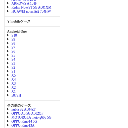
ARROWS A 101F
Redmi Note 9T 5G A001XM
HUAWEI nova lite2 704HW
Y'mobileケース
Android One
S10
S9
S8
S7
S6
S5
S4
S3
S2
S1
X5
X4
X3
X2
X1
507SH
その他のケース
nubia S2 A504ZT
OPPO A5 5G A502OP
MOTOROLA moto g66y 5G
OPPO Reno14 5G
OPPO Reno13A