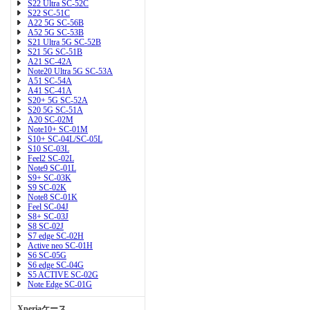
S22 Ultra SC-52C
S22 SC-51C
A22 5G SC-56B
A52 5G SC-53B
S21 Ultra 5G SC-52B
S21 5G SC-51B
A21 SC-42A
Note20 Ultra 5G SC-53A
A51 SC-54A
A41 SC-41A
S20+ 5G SC-52A
S20 5G SC-51A
A20 SC-02M
Note10+ SC-01M
S10+ SC-04L/SC-05L
S10 SC-03L
Feel2 SC-02L
Note9 SC-01L
S9+ SC-03K
S9 SC-02K
Note8 SC-01K
Feel SC-04J
S8+ SC-03J
S8 SC-02J
S7 edge SC-02H
Active neo SC-01H
S6 SC-05G
S6 edge SC-04G
S5 ACTIVE SC-02G
Note Edge SC-01G
Xperiaケース