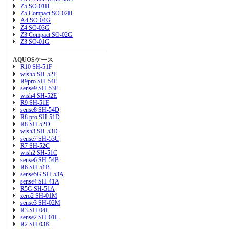
Z5 SO-01H
Z5 Compact SO-02H
A4 SO-04G
Z4 SO-03G
Z3 Compact SO-02G
Z3 SO-01G
AQUOSケース
R10 SH-51F
wish5 SH-52F
R9pro SH-54E
sense9 SH-53E
wish4 SH-52E
R9 SH-51E
sense8 SH-54D
R8 pro SH-51D
R8 SH-52D
wish3 SH-53D
sense7 SH-53C
R7 SH-52C
wish2 SH-51C
sense6 SH-54B
R6 SH-51B
sense5G SH-53A
sense4 SH-41A
R5G SH-51A
zero2 SH-01M
sense3 SH-02M
R3 SH-04L
sense2 SH-01L
R2 SH-03K