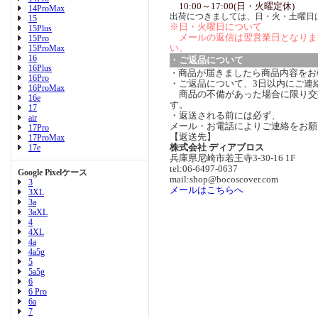
10:00～17:00(日・火曜定休)
14ProMax
出荷につきましては、日・火・土曜日
15
※日・火曜日について
15Plus
メールの返信は翌営業日となりま
15Pro
い。
15ProMax
16
・ご返品について
16Plus
商品が届きましたら商品内容をお
・
16Pro
・ご返品について、3日以内にご連
16ProMax
商品の不備があった場合に限り交
16e
す。
17
・返送される前には必ず、
air
メール・お電話によりご連絡をお願
17Pro
【返送先】
17ProMax
株式会社 ディアブロス
17e
兵庫県尼崎市若王寺3-30-16 1F
tel:06-6497-0637
Google Pixelケース
mail:shop@bocoscover.com
3
メールはこちらへ
3XL
3a
3aXL
4
4XL
4a
4a5g
5
5a5g
6
6 Pro
6a
7