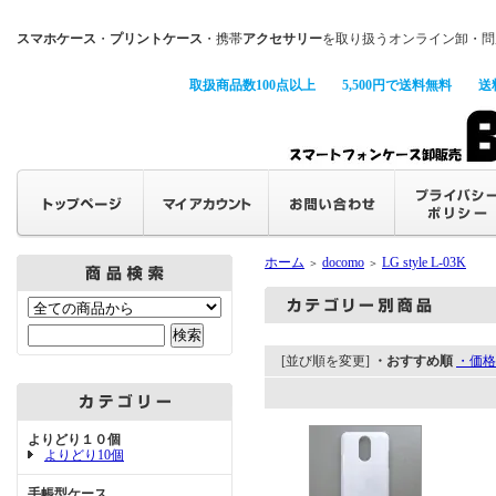
スマホケース
・
プリントケース
・携帯
アクセサリー
を取り扱うオンライン卸・問
取扱商品数100点以上
5,500円で送料無料
送
ホーム
docomo
LG style L-03K
＞
＞
[並び順を変更]
・おすすめ順
・価格
よりどり１０個
よりどり10個
手帳型ケース