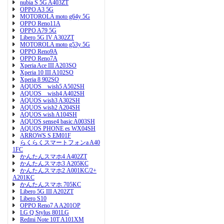
nubia S 5G A403ZT
OPPO A3 5G
MOTOROLA moto g64y 5G
OPPO Reno11A
OPPO A79 5G
Libero 5G IV A302ZT
MOTOROLA moto g53y 5G
OPPO Reno9A
OPPO Reno7A
Xperia Ace III A203SO
Xperia 10 III A102SO
Xperia 8 902SO
AQUOS wish5 A502SH
AQUOS wish4 A402SH
AQUOS wish3 A302SH
AQUOS wish2 A204SH
AQUOS wish A104SH
AQUOS sense4 basic A003SH
AQUOS PHONE es WX04SH
ARROWS S EM01F
らくらくスマートフォンa A40
1FC
かんたんスマホ4 A402ZT
かんたんスマホ3 A205KC
かんたんスマホ2 A001KC/2+
A201KC
かんたんスマホ 705KC
Libero 5G III A202ZT
Libero S10
OPPO Reno7 A A201OP
LG Q Stylus 801LG
Redmi Note 10T A101XM