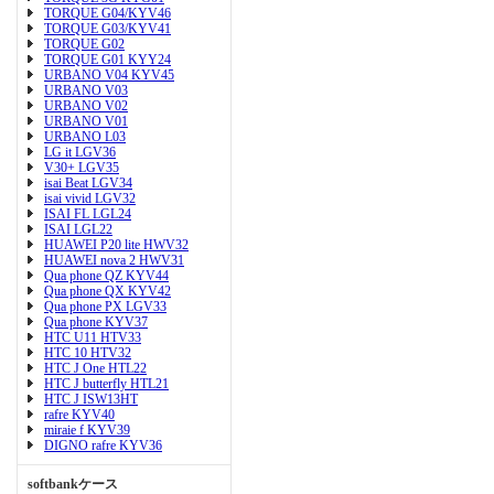
TORQUE G04/KYV46
TORQUE G03/KYV41
TORQUE G02
TORQUE G01 KYY24
URBANO V04 KYV45
URBANO V03
URBANO V02
URBANO V01
URBANO L03
LG it LGV36
V30+ LGV35
isai Beat LGV34
isai vivid LGV32
ISAI FL LGL24
ISAI LGL22
HUAWEI P20 lite HWV32
HUAWEI nova 2 HWV31
Qua phone QZ KYV44
Qua phone QX KYV42
Qua phone PX LGV33
Qua phone KYV37
HTC U11 HTV33
HTC 10 HTV32
HTC J One HTL22
HTC J butterfly HTL21
HTC J ISW13HT
rafre KYV40
miraie f KYV39
DIGNO rafre KYV36
softbankケース