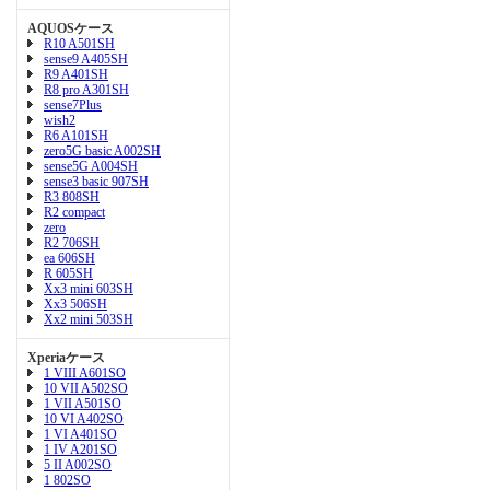
AQUOSケース
R10 A501SH
sense9 A405SH
R9 A401SH
R8 pro A301SH
sense7Plus
wish2
R6 A101SH
zero5G basic A002SH
sense5G A004SH
sense3 basic 907SH
R3 808SH
R2 compact
zero
R2 706SH
ea 606SH
R 605SH
Xx3 mini 603SH
Xx3 506SH
Xx2 mini 503SH
Xperiaケース
1 VIII A601SO
10 VII A502SO
1 VII A501SO
10 VI A402SO
1 VI A401SO
1 IV A201SO
5 II A002SO
1 802SO