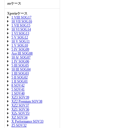
auケース
Xperiaケース
1 VIII SOG17
10 VII SOG16
1 VII SOG15
10 VI SOG14
1 VI SOG13
5 V SOG12
10 V SOG11
1 V SOG10
5 IV SOG09
Ace III SOG08
10 Ⅳ SOG07
1 IV SOG06
5 III SOG05
10 III SOG04
1 III SOG03
5 II SOG02
1 II SOG01
8 SOV42
5 SOV41
1 SOV40
XZ3 SOV39
XZ2 Premium SOV38
XZ2 SOV37
XZ1 SOV36
XZs SOV35/
XZ SOV34
X Performance SOV33
Z5 SOV32