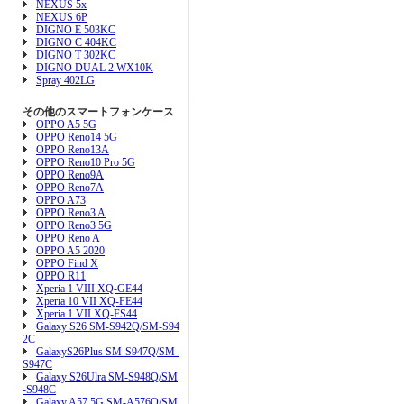
NEXUS 5x
NEXUS 6P
DIGNO E 503KC
DIGNO C 404KC
DIGNO T 302KC
DIGNO DUAL 2 WX10K
Spray 402LG
その他のスマートフォンケース
OPPO A5 5G
OPPO Reno14 5G
OPPO Reno13A
OPPO Reno10 Pro 5G
OPPO Reno9A
OPPO Reno7A
OPPO A73
OPPO Reno3 A
OPPO Reno3 5G
OPPO Reno A
OPPO A5 2020
OPPO Find X
OPPO R11
Xperia 1 VIII XQ-GE44
Xperia 10 VII XQ-FE44
Xperia 1 VII XQ-FS44
Galaxy S26 SM-S942Q/SM-S94
2C
GalaxyS26Plus SM-S947Q/SM-
S947C
Galaxy S26Ulra SM-S948Q/SM
-S948C
Galaxy A57 5G SM-A576Q/SM