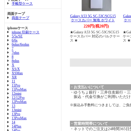
手帳型ケース
両面テープ
Galaxy A53 5G SC-53C/SCG15
Gala
両面テープ
ケースカバー 無地 ホワイト
ケー
220円(税20円)
iphoneケース
iphone 印刷ケース
★Galaxy A53 5G SC-53C/SCG15
★Gal
5/5s/SE
ケースカバー 対応のバルクケー
ケー
6/6s
ス ★
ス ★
6plus/6splus
7
7plus
8
8plus
X
XS/X
XSMax
XR
11
11Pro
・お支払いについて
11ProMax
・ゆうちょ銀行・三井住友銀行・三菱
12mini
振込・代金引換がご利用いただけ
12/12Pro
12ProMax
※振込み手数料につきましては、ご負
13
13mini
13Pro
13ProMax
14
・営業時間帯について
14Plus
・ネットでのご注文は24時間365
14Pro