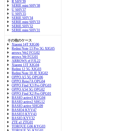
R SHV39
SERIE mini SHV38
U SHV37
U SHV35
SERIE SHV34
SERIE mini SHV33
SERIE SHV32
SERIE mini SHV31
その他のケース
Xiaomi 14T XIG06
Redmi Note 13 Pro 5G XIG05
arrows We2 FCG02
arrows We FCG01
ARROWS ef FJL22
Xiaomi 13T XIG04
Redmi 12 5G XIG03
Redmi Note 10 JE XIG02
OPPO A5 5G OPG06
OPPO Reno7A OPG04
OPPO Find X3 Pro OPG03
OPPO A54 5G OPG02
OPPO Find X2 Pro OPG01
BASIO active3 KYG04
BASIO active2 SHG12
BASIO active SHG09
BASIO4 KYV47
BASIO3 KYV43
BASIO KYV32
ZTE a1 ZTG01
TORQUE G06 KYG03
TORQUE 5G KYG01