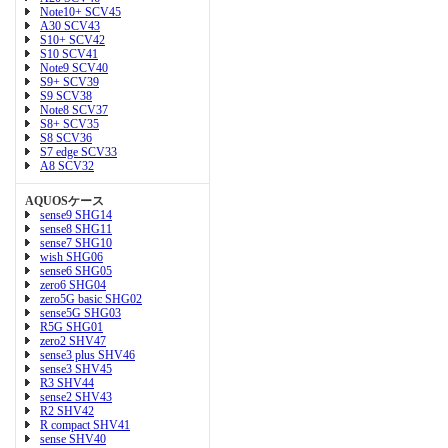
Note10+ SCV45
A30 SCV43
S10+ SCV42
S10 SCV41
Note9 SCV40
S9+ SCV39
S9 SCV38
Note8 SCV37
S8+ SCV35
S8 SCV36
S7 edge SCV33
A8 SCV32
AQUOSケース
sense9 SHG14
sense8 SHG11
sense7 SHG10
wish SHG06
sense6 SHG05
zero6 SHG04
zero5G basic SHG02
sense5G SHG03
R5G SHG01
zero2 SHV47
sense3 plus SHV46
sense3 SHV45
R3 SHV44
sense2 SHV43
R2 SHV42
R compact SHV41
sense SHV40