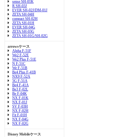
sense SH-01K
R SH-03J
EVER SH-02J/DM-01J
ZETA SH-04H
compact SH-02H
ZETA SH-01H
EVER SH-04G
ZETA SH-03G
ZETA SH-01G/SH-02G
arrowsケース
Alpha F-51F
We2 F-52E
We2 Plus F-51E
N F-51C
We F-51B
Be4 Plus F-41B
NX9 F-52A
5G F-51A
Be4 F-41A
Be3 F-02L
Be F-04K
NX F-01K
NX F-01J
SV F-03H
NX F-02H
Fit F-01H
NX F-04G
NX F-02G
Disney Mobileケース