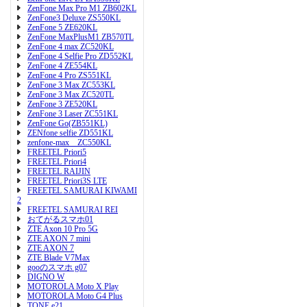
ZenFone Max Pro M1 ZB602KL
ZenFone3 Deluxe ZS550KL
ZenFone 5 ZE620KL
ZenFone MaxPlusM1 ZB570TL
ZenFone 4 max ZC520KL
ZenFone 4 Selfie Pro ZD552KL
ZenFone 4 ZE554KL
ZenFone 4 Pro ZS551KL
ZenFone 3 Max ZC553KL
ZenFone 3 Max ZC520TL
ZenFone 3 ZE520KL
ZenFone 3 Laser ZC551KL
ZenFone Go(ZB551KL)
ZENfone selfie ZD551KL
zenfone-max ZC550KL
FREETEL Priori5
FREETEL Priori4
FREETEL RAIJIN
FREETEL Priori3S LTE
FREETEL SAMURAI KIWAMI
2
FREETEL SAMURAI REI
おてがるスマホ01
ZTE Axon 10 Pro 5G
ZTE AXON 7 mini
ZTE AXON 7
ZTE Blade V7Max
gooのスマホ g07
DIGNO W
MOTOROLA Moto X Play
MOTOROLA Moto G4 Plus
TONE e21