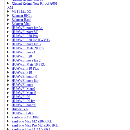
Xiaomi Redmi Note 9T 5G A001
XM
Mi 11 Lite 5G
Rakuten BIG s
Rakuten Hand
Rakuten Mini
HUAWEI nova lite 3+
HUAWEI nova 5T
HUAWEI P30 Pro
HUAWEI P30 lite HWV33
HUAWEI nova lite 3
HUAWEI Mate 20 Pro
HUAWEI nova3
HUAWEI P20
HUAWEI nova lite 2
HUAWEI Mate 10 PRO
HUAWEI P10 Plus
HUAWEI P10
HUAWEI honor 9
HUAWEI nova lite
HUAWEI nova
HUAWEI Mate9
HUAWEI Mate S
HUAWEI P9
HUAWEI P9 lite
HUAWEI honor8
Huawei Y6
HUAWEI GR5
Zenfone 6 ZS630KL
ZenFone Max M2 ZB633KL
ZenFone Max Pro M2 ZB631KL
ZenFone Live L1 ZA550KL