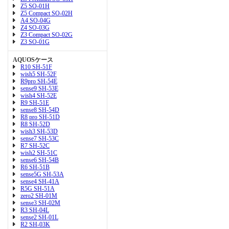
Z5 SO-01H
Z5 Compact SO-02H
A4 SO-04G
Z4 SO-03G
Z3 Compact SO-02G
Z3 SO-01G
AQUOSケース
R10 SH-51F
wish5 SH-52F
R9pro SH-54E
sense9 SH-53E
wish4 SH-52E
R9 SH-51E
sense8 SH-54D
R8 pro SH-51D
R8 SH-52D
wish3 SH-53D
sense7 SH-53C
R7 SH-52C
wish2 SH-51C
sense6 SH-54B
R6 SH-51B
sense5G SH-53A
sense4 SH-41A
R5G SH-51A
zero2 SH-01M
sense3 SH-02M
R3 SH-04L
sense2 SH-01L
R2 SH-03K