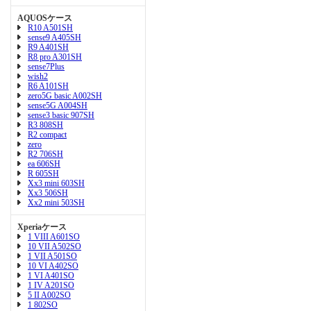
AQUOSケース
R10 A501SH
sense9 A405SH
R9 A401SH
R8 pro A301SH
sense7Plus
wish2
R6 A101SH
zero5G basic A002SH
sense5G A004SH
sense3 basic 907SH
R3 808SH
R2 compact
zero
R2 706SH
ea 606SH
R 605SH
Xx3 mini 603SH
Xx3 506SH
Xx2 mini 503SH
Xperiaケース
1 VIII A601SO
10 VII A502SO
1 VII A501SO
10 VI A402SO
1 VI A401SO
1 IV A201SO
5 II A002SO
1 802SO