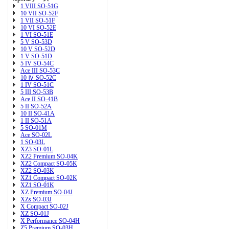
1 VIII SO-51G
10 VII SO-52F
1 VII SO-51F
10 VI SO-52E
1 VI SO-51E
5 V SO-53D
10 V SO-52D
1 V SO-51D
5 IV SO-54C
Ace III SO-53C
10 Ⅳ SO-52C
1 IV SO-51C
5 III SO-53B
Ace II SO-41B
5 II SO-52A
10 II SO-41A
1 II SO-51A
5 SO-01M
Ace SO-02L
1 SO-03L
XZ3 SO-01L
XZ2 Premium SO-04K
XZ2 Compact SO-05K
XZ2 SO-03K
XZ1 Compact SO-02K
XZ1 SO-01K
XZ Premium SO-04J
XZs SO-03J
X Compact SO-02J
XZ SO-01J
X Performance SO-04H
Z5 Premium SO-03H