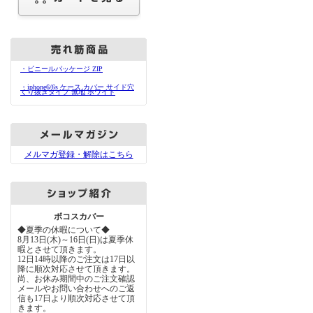
・ビニールパッケージ ZIP
・iphone6/6s ケース カバー サイド穴
くり抜きタイプ 無地 ホワイト
メルマガ登録・解除はこちら
ボコスカバー
◆夏季の休暇について◆
8月13日(木)～16日(日)は夏季休
暇とさせて頂きます。
12日14時以降のご注文は17日以
降に順次対応させて頂きます。
尚、お休み期間中のご注文確認
メールやお問い合わせへのご返
信も17日より順次対応させて頂
きます。