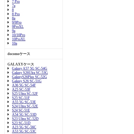
7 Pro
7a
8
8 Pro
8a
9/9Pro
9ProXL
9a
10/10Pro
10ProXL
10a
docomoケース
GALAXYケース
Galaxy A57 5G SC-54G
Galaxy S26Ulra SC-53G
GalaxyS26Plus SC-52G
Galaxy S26 SC-51G
A36 5G SC-54F
A25 SC-53F
S25 Ultra SC-52F
S25 SC-51F
A55 5G SC-53E
S24 Ultra SC-52E
S24 SC-51E
A54 5G SC-53D
S23 Ultra SC-52D
S23 SC-51D
A23 5G SC-56C
A53 5G SC-53C