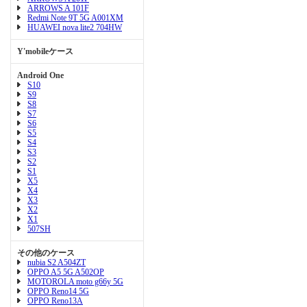
ARROWS A 101F
Redmi Note 9T 5G A001XM
HUAWEI nova lite2 704HW
Y'mobileケース
Android One
S10
S9
S8
S7
S6
S5
S4
S3
S2
S1
X5
X4
X3
X2
X1
507SH
その他のケース
nubia S2 A504ZT
OPPO A5 5G A502OP
MOTOROLA moto g66y 5G
OPPO Reno14 5G
OPPO Reno13A