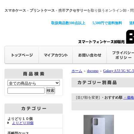
スマホケース
・
プリントケース
・携帯
アクセサリー
を取り扱うオンライン卸・問
取扱商品数100点以上
5,500円で送料無料
送
ホーム
docomo
Galaxy A53 5G SC-
＞
＞
[並び順を変更]
・おすすめ順
・価格
よりどり１０個
よりどり10個
手帳型ケース