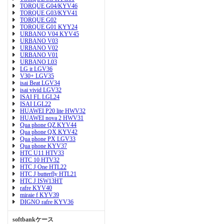
TORQUE G04/KYV46
TORQUE G03/KYV41
TORQUE G02
TORQUE G01 KYY24
URBANO V04 KYV45
URBANO V03
URBANO V02
URBANO V01
URBANO L03
LG it LGV36
V30+ LGV35
isai Beat LGV34
isai vivid LGV32
ISAI FL LGL24
ISAI LGL22
HUAWEI P20 lite HWV32
HUAWEI nova 2 HWV31
Qua phone QZ KYV44
Qua phone QX KYV42
Qua phone PX LGV33
Qua phone KYV37
HTC U11 HTV33
HTC 10 HTV32
HTC J One HTL22
HTC J butterfly HTL21
HTC J ISW13HT
rafre KYV40
miraie f KYV39
DIGNO rafre KYV36
softbankケース