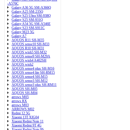
-A576C
Galaxy A36 5G SM-A366Q
Galaxy A25 SM-235Q
Galaxy S25 Ultra SM-938Q
Galaxy S25 SM-931Q
Galaxy A54 5G SM-A546E
Galaxy S23 SM-S911C
Galaxy M23 5G
Galaxy A7
AQUOS R11 SH-M35
AQUOS sense10 SH-M33
AQUOS R10 SH-M31
AQUOS wish5 SH-M32
AQUOS sense9 SH-M29A
AQUOS wish4 A402SH
AQUOS wish2
AQUOS sense4 plus SH-M16
AQUOS sense4 lite SH-RM15
AQUOS sense4 SH-M15
AQUOS sense3 SH-M12
AQUOS sense3 plus SH-RM11
AQUOS SH-M05
AQUOS SH-M04
arrows M05
arrows RX
arrows M03
ARROWS M02
Redmi 12 5G
Xiaomi 13T XIG04
Xiaomi Redmi Note 11
Xiaomi Redmi 9T 4G
Xiaomi Redmi Note 9S