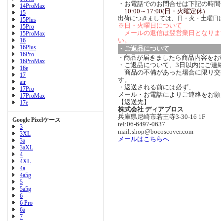
・お電話でのお問合せは下記の時間
14ProMax
10:00～17:00(日・火曜定休)
15
出荷につきましては、日・火・土曜日
15Plus
※日・火曜日について
15Pro
メールの返信は翌営業日となりま
15ProMax
い。
16
16Plus
・ご返品について
16Pro
商品が届きましたら商品内容をお
・
16ProMax
・ご返品について、3日以内にご連
16e
商品の不備があった場合に限り交
17
す。
air
・返送される前には必ず、
17Pro
メール・お電話によりご連絡をお願
17ProMax
【返送先】
17e
株式会社 ディアブロス
兵庫県尼崎市若王寺3-30-16 1F
Google Pixelケース
tel:06-6497-0637
3
mail:shop@bocoscover.com
3XL
メールはこちらへ
3a
3aXL
4
4XL
4a
4a5g
5
5a5g
6
6 Pro
6a
7