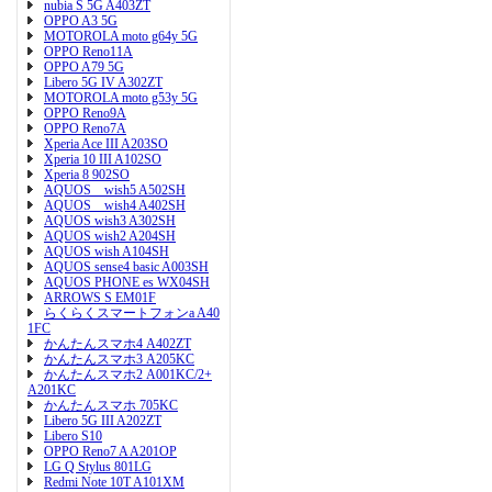
nubia S 5G A403ZT
OPPO A3 5G
MOTOROLA moto g64y 5G
OPPO Reno11A
OPPO A79 5G
Libero 5G IV A302ZT
MOTOROLA moto g53y 5G
OPPO Reno9A
OPPO Reno7A
Xperia Ace III A203SO
Xperia 10 III A102SO
Xperia 8 902SO
AQUOS wish5 A502SH
AQUOS wish4 A402SH
AQUOS wish3 A302SH
AQUOS wish2 A204SH
AQUOS wish A104SH
AQUOS sense4 basic A003SH
AQUOS PHONE es WX04SH
ARROWS S EM01F
らくらくスマートフォンa A40
1FC
かんたんスマホ4 A402ZT
かんたんスマホ3 A205KC
かんたんスマホ2 A001KC/2+
A201KC
かんたんスマホ 705KC
Libero 5G III A202ZT
Libero S10
OPPO Reno7 A A201OP
LG Q Stylus 801LG
Redmi Note 10T A101XM