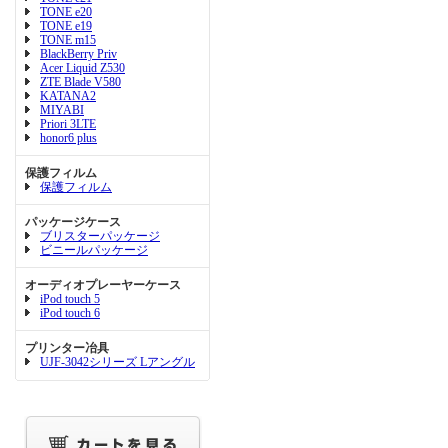
TONE e20
TONE e19
TONE m15
BlackBerry Priv
Acer Liquid Z530
ZTE Blade V580
KATANA2
MIYABI
Priori 3LTE
honor6 plus
保護フィルム
保護フィルム
パッケージケース
ブリスターパッケージ
ビニールパッケージ
オーディオプレーヤーケース
iPod touch 5
iPod touch 6
プリンター冶具
UJF-3042シリーズ Lアングル