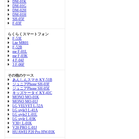
DM-01K
DM-01G
DM-02H
DM-01H
SH-05F
F-03F
らくらくスマートフォン
F-53E
Lite MR01
F-52B
me F-01L
me F-03K
4 F-04J
3 F-06F
その他のケース
あんしんスマホ KY-51B
ジュニアPhone SH-03F
ジュニアPhone SH-05E
キッズケータイ KY-41C
MONO MO-01K
MONO MO-01J
LG VELVET L-52A
LG style3 L-41A
LG style2 L-01L
LG style L-03K
V30+ L-01K
V20 PRO L-01J
HUAWEI P20 Pro HW-01K