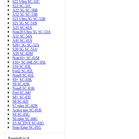
S22 Ultra SC-52C
S22 SC-51C
A22 5G SC-56B
A52 5G SC-53B
S21 Ultra 5G SC-52B
S21 5G SC-51B
A21 SC-42A
Note20 Ultra 5G SC-53A
A51 SC-54A
A41 SC-41A
S20+ 5G SC-52A
S20 5G SC-51A
A20 SC-02M
Note10+ SC-01M
S10+ SC-04L/SC-05L
S10 SC-03L
Feel2 SC-02L
Note9 SC-01L
S9+ SC-03K
S9 SC-02K
Note8 SC-01K
Feel SC-04J
S8+ SC-03J
S8 SC-02J
S7 edge SC-02H
Active neo SC-01H
S6 SC-05G
S6 edge SC-04G
S5 ACTIVE SC-02G
Note Edge SC-01G
Xperiaケース