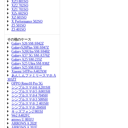
XZ3 801SO
XZ2 702SO
XZ1 701SO
XZs 602SO
XZ 601SO
X Performance 502SO
Z5 501SO
Z3 401SO
その他のケース
Galaxy S26 SM-S942Z
GalaxyS26Plus SM-S947Z
Galaxy S26Ulra SM-S948Z
Galaxy A57 5G SM-A576Z
Galaxy A25 SM-235Z
Galaxy S25 Ultra SM-938Z
Galaxy S25 SM-931Z
Xiaomi 14TPro A402XM
あんしんファミリースマホ A
303ZT
OPPO Reno10 Pro 5G
シンプルスマホ6 A201SH
シンプルスマホ5 A001SH
シンプルスマホ4 704SH
シンプルスマホ3 509SH
シンプルスマホ 2 401SH
シンプルスマホ 204SH
キッズフォン2 901SI
We2 A402FC
arrows U 801FJ
ARROWS A 202F
ARROWS A 201F