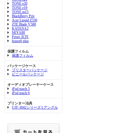
TONE e20
TONE e19
TONE m15
BlackBerry Priv
Acer Liquid Z530
ZTE Blade V580
KATANA2
MIYABI
Priori 3LTE
honor6 plus
保護フィルム
保護フィルム
パッケージケース
ブリスターパッケージ
ビニールパッケージ
オーディオプレーヤーケース
iPod touch 5
iPod touch 6
プリンター冶具
UJF-3042シリーズ Lアングル