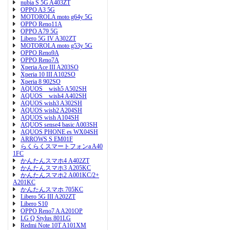
nubia S 5G A403ZT
OPPO A3 5G
MOTOROLA moto g64y 5G
OPPO Reno11A
OPPO A79 5G
Libero 5G IV A302ZT
MOTOROLA moto g53y 5G
OPPO Reno9A
OPPO Reno7A
Xperia Ace III A203SO
Xperia 10 III A102SO
Xperia 8 902SO
AQUOS wish5 A502SH
AQUOS wish4 A402SH
AQUOS wish3 A302SH
AQUOS wish2 A204SH
AQUOS wish A104SH
AQUOS sense4 basic A003SH
AQUOS PHONE es WX04SH
ARROWS S EM01F
らくらくスマートフォンa A40
1FC
かんたんスマホ4 A402ZT
かんたんスマホ3 A205KC
かんたんスマホ2 A001KC/2+
A201KC
かんたんスマホ 705KC
Libero 5G III A202ZT
Libero S10
OPPO Reno7 A A201OP
LG Q Stylus 801LG
Redmi Note 10T A101XM