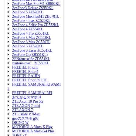
ZenFone Max Pro M1 ZB602KL
ZenFone3 Deluxe ZS550KL
ZenFone 5 ZE620KL
ZenFone MaxPlusM1 ZB570TL
ZenFone 4 max ZC520KL
ZenFone 4 Selfie Pro ZD552KL
ZenFone 4 ZE554KL
ZenFone 4 Pro ZS551KL
ZenFone 3 Max ZC553KL
ZenFone 3 Max ZC520TL
ZenFone 3 ZE520KL
ZenFone 3 Laser ZC551KL
ZenFone Go(ZB551KL)
ZENfone selfie ZD551KL
zenfone-max ZC550KL
FREETEL Priori5
FREETEL Priori4
FREETEL RAIJIN
FREETEL Priori3S LTE
FREETEL SAMURAI KIWAMI
2
FREETEL SAMURAI REI
おてがるスマホ01
ZTE Axon 10 Pro 5G
ZTE AXON 7 mini
ZTE AXON 7
ZTE Blade V7Max
gooのスマホ g07
DIGNO W
MOTOROLA Moto X Play
MOTOROLA Moto G4 Plus
TONE e21