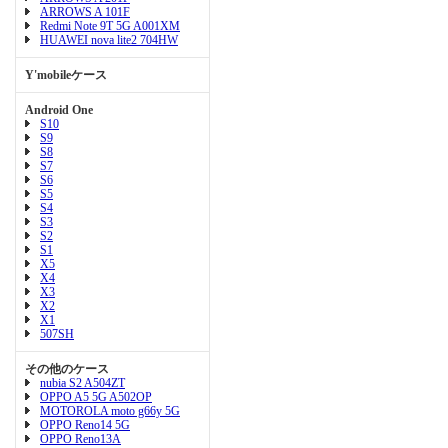
ARROWS A 101F
Redmi Note 9T 5G A001XM
HUAWEI nova lite2 704HW
Y'mobileケース
Android One
S10
S9
S8
S7
S6
S5
S4
S3
S2
S1
X5
X4
X3
X2
X1
507SH
その他のケース
nubia S2 A504ZT
OPPO A5 5G A502OP
MOTOROLA moto g66y 5G
OPPO Reno14 5G
OPPO Reno13A