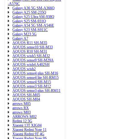
-A576C
Galaxy A36 5G SM-A366Q
Galaxy A25 SM-235Q
Galaxy S25 Ultra SM-938Q
Galaxy S25 SM-931Q
Galaxy A54 5G SM-A546E
Galaxy S23 SM-S911C
Galaxy M23 5G
Galaxy A7
AQUOS R11 SH-M35
AQUOS sense10 SH-M33
AQUOS R10 SH-M31
AQUOS wish5 SH-M32
AQUOS sense9 SH-M29A
AQUOS wish4 A402SH
AQUOS wish2
AQUOS sense4 plus SH-M16
AQUOS sense4 lite SH-RM15
AQUOS sense4 SH-M15
AQUOS sense3 SH-M12
AQUOS sense3 plus SH-RM11
AQUOS SH-M05
AQUOS SH-M04
arrows M05
arrows RX
arrows M03
ARROWS M02
Redmi 12 5G
Xiaomi 13T XIG04
Xiaomi Redmi Note 11
Xiaomi Redmi 9T 4G
Xiaomi Redmi Note 9S