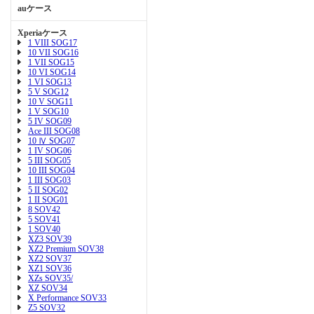
auケース
Xperiaケース
1 VIII SOG17
10 VII SOG16
1 VII SOG15
10 VI SOG14
1 VI SOG13
5 V SOG12
10 V SOG11
1 V SOG10
5 IV SOG09
Ace III SOG08
10 Ⅳ SOG07
1 IV SOG06
5 III SOG05
10 III SOG04
1 III SOG03
5 II SOG02
1 II SOG01
8 SOV42
5 SOV41
1 SOV40
XZ3 SOV39
XZ2 Premium SOV38
XZ2 SOV37
XZ1 SOV36
XZs SOV35/
XZ SOV34
X Performance SOV33
Z5 SOV32