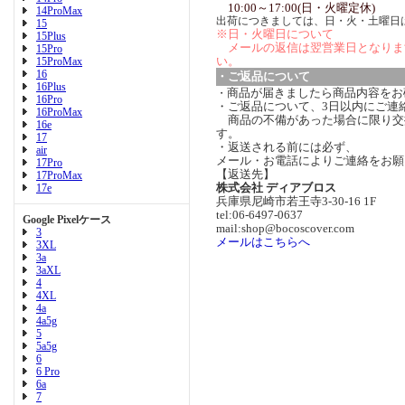
10:00～17:00(日・火曜定休)
14ProMax
出荷につきましては、日・火・土曜日
15
※日・火曜日について
15Plus
メールの返信は翌営業日となりま
15Pro
い。
15ProMax
16
・ご返品について
16Plus
商品が届きましたら商品内容をお
・
16Pro
・ご返品について、3日以内にご連
16ProMax
商品の不備があった場合に限り交
16e
す。
17
・返送される前には必ず、
air
メール・お電話によりご連絡をお願
17Pro
【返送先】
17ProMax
株式会社 ディアブロス
17e
兵庫県尼崎市若王寺3-30-16 1F
tel:06-6497-0637
Google Pixelケース
mail:shop@bocoscover.com
3
メールはこちらへ
3XL
3a
3aXL
4
4XL
4a
4a5g
5
5a5g
6
6 Pro
6a
7