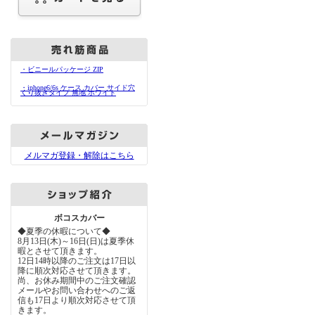
・ビニールパッケージ ZIP
・iphone6/6s ケース カバー サイド穴
くり抜きタイプ 無地 ホワイト
メルマガ登録・解除はこちら
ボコスカバー
◆夏季の休暇について◆
8月13日(木)～16日(日)は夏季休
暇とさせて頂きます。
12日14時以降のご注文は17日以
降に順次対応させて頂きます。
尚、お休み期間中のご注文確認
メールやお問い合わせへのご返
信も17日より順次対応させて頂
きます。