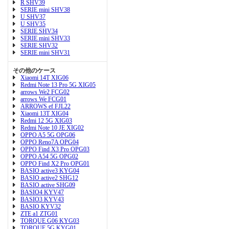
R SHV39
SERIE mini SHV38
U SHV37
U SHV35
SERIE SHV34
SERIE mini SHV33
SERIE SHV32
SERIE mini SHV31
その他のケース
Xiaomi 14T XIG06
Redmi Note 13 Pro 5G XIG05
arrows We2 FCG02
arrows We FCG01
ARROWS ef FJL22
Xiaomi 13T XIG04
Redmi 12 5G XIG03
Redmi Note 10 JE XIG02
OPPO A5 5G OPG06
OPPO Reno7A OPG04
OPPO Find X3 Pro OPG03
OPPO A54 5G OPG02
OPPO Find X2 Pro OPG01
BASIO active3 KYG04
BASIO active2 SHG12
BASIO active SHG09
BASIO4 KYV47
BASIO3 KYV43
BASIO KYV32
ZTE a1 ZTG01
TORQUE G06 KYG03
TORQUE 5G KYG01