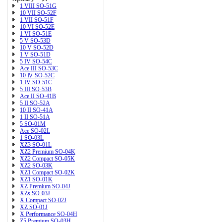
1 VIII SO-51G
10 VII SO-52F
1 VII SO-51F
10 VI SO-52E
1 VI SO-51E
5 V SO-53D
10 V SO-52D
1 V SO-51D
5 IV SO-54C
Ace III SO-53C
10 Ⅳ SO-52C
1 IV SO-51C
5 III SO-53B
Ace II SO-41B
5 II SO-52A
10 II SO-41A
1 II SO-51A
5 SO-01M
Ace SO-02L
1 SO-03L
XZ3 SO-01L
XZ2 Premium SO-04K
XZ2 Compact SO-05K
XZ2 SO-03K
XZ1 Compact SO-02K
XZ1 SO-01K
XZ Premium SO-04J
XZs SO-03J
X Compact SO-02J
XZ SO-01J
X Performance SO-04H
Z5 Premium SO-03H