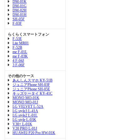
DM-01K
DM-01G
DM-02H
DM-01H
SH-05F
F-03F
らくらくスマートフォン
F-53E
Lite MR01
F-52B
me F-01L
me F-03K
4 F-04J
3 F-06F
その他のケース
あんしんスマホ KY-51B
ジュニアPhone SH-03F
ジュニアPhone SH-05E
キッズケータイ KY-41C
MONO MO-01K
MONO MO-01J
LG VELVET L-52A
LG style3 L-41A
LG style2 L-01L
LG style L-03K
V30+ L-01K
V20 PRO L-01J
HUAWEI P20 Pro HW-01K