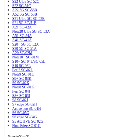
S22 Ultra SC-52C
S22 SC-51C
A22 5G SC-56B
A52 5G SC-53B
S21 Ultra 5G SC-52B
S21 5G SC-51B
A21 SC-42A
Note20 Ultra 5G SC-53A
A51 SC-54A
A41 SC-41A
S20+ 5G SC-52A
S20 5G SC-51A
A20 SC-02M
Note10+ SC-01M
S10+ SC-04L/SC-05L
S10 SC-03L
Feel2 SC-02L
Note9 SC-01L
S9+ SC-03K
S9 SC-02K
Note8 SC-01K
Feel SC-04J
S8+ SC-03J
S8 SC-02J
S7 edge SC-02H
Active neo SC-01H
S6 SC-05G
S6 edge SC-04G
S5 ACTIVE SC-02G
Note Edge SC-01G
Xperiaケース