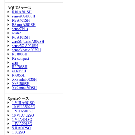
AQUOSケース
R10 A501SH
sense9 A405SH
R9 A401SH
R8 pro A301SH
sense7Plus
wish2
R6 A101SH
zero5G basic A002SH
sense5G A004SH
sense3 basic 907SH
R3 808SH
R2 compact
zero
R2 706SH
ea 606SH
R 605SH
Xx3 mini 603SH
Xx3 506SH
Xx2 mini 503SH
Xperiaケース
1 VIII A601SO
10 VII A502SO
1 VII A501SO
10 VI A402SO
1 VI A401SO
1 IV A201SO
5 II A002SO
1 802SO