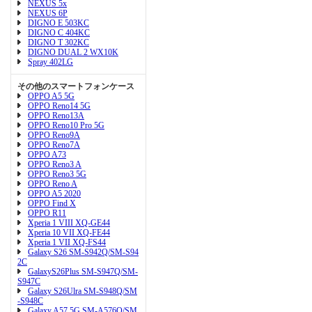
NEXUS 5x
NEXUS 6P
DIGNO E 503KC
DIGNO C 404KC
DIGNO T 302KC
DIGNO DUAL 2 WX10K
Spray 402LG
その他のスマートフォンケース
OPPO A5 5G
OPPO Reno14 5G
OPPO Reno13A
OPPO Reno10 Pro 5G
OPPO Reno9A
OPPO Reno7A
OPPO A73
OPPO Reno3 A
OPPO Reno3 5G
OPPO Reno A
OPPO A5 2020
OPPO Find X
OPPO R11
Xperia 1 VIII XQ-GE44
Xperia 10 VII XQ-FE44
Xperia 1 VII XQ-FS44
Galaxy S26 SM-S942Q/SM-S94
2C
GalaxyS26Plus SM-S947Q/SM-
S947C
Galaxy S26Ulra SM-S948Q/SM
-S948C
Galaxy A57 5G SM-A576Q/SM