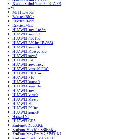
Xiaomi Redmi Note 9T 5G A001
XM
Mi 11 Lite 5G
Rakuten BIG s
Rakuten Hand
Rakuten Mini
HUAWEI nova lite 3+
HUAWEI nova 5T
HUAWEI P30 Pro
HUAWEI P30 lite HWV33
HUAWEI nova lite 3
HUAWEI Mate 20 Pro
HUAWEI nova3
HUAWEI P20
HUAWEI nova lite 2
HUAWEI Mate 10 PRO
HUAWEI P10 Plus
HUAWEI P10
HUAWEI honor 9
HUAWEI nova lite
HUAWEI nova
HUAWEI Mate9
HUAWEI Mate S
HUAWEI P9
HUAWEI P9 lite
HUAWEI honor8
Huawei Y6
HUAWEI GR5
Zenfone 6 ZS630KL
ZenFone Max M2 ZB633KL
ZenFone Max Pro M2 ZB631KL
ZenFone Live L1 ZA550KL