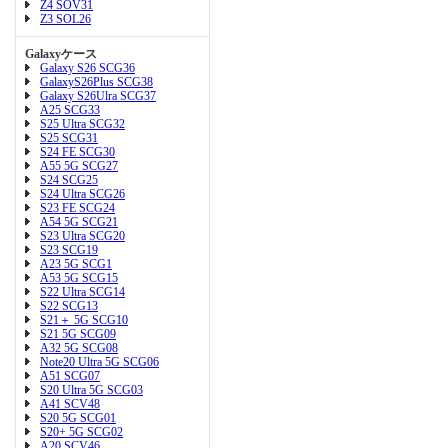
Z4 SOV31
Z3 SOL26
Galaxyケース
Galaxy S26 SCG36
GalaxyS26Plus SCG38
Galaxy S26Ulra SCG37
A25 SCG33
S25 Ultra SCG32
S25 SCG31
S24 FE SCG30
A55 5G SCG27
S24 SCG25
S24 Ultra SCG26
S23 FE SCG24
A54 5G SCG21
S23 Ultra SCG20
S23 SCG19
A23 5G SCG1
A53 5G SCG15
S22 Ultra SCG14
S22 SCG13
S21＋ 5G SCG10
S21 5G SCG09
A32 5G SCG08
Note20 Ultra 5G SCG06
A51 SCG07
S20 Ultra 5G SCG03
A41 SCV48
S20 5G SCG01
S20+ 5G SCG02
A20 SCV46