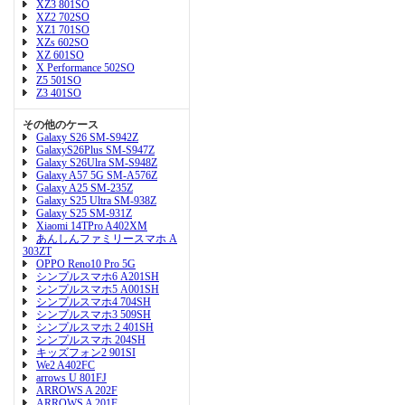
XZ3 801SO
XZ2 702SO
XZ1 701SO
XZs 602SO
XZ 601SO
X Performance 502SO
Z5 501SO
Z3 401SO
その他のケース
Galaxy S26 SM-S942Z
GalaxyS26Plus SM-S947Z
Galaxy S26Ulra SM-S948Z
Galaxy A57 5G SM-A576Z
Galaxy A25 SM-235Z
Galaxy S25 Ultra SM-938Z
Galaxy S25 SM-931Z
Xiaomi 14TPro A402XM
あんしんファミリースマホ A
303ZT
OPPO Reno10 Pro 5G
シンプルスマホ6 A201SH
シンプルスマホ5 A001SH
シンプルスマホ4 704SH
シンプルスマホ3 509SH
シンプルスマホ 2 401SH
シンプルスマホ 204SH
キッズフォン2 901SI
We2 A402FC
arrows U 801FJ
ARROWS A 202F
ARROWS A 201F