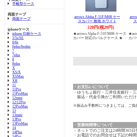
手帳型ケース
両面テープ
arrows Alpha F-51F/M08 ケー
arro
両面テープ
スカバー 無地 ホワイト
ス
220円(税20円)
iphoneケース
iphone 印刷ケース
★arrows Alpha F-51F/M08 ケース
★arr
5/5s/SE
カバー 対応のバルクケース ★
カバ
6/6s
6plus/6splus
7
7plus
8
8plus
X
XS/X
XSMax
XR
11
・お支払いについて
11Pro
・ゆうちょ銀行・三井住友銀行・三菱
11ProMax
振込・代金引換がご利用いただけ
12mini
12/12Pro
※振込み手数料につきましては、ご負
12ProMax
13
13mini
13Pro
13ProMax
・営業時間帯について
14
・ネットでのご注文は24時間365
14Plus
・お電話でのお問合せは下記の時間
14Pro