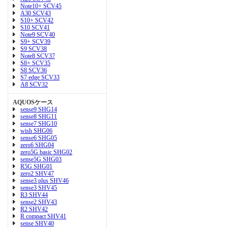
Note10+ SCV45
A30 SCV43
S10+ SCV42
S10 SCV41
Note9 SCV40
S9+ SCV39
S9 SCV38
Note8 SCV37
S8+ SCV35
S8 SCV36
S7 edge SCV33
A8 SCV32
AQUOSケース
sense9 SHG14
sense8 SHG11
sense7 SHG10
wish SHG06
sense6 SHG05
zero6 SHG04
zero5G basic SHG02
sense5G SHG03
R5G SHG01
zero2 SHV47
sense3 plus SHV46
sense3 SHV45
R3 SHV44
sense2 SHV43
R2 SHV42
R compact SHV41
sense SHV40