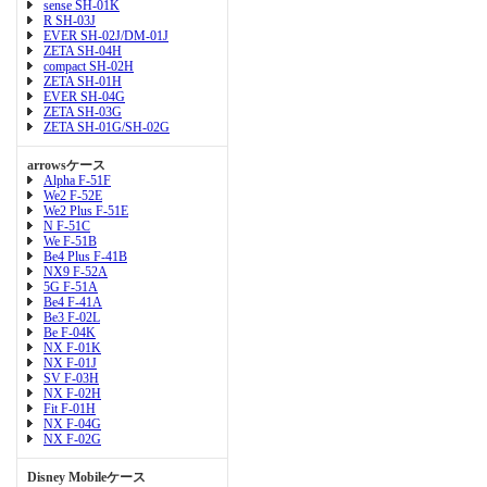
sense SH-01K
R SH-03J
EVER SH-02J/DM-01J
ZETA SH-04H
compact SH-02H
ZETA SH-01H
EVER SH-04G
ZETA SH-03G
ZETA SH-01G/SH-02G
arrowsケース
Alpha F-51F
We2 F-52E
We2 Plus F-51E
N F-51C
We F-51B
Be4 Plus F-41B
NX9 F-52A
5G F-51A
Be4 F-41A
Be3 F-02L
Be F-04K
NX F-01K
NX F-01J
SV F-03H
NX F-02H
Fit F-01H
NX F-04G
NX F-02G
Disney Mobileケース