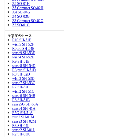
Z5 SO-01H
Z5 Compact SO-02H
A4 SO-04G
Z4 SO-03G
Z3 Compact SO-02G
Z3 SO-01G
AQUOSケース
R10 SH-51F
wish5 SH-52F
R9pro SH-54E
sense9 SH-53E
wish4 SH-52E
R9 SH-51E
sense8 SH-54D
R8 pro SH-51D
R8 SH-52D
wish3 SH-53D
sense7 SH-53C
R7 SH-52C
wish2 SH-51C
sense6 SH-54B
R6 SH-51B
sense5G SH-53A
sense4 SH-41A
R5G SH-51A
zero2 SH-01M
sense3 SH-02M
R3 SH-04L
sense2 SH-01L
R2 SH-03K