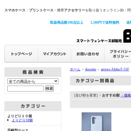
スマホケース
・
プリントケース
・携帯
アクセサリー
を取り扱うオンライン卸・問
取扱商品数100点以上
5,500円で送料無料
送
ホーム
docomo
arrows Alpha F-51F
＞
＞
[並び順を変更]
・おすすめ順
・価格
よりどり１０個
よりどり10個
手帳型ケース