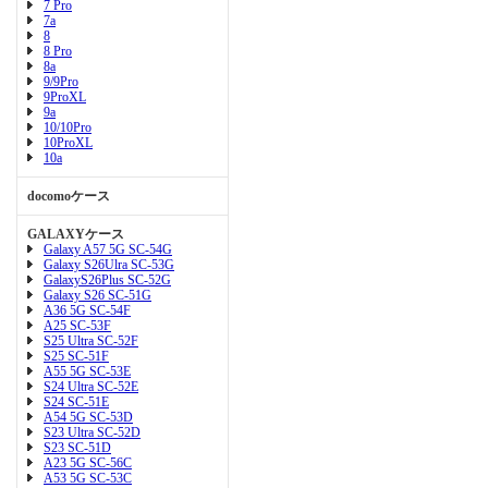
7 Pro
7a
8
8 Pro
8a
9/9Pro
9ProXL
9a
10/10Pro
10ProXL
10a
docomoケース
GALAXYケース
Galaxy A57 5G SC-54G
Galaxy S26Ulra SC-53G
GalaxyS26Plus SC-52G
Galaxy S26 SC-51G
A36 5G SC-54F
A25 SC-53F
S25 Ultra SC-52F
S25 SC-51F
A55 5G SC-53E
S24 Ultra SC-52E
S24 SC-51E
A54 5G SC-53D
S23 Ultra SC-52D
S23 SC-51D
A23 5G SC-56C
A53 5G SC-53C