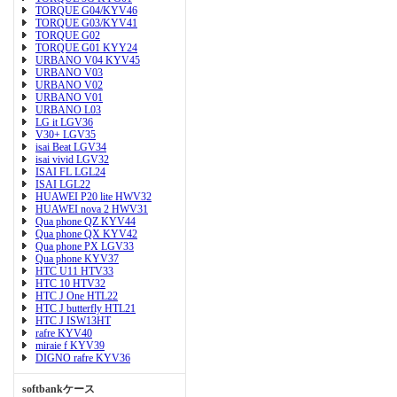
TORQUE G04/KYV46
TORQUE G03/KYV41
TORQUE G02
TORQUE G01 KYY24
URBANO V04 KYV45
URBANO V03
URBANO V02
URBANO V01
URBANO L03
LG it LGV36
V30+ LGV35
isai Beat LGV34
isai vivid LGV32
ISAI FL LGL24
ISAI LGL22
HUAWEI P20 lite HWV32
HUAWEI nova 2 HWV31
Qua phone QZ KYV44
Qua phone QX KYV42
Qua phone PX LGV33
Qua phone KYV37
HTC U11 HTV33
HTC 10 HTV32
HTC J One HTL22
HTC J butterfly HTL21
HTC J ISW13HT
rafre KYV40
miraie f KYV39
DIGNO rafre KYV36
softbankケース