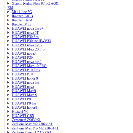
Xiaomi Redmi Note 9T 5G A001
XM
Mi 11 Lite 5G
Rakuten BIG s
Rakuten Hand
Rakuten Mini
HUAWEI nova lite 3+
HUAWEI nova 5T
HUAWEI P30 Pro
HUAWEI P30 lite HWV33
HUAWEI nova lite 3
HUAWEI Mate 20 Pro
HUAWEI nova3
HUAWEI P20
HUAWEI nova lite 2
HUAWEI Mate 10 PRO
HUAWEI P10 Plus
HUAWEI P10
HUAWEI honor 9
HUAWEI nova lite
HUAWEI nova
HUAWEI Mate9
HUAWEI Mate S
HUAWEI P9
HUAWEI P9 lite
HUAWEI honor8
Huawei Y6
HUAWEI GR5
Zenfone 6 ZS630KL
ZenFone Max M2 ZB633KL
ZenFone Max Pro M2 ZB631KL
ZenFone Live L1 ZA550KL