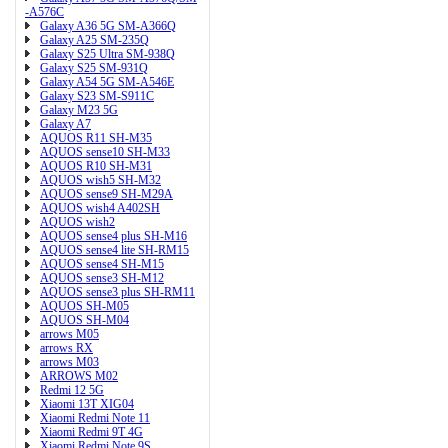
-A576C
Galaxy A36 5G SM-A366Q
Galaxy A25 SM-235Q
Galaxy S25 Ultra SM-938Q
Galaxy S25 SM-931Q
Galaxy A54 5G SM-A546E
Galaxy S23 SM-S911C
Galaxy M23 5G
Galaxy A7
AQUOS R11 SH-M35
AQUOS sense10 SH-M33
AQUOS R10 SH-M31
AQUOS wish5 SH-M32
AQUOS sense9 SH-M29A
AQUOS wish4 A402SH
AQUOS wish2
AQUOS sense4 plus SH-M16
AQUOS sense4 lite SH-RM15
AQUOS sense4 SH-M15
AQUOS sense3 SH-M12
AQUOS sense3 plus SH-RM11
AQUOS SH-M05
AQUOS SH-M04
arrows M05
arrows RX
arrows M03
ARROWS M02
Redmi 12 5G
Xiaomi 13T XIG04
Xiaomi Redmi Note 11
Xiaomi Redmi 9T 4G
Xiaomi Redmi Note 9S