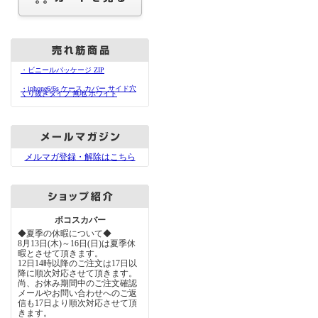
・ビニールパッケージ ZIP
・iphone6/6s ケース カバー サイド穴
くり抜きタイプ 無地 ホワイト
メルマガ登録・解除はこちら
ボコスカバー
◆夏季の休暇について◆
8月13日(木)～16日(日)は夏季休
暇とさせて頂きます。
12日14時以降のご注文は17日以
降に順次対応させて頂きます。
尚、お休み期間中のご注文確認
メールやお問い合わせへのご返
信も17日より順次対応させて頂
きます。