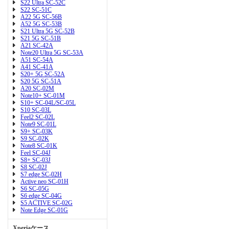
S22 Ultra SC-52C
S22 SC-51C
A22 5G SC-56B
A52 5G SC-53B
S21 Ultra 5G SC-52B
S21 5G SC-51B
A21 SC-42A
Note20 Ultra 5G SC-53A
A51 SC-54A
A41 SC-41A
S20+ 5G SC-52A
S20 5G SC-51A
A20 SC-02M
Note10+ SC-01M
S10+ SC-04L/SC-05L
S10 SC-03L
Feel2 SC-02L
Note9 SC-01L
S9+ SC-03K
S9 SC-02K
Note8 SC-01K
Feel SC-04J
S8+ SC-03J
S8 SC-02J
S7 edge SC-02H
Active neo SC-01H
S6 SC-05G
S6 edge SC-04G
S5 ACTIVE SC-02G
Note Edge SC-01G
Xperiaケース