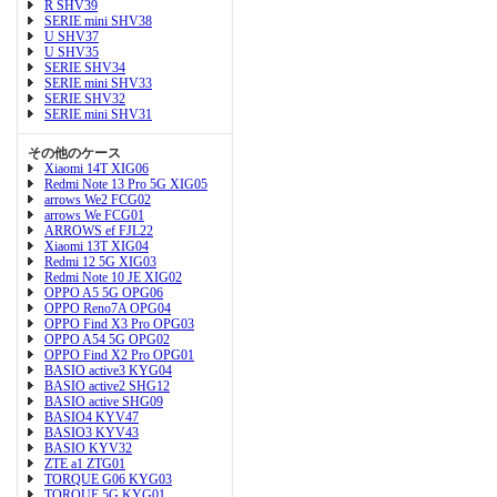
R SHV39
SERIE mini SHV38
U SHV37
U SHV35
SERIE SHV34
SERIE mini SHV33
SERIE SHV32
SERIE mini SHV31
その他のケース
Xiaomi 14T XIG06
Redmi Note 13 Pro 5G XIG05
arrows We2 FCG02
arrows We FCG01
ARROWS ef FJL22
Xiaomi 13T XIG04
Redmi 12 5G XIG03
Redmi Note 10 JE XIG02
OPPO A5 5G OPG06
OPPO Reno7A OPG04
OPPO Find X3 Pro OPG03
OPPO A54 5G OPG02
OPPO Find X2 Pro OPG01
BASIO active3 KYG04
BASIO active2 SHG12
BASIO active SHG09
BASIO4 KYV47
BASIO3 KYV43
BASIO KYV32
ZTE a1 ZTG01
TORQUE G06 KYG03
TORQUE 5G KYG01