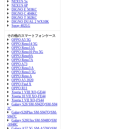
NEXUS 5x
NEXUS 6P
DIGNO E 503KC
DIGNO C 404KC
DIGNO T 302KC
DIGNO DUAL 2 WX10K
Spray 402LG
その他のスマートフォンケース
OPPO A5 5G
OPPO Reno14 5G
OPPO Reno13A
OPPO Reno10 Pro 5G
OPPO Reno9A
OPPO Reno7A
OPPO A73
OPPO Reno3 A
OPPO Reno3 5G
OPPO Reno A
OPPO A5 2020
OPPO Find X
OPPO R11
Xperia 1 VIII XQ-GE44
Xperia 10 VII XQ-FE44
Xperia 1 VII XQ-FS44
Galaxy S26 SM-S942Q/SM-S94
2C
GalaxyS26Plus SM-S947Q/SM-
S947C
Galaxy S26Ulra SM-S948Q/SM
-S948C
Galaxy A57 5G SM-A576Q/SM