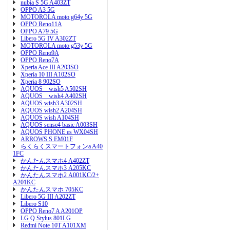
nubia S 5G A403ZT
OPPO A3 5G
MOTOROLA moto g64y 5G
OPPO Reno11A
OPPO A79 5G
Libero 5G IV A302ZT
MOTOROLA moto g53y 5G
OPPO Reno9A
OPPO Reno7A
Xperia Ace III A203SO
Xperia 10 III A102SO
Xperia 8 902SO
AQUOS wish5 A502SH
AQUOS wish4 A402SH
AQUOS wish3 A302SH
AQUOS wish2 A204SH
AQUOS wish A104SH
AQUOS sense4 basic A003SH
AQUOS PHONE es WX04SH
ARROWS S EM01F
らくらくスマートフォンa A40
1FC
かんたんスマホ4 A402ZT
かんたんスマホ3 A205KC
かんたんスマホ2 A001KC/2+
A201KC
かんたんスマホ 705KC
Libero 5G III A202ZT
Libero S10
OPPO Reno7 A A201OP
LG Q Stylus 801LG
Redmi Note 10T A101XM