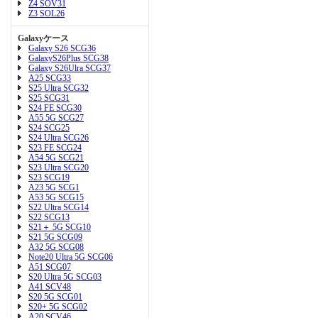
Z4 SOV31
Z3 SOL26
Galaxyケース
Galaxy S26 SCG36
GalaxyS26Plus SCG38
Galaxy S26Ulra SCG37
A25 SCG33
S25 Ultra SCG32
S25 SCG31
S24 FE SCG30
A55 5G SCG27
S24 SCG25
S24 Ultra SCG26
S23 FE SCG24
A54 5G SCG21
S23 Ultra SCG20
S23 SCG19
A23 5G SCG1
A53 5G SCG15
S22 Ultra SCG14
S22 SCG13
S21＋ 5G SCG10
S21 5G SCG09
A32 5G SCG08
Note20 Ultra 5G SCG06
A51 SCG07
S20 Ultra 5G SCG03
A41 SCV48
S20 5G SCG01
S20+ 5G SCG02
A20 SCV46