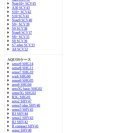
Note10+ SCV45
A30 SCV43
S10+ SCV42
S10 SCV41
Note9 SCV40
S9+ SCV39
S9 SCV38
Note8 SCV37
S8+ SCV35
S8 SCV36
S7 edge SCV33
A8 SCV32
AQUOSケース
sense9 SHG14
sense8 SHG11
sense7 SHG10
wish SHG06
sense6 SHG05
zero6 SHG04
zero5G basic SHG02
sense5G SHG03
R5G SHG01
zero2 SHV47
sense3 plus SHV46
sense3 SHV45
R3 SHV44
sense2 SHV43
R2 SHV42
R compact SHV41
sense SHV40