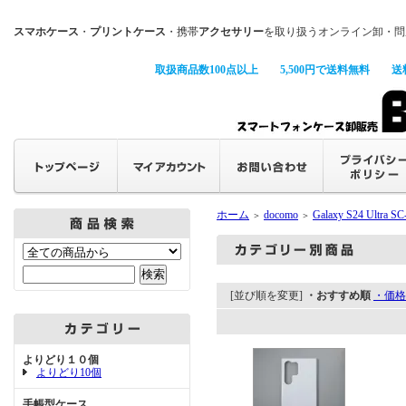
スマホケース
・
プリントケース
・携帯
アクセサリー
を取り扱うオンライン卸・問
取扱商品数100点以上
5,500円で送料無料
送
ホーム
docomo
Galaxy S24 Ultra SC
＞
＞
[並び順を変更]
・おすすめ順
・価格
よりどり１０個
よりどり10個
手帳型ケース