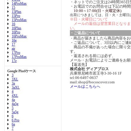
・ネットでのご注文は24時間365
14ProMax
・お電話でのお問合せは下記の時間
15
10:00～17:00(日・火曜定休)
15Plus
出荷につきましては、日・火・土曜日
15Pro
※日・火曜日について
15ProMax
メールの返信は翌営業日となりま
16
い。
16Plus
16Pro
・ご返品について
16ProMax
商品が届きましたら商品内容をお
・
16e
・ご返品について、3日以内にご連
17
商品の不備があった場合に限り交
air
す。
17Pro
・返送される前には必ず、
17ProMax
メール・お電話によりご連絡をお願
17e
【返送先】
株式会社 ディアブロス
Google Pixelケース
兵庫県尼崎市若王寺3-30-16 1F
3
tel:06-6497-0637
3XL
mail:shop@bocoscover.com
3a
メールはこちらへ
3aXL
4
4XL
4a
4a5g
5
5a5g
6
6 Pro
6a
7