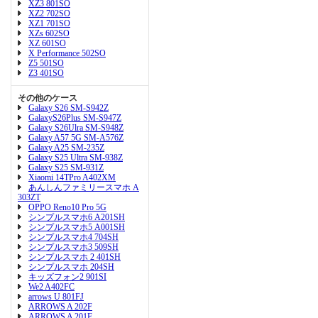
XZ3 801SO
XZ2 702SO
XZ1 701SO
XZs 602SO
XZ 601SO
X Performance 502SO
Z5 501SO
Z3 401SO
その他のケース
Galaxy S26 SM-S942Z
GalaxyS26Plus SM-S947Z
Galaxy S26Ulra SM-S948Z
Galaxy A57 5G SM-A576Z
Galaxy A25 SM-235Z
Galaxy S25 Ultra SM-938Z
Galaxy S25 SM-931Z
Xiaomi 14TPro A402XM
あんしんファミリースマホ A
303ZT
OPPO Reno10 Pro 5G
シンプルスマホ6 A201SH
シンプルスマホ5 A001SH
シンプルスマホ4 704SH
シンプルスマホ3 509SH
シンプルスマホ 2 401SH
シンプルスマホ 204SH
キッズフォン2 901SI
We2 A402FC
arrows U 801FJ
ARROWS A 202F
ARROWS A 201F