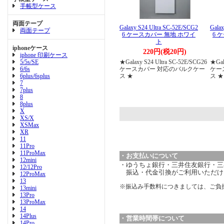
手帳型ケース
両面テープ
Galaxy S24 Ultra SC-52E/SCG2
Gala
両面テープ
6 ケースカバー 無地 ホワイ
6 
ト
iphoneケース
220円(税20円)
iphone 印刷ケース
5/5s/SE
★Galaxy S24 Ultra SC-52E/SCG26
★Gal
6/6s
ケースカバー 対応のバルクケー
ケー
6plus/6splus
ス ★
ス ★
7
7plus
8
8plus
X
XS/X
XSMax
XR
11
11Pro
11ProMax
・お支払いについて
12mini
・ゆうちょ銀行・三井住友銀行・三菱
12/12Pro
振込・代金引換がご利用いただけ
12ProMax
13
※振込み手数料につきましては、ご負
13mini
13Pro
13ProMax
14
14Plus
・営業時間帯について
14Pro