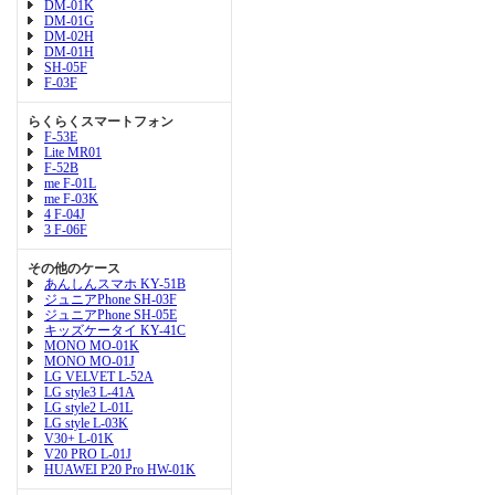
DM-01K
DM-01G
DM-02H
DM-01H
SH-05F
F-03F
らくらくスマートフォン
F-53E
Lite MR01
F-52B
me F-01L
me F-03K
4 F-04J
3 F-06F
その他のケース
あんしんスマホ KY-51B
ジュニアPhone SH-03F
ジュニアPhone SH-05E
キッズケータイ KY-41C
MONO MO-01K
MONO MO-01J
LG VELVET L-52A
LG style3 L-41A
LG style2 L-01L
LG style L-03K
V30+ L-01K
V20 PRO L-01J
HUAWEI P20 Pro HW-01K