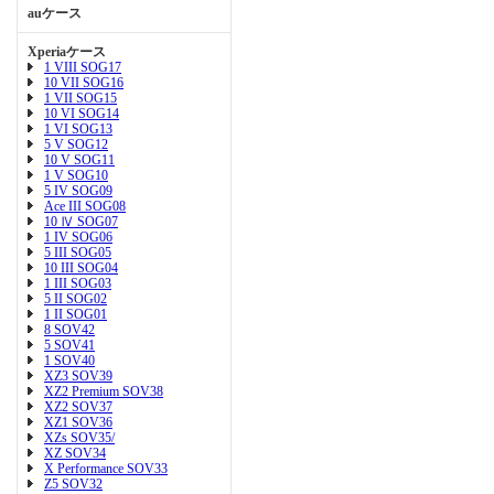
auケース
Xperiaケース
1 VIII SOG17
10 VII SOG16
1 VII SOG15
10 VI SOG14
1 VI SOG13
5 V SOG12
10 V SOG11
1 V SOG10
5 IV SOG09
Ace III SOG08
10 Ⅳ SOG07
1 IV SOG06
5 III SOG05
10 III SOG04
1 III SOG03
5 II SOG02
1 II SOG01
8 SOV42
5 SOV41
1 SOV40
XZ3 SOV39
XZ2 Premium SOV38
XZ2 SOV37
XZ1 SOV36
XZs SOV35/
XZ SOV34
X Performance SOV33
Z5 SOV32