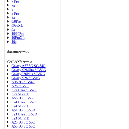
7 Pro
7a
8
8 Pro
8a
9/9Pro
9ProXL
9a
10/10Pro
10ProXL
10a
docomoケース
GALAXYケース
Galaxy A57 5G SC-54G
Galaxy S26Ulra SC-53G
GalaxyS26Plus SC-52G
Galaxy S26 SC-51G
A36 5G SC-54F
A25 SC-53F
S25 Ultra SC-52F
S25 SC-51F
A55 5G SC-53E
S24 Ultra SC-52E
S24 SC-51E
A54 5G SC-53D
S23 Ultra SC-52D
S23 SC-51D
A23 5G SC-56C
A53 5G SC-53C