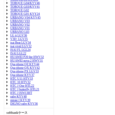
TORQUE G04/KYV46
TORQUE G03/KYV41
TORQUE G02
TORQUE G01 KYY24
URBANO V04 KYV45
URBANO V03
URBANO V02
URBANO V01
URBANO L03
LG it LGV36
V30+ LGV35
isai Beat LGV34
isai vivid LGV32
ISAI FL LGL24
ISAI LGL22
HUAWEI P20 lite HWV32
HUAWEI nova 2 HWV31
Qua phone QZ KYV44
Qua phone QX KYV42
Qua phone PX LGV33
Qua phone KYV37
HTC U11 HTV33
HTC 10 HTV32
HTC J One HTL22
HTC J butterfly HTL21
HTC J ISW13HT
rafre KYV40
miraie f KYV39
DIGNO rafre KYV36
softbankケース