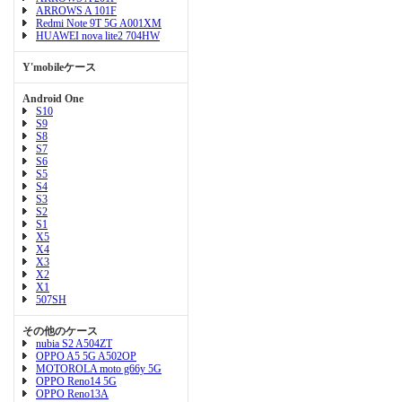
ARROWS A 101F
Redmi Note 9T 5G A001XM
HUAWEI nova lite2 704HW
Y'mobileケース
Android One
S10
S9
S8
S7
S6
S5
S4
S3
S2
S1
X5
X4
X3
X2
X1
507SH
その他のケース
nubia S2 A504ZT
OPPO A5 5G A502OP
MOTOROLA moto g66y 5G
OPPO Reno14 5G
OPPO Reno13A