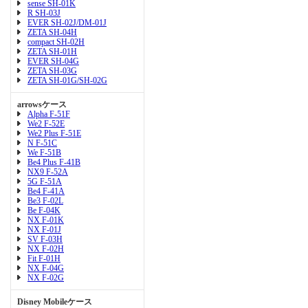
sense SH-01K
R SH-03J
EVER SH-02J/DM-01J
ZETA SH-04H
compact SH-02H
ZETA SH-01H
EVER SH-04G
ZETA SH-03G
ZETA SH-01G/SH-02G
arrowsケース
Alpha F-51F
We2 F-52E
We2 Plus F-51E
N F-51C
We F-51B
Be4 Plus F-41B
NX9 F-52A
5G F-51A
Be4 F-41A
Be3 F-02L
Be F-04K
NX F-01K
NX F-01J
SV F-03H
NX F-02H
Fit F-01H
NX F-04G
NX F-02G
Disney Mobileケース