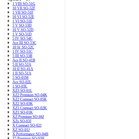
1 VIII SO-51G
10 VII SO-52F
1 VII SO-51F
10 VI SO-52E
1 VI SO-51E
5 V SO-53D
10 V SO-52D
1 V SO-51D
5 IV SO-54C
Ace III SO-53C
10 Ⅳ SO-52C
1 IV SO-51C
5 III SO-53B
Ace II SO-41B
5 II SO-52A
10 II SO-41A
1 II SO-51A
5 SO-01M
Ace SO-02L
1 SO-03L
XZ3 SO-01L
XZ2 Premium SO-04K
XZ2 Compact SO-05K
XZ2 SO-03K
XZ1 Compact SO-02K
XZ1 SO-01K
XZ Premium SO-04J
XZs SO-03J
X Compact SO-02J
XZ SO-01J
X Performance SO-04H
Z5 Premium SO-03H