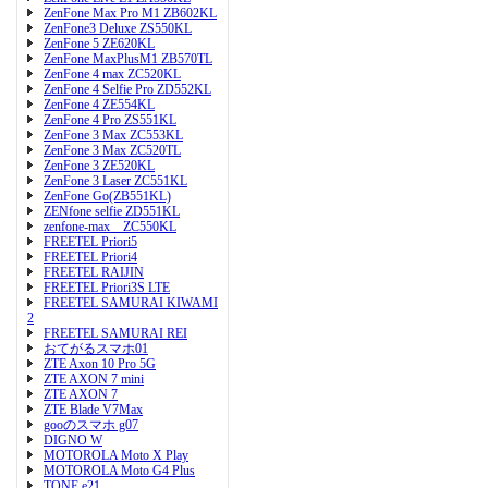
ZenFone Max Pro M1 ZB602KL
ZenFone3 Deluxe ZS550KL
ZenFone 5 ZE620KL
ZenFone MaxPlusM1 ZB570TL
ZenFone 4 max ZC520KL
ZenFone 4 Selfie Pro ZD552KL
ZenFone 4 ZE554KL
ZenFone 4 Pro ZS551KL
ZenFone 3 Max ZC553KL
ZenFone 3 Max ZC520TL
ZenFone 3 ZE520KL
ZenFone 3 Laser ZC551KL
ZenFone Go(ZB551KL)
ZENfone selfie ZD551KL
zenfone-max ZC550KL
FREETEL Priori5
FREETEL Priori4
FREETEL RAIJIN
FREETEL Priori3S LTE
FREETEL SAMURAI KIWAMI
2
FREETEL SAMURAI REI
おてがるスマホ01
ZTE Axon 10 Pro 5G
ZTE AXON 7 mini
ZTE AXON 7
ZTE Blade V7Max
gooのスマホ g07
DIGNO W
MOTOROLA Moto X Play
MOTOROLA Moto G4 Plus
TONE e21