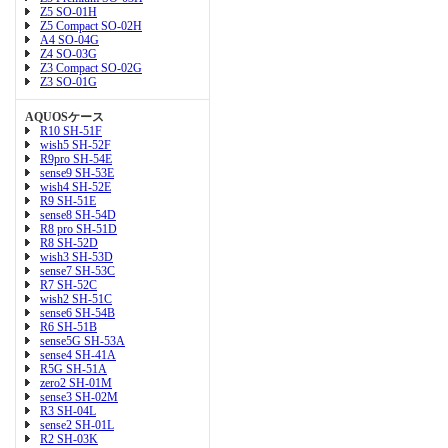
Z5 SO-01H
Z5 Compact SO-02H
A4 SO-04G
Z4 SO-03G
Z3 Compact SO-02G
Z3 SO-01G
AQUOSケース
R10 SH-51F
wish5 SH-52F
R9pro SH-54E
sense9 SH-53E
wish4 SH-52E
R9 SH-51E
sense8 SH-54D
R8 pro SH-51D
R8 SH-52D
wish3 SH-53D
sense7 SH-53C
R7 SH-52C
wish2 SH-51C
sense6 SH-54B
R6 SH-51B
sense5G SH-53A
sense4 SH-41A
R5G SH-51A
zero2 SH-01M
sense3 SH-02M
R3 SH-04L
sense2 SH-01L
R2 SH-03K