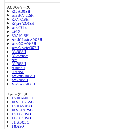
AQUOSケース
R10 A501SH
sense9 A405SH
R9 A401SH
R8 pro A301SH
sense7Plus
wish2
R6 A101SH
zero5G basic A002SH
sense5G A004SH
sense3 basic 907SH
R3 808SH
R2 compact
zero
R2 706SH
ea 606SH
R 605SH
Xx3 mini 603SH
Xx3 506SH
Xx2 mini 503SH
Xperiaケース
1 VIII A601SO
10 VII A502SO
1 VII A501SO
10 VI A402SO
1 VI A401SO
1 IV A201SO
5 II A002SO
1 802SO