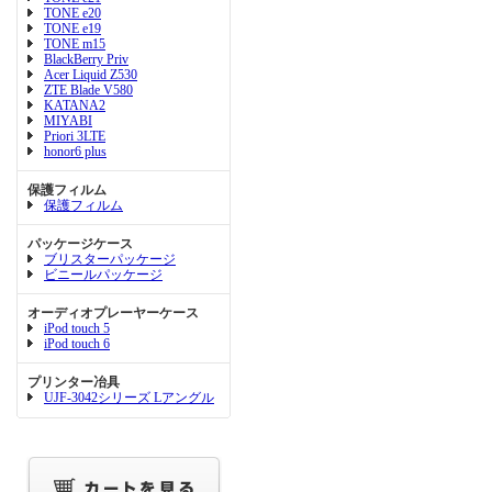
TONE e20
TONE e19
TONE m15
BlackBerry Priv
Acer Liquid Z530
ZTE Blade V580
KATANA2
MIYABI
Priori 3LTE
honor6 plus
保護フィルム
保護フィルム
パッケージケース
ブリスターパッケージ
ビニールパッケージ
オーディオプレーヤーケース
iPod touch 5
iPod touch 6
プリンター冶具
UJF-3042シリーズ Lアングル