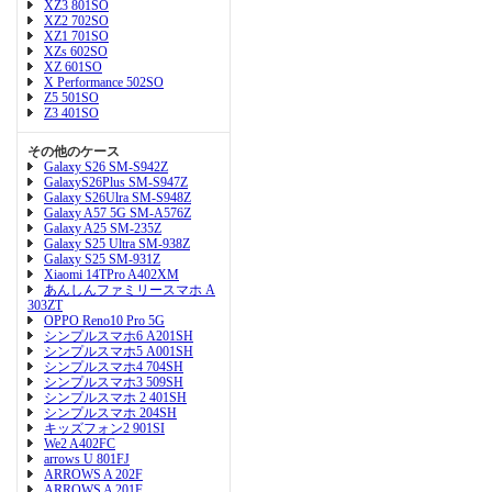
XZ3 801SO
XZ2 702SO
XZ1 701SO
XZs 602SO
XZ 601SO
X Performance 502SO
Z5 501SO
Z3 401SO
その他のケース
Galaxy S26 SM-S942Z
GalaxyS26Plus SM-S947Z
Galaxy S26Ulra SM-S948Z
Galaxy A57 5G SM-A576Z
Galaxy A25 SM-235Z
Galaxy S25 Ultra SM-938Z
Galaxy S25 SM-931Z
Xiaomi 14TPro A402XM
あんしんファミリースマホ A
303ZT
OPPO Reno10 Pro 5G
シンプルスマホ6 A201SH
シンプルスマホ5 A001SH
シンプルスマホ4 704SH
シンプルスマホ3 509SH
シンプルスマホ 2 401SH
シンプルスマホ 204SH
キッズフォン2 901SI
We2 A402FC
arrows U 801FJ
ARROWS A 202F
ARROWS A 201F