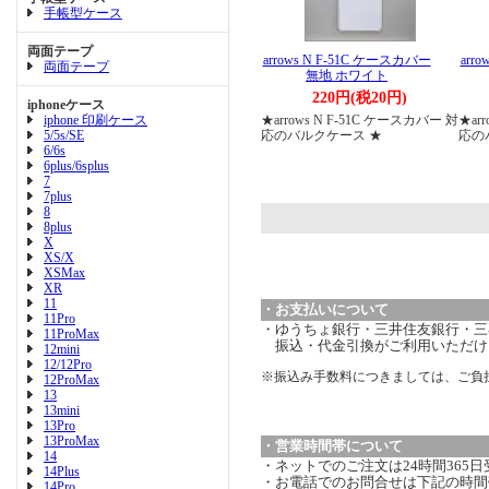
手帳型ケース
両面テープ
arrows N F-51C ケースカバー
arr
両面テープ
無地 ホワイト
220円(税20円)
iphoneケース
iphone 印刷ケース
★arrows N F-51C ケースカバー 対
★ar
5/5s/SE
応のバルクケース ★
応の
6/6s
6plus/6splus
7
7plus
8
8plus
X
XS/X
XSMax
XR
11
・お支払いについて
11Pro
・ゆうちょ銀行・三井住友銀行・三菱
11ProMax
振込・代金引換がご利用いただけ
12mini
12/12Pro
※振込み手数料につきましては、ご負
12ProMax
13
13mini
13Pro
13ProMax
・営業時間帯について
14
・ネットでのご注文は24時間365
14Plus
・お電話でのお問合せは下記の時間
14Pro