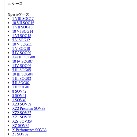
auケース
Xperiaケース
1 VIII SOG17
10 VII SOG16
1 VII SOG15
10 VI SOG14
1 VI SOG13
5 V SOG12
10 V SOG11
1 V SOG10
5 IV SOG09
Ace III SOG08
10 Ⅳ SOG07
1 IV SOG06
5 III SOG05
10 III SOG04
1 III SOG03
5 II SOG02
1 II SOG01
8 SOV42
5 SOV41
1 SOV40
XZ3 SOV39
XZ2 Premium SOV38
XZ2 SOV37
XZ1 SOV36
XZs SOV35/
XZ SOV34
X Performance SOV33
Z5 SOV32