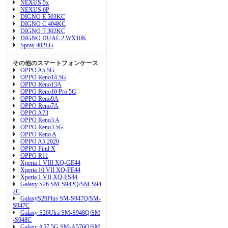
NEXUS 5x
NEXUS 6P
DIGNO E 503KC
DIGNO C 404KC
DIGNO T 302KC
DIGNO DUAL 2 WX10K
Spray 402LG
その他のスマートフォンケース
OPPO A5 5G
OPPO Reno14 5G
OPPO Reno13A
OPPO Reno10 Pro 5G
OPPO Reno9A
OPPO Reno7A
OPPO A73
OPPO Reno3 A
OPPO Reno3 5G
OPPO Reno A
OPPO A5 2020
OPPO Find X
OPPO R11
Xperia 1 VIII XQ-GE44
Xperia 10 VII XQ-FE44
Xperia 1 VII XQ-FS44
Galaxy S26 SM-S942Q/SM-S94
2C
GalaxyS26Plus SM-S947Q/SM-
S947C
Galaxy S26Ulra SM-S948Q/SM
-S948C
Galaxy A57 5G SM-A576Q/SM