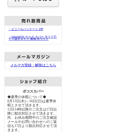
・ビニールパッケージ ZIP
・iphone6/6s ケース カバー サイド穴
くり抜きタイプ 無地 ホワイト
メルマガ登録・解除はこちら
ボコスカバー
◆夏季の休暇について◆
8月13日(木)～16日(日)は夏季休
暇とさせて頂きます。
12日14時以降のご注文は17日以
降に順次対応させて頂きます。
尚、お休み期間中のご注文確認
メールやお問い合わせへのご返
信も17日より順次対応させて頂
きます。