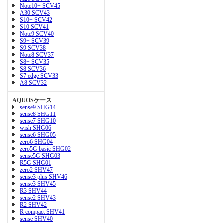
Note10+ SCV45
A30 SCV43
S10+ SCV42
S10 SCV41
Note9 SCV40
S9+ SCV39
S9 SCV38
Note8 SCV37
S8+ SCV35
S8 SCV36
S7 edge SCV33
A8 SCV32
AQUOSケース
sense9 SHG14
sense8 SHG11
sense7 SHG10
wish SHG06
sense6 SHG05
zero6 SHG04
zero5G basic SHG02
sense5G SHG03
R5G SHG01
zero2 SHV47
sense3 plus SHV46
sense3 SHV45
R3 SHV44
sense2 SHV43
R2 SHV42
R compact SHV41
sense SHV40