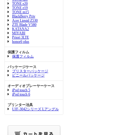
TONE e20
TONE e19
TONE m15
BlackBerry Priv
Acer Liquid Z530
ZTE Blade V580
KATANA2
MIYABI
Priori 3LTE
honor6 plus
保護フィルム
保護フィルム
パッケージケース
ブリスターパッケージ
ビニールパッケージ
オーディオプレーヤーケース
iPod touch 5
iPod touch 6
プリンター冶具
UJF-3042シリーズ Lアングル