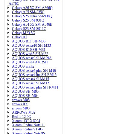
-A576C
Galaxy A36 5G SM-A366Q
Galaxy A25 SM-235Q
Galaxy S25 Ultra SM-938Q
Galaxy S25 SM-931Q
Galaxy A54 5G SM-A546E
Galaxy S23 SM-S911C
Galaxy M23 5G
Galaxy A7
AQUOS R11 SH-M35
AQUOS sense10 SH-M33
AQUOS R10 SH-M31
AQUOS wish5 SH-M32
AQUOS sense9 SH-M29A
AQUOS wish4 A402SH
AQUOS wish2
AQUOS sense4 plus SH-M16
AQUOS sense4 lite SH-RM15
AQUOS sense4 SH-M15
AQUOS sense3 SH-M12
AQUOS sense3 plus SH-RM11
AQUOS SH-M05
AQUOS SH-M04
arrows M05
arrows RX
arrows M03
ARROWS M02
Redmi 12 5G
Xiaomi 13T XIG04
Xiaomi Redmi Note 11
Xiaomi Redmi 9T 4G
Xiaomi Redmi Note 9S