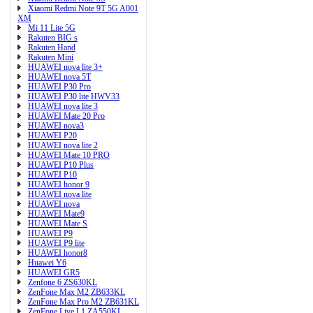
Xiaomi Redmi Note 9T 5G A001
XM
Mi 11 Lite 5G
Rakuten BIG s
Rakuten Hand
Rakuten Mini
HUAWEI nova lite 3+
HUAWEI nova 5T
HUAWEI P30 Pro
HUAWEI P30 lite HWV33
HUAWEI nova lite 3
HUAWEI Mate 20 Pro
HUAWEI nova3
HUAWEI P20
HUAWEI nova lite 2
HUAWEI Mate 10 PRO
HUAWEI P10 Plus
HUAWEI P10
HUAWEI honor 9
HUAWEI nova lite
HUAWEI nova
HUAWEI Mate9
HUAWEI Mate S
HUAWEI P9
HUAWEI P9 lite
HUAWEI honor8
Huawei Y6
HUAWEI GR5
Zenfone 6 ZS630KL
ZenFone Max M2 ZB633KL
ZenFone Max Pro M2 ZB631KL
ZenFone Live L1 ZA550KL