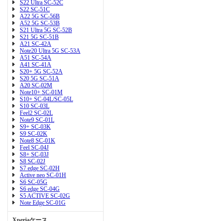
S22 Ultra SC-52C
S22 SC-51C
A22 5G SC-56B
A52 5G SC-53B
S21 Ultra 5G SC-52B
S21 5G SC-51B
A21 SC-42A
Note20 Ultra 5G SC-53A
A51 SC-54A
A41 SC-41A
S20+ 5G SC-52A
S20 5G SC-51A
A20 SC-02M
Note10+ SC-01M
S10+ SC-04L/SC-05L
S10 SC-03L
Feel2 SC-02L
Note9 SC-01L
S9+ SC-03K
S9 SC-02K
Note8 SC-01K
Feel SC-04J
S8+ SC-03J
S8 SC-02J
S7 edge SC-02H
Active neo SC-01H
S6 SC-05G
S6 edge SC-04G
S5 ACTIVE SC-02G
Note Edge SC-01G
Xperiaケース