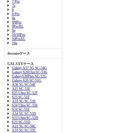
7 Pro
7a
8
8 Pro
8a
9/9Pro
9ProXL
9a
10/10Pro
10ProXL
10a
docomoケース
GALAXYケース
Galaxy A57 5G SC-54G
Galaxy S26Ulra SC-53G
GalaxyS26Plus SC-52G
Galaxy S26 SC-51G
A36 5G SC-54F
A25 SC-53F
S25 Ultra SC-52F
S25 SC-51F
A55 5G SC-53E
S24 Ultra SC-52E
S24 SC-51E
A54 5G SC-53D
S23 Ultra SC-52D
S23 SC-51D
A23 5G SC-56C
A53 5G SC-53C