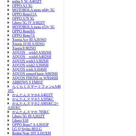
nubia S 5G A403ZT
OPPO A3 5G
MOTOROLA moto g64y 5G
OPPO Reno11A
OPPO A79 5G
Libero 5G IV A302ZT
MOTOROLA moto g53y 5G
OPPO Reno9A
OPPO Reno7A
Xperia Ace III A203SO
Xperia 10 III A102SO
Xperia 8 902SO
AQUOS wish5 A502SH
AQUOS wish4 A402SH
AQUOS wish3 A302SH
AQUOS wish2 A204SH
AQUOS wish A104SH
AQUOS sense4 basic A003SH
AQUOS PHONE es WX04SH
ARROWS S EM01F
らくらくスマートフォンa A40
1FC
かんたんスマホ4 A402ZT
かんたんスマホ3 A205KC
かんたんスマホ2 A001KC/2+
A201KC
かんたんスマホ 705KC
Libero 5G III A202ZT
Libero S10
OPPO Reno7 A A201OP
LG Q Stylus 801LG
Redmi Note 10T A101XM