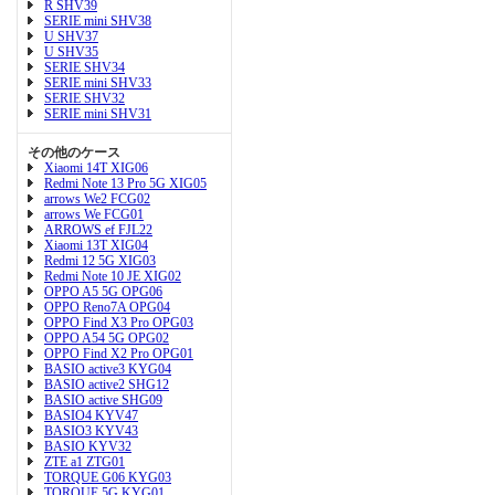
R SHV39
SERIE mini SHV38
U SHV37
U SHV35
SERIE SHV34
SERIE mini SHV33
SERIE SHV32
SERIE mini SHV31
その他のケース
Xiaomi 14T XIG06
Redmi Note 13 Pro 5G XIG05
arrows We2 FCG02
arrows We FCG01
ARROWS ef FJL22
Xiaomi 13T XIG04
Redmi 12 5G XIG03
Redmi Note 10 JE XIG02
OPPO A5 5G OPG06
OPPO Reno7A OPG04
OPPO Find X3 Pro OPG03
OPPO A54 5G OPG02
OPPO Find X2 Pro OPG01
BASIO active3 KYG04
BASIO active2 SHG12
BASIO active SHG09
BASIO4 KYV47
BASIO3 KYV43
BASIO KYV32
ZTE a1 ZTG01
TORQUE G06 KYG03
TORQUE 5G KYG01