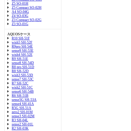
Z5 SO-01H
Z5 Compact SO-02H
A4 SO-04G
Z4 SO-03G
Z3 Compact SO-02G
Z3 SO-01G
AQUOSケース
R10 SH-51F
wish5 SH-52F
R9pro SH-54E
sense9 SH-53E
wish4 SH-52E
R9 SH-51E
sense8 SH-54D
R8 pro SH-51D
R8 SH-52D
wish3 SH-53D
sense7 SH-53C
R7 SH-52C
wish2 SH-51C
sense6 SH-54B
R6 SH-51B
sense5G SH-53A
sense4 SH-41A
R5G SH-51A
zero2 SH-01M
sense3 SH-02M
R3 SH-04L
sense2 SH-01L
R2 SH-03K