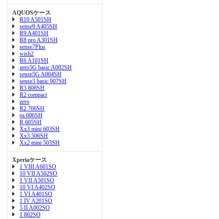
AQUOSケース
R10 A501SH
sense9 A405SH
R9 A401SH
R8 pro A301SH
sense7Plus
wish2
R6 A101SH
zero5G basic A002SH
sense5G A004SH
sense3 basic 907SH
R3 808SH
R2 compact
zero
R2 706SH
ea 606SH
R 605SH
Xx3 mini 603SH
Xx3 506SH
Xx2 mini 503SH
Xperiaケース
1 VIII A601SO
10 VII A502SO
1 VII A501SO
10 VI A402SO
1 VI A401SO
1 IV A201SO
5 II A002SO
1 802SO