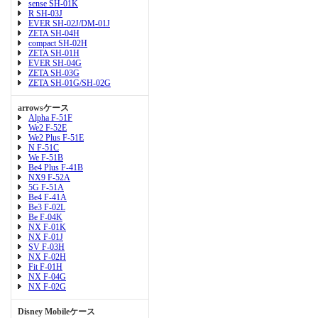
sense SH-01K
R SH-03J
EVER SH-02J/DM-01J
ZETA SH-04H
compact SH-02H
ZETA SH-01H
EVER SH-04G
ZETA SH-03G
ZETA SH-01G/SH-02G
arrowsケース
Alpha F-51F
We2 F-52E
We2 Plus F-51E
N F-51C
We F-51B
Be4 Plus F-41B
NX9 F-52A
5G F-51A
Be4 F-41A
Be3 F-02L
Be F-04K
NX F-01K
NX F-01J
SV F-03H
NX F-02H
Fit F-01H
NX F-04G
NX F-02G
Disney Mobileケース