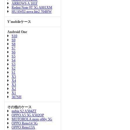
ARROWS A 101F
Redmi Note 9T 5G A001XM
HUAWEI nova lite2 704HW
Y'mobileケース
Android One
S10
S9
S8
S7
S6
S5
S4
S3
S2
S1
X5
X4
X3
X2
X1
507SH
その他のケース
nubia S2 A504ZT
OPPO A5 5G A502OP
MOTOROLA moto g66y 5G
OPPO Reno14 5G
OPPO Reno13A