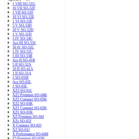
1 VIII SO-51G
10 VII SO-52F
1 VII SO-51F
10 VI SO-52E
1 VI SO-51E
5 V SO-53D
10 V SO-52D
1 V SO-51D
5 IV SO-54C
Ace III SO-53C
10 Ⅳ SO-52C
1 IV SO-51C
5 III SO-53B
Ace II SO-41B
5 II SO-52A
10 II SO-41A
1 II SO-51A
5 SO-01M
Ace SO-02L
1 SO-03L
XZ3 SO-01L
XZ2 Premium SO-04K
XZ2 Compact SO-05K
XZ2 SO-03K
XZ1 Compact SO-02K
XZ1 SO-01K
XZ Premium SO-04J
XZs SO-03J
X Compact SO-02J
XZ SO-01J
X Performance SO-04H
Z5 Premium SO-03H