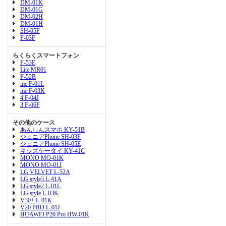
DM-01K
DM-01G
DM-02H
DM-01H
SH-05F
F-03F
らくらくスマートフォン
F-53E
Lite MR01
F-52B
me F-01L
me F-03K
4 F-04J
3 F-06F
その他のケース
あんしんスマホ KY-51B
ジュニアPhone SH-03F
ジュニアPhone SH-05E
キッズケータイ KY-41C
MONO MO-01K
MONO MO-01J
LG VELVET L-52A
LG style3 L-41A
LG style2 L-01L
LG style L-03K
V30+ L-01K
V20 PRO L-01J
HUAWEI P20 Pro HW-01K