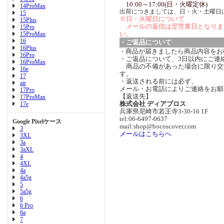
10:00～17:00(日・火曜定休)
14ProMax
出荷につきましては、日・火・土曜日
15
※日・火曜日について
15Plus
メールの返信は翌営業日となりま
15Pro
い。
15ProMax
16
・ご返品について
16Plus
商品が届きましたら商品内容をお
・
16Pro
・ご返品について、3日以内にご連
16ProMax
商品の不備があった場合に限り交
16e
す。
17
・返送される前には必ず、
air
メール・お電話によりご連絡をお願
17Pro
【返送先】
17ProMax
株式会社 ディアブロス
17e
兵庫県尼崎市若王寺3-30-16 1F
tel:06-6497-0637
Google Pixelケース
mail:shop@bocoscover.com
3
メールはこちらへ
3XL
3a
3aXL
4
4XL
4a
4a5g
5
5a5g
6
6 Pro
6a
7