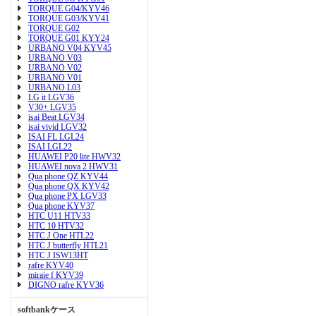
TORQUE G04/KYV46
TORQUE G03/KYV41
TORQUE G02
TORQUE G01 KYY24
URBANO V04 KYV45
URBANO V03
URBANO V02
URBANO V01
URBANO L03
LG it LGV36
V30+ LGV35
isai Beat LGV34
isai vivid LGV32
ISAI FL LGL24
ISAI LGL22
HUAWEI P20 lite HWV32
HUAWEI nova 2 HWV31
Qua phone QZ KYV44
Qua phone QX KYV42
Qua phone PX LGV33
Qua phone KYV37
HTC U11 HTV33
HTC 10 HTV32
HTC J One HTL22
HTC J butterfly HTL21
HTC J ISW13HT
rafre KYV40
miraie f KYV39
DIGNO rafre KYV36
softbankケース