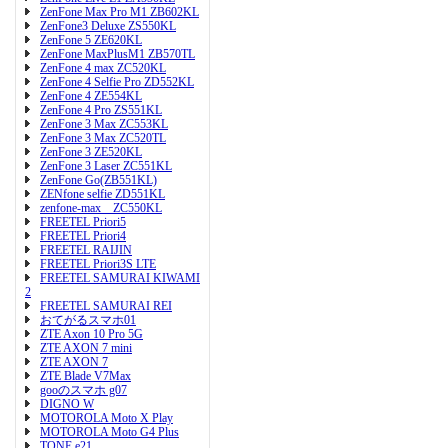
ZenFone Max Pro M1 ZB602KL
ZenFone3 Deluxe ZS550KL
ZenFone 5 ZE620KL
ZenFone MaxPlusM1 ZB570TL
ZenFone 4 max ZC520KL
ZenFone 4 Selfie Pro ZD552KL
ZenFone 4 ZE554KL
ZenFone 4 Pro ZS551KL
ZenFone 3 Max ZC553KL
ZenFone 3 Max ZC520TL
ZenFone 3 ZE520KL
ZenFone 3 Laser ZC551KL
ZenFone Go(ZB551KL)
ZENfone selfie ZD551KL
zenfone-max ZC550KL
FREETEL Priori5
FREETEL Priori4
FREETEL RAIJIN
FREETEL Priori3S LTE
FREETEL SAMURAI KIWAMI
2
FREETEL SAMURAI REI
おてがるスマホ01
ZTE Axon 10 Pro 5G
ZTE AXON 7 mini
ZTE AXON 7
ZTE Blade V7Max
gooのスマホ g07
DIGNO W
MOTOROLA Moto X Play
MOTOROLA Moto G4 Plus
TONE e21