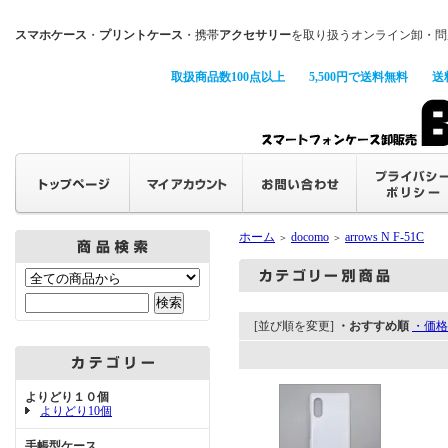
スマホケース
・
プリントケース
・携帯
アクセサリー
を取り扱うオンライン卸・問
取扱商品数100点以上
5,500円で送料無料
送
ホーム
docomo
arrows N F-51C
＞
＞
[並び順を変更]
・おすすめ順
・価格
よりどり１０個
よりどり10個
手帳型ケース