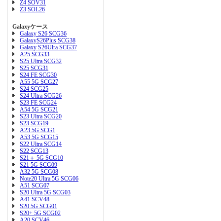
Z4 SOV31
Z3 SOL26
Galaxyケース
Galaxy S26 SCG36
GalaxyS26Plus SCG38
Galaxy S26Ulra SCG37
A25 SCG33
S25 Ultra SCG32
S25 SCG31
S24 FE SCG30
A55 5G SCG27
S24 SCG25
S24 Ultra SCG26
S23 FE SCG24
A54 5G SCG21
S23 Ultra SCG20
S23 SCG19
A23 5G SCG1
A53 5G SCG15
S22 Ultra SCG14
S22 SCG13
S21＋ 5G SCG10
S21 5G SCG09
A32 5G SCG08
Note20 Ultra 5G SCG06
A51 SCG07
S20 Ultra 5G SCG03
A41 SCV48
S20 5G SCG01
S20+ 5G SCG02
A20 SCV46