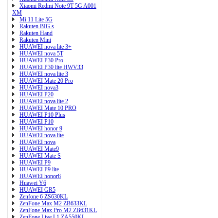
Xiaomi Redmi Note 9T 5G A001
XM
Mi 11 Lite 5G
Rakuten BIG s
Rakuten Hand
Rakuten Mini
HUAWEI nova lite 3+
HUAWEI nova 5T
HUAWEI P30 Pro
HUAWEI P30 lite HWV33
HUAWEI nova lite 3
HUAWEI Mate 20 Pro
HUAWEI nova3
HUAWEI P20
HUAWEI nova lite 2
HUAWEI Mate 10 PRO
HUAWEI P10 Plus
HUAWEI P10
HUAWEI honor 9
HUAWEI nova lite
HUAWEI nova
HUAWEI Mate9
HUAWEI Mate S
HUAWEI P9
HUAWEI P9 lite
HUAWEI honor8
Huawei Y6
HUAWEI GR5
Zenfone 6 ZS630KL
ZenFone Max M2 ZB633KL
ZenFone Max Pro M2 ZB631KL
ZenFone Live L1 ZA550KL