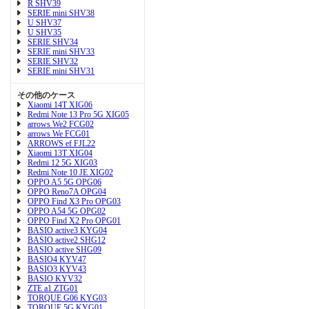
R SHV39
SERIE mini SHV38
U SHV37
U SHV35
SERIE SHV34
SERIE mini SHV33
SERIE SHV32
SERIE mini SHV31
その他のケース
Xiaomi 14T XIG06
Redmi Note 13 Pro 5G XIG05
arrows We2 FCG02
arrows We FCG01
ARROWS ef FJL22
Xiaomi 13T XIG04
Redmi 12 5G XIG03
Redmi Note 10 JE XIG02
OPPO A5 5G OPG06
OPPO Reno7A OPG04
OPPO Find X3 Pro OPG03
OPPO A54 5G OPG02
OPPO Find X2 Pro OPG01
BASIO active3 KYG04
BASIO active2 SHG12
BASIO active SHG09
BASIO4 KYV47
BASIO3 KYV43
BASIO KYV32
ZTE a1 ZTG01
TORQUE G06 KYG03
TORQUE 5G KYG01