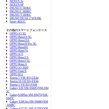
NEXUS 5x
NEXUS 6P
DIGNO E 503KC
DIGNO C 404KC
DIGNO T 302KC
DIGNO DUAL 2 WX10K
Spray 402LG
その他のスマートフォンケース
OPPO A5 5G
OPPO Reno14 5G
OPPO Reno13A
OPPO Reno10 Pro 5G
OPPO Reno9A
OPPO Reno7A
OPPO A73
OPPO Reno3 A
OPPO Reno3 5G
OPPO Reno A
OPPO A5 2020
OPPO Find X
OPPO R11
Xperia 1 VIII XQ-GE44
Xperia 10 VII XQ-FE44
Xperia 1 VII XQ-FS44
Galaxy S26 SM-S942Q/SM-S94
2C
GalaxyS26Plus SM-S947Q/SM-
S947C
Galaxy S26Ulra SM-S948Q/SM
-S948C
Galaxy A57 5G SM-A576Q/SM