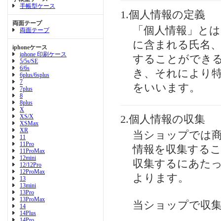
手帳型ケース
1.個人情報の定義
両面テープ
「個人情報」とは
両面テープ
に含まれる氏名
iphoneケース
iphone 印刷ケース
することができ
5/5s/SE
6/6s
き、それにより
6plus/6splus
7
をいいます。
7plus
8
8plus
X
XS/X
2.個人情報の収集
XSMax
XR
当ショップでは
11
11Pro
情報を収集する
11ProMax
12mini
収集するにあた
12/12Pro
12ProMax
よります。
13
13mini
13Pro
13ProMax
当ショップで収
14
14Plus
14Pro