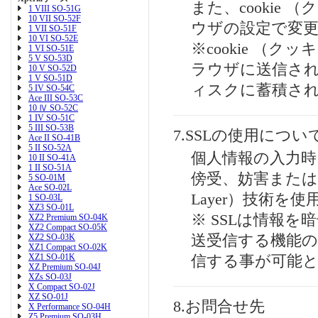
また、cookie
1 VIII SO-51G
10 VII SO-52F
ウザの設定で変
1 VII SO-51F
10 VI SO-52E
※cookie （
1 VI SO-51E
5 V SO-53D
ラウザに送信さ
10 V SO-52D
1 V SO-51D
ィスクに蓄積さ
5 IV SO-54C
Ace III SO-53C
10 Ⅳ SO-52C
1 IV SO-51C
5 III SO-53B
7.SSLの使用につい
Ace II SO-41B
5 II SO-52A
個人情報の入力
10 II SO-41A
1 II SO-51A
傍受、妨害または改ざ
5 SO-01M
Ace SO-02L
Layer）技術を
1 SO-03L
XZ3 SO-01L
※ SSLは情報
XZ2 Premium SO-04K
XZ2 Compact SO-05K
XZ2 SO-03K
送受信する機能の
XZ1 Compact SO-02K
XZ1 SO-01K
信する事が可能
XZ Premium SO-04J
XZs SO-03J
X Compact SO-02J
XZ SO-01J
8.お問合せ先
X Performance SO-04H
Z5 Premium SO-03H