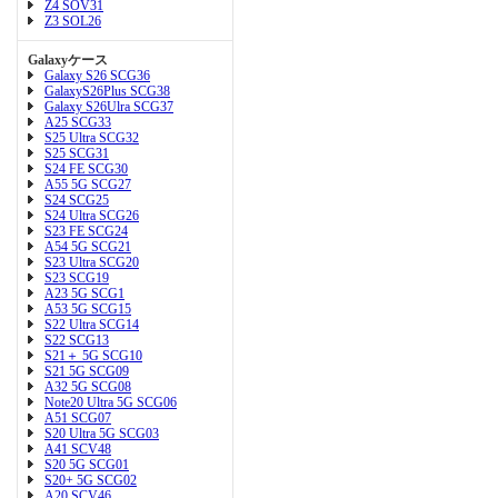
Z4 SOV31
Z3 SOL26
Galaxyケース
Galaxy S26 SCG36
GalaxyS26Plus SCG38
Galaxy S26Ulra SCG37
A25 SCG33
S25 Ultra SCG32
S25 SCG31
S24 FE SCG30
A55 5G SCG27
S24 SCG25
S24 Ultra SCG26
S23 FE SCG24
A54 5G SCG21
S23 Ultra SCG20
S23 SCG19
A23 5G SCG1
A53 5G SCG15
S22 Ultra SCG14
S22 SCG13
S21＋ 5G SCG10
S21 5G SCG09
A32 5G SCG08
Note20 Ultra 5G SCG06
A51 SCG07
S20 Ultra 5G SCG03
A41 SCV48
S20 5G SCG01
S20+ 5G SCG02
A20 SCV46