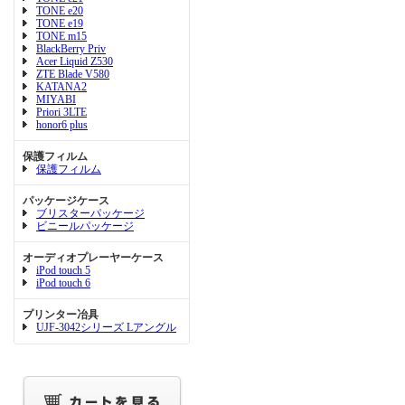
TONE e20
TONE e19
TONE m15
BlackBerry Priv
Acer Liquid Z530
ZTE Blade V580
KATANA2
MIYABI
Priori 3LTE
honor6 plus
保護フィルム
保護フィルム
パッケージケース
ブリスターパッケージ
ビニールパッケージ
オーディオプレーヤーケース
iPod touch 5
iPod touch 6
プリンター冶具
UJF-3042シリーズ Lアングル