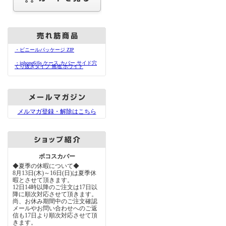
・ビニールパッケージ ZIP
・iphone6/6s ケース カバー サイド穴
くり抜きタイプ 無地 ホワイト
メルマガ登録・解除はこちら
ボコスカバー
◆夏季の休暇について◆
8月13日(木)～16日(日)は夏季休
暇とさせて頂きます。
12日14時以降のご注文は17日以
降に順次対応させて頂きます。
尚、お休み期間中のご注文確認
メールやお問い合わせへのご返
信も17日より順次対応させて頂
きます。