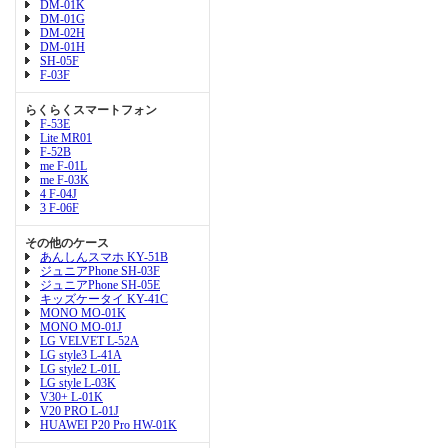
DM-01K
DM-01G
DM-02H
DM-01H
SH-05F
F-03F
らくらくスマートフォン
F-53E
Lite MR01
F-52B
me F-01L
me F-03K
4 F-04J
3 F-06F
その他のケース
あんしんスマホ KY-51B
ジュニアPhone SH-03F
ジュニアPhone SH-05E
キッズケータイ KY-41C
MONO MO-01K
MONO MO-01J
LG VELVET L-52A
LG style3 L-41A
LG style2 L-01L
LG style L-03K
V30+ L-01K
V20 PRO L-01J
HUAWEI P20 Pro HW-01K