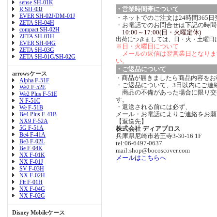
sense SH-01K
・営業時間帯について
R SH-03J
EVER SH-02J/DM-01J
・ネットでのご注文は24時間365
ZETA SH-04H
・お電話でのお問合せは下記の時間
compact SH-02H
10:00～17:00(日・火曜定休)
ZETA SH-01H
出荷につきましては、日・火・土曜日
EVER SH-04G
※日・火曜日について
ZETA SH-03G
メールの返信は翌営業日となりま
ZETA SH-01G/SH-02G
い。
・ご返品について
arrowsケース
商品が届きましたら商品内容をお
・
Alpha F-51F
・ご返品について、3日以内にご連
We2 F-52E
商品の不備があった場合に限り交
We2 Plus F-51E
す。
N F-51C
・返送される前には必ず、
We F-51B
メール・お電話によりご連絡をお願
Be4 Plus F-41B
NX9 F-52A
【返送先】
5G F-51A
株式会社 ディアブロス
Be4 F-41A
兵庫県尼崎市若王寺3-30-16 1F
Be3 F-02L
tel:06-6497-0637
Be F-04K
mail:shop@bocoscover.com
NX F-01K
メールはこちらへ
NX F-01J
SV F-03H
NX F-02H
Fit F-01H
NX F-04G
NX F-02G
Disney Mobileケース