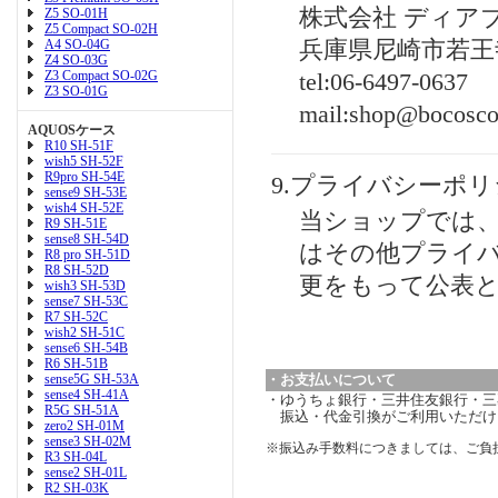
株式会社 ディア
Z5 SO-01H
Z5 Compact SO-02H
A4 SO-04G
兵庫県尼崎市若王寺3-
Z4 SO-03G
Z3 Compact SO-02G
tel:06-6497-0637
Z3 SO-01G
mail:shop@bocosco
AQUOSケース
R10 SH-51F
wish5 SH-52F
R9pro SH-54E
9.プライバシーポ
sense9 SH-53E
wish4 SH-52E
当ショップでは
R9 SH-51E
sense8 SH-54D
はその他プライ
R8 pro SH-51D
R8 SH-52D
更をもって公表
wish3 SH-53D
sense7 SH-53C
R7 SH-52C
wish2 SH-51C
sense6 SH-54B
R6 SH-51B
sense5G SH-53A
・お支払いについて
sense4 SH-41A
・ゆうちょ銀行・三井住友銀行・三菱
R5G SH-51A
振込・代金引換がご利用いただけ
zero2 SH-01M
sense3 SH-02M
※振込み手数料につきましては、ご負
R3 SH-04L
sense2 SH-01L
R2 SH-03K