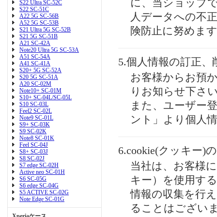
に、当ショップ
S22 Ultra SC-52C
S22 SC-51C
人データへの不正
A22 5G SC-56B
A52 5G SC-53B
険防止に努めま
S21 Ultra 5G SC-52B
S21 5G SC-51B
A21 SC-42A
Note20 Ultra 5G SC-53A
A51 SC-54A
5.個人情報の訂正、
A41 SC-41A
S20+ 5G SC-52A
お客様からお預
S20 5G SC-51A
A20 SC-02M
りお知らせ下さ
Note10+ SC-01M
S10+ SC-04L/SC-05L
また、ユーザー
S10 SC-03L
Feel2 SC-02L
ント」より個人
Note9 SC-01L
S9+ SC-03K
S9 SC-02K
Note8 SC-01K
Feel SC-04J
6.cookie(クッキ
S8+ SC-03J
S8 SC-02J
当社は、お客様によ
S7 edge SC-02H
Active neo SC-01H
キー）を使用す
S6 SC-05G
S6 edge SC-04G
情報の収集を行
S5 ACTIVE SC-02G
Note Edge SC-01G
ることはござい
Xperiaケース