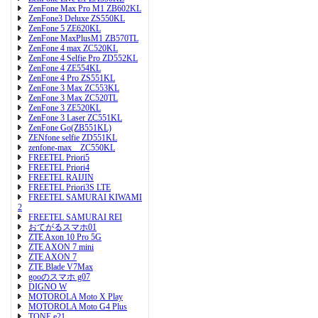
ZenFone Max Pro M1 ZB602KL
ZenFone3 Deluxe ZS550KL
ZenFone 5 ZE620KL
ZenFone MaxPlusM1 ZB570TL
ZenFone 4 max ZC520KL
ZenFone 4 Selfie Pro ZD552KL
ZenFone 4 ZE554KL
ZenFone 4 Pro ZS551KL
ZenFone 3 Max ZC553KL
ZenFone 3 Max ZC520TL
ZenFone 3 ZE520KL
ZenFone 3 Laser ZC551KL
ZenFone Go(ZB551KL)
ZENfone selfie ZD551KL
zenfone-max ZC550KL
FREETEL Priori5
FREETEL Priori4
FREETEL RAIJIN
FREETEL Priori3S LTE
FREETEL SAMURAI KIWAMI
2
FREETEL SAMURAI REI
おてがるスマホ01
ZTE Axon 10 Pro 5G
ZTE AXON 7 mini
ZTE AXON 7
ZTE Blade V7Max
gooのスマホ g07
DIGNO W
MOTOROLA Moto X Play
MOTOROLA Moto G4 Plus
TONE e21