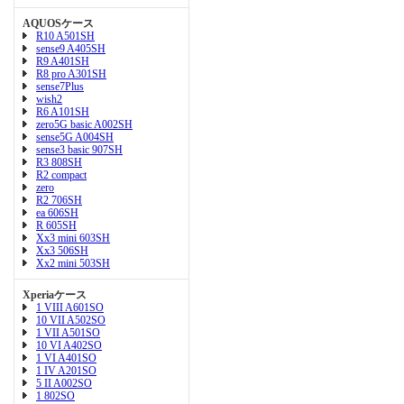
AQUOSケース
R10 A501SH
sense9 A405SH
R9 A401SH
R8 pro A301SH
sense7Plus
wish2
R6 A101SH
zero5G basic A002SH
sense5G A004SH
sense3 basic 907SH
R3 808SH
R2 compact
zero
R2 706SH
ea 606SH
R 605SH
Xx3 mini 603SH
Xx3 506SH
Xx2 mini 503SH
Xperiaケース
1 VIII A601SO
10 VII A502SO
1 VII A501SO
10 VI A402SO
1 VI A401SO
1 IV A201SO
5 II A002SO
1 802SO