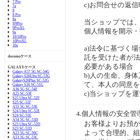
7 Pro
c)お問合せの返信
7a
8
8 Pro
8a
当ショップでは
9/9Pro
9ProXL
個人情報を開示
9a
10/10Pro
10ProXL
10a
a)法令に基づく
託を受けた者が
docomoケース
必要がある場合
GALAXYケース
Galaxy A57 5G SC-54G
b)人の生命、身
Galaxy S26Ulra SC-53G
GalaxyS26Plus SC-52G
て、本人の同意
Galaxy S26 SC-51G
A36 5G SC-54F
c)当ショップを
A25 SC-53F
S25 Ultra SC-52F
S25 SC-51F
A55 5G SC-53E
S24 Ultra SC-52E
4.個人情報の安全管
S24 SC-51E
A54 5G SC-53D
お客様よりお預
S23 Ultra SC-52D
S23 SC-51D
よって合理的、組
A23 5G SC-56C
A53 5G SC-53C