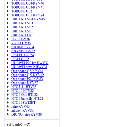
TORQUE G04/KYV46
TORQUE G03/KYV41
TORQUE G02
TORQUE G01 KYY24
URBANO V04 KYV45
URBANO V03
URBANO V02
URBANO V01
URBANO L03
LG it LGV36
V30+ LGV35
isai Beat LGV34
isai vivid LGV32
ISAI FL LGL24
ISAI LGL22
HUAWEI P20 lite HWV32
HUAWEI nova 2 HWV31
Qua phone QZ KYV44
Qua phone QX KYV42
Qua phone PX LGV33
Qua phone KYV37
HTC U11 HTV33
HTC 10 HTV32
HTC J One HTL22
HTC J butterfly HTL21
HTC J ISW13HT
rafre KYV40
miraie f KYV39
DIGNO rafre KYV36
softbankケース