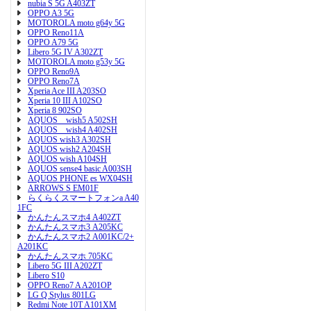
nubia S 5G A403ZT
OPPO A3 5G
MOTOROLA moto g64y 5G
OPPO Reno11A
OPPO A79 5G
Libero 5G IV A302ZT
MOTOROLA moto g53y 5G
OPPO Reno9A
OPPO Reno7A
Xperia Ace III A203SO
Xperia 10 III A102SO
Xperia 8 902SO
AQUOS wish5 A502SH
AQUOS wish4 A402SH
AQUOS wish3 A302SH
AQUOS wish2 A204SH
AQUOS wish A104SH
AQUOS sense4 basic A003SH
AQUOS PHONE es WX04SH
ARROWS S EM01F
らくらくスマートフォンa A40
1FC
かんたんスマホ4 A402ZT
かんたんスマホ3 A205KC
かんたんスマホ2 A001KC/2+
A201KC
かんたんスマホ 705KC
Libero 5G III A202ZT
Libero S10
OPPO Reno7 A A201OP
LG Q Stylus 801LG
Redmi Note 10T A101XM