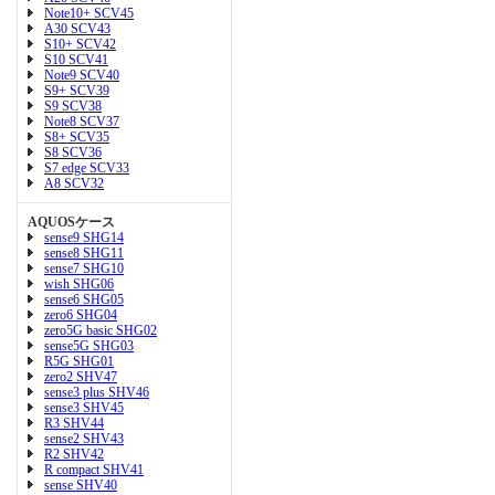
Note10+ SCV45
A30 SCV43
S10+ SCV42
S10 SCV41
Note9 SCV40
S9+ SCV39
S9 SCV38
Note8 SCV37
S8+ SCV35
S8 SCV36
S7 edge SCV33
A8 SCV32
AQUOSケース
sense9 SHG14
sense8 SHG11
sense7 SHG10
wish SHG06
sense6 SHG05
zero6 SHG04
zero5G basic SHG02
sense5G SHG03
R5G SHG01
zero2 SHV47
sense3 plus SHV46
sense3 SHV45
R3 SHV44
sense2 SHV43
R2 SHV42
R compact SHV41
sense SHV40