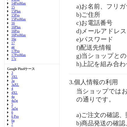
14ProMax
a)お名前、フリガ
15
15Plus
b)ご住所
15Pro
15ProMax
c)お電話番号
16
16Plus
d)メールアドレス
16Pro
16ProMax
e)パスワード
16e
17
f)配送先情報
air
17Pro
g)当ショップと
17ProMax
17e
h)上記を組み合
Google Pixelケース
3
3XL
3a
3.個人情報の利用
3aXL
4
当ショップでは
4XL
4a
の通りです。
4a5g
5
5a5g
6
a)ご注文の確認、
6 Pro
6a
b)商品発送の確
7