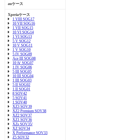
auケース
Xperiaケース
1 VIII SOG17
10 VII SOG16
1 VII SOG15
10 VI SOG14
1 VI SOG13
5 V SOG12
10 V SOG11
1 V SOG10
5 IV SOG09
Ace III SOG08
10 Ⅳ SOG07
1 IV SOG06
5 III SOG05
10 III SOG04
1 III SOG03
5 II SOG02
1 II SOG01
8 SOV42
5 SOV41
1 SOV40
XZ3 SOV39
XZ2 Premium SOV38
XZ2 SOV37
XZ1 SOV36
XZs SOV35/
XZ SOV34
X Performance SOV33
Z5 SOV32