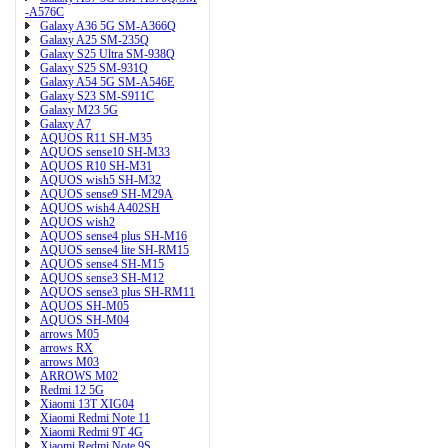
-A576C
Galaxy A36 5G SM-A366Q
Galaxy A25 SM-235Q
Galaxy S25 Ultra SM-938Q
Galaxy S25 SM-931Q
Galaxy A54 5G SM-A546E
Galaxy S23 SM-S911C
Galaxy M23 5G
Galaxy A7
AQUOS R11 SH-M35
AQUOS sense10 SH-M33
AQUOS R10 SH-M31
AQUOS wish5 SH-M32
AQUOS sense9 SH-M29A
AQUOS wish4 A402SH
AQUOS wish2
AQUOS sense4 plus SH-M16
AQUOS sense4 lite SH-RM15
AQUOS sense4 SH-M15
AQUOS sense3 SH-M12
AQUOS sense3 plus SH-RM11
AQUOS SH-M05
AQUOS SH-M04
arrows M05
arrows RX
arrows M03
ARROWS M02
Redmi 12 5G
Xiaomi 13T XIG04
Xiaomi Redmi Note 11
Xiaomi Redmi 9T 4G
Xiaomi Redmi Note 9S