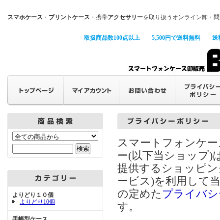
スマホケース
・
プリントケース
・携帯
アクセサリー
を取り扱うオンライン卸・問
取扱商品数100点以上
5,500円で送料無料
送
スマートフォンケー
ー(以下当ショップ)
提供するショッピン
ービス)を利用して
の定めた
プライバシ
よりどり１０個
よりどり10個
す。
手帳型ケース