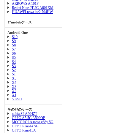
ARROWS A 101F
Redmi Note 9T 5G A001XM
HUAWEI nova lite2 704HW
Y'mobileケース
Android One
S10
S9
S8
S7
S6
S5
S4
S3
S2
S1
X5
X4
X3
X2
X1
507SH
その他のケース
nubia S2 A504ZT
OPPO A5 5G A502OP
MOTOROLA moto g66y 5G
OPPO Reno14 5G
OPPO Reno13A