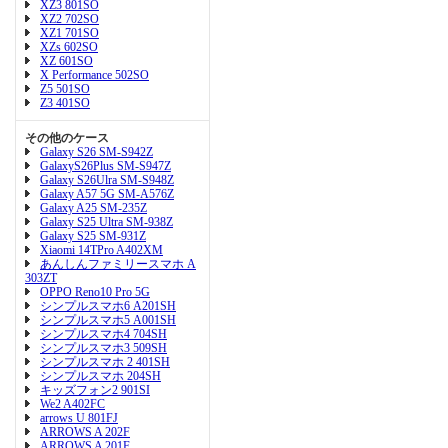
XZ3 801SO
XZ2 702SO
XZ1 701SO
XZs 602SO
XZ 601SO
X Performance 502SO
Z5 501SO
Z3 401SO
その他のケース
Galaxy S26 SM-S942Z
GalaxyS26Plus SM-S947Z
Galaxy S26Ulra SM-S948Z
Galaxy A57 5G SM-A576Z
Galaxy A25 SM-235Z
Galaxy S25 Ultra SM-938Z
Galaxy S25 SM-931Z
Xiaomi 14TPro A402XM
あんしんファミリースマホ A
303ZT
OPPO Reno10 Pro 5G
シンプルスマホ6 A201SH
シンプルスマホ5 A001SH
シンプルスマホ4 704SH
シンプルスマホ3 509SH
シンプルスマホ 2 401SH
シンプルスマホ 204SH
キッズフォン2 901SI
We2 A402FC
arrows U 801FJ
ARROWS A 202F
ARROWS A 201F