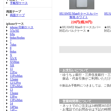
手帳型ケース
両面テープ
HUAWEI Mate9 ケースカバー
HUA
両面テープ
無地 ホワイト
220円(税20円)
iphoneケース
iphone 印刷ケース
★HUAWEI Mate9 ケースカバー
★HU
5/5s/SE
対応のバルクケース ★
対応
6/6s
6plus/6splus
7
7plus
8
8plus
X
XS/X
XSMax
XR
11
・お支払いについて
11Pro
・ゆうちょ銀行・三井住友銀行・三菱
11ProMax
振込・代金引換がご利用いただけ
12mini
12/12Pro
※振込み手数料につきましては、ご負
12ProMax
13
13mini
13Pro
13ProMax
・営業時間帯について
14
・ネットでのご注文は24時間365
14Plus
・お電話でのお問合せは下記の時間
14Pro