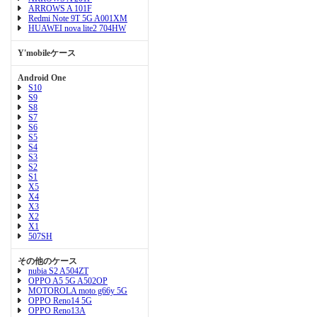
ARROWS A 101F
Redmi Note 9T 5G A001XM
HUAWEI nova lite2 704HW
Y'mobileケース
Android One
S10
S9
S8
S7
S6
S5
S4
S3
S2
S1
X5
X4
X3
X2
X1
507SH
その他のケース
nubia S2 A504ZT
OPPO A5 5G A502OP
MOTOROLA moto g66y 5G
OPPO Reno14 5G
OPPO Reno13A