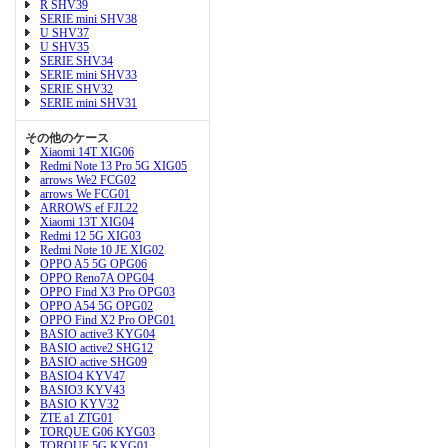
R SHV39
SERIE mini SHV38
U SHV37
U SHV35
SERIE SHV34
SERIE mini SHV33
SERIE SHV32
SERIE mini SHV31
その他のケース
Xiaomi 14T XIG06
Redmi Note 13 Pro 5G XIG05
arrows We2 FCG02
arrows We FCG01
ARROWS ef FJL22
Xiaomi 13T XIG04
Redmi 12 5G XIG03
Redmi Note 10 JE XIG02
OPPO A5 5G OPG06
OPPO Reno7A OPG04
OPPO Find X3 Pro OPG03
OPPO A54 5G OPG02
OPPO Find X2 Pro OPG01
BASIO active3 KYG04
BASIO active2 SHG12
BASIO active SHG09
BASIO4 KYV47
BASIO3 KYV43
BASIO KYV32
ZTE a1 ZTG01
TORQUE G06 KYG03
TORQUE 5G KYG01