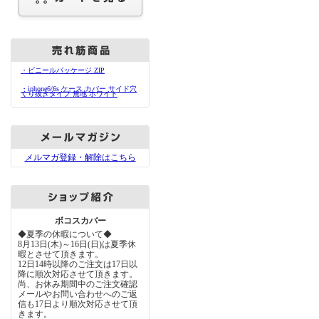
・ビニールパッケージ ZIP
・iphone6/6s ケース カバー サイド穴
くり抜きタイプ 無地 ホワイト
メルマガ登録・解除はこちら
ボコスカバー
◆夏季の休暇について◆
8月13日(木)～16日(日)は夏季休
暇とさせて頂きます。
12日14時以降のご注文は17日以
降に順次対応させて頂きます。
尚、お休み期間中のご注文確認
メールやお問い合わせへのご返
信も17日より順次対応させて頂
きます。