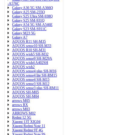
-A576C
Galaxy A36 5G SM-A366Q
Galaxy A25 SM-235Q
Galaxy S25 Ultra SM-938Q
Galaxy S25 SM-931Q
Galaxy A54 5G SM-A546E
Galaxy S23 SM-S911C
Galaxy M23 5G
Galaxy A7
AQUOS R11 SH-M35
AQUOS sense10 SH-M33
AQUOS R10 SH-M31
AQUOS wish5 SH-M32
AQUOS sense9 SH-M29A
AQUOS wish4 A402SH
AQUOS wish2
AQUOS sense4 plus SH-M16
AQUOS sense4 lite SH-RM15
AQUOS sense4 SH-M15
AQUOS sense3 SH-M12
AQUOS sense3 plus SH-RM11
AQUOS SH-M05
AQUOS SH-M04
arrows M05
arrows RX
arrows M03
ARROWS M02
Redmi 12 5G
Xiaomi 13T XIG04
Xiaomi Redmi Note 11
Xiaomi Redmi 9T 4G
Xiaomi Redmi Note 9S