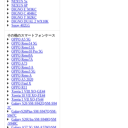
NEXUS 5x
NEXUS 6P
DIGNO E 503KC
DIGNO C 404KC
DIGNO T 302KC
DIGNO DUAL 2 WX10K
Spray 402LG
その他のスマートフォンケース
OPPO A5 5G
OPPO Reno14 5G
OPPO Reno13A
OPPO Reno10 Pro 5G
OPPO Reno9A
OPPO Reno7A
OPPO A73
OPPO Reno3 A
OPPO Reno3 5G
OPPO Reno A
OPPO A5 2020
OPPO Find X
OPPO R11
Xperia 1 VIII XQ-GE44
Xperia 10 VII XQ-FE44
Xperia 1 VII XQ-FS44
Galaxy S26 SM-S942Q/SM-S94
2C
GalaxyS26Plus SM-S947Q/SM-
S947C
Galaxy S26Ulra SM-S948Q/SM
-S948C
Galaxy A57 5G SM-A576Q/SM