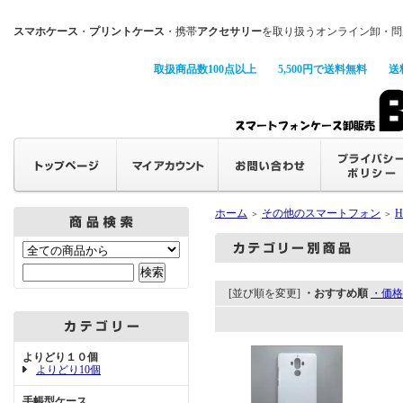
スマホケース
・
プリントケース
・携帯
アクセサリー
を取り扱うオンライン卸・問
取扱商品数100点以上
5,500円で送料無料
送
ホーム
その他のスマートフォン
H
＞
＞
[並び順を変更]
・おすすめ順
・価格
よりどり１０個
よりどり10個
手帳型ケース