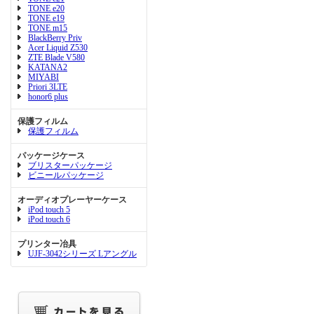
TONE e20
TONE e19
TONE m15
BlackBerry Priv
Acer Liquid Z530
ZTE Blade V580
KATANA2
MIYABI
Priori 3LTE
honor6 plus
保護フィルム
保護フィルム
パッケージケース
ブリスターパッケージ
ビニールパッケージ
オーディオプレーヤーケース
iPod touch 5
iPod touch 6
プリンター冶具
UJF-3042シリーズ Lアングル