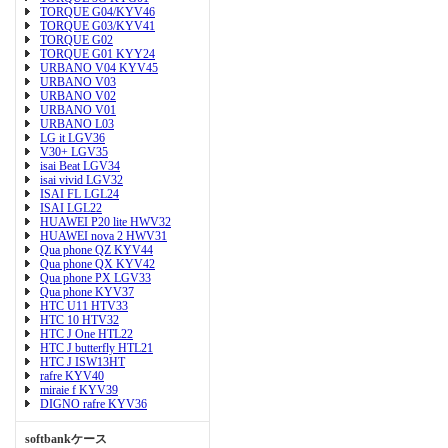
TORQUE G04/KYV46
TORQUE G03/KYV41
TORQUE G02
TORQUE G01 KYY24
URBANO V04 KYV45
URBANO V03
URBANO V02
URBANO V01
URBANO L03
LG it LGV36
V30+ LGV35
isai Beat LGV34
isai vivid LGV32
ISAI FL LGL24
ISAI LGL22
HUAWEI P20 lite HWV32
HUAWEI nova 2 HWV31
Qua phone QZ KYV44
Qua phone QX KYV42
Qua phone PX LGV33
Qua phone KYV37
HTC U11 HTV33
HTC 10 HTV32
HTC J One HTL22
HTC J butterfly HTL21
HTC J ISW13HT
rafre KYV40
miraie f KYV39
DIGNO rafre KYV36
softbankケース