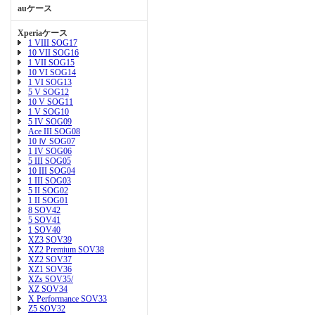
auケース
Xperiaケース
1 VIII SOG17
10 VII SOG16
1 VII SOG15
10 VI SOG14
1 VI SOG13
5 V SOG12
10 V SOG11
1 V SOG10
5 IV SOG09
Ace III SOG08
10 Ⅳ SOG07
1 IV SOG06
5 III SOG05
10 III SOG04
1 III SOG03
5 II SOG02
1 II SOG01
8 SOV42
5 SOV41
1 SOV40
XZ3 SOV39
XZ2 Premium SOV38
XZ2 SOV37
XZ1 SOV36
XZs SOV35/
XZ SOV34
X Performance SOV33
Z5 SOV32