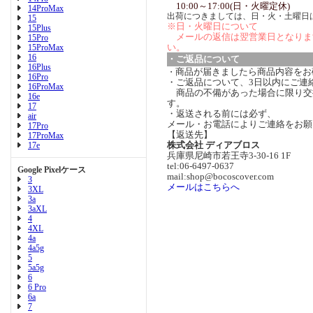
10:00～17:00(日・火曜定休)
14ProMax
出荷につきましては、日・火・土曜日
15
※日・火曜日について
15Plus
メールの返信は翌営業日となりま
15Pro
い。
15ProMax
16
・ご返品について
16Plus
商品が届きましたら商品内容をお
・
16Pro
・ご返品について、3日以内にご連
16ProMax
商品の不備があった場合に限り交
16e
す。
17
・返送される前には必ず、
air
メール・お電話によりご連絡をお願
17Pro
【返送先】
17ProMax
株式会社 ディアブロス
17e
兵庫県尼崎市若王寺3-30-16 1F
tel:06-6497-0637
Google Pixelケース
mail:shop@bocoscover.com
3
メールはこちらへ
3XL
3a
3aXL
4
4XL
4a
4a5g
5
5a5g
6
6 Pro
6a
7