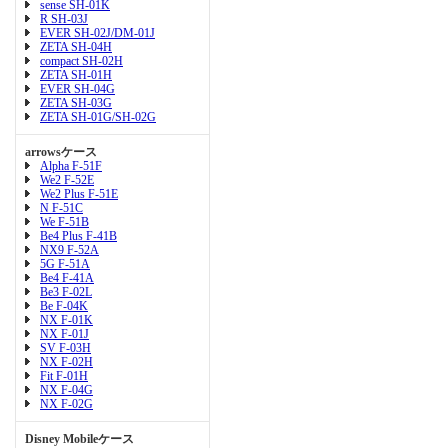
sense SH-01K
R SH-03J
EVER SH-02J/DM-01J
ZETA SH-04H
compact SH-02H
ZETA SH-01H
EVER SH-04G
ZETA SH-03G
ZETA SH-01G/SH-02G
arrowsケース
Alpha F-51F
We2 F-52E
We2 Plus F-51E
N F-51C
We F-51B
Be4 Plus F-41B
NX9 F-52A
5G F-51A
Be4 F-41A
Be3 F-02L
Be F-04K
NX F-01K
NX F-01J
SV F-03H
NX F-02H
Fit F-01H
NX F-04G
NX F-02G
Disney Mobileケース