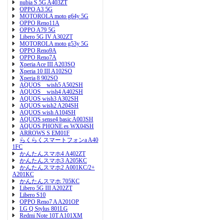
nubia S 5G A403ZT
OPPO A3 5G
MOTOROLA moto g64y 5G
OPPO Reno11A
OPPO A79 5G
Libero 5G IV A302ZT
MOTOROLA moto g53y 5G
OPPO Reno9A
OPPO Reno7A
Xperia Ace III A203SO
Xperia 10 III A102SO
Xperia 8 902SO
AQUOS wish5 A502SH
AQUOS wish4 A402SH
AQUOS wish3 A302SH
AQUOS wish2 A204SH
AQUOS wish A104SH
AQUOS sense4 basic A003SH
AQUOS PHONE es WX04SH
ARROWS S EM01F
らくらくスマートフォンa A40
1FC
かんたんスマホ4 A402ZT
かんたんスマホ3 A205KC
かんたんスマホ2 A001KC/2+
A201KC
かんたんスマホ 705KC
Libero 5G III A202ZT
Libero S10
OPPO Reno7 A A201OP
LG Q Stylus 801LG
Redmi Note 10T A101XM