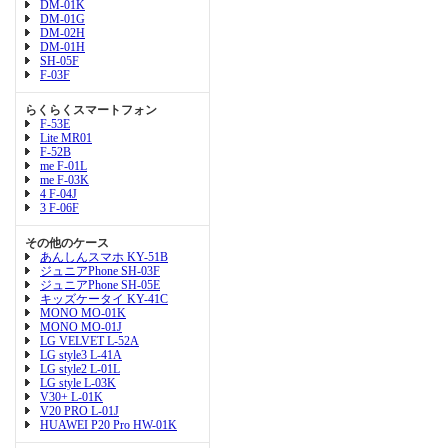
DM-01K
DM-01G
DM-02H
DM-01H
SH-05F
F-03F
らくらくスマートフォン
F-53E
Lite MR01
F-52B
me F-01L
me F-03K
4 F-04J
3 F-06F
その他のケース
あんしんスマホ KY-51B
ジュニアPhone SH-03F
ジュニアPhone SH-05E
キッズケータイ KY-41C
MONO MO-01K
MONO MO-01J
LG VELVET L-52A
LG style3 L-41A
LG style2 L-01L
LG style L-03K
V30+ L-01K
V20 PRO L-01J
HUAWEI P20 Pro HW-01K