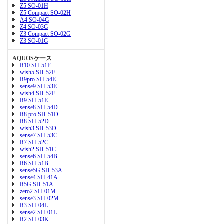
Z5 SO-01H
Z5 Compact SO-02H
A4 SO-04G
Z4 SO-03G
Z3 Compact SO-02G
Z3 SO-01G
AQUOSケース
R10 SH-51F
wish5 SH-52F
R9pro SH-54E
sense9 SH-53E
wish4 SH-52E
R9 SH-51E
sense8 SH-54D
R8 pro SH-51D
R8 SH-52D
wish3 SH-53D
sense7 SH-53C
R7 SH-52C
wish2 SH-51C
sense6 SH-54B
R6 SH-51B
sense5G SH-53A
sense4 SH-41A
R5G SH-51A
zero2 SH-01M
sense3 SH-02M
R3 SH-04L
sense2 SH-01L
R2 SH-03K