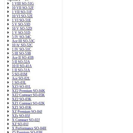
1 VIII SO-51G
10 VII SO-52F
1 VII SO-51F
10 VI SO-52E
1 VI SO-51E
5 V SO-53D
10 V SO-52D
1 V SO-51D
5 IV SO-54C
Ace III SO-53C
10 Ⅳ SO-52C
1 IV SO-51C
5 III SO-53B
Ace II SO-41B
5 II SO-52A
10 II SO-41A
1 II SO-51A
5 SO-01M
Ace SO-02L
1 SO-03L
XZ3 SO-01L
XZ2 Premium SO-04K
XZ2 Compact SO-05K
XZ2 SO-03K
XZ1 Compact SO-02K
XZ1 SO-01K
XZ Premium SO-04J
XZs SO-03J
X Compact SO-02J
XZ SO-01J
X Performance SO-04H
Z5 Premium SO-03H