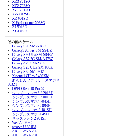
XZ3 801SO
XZ2 702SO
XZ1 701SO
XZs 602SO
XZ 601SO
X Performance 502SO
Z5 501SO
Z3 401SO
その他のケース
Galaxy S26 SM-S942Z
GalaxyS26Plus SM-S947Z
Galaxy S26Ulra SM-S948Z
Galaxy A57 5G SM-A576Z
Galaxy A25 SM-235Z
Galaxy S25 Ultra SM-938Z
Galaxy S25 SM-931Z
Xiaomi 14TPro A402XM
あんしんファミリースマホ A
303ZT
OPPO Reno10 Pro 5G
シンプルスマホ6 A201SH
シンプルスマホ5 A001SH
シンプルスマホ4 704SH
シンプルスマホ3 509SH
シンプルスマホ 2 401SH
シンプルスマホ 204SH
キッズフォン2 901SI
We2 A402FC
arrows U 801FJ
ARROWS A 202F
ARROWS A 201F