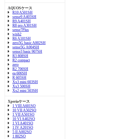
AQUOSケース
R10 A501SH
sense9 A405SH
R9 A401SH
R8 pro A301SH
sense7Plus
wish2
R6 A101SH
zero5G basic A002SH
sense5G A004SH
sense3 basic 907SH
R3 808SH
R2 compact
zero
R2 706SH
ea 606SH
R 605SH
Xx3 mini 603SH
Xx3 506SH
Xx2 mini 503SH
Xperiaケース
1 VIII A601SO
10 VII A502SO
1 VII A501SO
10 VI A402SO
1 VI A401SO
1 IV A201SO
5 II A002SO
1 802SO