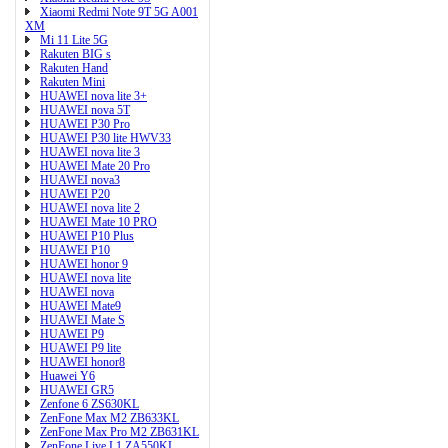
Xiaomi Redmi Note 9T 5G A001
XM
Mi 11 Lite 5G
Rakuten BIG s
Rakuten Hand
Rakuten Mini
HUAWEI nova lite 3+
HUAWEI nova 5T
HUAWEI P30 Pro
HUAWEI P30 lite HWV33
HUAWEI nova lite 3
HUAWEI Mate 20 Pro
HUAWEI nova3
HUAWEI P20
HUAWEI nova lite 2
HUAWEI Mate 10 PRO
HUAWEI P10 Plus
HUAWEI P10
HUAWEI honor 9
HUAWEI nova lite
HUAWEI nova
HUAWEI Mate9
HUAWEI Mate S
HUAWEI P9
HUAWEI P9 lite
HUAWEI honor8
Huawei Y6
HUAWEI GR5
Zenfone 6 ZS630KL
ZenFone Max M2 ZB633KL
ZenFone Max Pro M2 ZB631KL
ZenFone Live L1 ZA550KL