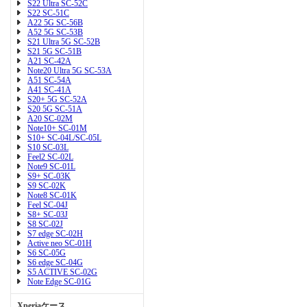
S22 Ultra SC-52C
S22 SC-51C
A22 5G SC-56B
A52 5G SC-53B
S21 Ultra 5G SC-52B
S21 5G SC-51B
A21 SC-42A
Note20 Ultra 5G SC-53A
A51 SC-54A
A41 SC-41A
S20+ 5G SC-52A
S20 5G SC-51A
A20 SC-02M
Note10+ SC-01M
S10+ SC-04L/SC-05L
S10 SC-03L
Feel2 SC-02L
Note9 SC-01L
S9+ SC-03K
S9 SC-02K
Note8 SC-01K
Feel SC-04J
S8+ SC-03J
S8 SC-02J
S7 edge SC-02H
Active neo SC-01H
S6 SC-05G
S6 edge SC-04G
S5 ACTIVE SC-02G
Note Edge SC-01G
Xperiaケース