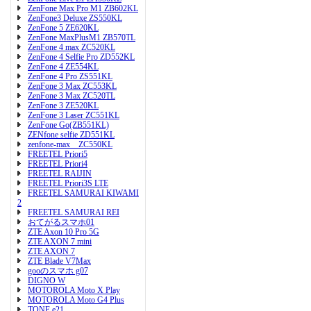
ZenFone Max Pro M1 ZB602KL
ZenFone3 Deluxe ZS550KL
ZenFone 5 ZE620KL
ZenFone MaxPlusM1 ZB570TL
ZenFone 4 max ZC520KL
ZenFone 4 Selfie Pro ZD552KL
ZenFone 4 ZE554KL
ZenFone 4 Pro ZS551KL
ZenFone 3 Max ZC553KL
ZenFone 3 Max ZC520TL
ZenFone 3 ZE520KL
ZenFone 3 Laser ZC551KL
ZenFone Go(ZB551KL)
ZENfone selfie ZD551KL
zenfone-max ZC550KL
FREETEL Priori5
FREETEL Priori4
FREETEL RAIJIN
FREETEL Priori3S LTE
FREETEL SAMURAI KIWAMI
2
FREETEL SAMURAI REI
おてがるスマホ01
ZTE Axon 10 Pro 5G
ZTE AXON 7 mini
ZTE AXON 7
ZTE Blade V7Max
gooのスマホ g07
DIGNO W
MOTOROLA Moto X Play
MOTOROLA Moto G4 Plus
TONE e21