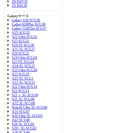
Z4 SOV31
Z3 SOL26
Galaxyケース
Galaxy S26 SCG36
GalaxyS26Plus SCG38
Galaxy S26Ulra SCG37
A25 SCG33
S25 Ultra SCG32
S25 SCG31
S24 FE SCG30
A55 5G SCG27
S24 SCG25
S24 Ultra SCG26
S23 FE SCG24
A54 5G SCG21
S23 Ultra SCG20
S23 SCG19
A23 5G SCG1
A53 5G SCG15
S22 Ultra SCG14
S22 SCG13
S21＋ 5G SCG10
S21 5G SCG09
A32 5G SCG08
Note20 Ultra 5G SCG06
A51 SCG07
S20 Ultra 5G SCG03
A41 SCV48
S20 5G SCG01
S20+ 5G SCG02
A20 SCV46