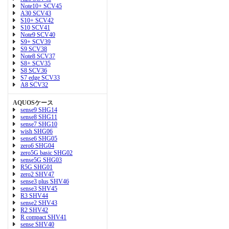
Note10+ SCV45
A30 SCV43
S10+ SCV42
S10 SCV41
Note9 SCV40
S9+ SCV39
S9 SCV38
Note8 SCV37
S8+ SCV35
S8 SCV36
S7 edge SCV33
A8 SCV32
AQUOSケース
sense9 SHG14
sense8 SHG11
sense7 SHG10
wish SHG06
sense6 SHG05
zero6 SHG04
zero5G basic SHG02
sense5G SHG03
R5G SHG01
zero2 SHV47
sense3 plus SHV46
sense3 SHV45
R3 SHV44
sense2 SHV43
R2 SHV42
R compact SHV41
sense SHV40