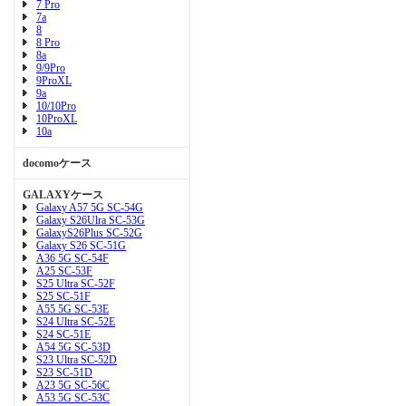
7 Pro
7a
8
8 Pro
8a
9/9Pro
9ProXL
9a
10/10Pro
10ProXL
10a
docomoケース
GALAXYケース
Galaxy A57 5G SC-54G
Galaxy S26Ulra SC-53G
GalaxyS26Plus SC-52G
Galaxy S26 SC-51G
A36 5G SC-54F
A25 SC-53F
S25 Ultra SC-52F
S25 SC-51F
A55 5G SC-53E
S24 Ultra SC-52E
S24 SC-51E
A54 5G SC-53D
S23 Ultra SC-52D
S23 SC-51D
A23 5G SC-56C
A53 5G SC-53C