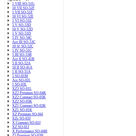
1 VIII SO-51G
10 VII SO-52F
1 VII SO-51F
10 VI SO-52E
1 VI SO-51E
5 V SO-53D
10 V SO-52D
1 V SO-51D
5 IV SO-54C
Ace III SO-53C
10 Ⅳ SO-52C
1 IV SO-51C
5 III SO-53B
Ace II SO-41B
5 II SO-52A
10 II SO-41A
1 II SO-51A
5 SO-01M
Ace SO-02L
1 SO-03L
XZ3 SO-01L
XZ2 Premium SO-04K
XZ2 Compact SO-05K
XZ2 SO-03K
XZ1 Compact SO-02K
XZ1 SO-01K
XZ Premium SO-04J
XZs SO-03J
X Compact SO-02J
XZ SO-01J
X Performance SO-04H
Z5 Premium SO-03H