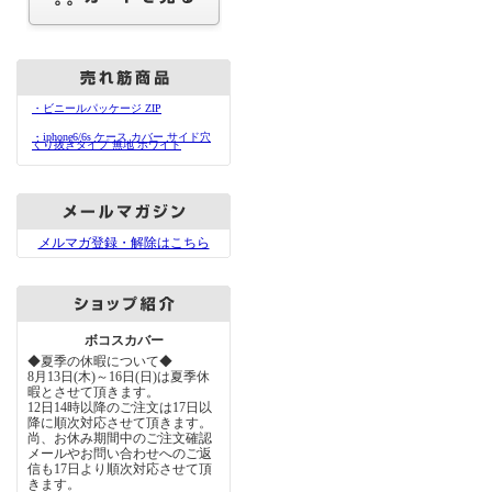
・ビニールパッケージ ZIP
・iphone6/6s ケース カバー サイド穴
くり抜きタイプ 無地 ホワイト
メルマガ登録・解除はこちら
ボコスカバー
◆夏季の休暇について◆
8月13日(木)～16日(日)は夏季休
暇とさせて頂きます。
12日14時以降のご注文は17日以
降に順次対応させて頂きます。
尚、お休み期間中のご注文確認
メールやお問い合わせへのご返
信も17日より順次対応させて頂
きます。