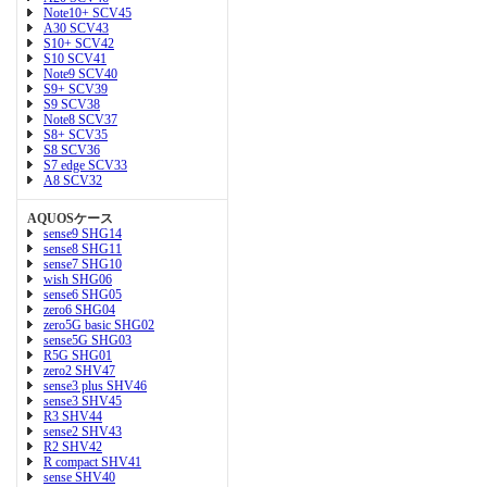
Note10+ SCV45
A30 SCV43
S10+ SCV42
S10 SCV41
Note9 SCV40
S9+ SCV39
S9 SCV38
Note8 SCV37
S8+ SCV35
S8 SCV36
S7 edge SCV33
A8 SCV32
AQUOSケース
sense9 SHG14
sense8 SHG11
sense7 SHG10
wish SHG06
sense6 SHG05
zero6 SHG04
zero5G basic SHG02
sense5G SHG03
R5G SHG01
zero2 SHV47
sense3 plus SHV46
sense3 SHV45
R3 SHV44
sense2 SHV43
R2 SHV42
R compact SHV41
sense SHV40