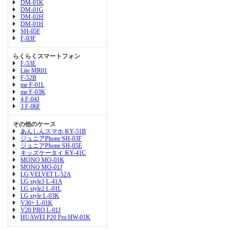
DM-01K
DM-01G
DM-02H
DM-01H
SH-05F
F-03F
らくらくスマートフォン
F-53E
Lite MR01
F-52B
me F-01L
me F-03K
4 F-04J
3 F-06F
その他のケース
あんしんスマホ KY-51B
ジュニアPhone SH-03F
ジュニアPhone SH-05E
キッズケータイ KY-41C
MONO MO-01K
MONO MO-01J
LG VELVET L-52A
LG style3 L-41A
LG style2 L-01L
LG style L-03K
V30+ L-01K
V20 PRO L-01J
HUAWEI P20 Pro HW-01K