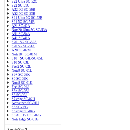
S22 Ultra SC-52C
S22 SC-51C
A22 5G SC-56B
A52 5G SC-53B
S21 Ultra 5G SC-52B
S21 5G SC-51B
A21 SC-42A
Note20 Ultra 5G SC-53A
A51 SC-54A
A41 SC-41A
S20+ 5G SC-52A
S20 5G SC-51A
A20 SC-02M
Note10+ SC-01M
S10+ SC-04L/SC-05L
S10 SC-03L
Feel2 SC-02L
Note9 SC-01L
S9+ SC-03K
S9 SC-02K
Note8 SC-01K
Feel SC-04J
S8+ SC-03J
S8 SC-02J
S7 edge SC-02H
Active neo SC-01H
S6 SC-05G
S6 edge SC-04G
S5 ACTIVE SC-02G
Note Edge SC-01G
Xperiaケース