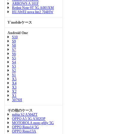
ARROWS A 101F
Redmi Note 9T 5G A001XM
HUAWEI nova lite2 704HW
Y'mobileケース
Android One
S10
S9
S8
S7
S6
S5
S4
S3
S2
S1
X5
X4
X3
X2
X1
507SH
その他のケース
nubia S2 A504ZT
OPPO A5 5G A502OP
MOTOROLA moto g66y 5G
OPPO Reno14 5G
OPPO Reno13A