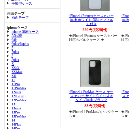
手帳型ケース
両面テープ
iPhone14Promaxケースカバー
iPh
両面テープ
無地 ホワイト 傷防止フィル
無地
ム付き
iphoneケース
220円(税20円)
iphone 印刷ケース
5/5s/SE
★iPhone14Promax ケースカバー
★iP
6/6s
対応のバルクケース ★
対応
6plus/6splus
7
7plus
8
8plus
X
XS/X
XSMax
XR
11
11Pro
11ProMax
iPhone14 ProMax ケース ケー
iPh
12mini
ス カバー サイド穴くり抜き
ス 
12/12Pro
タイプ無地 ブラック
12ProMax
13
83円(税8円)
13mini
★iPhone14 ProMaxのバルクケー
★iP
13Pro
ス★
ス★
13ProMax
14
14Plus
14Pro