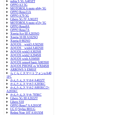
nubia S 5G A403ZT
OPPO A3 5G
MOTOROLA moto g64y 5G
OPPO Reno11A
OPPO A79 5G
Libero 5G IV A302ZT
MOTOROLA moto g53y 5G
OPPO Reno9A
OPPO Reno7A
Xperia Ace III A203SO
Xperia 10 III A102SO
Xperia 8 902SO
AQUOS wish5 A502SH
AQUOS wish4 A402SH
AQUOS wish3 A302SH
AQUOS wish2 A204SH
AQUOS wish A104SH
AQUOS sense4 basic A003SH
AQUOS PHONE es WX04SH
ARROWS S EM01F
らくらくスマートフォンa A40
1FC
かんたんスマホ4 A402ZT
かんたんスマホ3 A205KC
かんたんスマホ2 A001KC/2+
A201KC
かんたんスマホ 705KC
Libero 5G III A202ZT
Libero S10
OPPO Reno7 A A201OP
LG Q Stylus 801LG
Redmi Note 10T A101XM