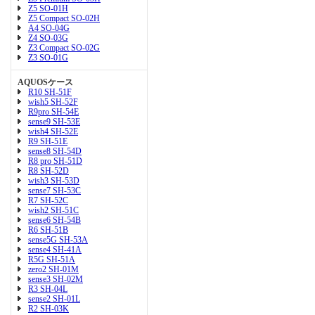
Z5 SO-01H
Z5 Compact SO-02H
A4 SO-04G
Z4 SO-03G
Z3 Compact SO-02G
Z3 SO-01G
AQUOSケース
R10 SH-51F
wish5 SH-52F
R9pro SH-54E
sense9 SH-53E
wish4 SH-52E
R9 SH-51E
sense8 SH-54D
R8 pro SH-51D
R8 SH-52D
wish3 SH-53D
sense7 SH-53C
R7 SH-52C
wish2 SH-51C
sense6 SH-54B
R6 SH-51B
sense5G SH-53A
sense4 SH-41A
R5G SH-51A
zero2 SH-01M
sense3 SH-02M
R3 SH-04L
sense2 SH-01L
R2 SH-03K