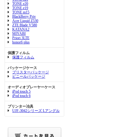
TONE e20
TONE e19
TONE m15
BlackBerry Priv
Acer Liquid Z530
ZTE Blade V580
KATANA2
MIYABI
Priori 3LTE
honor6 plus
保護フィルム
保護フィルム
パッケージケース
ブリスターパッケージ
ビニールパッケージ
オーディオプレーヤーケース
iPod touch 5
iPod touch 6
プリンター冶具
UJF-3042シリーズ Lアングル