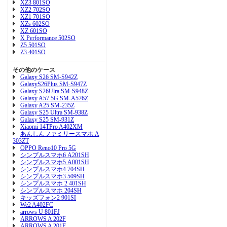
XZ3 801SO
XZ2 702SO
XZ1 701SO
XZs 602SO
XZ 601SO
X Performance 502SO
Z5 501SO
Z3 401SO
その他のケース
Galaxy S26 SM-S942Z
GalaxyS26Plus SM-S947Z
Galaxy S26Ulra SM-S948Z
Galaxy A57 5G SM-A576Z
Galaxy A25 SM-235Z
Galaxy S25 Ultra SM-938Z
Galaxy S25 SM-931Z
Xiaomi 14TPro A402XM
あんしんファミリースマホ A
303ZT
OPPO Reno10 Pro 5G
シンプルスマホ6 A201SH
シンプルスマホ5 A001SH
シンプルスマホ4 704SH
シンプルスマホ3 509SH
シンプルスマホ 2 401SH
シンプルスマホ 204SH
キッズフォン2 901SI
We2 A402FC
arrows U 801FJ
ARROWS A 202F
ARROWS A 201F