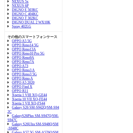
NEXUS 5x
NEXUS 6P
DIGNO E 503KC
DIGNO C 404KC
DIGNO T 302KC
DIGNO DUAL 2 WX10K
Spray 402LG
その他のスマートフォンケース
OPPO A5 5G
OPPO Reno14 5G
OPPO Reno13A
OPPO Reno10 Pro 5G
OPPO Reno9A
OPPO Reno7A
OPPO A73
OPPO Reno3 A
OPPO Reno3 5G
OPPO Reno A
OPPO A5 2020
OPPO Find X
OPPO R11
Xperia 1 VIII XQ-GE44
Xperia 10 VII XQ-FE44
Xperia 1 VII XQ-FS44
Galaxy S26 SM-S942Q/SM-S94
2C
GalaxyS26Plus SM-S947Q/SM-
S947C
Galaxy S26Ulra SM-S948Q/SM
-S948C
Galaxy A57 5G SM-A576Q/SM