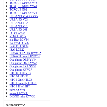
TORQUE G04/KYV46
TORQUE G03/KYV41
TORQUE G02
TORQUE G01 KYY24
URBANO V04 KYV45
URBANO V03
URBANO V02
URBANO V01
URBANO L03
LG it LGV36
V30+ LGV35
isai Beat LGV34
isai vivid LGV32
ISAI FL LGL24
ISAI LGL22
HUAWEI P20 lite HWV32
HUAWEI nova 2 HWV31
Qua phone QZ KYV44
Qua phone QX KYV42
Qua phone PX LGV33
Qua phone KYV37
HTC U11 HTV33
HTC 10 HTV32
HTC J One HTL22
HTC J butterfly HTL21
HTC J ISW13HT
rafre KYV40
miraie f KYV39
DIGNO rafre KYV36
softbankケース