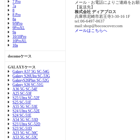
7 Pro
メール・お電話によりご連絡をお願
7a
【返送先】
8
株式会社 ディアブロス
8 Pro
兵庫県尼崎市若王寺3-30-16 1F
8a
tel:06-6497-0637
9/9Pro
mail:shop@bocoscover.com
9ProXL
メールはこちらへ
9a
10/10Pro
10ProXL
10a
docomoケース
GALAXYケース
Galaxy A57 5G SC-54G
Galaxy S26Ulra SC-53G
GalaxyS26Plus SC-52G
Galaxy S26 SC-51G
A36 5G SC-54F
A25 SC-53F
S25 Ultra SC-52F
S25 SC-51F
A55 5G SC-53E
S24 Ultra SC-52E
S24 SC-51E
A54 5G SC-53D
S23 Ultra SC-52D
S23 SC-51D
A23 5G SC-56C
A53 5G SC-53C