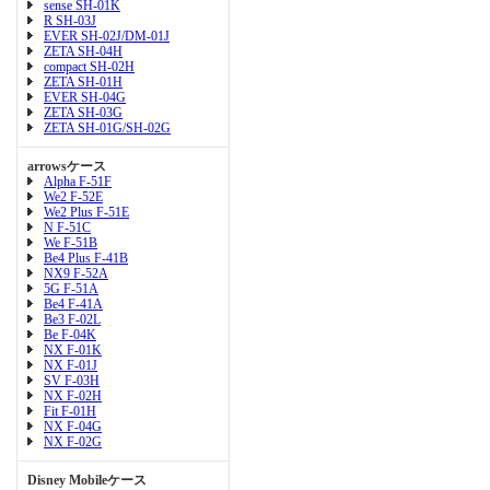
sense SH-01K
R SH-03J
EVER SH-02J/DM-01J
ZETA SH-04H
compact SH-02H
ZETA SH-01H
EVER SH-04G
ZETA SH-03G
ZETA SH-01G/SH-02G
arrowsケース
Alpha F-51F
We2 F-52E
We2 Plus F-51E
N F-51C
We F-51B
Be4 Plus F-41B
NX9 F-52A
5G F-51A
Be4 F-41A
Be3 F-02L
Be F-04K
NX F-01K
NX F-01J
SV F-03H
NX F-02H
Fit F-01H
NX F-04G
NX F-02G
Disney Mobileケース