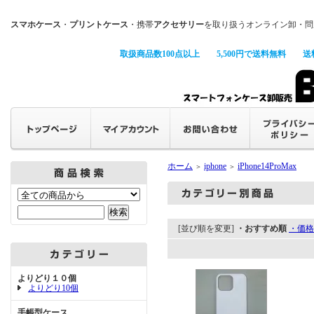
スマホケース
・
プリントケース
・携帯
アクセサリー
を取り扱うオンライン卸・問
取扱商品数100点以上
5,500円で送料無料
送
ホーム
iphone
iPhone14ProMax
＞
＞
[並び順を変更]
・おすすめ順
・価格
よりどり１０個
よりどり10個
手帳型ケース