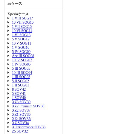
auケース
Xperiaケース
1 VIII SOG17
10 VII SOG16
1 VII SOG15
10 VI SOG14
1 VI SOG13
5 V SOG12
10 V SOG11
1 V SOG10
5 IV SOG09
Ace III SOG08
10 Ⅳ SOG07
1 IV SOG06
5 III SOG05
10 III SOG04
1 III SOG03
5 II SOG02
1 II SOG01
8 SOV42
5 SOV41
1 SOV40
XZ3 SOV39
XZ2 Premium SOV38
XZ2 SOV37
XZ1 SOV36
XZs SOV35/
XZ SOV34
X Performance SOV33
Z5 SOV32