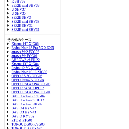
R SHV39
SERIE mini SHV38
U SHV37
U SHV35
SERIE SHV34
SERIE mini SHV33
SERIE SHV32
SERIE mini SHV31
その他のケース
Xiaomi 14T XIG06
Redmi Note 13 Pro 5G XIG05
arrows We2 FCG02
arrows We FCG01
ARROWS ef FJL22
Xiaomi 13T XIG04
Redmi 12 5G XIG03
Redmi Note 10 JE XIG02
OPPO A5 5G OPG06
OPPO Reno7A OPG04
OPPO Find X3 Pro OPG03
OPPO A54 5G OPG02
OPPO Find X2 Pro OPG01
BASIO active3 KYG04
BASIO active2 SHG12
BASIO active SHG09
BASIO4 KYV47
BASIO3 KYV43
BASIO KYV32
ZTE a1 ZTG01
TORQUE G06 KYG03
TORQUE 5G KYG01