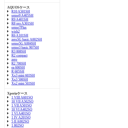
AQUOSケース
R10 A501SH
sense9 A405SH
R9 A401SH
R8 pro A301SH
sense7Plus
wish2
R6 A101SH
zero5G basic A002SH
sense5G A004SH
sense3 basic 907SH
R3 808SH
R2 compact
zero
R2 706SH
ea 606SH
R 605SH
Xx3 mini 603SH
Xx3 506SH
Xx2 mini 503SH
Xperiaケース
1 VIII A601SO
10 VII A502SO
1 VII A501SO
10 VI A402SO
1 VI A401SO
1 IV A201SO
5 II A002SO
1 802SO