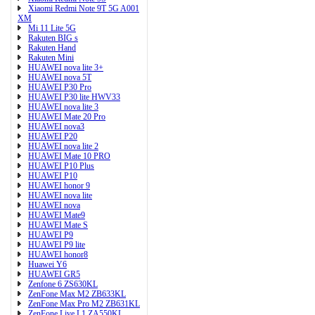
Xiaomi Redmi Note 9T 5G A001
XM
Mi 11 Lite 5G
Rakuten BIG s
Rakuten Hand
Rakuten Mini
HUAWEI nova lite 3+
HUAWEI nova 5T
HUAWEI P30 Pro
HUAWEI P30 lite HWV33
HUAWEI nova lite 3
HUAWEI Mate 20 Pro
HUAWEI nova3
HUAWEI P20
HUAWEI nova lite 2
HUAWEI Mate 10 PRO
HUAWEI P10 Plus
HUAWEI P10
HUAWEI honor 9
HUAWEI nova lite
HUAWEI nova
HUAWEI Mate9
HUAWEI Mate S
HUAWEI P9
HUAWEI P9 lite
HUAWEI honor8
Huawei Y6
HUAWEI GR5
Zenfone 6 ZS630KL
ZenFone Max M2 ZB633KL
ZenFone Max Pro M2 ZB631KL
ZenFone Live L1 ZA550KL