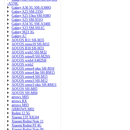
-A576C
Galaxy A36 5G SM-A366Q
Galaxy A25 SM-235Q
Galaxy S25 Ultra SM-938Q
Galaxy S25 SM-931Q
Galaxy A54 5G SM-A546E
Galaxy S23 SM-S911C
Galaxy M23 5G
Galaxy A7
AQUOS R11 SH-M35
AQUOS sense10 SH-M33
AQUOS R10 SH-M31
AQUOS wish5 SH-M32
AQUOS sense9 SH-M29A
AQUOS wish4 A402SH
AQUOS wish2
AQUOS sense4 plus SH-M16
AQUOS sense4 lite SH-RM15
AQUOS sense4 SH-M15
AQUOS sense3 SH-M12
AQUOS sense3 plus SH-RM11
AQUOS SH-M05
AQUOS SH-M04
arrows M05
arrows RX
arrows M03
ARROWS M02
Redmi 12 5G
Xiaomi 13T XIG04
Xiaomi Redmi Note 11
Xiaomi Redmi 9T 4G
Xiaomi Redmi Note 9S