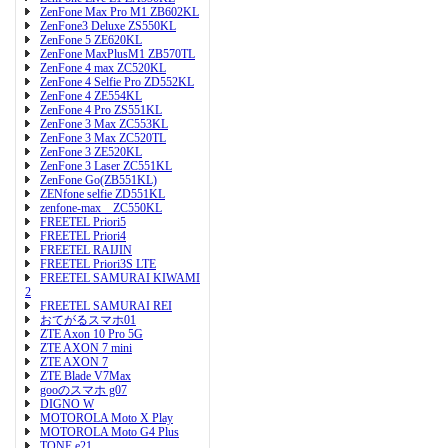
ZenFone Max Pro M1 ZB602KL
ZenFone3 Deluxe ZS550KL
ZenFone 5 ZE620KL
ZenFone MaxPlusM1 ZB570TL
ZenFone 4 max ZC520KL
ZenFone 4 Selfie Pro ZD552KL
ZenFone 4 ZE554KL
ZenFone 4 Pro ZS551KL
ZenFone 3 Max ZC553KL
ZenFone 3 Max ZC520TL
ZenFone 3 ZE520KL
ZenFone 3 Laser ZC551KL
ZenFone Go(ZB551KL)
ZENfone selfie ZD551KL
zenfone-max ZC550KL
FREETEL Priori5
FREETEL Priori4
FREETEL RAIJIN
FREETEL Priori3S LTE
FREETEL SAMURAI KIWAMI
2
FREETEL SAMURAI REI
おてがるスマホ01
ZTE Axon 10 Pro 5G
ZTE AXON 7 mini
ZTE AXON 7
ZTE Blade V7Max
gooのスマホ g07
DIGNO W
MOTOROLA Moto X Play
MOTOROLA Moto G4 Plus
TONE e21