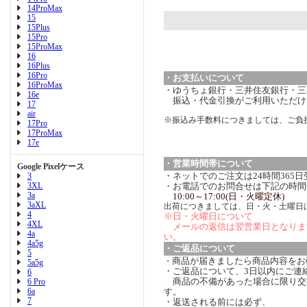
14ProMax
15
15Plus
15Pro
15ProMax
16
16Plus
16Pro
・お支払いについて
16ProMax
・ゆうちょ銀行・三井住友銀行・三菱
16e
振込・代金引換がご利用いただけ
17
air
※振込み手数料につきましては、ご負
17Pro
17ProMax
17e
・営業時間帯について
Google Pixelケース
・ネットでのご注文は24時間365
3
3XL
・お電話でのお問合せは下記の時間
3a
10:00～17:00(日・火曜定休)
3aXL
出荷につきましては、日・火・土曜日
4
※日・火曜日について
4XL
メールの返信は翌営業日となりま
4a
い。
4a5g
・ご返品について
5
商品が届きましたら商品内容をお
・
5a5g
・ご返品について、3日以内にご連
6
商品の不備があった場合に限り交
6 Pro
6a
す。
7
・返送される前には必ず、