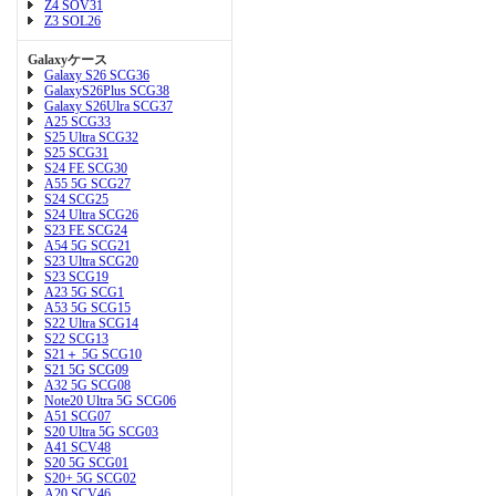
Z4 SOV31
Z3 SOL26
Galaxyケース
Galaxy S26 SCG36
GalaxyS26Plus SCG38
Galaxy S26Ulra SCG37
A25 SCG33
S25 Ultra SCG32
S25 SCG31
S24 FE SCG30
A55 5G SCG27
S24 SCG25
S24 Ultra SCG26
S23 FE SCG24
A54 5G SCG21
S23 Ultra SCG20
S23 SCG19
A23 5G SCG1
A53 5G SCG15
S22 Ultra SCG14
S22 SCG13
S21＋ 5G SCG10
S21 5G SCG09
A32 5G SCG08
Note20 Ultra 5G SCG06
A51 SCG07
S20 Ultra 5G SCG03
A41 SCV48
S20 5G SCG01
S20+ 5G SCG02
A20 SCV46