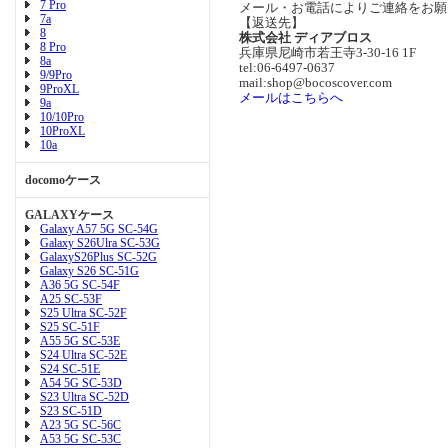
7 Pro
メール・お電話によりご連絡をお願
7a
【返送先】
8
株式会社 ディアブロス
8 Pro
兵庫県尼崎市若王寺3-30-16 1F
8a
tel:06-6497-0637
9/9Pro
mail:shop@bocoscover.com
9ProXL
メールはこちらへ
9a
10/10Pro
10ProXL
10a
docomoケース
GALAXYケース
Galaxy A57 5G SC-54G
Galaxy S26Ulra SC-53G
GalaxyS26Plus SC-52G
Galaxy S26 SC-51G
A36 5G SC-54F
A25 SC-53F
S25 Ultra SC-52F
S25 SC-51F
A55 5G SC-53E
S24 Ultra SC-52E
S24 SC-51E
A54 5G SC-53D
S23 Ultra SC-52D
S23 SC-51D
A23 5G SC-56C
A53 5G SC-53C