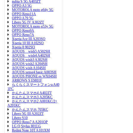
nubia S 5G A403ZT
OPPO A3 5G
MOTOROLA moto g64y 5G
OPPO Reno11A
OPPO A79 5G
Libero 5G IV A302ZT
MOTOROLA moto g53y 5G
OPPO Reno9A
OPPO Reno7A
Xperia Ace III A203SO
Xperia 10 III A102SO
Xperia 8 902SO
AQUOS wish5 A502SH
AQUOS wish4 A402SH
AQUOS wish3 A302SH
AQUOS wish2 A204SH
AQUOS wish A104SH
AQUOS sense4 basic A003SH
AQUOS PHONE es WX04SH
ARROWS S EM01F
らくらくスマートフォンa A40
1FC
かんたんスマホ4 A402ZT
かんたんスマホ3 A205KC
かんたんスマホ2 A001KC/2+
A201KC
かんたんスマホ 705KC
Libero 5G III A202ZT
Libero S10
OPPO Reno7 A A201OP
LG Q Stylus 801LG
Redmi Note 10T A101XM