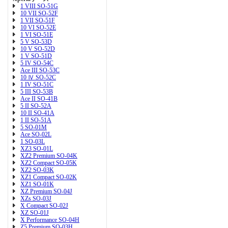
1 VIII SO-51G
10 VII SO-52F
1 VII SO-51F
10 VI SO-52E
1 VI SO-51E
5 V SO-53D
10 V SO-52D
1 V SO-51D
5 IV SO-54C
Ace III SO-53C
10 Ⅳ SO-52C
1 IV SO-51C
5 III SO-53B
Ace II SO-41B
5 II SO-52A
10 II SO-41A
1 II SO-51A
5 SO-01M
Ace SO-02L
1 SO-03L
XZ3 SO-01L
XZ2 Premium SO-04K
XZ2 Compact SO-05K
XZ2 SO-03K
XZ1 Compact SO-02K
XZ1 SO-01K
XZ Premium SO-04J
XZs SO-03J
X Compact SO-02J
XZ SO-01J
X Performance SO-04H
Z5 Premium SO-03H