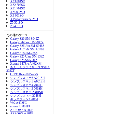
XZ3 801SO
XZ2 702SO
XZ1 701SO
XZs 602SO
XZ 601SO
X Performance 502SO
Z5 501SO
Z3 401SO
その他のケース
Galaxy S26 SM-S942Z
GalaxyS26Plus SM-S947Z
Galaxy S26Ulra SM-S948Z
Galaxy A57 5G SM-A576Z
Galaxy A25 SM-235Z
Galaxy S25 Ultra SM-938Z
Galaxy S25 SM-931Z
Xiaomi 14TPro A402XM
あんしんファミリースマホ A
303ZT
OPPO Reno10 Pro 5G
シンプルスマホ6 A201SH
シンプルスマホ5 A001SH
シンプルスマホ4 704SH
シンプルスマホ3 509SH
シンプルスマホ 2 401SH
シンプルスマホ 204SH
キッズフォン2 901SI
We2 A402FC
arrows U 801FJ
ARROWS A 202F
ARROWS A 201F