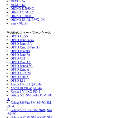
NEXUS 5x
NEXUS 6P
DIGNO E 503KC
DIGNO C 404KC
DIGNO T 302KC
DIGNO DUAL 2 WX10K
Spray 402LG
その他のスマートフォンケース
OPPO A5 5G
OPPO Reno14 5G
OPPO Reno13A
OPPO Reno10 Pro 5G
OPPO Reno9A
OPPO Reno7A
OPPO A73
OPPO Reno3 A
OPPO Reno3 5G
OPPO Reno A
OPPO A5 2020
OPPO Find X
OPPO R11
Xperia 1 VIII XQ-GE44
Xperia 10 VII XQ-FE44
Xperia 1 VII XQ-FS44
Galaxy S26 SM-S942Q/SM-S94
2C
GalaxyS26Plus SM-S947Q/SM-
S947C
Galaxy S26Ulra SM-S948Q/SM
-S948C
Galaxy A57 5G SM-A576Q/SM