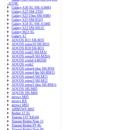
-A576C
Galaxy A36 5G SM-A366Q
Galaxy A25 SM-235Q
Galaxy S25 Ultra SM-938Q
Galaxy S25 SM-931Q
Galaxy A54 5G SM-A546E
Galaxy S23 SM-S911C
Galaxy M23 5G
Galaxy A7
AQUOS R11 SH-M35
AQUOS sense10 SH-M33
AQUOS R10 SH-M31
AQUOS wish5 SH-M32
AQUOS sense9 SH-M29A
AQUOS wish4 A402SH
AQUOS wish2
AQUOS sense4 plus SH-M16
AQUOS sense4 lite SH-RM15
AQUOS sense4 SH-M15
AQUOS sense3 SH-M12
AQUOS sense3 plus SH-RM11
AQUOS SH-M05
AQUOS SH-M04
arrows M05
arrows RX
arrows M03
ARROWS M02
Redmi 12 5G
Xiaomi 13T XIG04
Xiaomi Redmi Note 11
Xiaomi Redmi 9T 4G
Xiaomi Redmi Note 9S