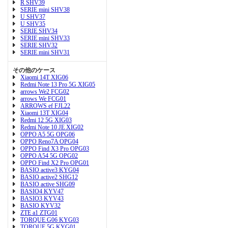
R SHV39
SERIE mini SHV38
U SHV37
U SHV35
SERIE SHV34
SERIE mini SHV33
SERIE SHV32
SERIE mini SHV31
その他のケース
Xiaomi 14T XIG06
Redmi Note 13 Pro 5G XIG05
arrows We2 FCG02
arrows We FCG01
ARROWS ef FJL22
Xiaomi 13T XIG04
Redmi 12 5G XIG03
Redmi Note 10 JE XIG02
OPPO A5 5G OPG06
OPPO Reno7A OPG04
OPPO Find X3 Pro OPG03
OPPO A54 5G OPG02
OPPO Find X2 Pro OPG01
BASIO active3 KYG04
BASIO active2 SHG12
BASIO active SHG09
BASIO4 KYV47
BASIO3 KYV43
BASIO KYV32
ZTE a1 ZTG01
TORQUE G06 KYG03
TORQUE 5G KYG01