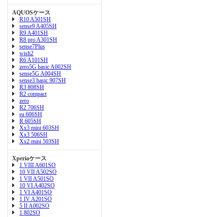
AQUOSケース
R10 A501SH
sense9 A405SH
R9 A401SH
R8 pro A301SH
sense7Plus
wish2
R6 A101SH
zero5G basic A002SH
sense5G A004SH
sense3 basic 907SH
R3 808SH
R2 compact
zero
R2 706SH
ea 606SH
R 605SH
Xx3 mini 603SH
Xx3 506SH
Xx2 mini 503SH
Xperiaケース
1 VIII A601SO
10 VII A502SO
1 VII A501SO
10 VI A402SO
1 VI A401SO
1 IV A201SO
5 II A002SO
1 802SO