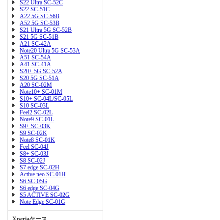
S22 Ultra SC-52C
S22 SC-51C
A22 5G SC-56B
A52 5G SC-53B
S21 Ultra 5G SC-52B
S21 5G SC-51B
A21 SC-42A
Note20 Ultra 5G SC-53A
A51 SC-54A
A41 SC-41A
S20+ 5G SC-52A
S20 5G SC-51A
A20 SC-02M
Note10+ SC-01M
S10+ SC-04L/SC-05L
S10 SC-03L
Feel2 SC-02L
Note9 SC-01L
S9+ SC-03K
S9 SC-02K
Note8 SC-01K
Feel SC-04J
S8+ SC-03J
S8 SC-02J
S7 edge SC-02H
Active neo SC-01H
S6 SC-05G
S6 edge SC-04G
S5 ACTIVE SC-02G
Note Edge SC-01G
Xperiaケース