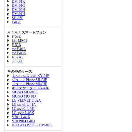
DM-01K
DM-01G
DM-02H
DM-01H
SH-05F
F-03F
らくらくスマートフォン
F-53E
Lite MR01
F-52B
me F-01L
me F-03K
4 F-04J
3 F-06F
その他のケース
あんしんスマホ KY-51B
ジュニアPhone SH-03F
ジュニアPhone SH-05E
キッズケータイ KY-41C
MONO MO-01K
MONO MO-01J
LG VELVET L-52A
LG style3 L-41A
LG style2 L-01L
LG style L-03K
V30+ L-01K
V20 PRO L-01J
HUAWEI P20 Pro HW-01K