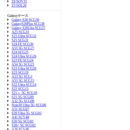
Z4 SOV31
Z3 SOL26
Galaxyケース
Galaxy S26 SCG36
GalaxyS26Plus SCG38
Galaxy S26Ulra SCG37
A25 SCG33
S25 Ultra SCG32
S25 SCG31
S24 FE SCG30
A55 5G SCG27
S24 SCG25
S24 Ultra SCG26
S23 FE SCG24
A54 5G SCG21
S23 Ultra SCG20
S23 SCG19
A23 5G SCG1
A53 5G SCG15
S22 Ultra SCG14
S22 SCG13
S21＋ 5G SCG10
S21 5G SCG09
A32 5G SCG08
Note20 Ultra 5G SCG06
A51 SCG07
S20 Ultra 5G SCG03
A41 SCV48
S20 5G SCG01
S20+ 5G SCG02
A20 SCV46