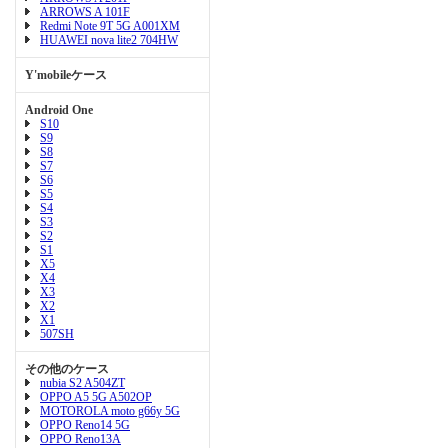
ARROWS A 101F
Redmi Note 9T 5G A001XM
HUAWEI nova lite2 704HW
Y'mobileケース
Android One
S10
S9
S8
S7
S6
S5
S4
S3
S2
S1
X5
X4
X3
X2
X1
507SH
その他のケース
nubia S2 A504ZT
OPPO A5 5G A502OP
MOTOROLA moto g66y 5G
OPPO Reno14 5G
OPPO Reno13A