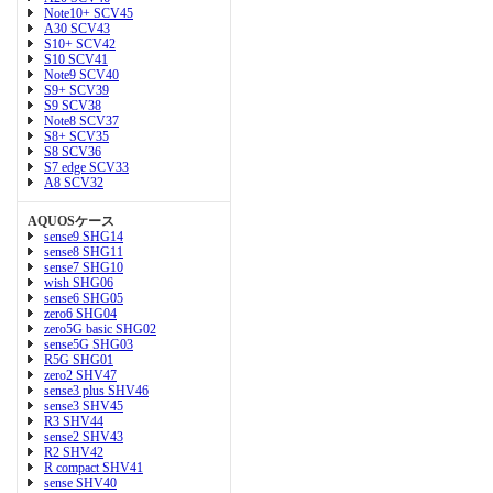
Note10+ SCV45
A30 SCV43
S10+ SCV42
S10 SCV41
Note9 SCV40
S9+ SCV39
S9 SCV38
Note8 SCV37
S8+ SCV35
S8 SCV36
S7 edge SCV33
A8 SCV32
AQUOSケース
sense9 SHG14
sense8 SHG11
sense7 SHG10
wish SHG06
sense6 SHG05
zero6 SHG04
zero5G basic SHG02
sense5G SHG03
R5G SHG01
zero2 SHV47
sense3 plus SHV46
sense3 SHV45
R3 SHV44
sense2 SHV43
R2 SHV42
R compact SHV41
sense SHV40