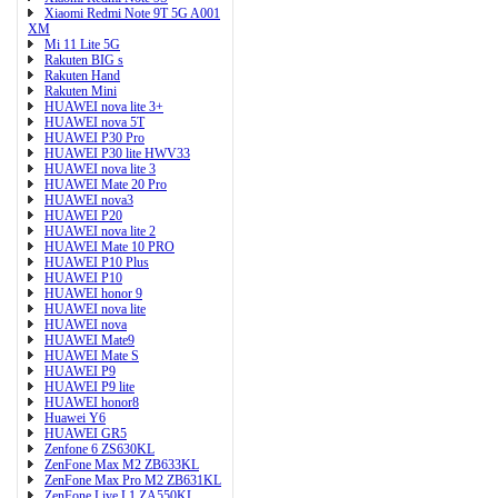
Xiaomi Redmi Note 9T 5G A001
XM
Mi 11 Lite 5G
Rakuten BIG s
Rakuten Hand
Rakuten Mini
HUAWEI nova lite 3+
HUAWEI nova 5T
HUAWEI P30 Pro
HUAWEI P30 lite HWV33
HUAWEI nova lite 3
HUAWEI Mate 20 Pro
HUAWEI nova3
HUAWEI P20
HUAWEI nova lite 2
HUAWEI Mate 10 PRO
HUAWEI P10 Plus
HUAWEI P10
HUAWEI honor 9
HUAWEI nova lite
HUAWEI nova
HUAWEI Mate9
HUAWEI Mate S
HUAWEI P9
HUAWEI P9 lite
HUAWEI honor8
Huawei Y6
HUAWEI GR5
Zenfone 6 ZS630KL
ZenFone Max M2 ZB633KL
ZenFone Max Pro M2 ZB631KL
ZenFone Live L1 ZA550KL