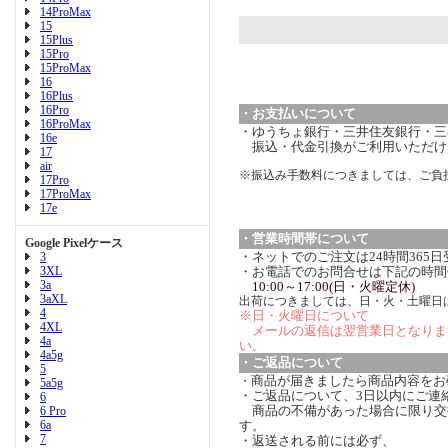
14ProMax
15
15Plus
15Pro
15ProMax
16
16Plus
16Pro
・お支払いについて
16ProMax
・ゆうちょ銀行・三井住友銀行・三菱
16e
振込・代金引換がご利用いただけ
17
air
※振込み手数料につきましては、ご負
17Pro
17ProMax
17e
・営業時間帯について
Google Pixelケース
・ネットでのご注文は24時間365
3
3XL
・お電話でのお問合せは下記の時間
3a
10:00～17:00(日・火曜定休)
3aXL
出荷につきましては、日・火・土曜日
4
※日・火曜日について
4XL
メールの返信は翌営業日となりま
4a
い。
4a5g
・ご返品について
5
商品が届きましたら商品内容をお
・
5a5g
・ご返品について、3日以内にご連
6
商品の不備があった場合に限り交
6 Pro
6a
す。
7
・返送される前には必ず、