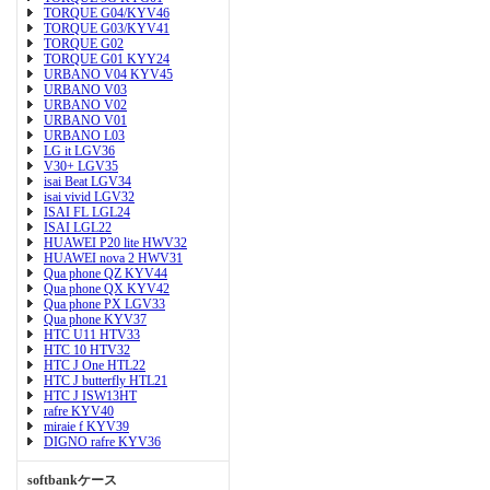
TORQUE G04/KYV46
TORQUE G03/KYV41
TORQUE G02
TORQUE G01 KYY24
URBANO V04 KYV45
URBANO V03
URBANO V02
URBANO V01
URBANO L03
LG it LGV36
V30+ LGV35
isai Beat LGV34
isai vivid LGV32
ISAI FL LGL24
ISAI LGL22
HUAWEI P20 lite HWV32
HUAWEI nova 2 HWV31
Qua phone QZ KYV44
Qua phone QX KYV42
Qua phone PX LGV33
Qua phone KYV37
HTC U11 HTV33
HTC 10 HTV32
HTC J One HTL22
HTC J butterfly HTL21
HTC J ISW13HT
rafre KYV40
miraie f KYV39
DIGNO rafre KYV36
softbankケース