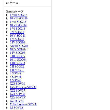
auケース
Xperiaケース
1 VIII SOG17
10 VII SOG16
1 VII SOG15
10 VI SOG14
1 VI SOG13
5 V SOG12
10 V SOG11
1 V SOG10
5 IV SOG09
Ace III SOG08
10 Ⅳ SOG07
1 IV SOG06
5 III SOG05
10 III SOG04
1 III SOG03
5 II SOG02
1 II SOG01
8 SOV42
5 SOV41
1 SOV40
XZ3 SOV39
XZ2 Premium SOV38
XZ2 SOV37
XZ1 SOV36
XZs SOV35/
XZ SOV34
X Performance SOV33
Z5 SOV32