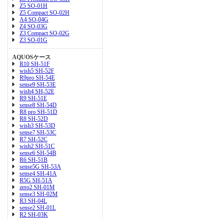
Z5 SO-01H
Z5 Compact SO-02H
A4 SO-04G
Z4 SO-03G
Z3 Compact SO-02G
Z3 SO-01G
AQUOSケース
R10 SH-51F
wish5 SH-52F
R9pro SH-54E
sense9 SH-53E
wish4 SH-52E
R9 SH-51E
sense8 SH-54D
R8 pro SH-51D
R8 SH-52D
wish3 SH-53D
sense7 SH-53C
R7 SH-52C
wish2 SH-51C
sense6 SH-54B
R6 SH-51B
sense5G SH-53A
sense4 SH-41A
R5G SH-51A
zero2 SH-01M
sense3 SH-02M
R3 SH-04L
sense2 SH-01L
R2 SH-03K