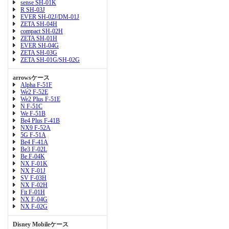
sense SH-01K
R SH-03J
EVER SH-02J/DM-01J
ZETA SH-04H
compact SH-02H
ZETA SH-01H
EVER SH-04G
ZETA SH-03G
ZETA SH-01G/SH-02G
arrowsケース
Alpha F-51F
We2 F-52E
We2 Plus F-51E
N F-51C
We F-51B
Be4 Plus F-41B
NX9 F-52A
5G F-51A
Be4 F-41A
Be3 F-02L
Be F-04K
NX F-01K
NX F-01J
SV F-03H
NX F-02H
Fit F-01H
NX F-04G
NX F-02G
Disney Mobileケース