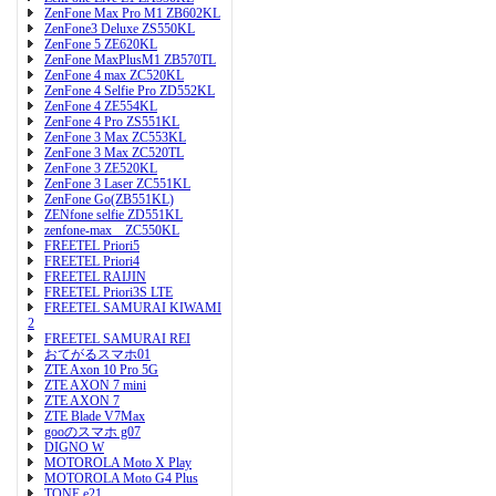
ZenFone Max Pro M1 ZB602KL
ZenFone3 Deluxe ZS550KL
ZenFone 5 ZE620KL
ZenFone MaxPlusM1 ZB570TL
ZenFone 4 max ZC520KL
ZenFone 4 Selfie Pro ZD552KL
ZenFone 4 ZE554KL
ZenFone 4 Pro ZS551KL
ZenFone 3 Max ZC553KL
ZenFone 3 Max ZC520TL
ZenFone 3 ZE520KL
ZenFone 3 Laser ZC551KL
ZenFone Go(ZB551KL)
ZENfone selfie ZD551KL
zenfone-max ZC550KL
FREETEL Priori5
FREETEL Priori4
FREETEL RAIJIN
FREETEL Priori3S LTE
FREETEL SAMURAI KIWAMI
2
FREETEL SAMURAI REI
おてがるスマホ01
ZTE Axon 10 Pro 5G
ZTE AXON 7 mini
ZTE AXON 7
ZTE Blade V7Max
gooのスマホ g07
DIGNO W
MOTOROLA Moto X Play
MOTOROLA Moto G4 Plus
TONE e21