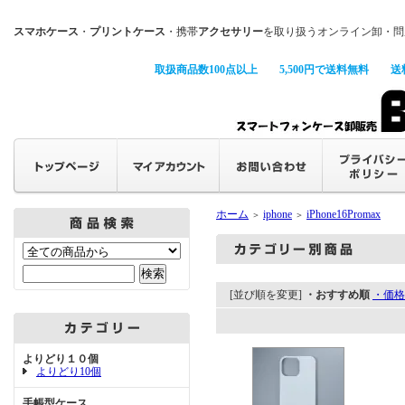
スマホケース
・
プリントケース
・携帯
アクセサリー
を取り扱うオンライン卸・問
取扱商品数100点以上
5,500円で送料無料
送
ホーム
iphone
iPhone16Promax
＞
＞
[並び順を変更]
・おすすめ順
・価格
よりどり１０個
よりどり10個
手帳型ケース