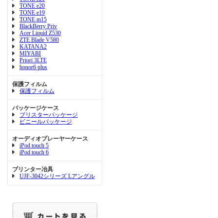
TONE e20
TONE e19
TONE m15
BlackBerry Priv
Acer Liquid Z530
ZTE Blade V580
KATANA2
MIYABI
Priori 3LTE
honor6 plus
保護フィルム
保護フィルム
パッケージケース
ブリスターパッケージ
ビニールパッケージ
オーディオプレーヤーケース
iPod touch 5
iPod touch 6
プリンター冶具
UJF-3042シリーズ Lアングル