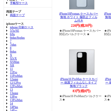
手帳型ケース
両面テープ
iPhone16Promax ケースカバー
iPh
両面テープ
無地 ホワイト 傷防止フィル
無地
ム付き
iphoneケース
220円(税20円)
iphone 印刷ケース
5/5s/SE
★iPhone16Promax ケースカバー
★iP
6/6s
対応のバルクケース ★
対応
6plus/6splus
7
7plus
8
8plus
X
XS/X
XSMax
XR
11
11Pro
11ProMax
iPhone16 ProMax ケースカバ
iPh
12mini
ー 保護フィルムなしタイプ
ー 
12/12Pro
無地ブラック
12ProMax
13
83円(税8円)
13mini
★iPhone16 ProMaxのバルクケー
★iP
13Pro
ス★
ス★
13ProMax
14
14Plus
14Pro