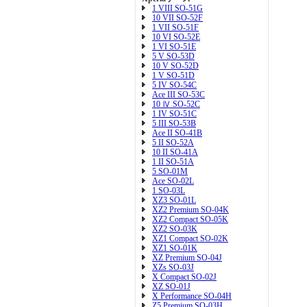
1 VIII SO-51G
10 VII SO-52F
1 VII SO-51F
10 VI SO-52E
1 VI SO-51E
5 V SO-53D
10 V SO-52D
1 V SO-51D
5 IV SO-54C
Ace III SO-53C
10 Ⅳ SO-52C
1 IV SO-51C
5 III SO-53B
Ace II SO-41B
5 II SO-52A
10 II SO-41A
1 II SO-51A
5 SO-01M
Ace SO-02L
1 SO-03L
XZ3 SO-01L
XZ2 Premium SO-04K
XZ2 Compact SO-05K
XZ2 SO-03K
XZ1 Compact SO-02K
XZ1 SO-01K
XZ Premium SO-04J
XZs SO-03J
X Compact SO-02J
XZ SO-01J
X Performance SO-04H
Z5 Premium SO-03H