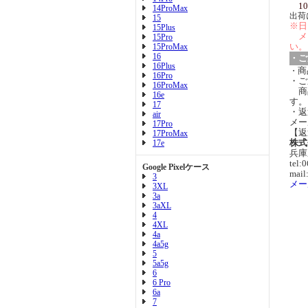
10
14ProMax
出荷
15
※日
15Plus
メ
15Pro
い。
15ProMax
16
・ご
16Plus
商
・
16Pro
・ご
16ProMax
商
16e
す。
17
・返
air
メー
17Pro
【返
17ProMax
株式
17e
兵庫
tel:
Google Pixelケース
mail
3
メー
3XL
3a
3aXL
4
4XL
4a
4a5g
5
5a5g
6
6 Pro
6a
7