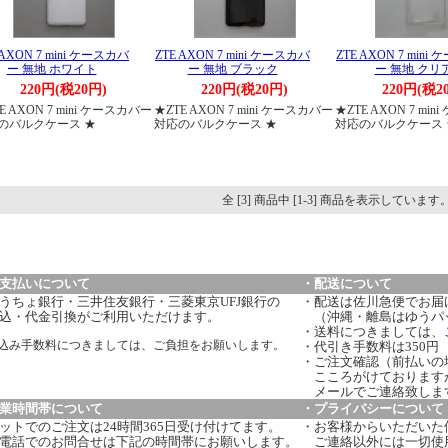
 AXON 7 mini ケースカバ
ZTE AXON 7 mini ケースカバ
ZTE AXON 7 mini
ー 無地 ホワイト
ー 無地 ブラック
ー 無地 クリ
220円(税20円)
220円(税20円)
220円(税2
E AXON 7 mini ケースカバー
★ZTE AXON 7 mini ケースカバー
★ZTE AXON 7 mi
のバルクケース ★
対応のバルクケース ★
対応のバルクケース 
全 [3] 商品中 [1-3] 商品を表示しています
支払いについて
・配送について
うちょ銀行・三井住友銀行・三菱東京UFJ銀行の
・配送は佐川急便でお届
込・代金引換がご利用いただけます。
（沖縄・離島はゆうパ
・送料につきましては、
込み手数料につきましては、ご負担をお願いします。
・代引き手数料は350円
・ご注文確認（前払いの
こころがけております
メールでご連絡致しま
業時間帯について
・プライバシーについて
ットでのご注文は24時間365日受け付けてます。
・お客様からいただいた
電話でのお問合せは下記の時間帯にお願いします。
ご連絡以外には一切使