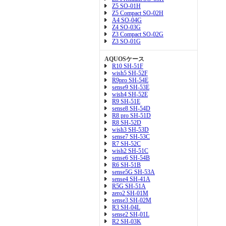
Z5 SO-01H
Z5 Compact SO-02H
A4 SO-04G
Z4 SO-03G
Z3 Compact SO-02G
Z3 SO-01G
AQUOSケース
R10 SH-51F
wish5 SH-52F
R9pro SH-54E
sense9 SH-53E
wish4 SH-52E
R9 SH-51E
sense8 SH-54D
R8 pro SH-51D
R8 SH-52D
wish3 SH-53D
sense7 SH-53C
R7 SH-52C
wish2 SH-51C
sense6 SH-54B
R6 SH-51B
sense5G SH-53A
sense4 SH-41A
R5G SH-51A
zero2 SH-01M
sense3 SH-02M
R3 SH-04L
sense2 SH-01L
R2 SH-03K