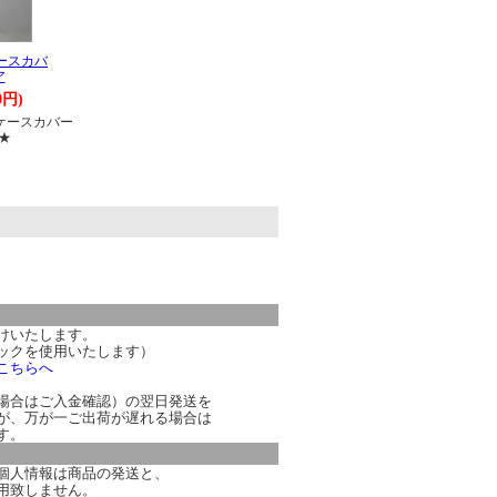
 ケースカバ
ア
0円)
ni ケースカバー
★
。
けいたします。
ックを使用いたします）
こちらへ
場合はご入金確認）の翌日発送を
が、万が一ご出荷が遅れる場合は
す。
個人情報は商品の発送と、
用致しません。