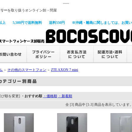
-----
サリー
を取り扱うオンライン卸・問屋
以上
5,500円で送料無料
送料550円
※沖縄・離島に関しましては、お買い上
ム
その他のスマートフォン
ZTE AXON 7 mini
＞
＞
並び順を変更]
・おすすめ順
・価格順
・新着順
全 [3] 商品中 [1-3] 商品を表示しています