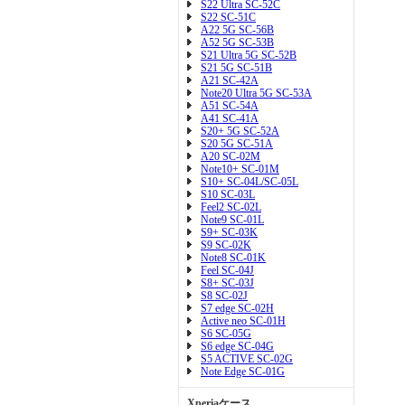
S22 Ultra SC-52C
S22 SC-51C
A22 5G SC-56B
A52 5G SC-53B
S21 Ultra 5G SC-52B
S21 5G SC-51B
A21 SC-42A
Note20 Ultra 5G SC-53A
A51 SC-54A
A41 SC-41A
S20+ 5G SC-52A
S20 5G SC-51A
A20 SC-02M
Note10+ SC-01M
S10+ SC-04L/SC-05L
S10 SC-03L
Feel2 SC-02L
Note9 SC-01L
S9+ SC-03K
S9 SC-02K
Note8 SC-01K
Feel SC-04J
S8+ SC-03J
S8 SC-02J
S7 edge SC-02H
Active neo SC-01H
S6 SC-05G
S6 edge SC-04G
S5 ACTIVE SC-02G
Note Edge SC-01G
Xperiaケース