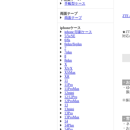
手帳型ケース
両面テープ
ZTE
両面テープ
iphoneケース
iphone 印刷ケース
★ZT
5/5s/SE
対応
6/6s
6plus/6splus
7
7plus
8
8plus
X
XS/X
XSMax
XR
11
・お
11Pro
・ゆ
11ProMax
振
12mini
12/12Pro
※振
12ProMax
13
13mini
13Pro
13ProMax
・営
14
・ネ
14Plus
・お
14Pro