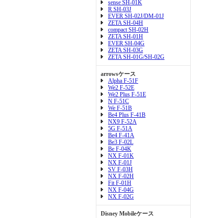
sense SH-01K
R SH-03J
EVER SH-02J/DM-01J
ZETA SH-04H
compact SH-02H
ZETA SH-01H
EVER SH-04G
ZETA SH-03G
ZETA SH-01G/SH-02G
arrowsケース
Alpha F-51F
We2 F-52E
We2 Plus F-51E
N F-51C
We F-51B
Be4 Plus F-41B
NX9 F-52A
5G F-51A
Be4 F-41A
Be3 F-02L
Be F-04K
NX F-01K
NX F-01J
SV F-03H
NX F-02H
Fit F-01H
NX F-04G
NX F-02G
Disney Mobileケース