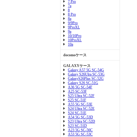
7 Pro
7a
8
8 Pro
8a
9/9Pro
9ProXL
9a
10/10Pro
10ProXL
10a
docomoケース
GALAXYケース
Galaxy A57 5G SC-54G
Galaxy S26Ulra SC-53G
GalaxyS26Plus SC-52G
Galaxy S26 SC-51G
A36 5G SC-54F
A25 SC-53F
S25 Ultra SC-52F
S25 SC-51F
A55 5G SC-53E
S24 Ultra SC-52E
S24 SC-51E
A54 5G SC-53D
S23 Ultra SC-52D
S23 SC-51D
A23 5G SC-56C
A53 5G SC-53C