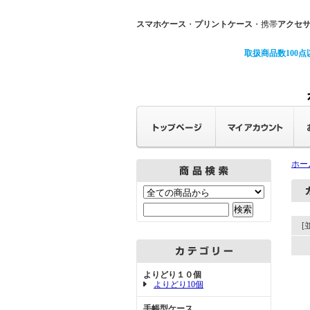
スマホケース
・
プリントケース
・携帯
アクセ
取扱商品数100点
ホー
[
よりどり１０個
よりどり10個
手帳型ケース