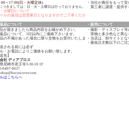
:00～17:00(日・火曜定休)
・当社が責任をもって安
につきましては、日・火・土曜日は行っておりません。
第三者に譲渡・提供す
・火曜日について
ールの返信は翌営業日となりますのでご了承くださ
返品について
・販売について
品が届きましたら商品内容をお確かめ下さい。
・撮影・ディスプレイ等
返品について、3日以内にご連絡下さいませ。
実物と多少色など異な
品の不備があった場合に限り交換をお受付いたしま
・当店は、卸サイトとな
・最低注文数以下のご注
送される前には必ず、
ル・お電話によりご連絡をお願い致します。
送先】
会社 ディアブロス
県尼崎市若王寺3-30-16 1F
06-6497-0637
:shop@bocoscover.com
ルはこちらへ