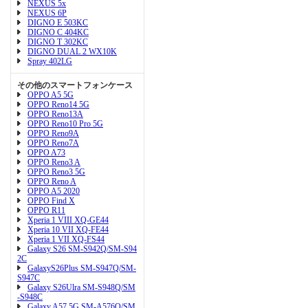
NEXUS 5x
NEXUS 6P
DIGNO E 503KC
DIGNO C 404KC
DIGNO T 302KC
DIGNO DUAL 2 WX10K
Spray 402LG
その他のスマートフォンケース
OPPO A5 5G
OPPO Reno14 5G
OPPO Reno13A
OPPO Reno10 Pro 5G
OPPO Reno9A
OPPO Reno7A
OPPO A73
OPPO Reno3 A
OPPO Reno3 5G
OPPO Reno A
OPPO A5 2020
OPPO Find X
OPPO R11
Xperia 1 VIII XQ-GE44
Xperia 10 VII XQ-FE44
Xperia 1 VII XQ-FS44
Galaxy S26 SM-S942Q/SM-S94
2C
GalaxyS26Plus SM-S947Q/SM-
S947C
Galaxy S26Ulra SM-S948Q/SM
-S948C
Galaxy A57 5G SM-A576Q/SM