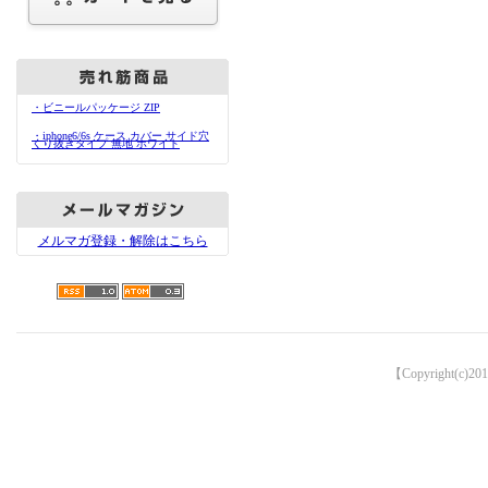
・ビニールパッケージ ZIP
・iphone6/6s ケース カバー サイド穴
くり抜きタイプ 無地 ホワイト
メルマガ登録・解除はこちら
【Copyright(c)201