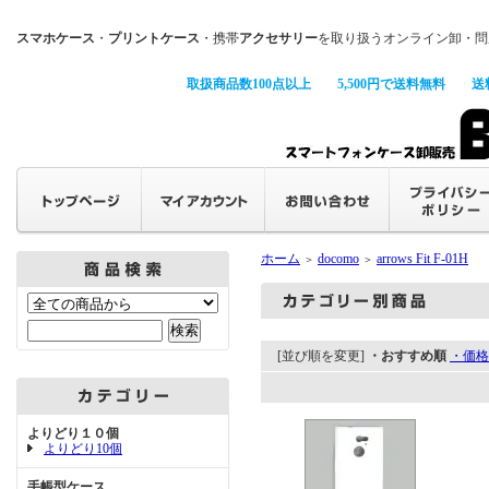
スマホケース
・
プリントケース
・携帯
アクセサリー
を取り扱うオンライン卸・問
取扱商品数100点以上
5,500円で送料無料
送
ホーム
docomo
arrows Fit F-01H
＞
＞
[並び順を変更]
・おすすめ順
・価格
よりどり１０個
よりどり10個
手帳型ケース