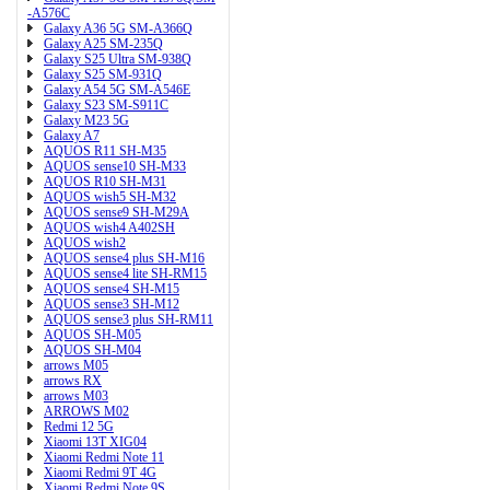
-A576C
Galaxy A36 5G SM-A366Q
Galaxy A25 SM-235Q
Galaxy S25 Ultra SM-938Q
Galaxy S25 SM-931Q
Galaxy A54 5G SM-A546E
Galaxy S23 SM-S911C
Galaxy M23 5G
Galaxy A7
AQUOS R11 SH-M35
AQUOS sense10 SH-M33
AQUOS R10 SH-M31
AQUOS wish5 SH-M32
AQUOS sense9 SH-M29A
AQUOS wish4 A402SH
AQUOS wish2
AQUOS sense4 plus SH-M16
AQUOS sense4 lite SH-RM15
AQUOS sense4 SH-M15
AQUOS sense3 SH-M12
AQUOS sense3 plus SH-RM11
AQUOS SH-M05
AQUOS SH-M04
arrows M05
arrows RX
arrows M03
ARROWS M02
Redmi 12 5G
Xiaomi 13T XIG04
Xiaomi Redmi Note 11
Xiaomi Redmi 9T 4G
Xiaomi Redmi Note 9S