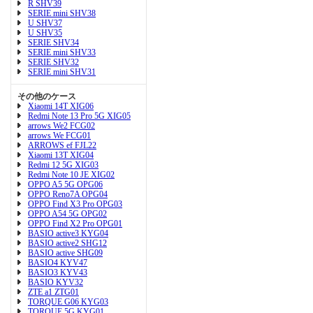
R SHV39
SERIE mini SHV38
U SHV37
U SHV35
SERIE SHV34
SERIE mini SHV33
SERIE SHV32
SERIE mini SHV31
その他のケース
Xiaomi 14T XIG06
Redmi Note 13 Pro 5G XIG05
arrows We2 FCG02
arrows We FCG01
ARROWS ef FJL22
Xiaomi 13T XIG04
Redmi 12 5G XIG03
Redmi Note 10 JE XIG02
OPPO A5 5G OPG06
OPPO Reno7A OPG04
OPPO Find X3 Pro OPG03
OPPO A54 5G OPG02
OPPO Find X2 Pro OPG01
BASIO active3 KYG04
BASIO active2 SHG12
BASIO active SHG09
BASIO4 KYV47
BASIO3 KYV43
BASIO KYV32
ZTE a1 ZTG01
TORQUE G06 KYG03
TORQUE 5G KYG01