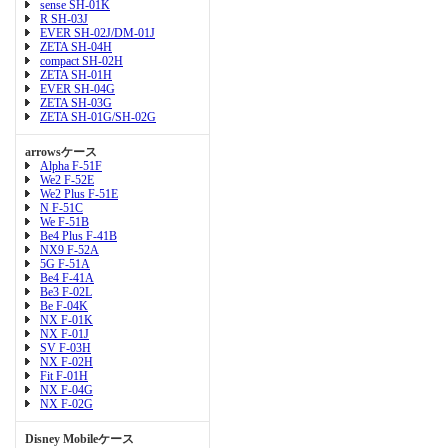
sense SH-01K
R SH-03J
EVER SH-02J/DM-01J
ZETA SH-04H
compact SH-02H
ZETA SH-01H
EVER SH-04G
ZETA SH-03G
ZETA SH-01G/SH-02G
arrowsケース
Alpha F-51F
We2 F-52E
We2 Plus F-51E
N F-51C
We F-51B
Be4 Plus F-41B
NX9 F-52A
5G F-51A
Be4 F-41A
Be3 F-02L
Be F-04K
NX F-01K
NX F-01J
SV F-03H
NX F-02H
Fit F-01H
NX F-04G
NX F-02G
Disney Mobileケース