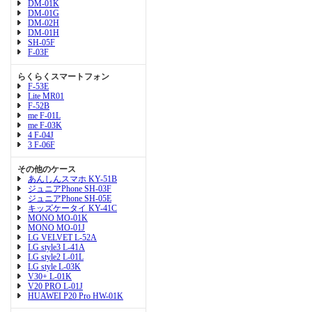
DM-01K
DM-01G
DM-02H
DM-01H
SH-05F
F-03F
らくらくスマートフォン
F-53E
Lite MR01
F-52B
me F-01L
me F-03K
4 F-04J
3 F-06F
その他のケース
あんしんスマホ KY-51B
ジュニアPhone SH-03F
ジュニアPhone SH-05E
キッズケータイ KY-41C
MONO MO-01K
MONO MO-01J
LG VELVET L-52A
LG style3 L-41A
LG style2 L-01L
LG style L-03K
V30+ L-01K
V20 PRO L-01J
HUAWEI P20 Pro HW-01K