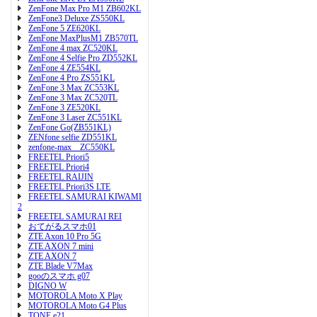
ZenFone Max Pro M1 ZB602KL
ZenFone3 Deluxe ZS550KL
ZenFone 5 ZE620KL
ZenFone MaxPlusM1 ZB570TL
ZenFone 4 max ZC520KL
ZenFone 4 Selfie Pro ZD552KL
ZenFone 4 ZE554KL
ZenFone 4 Pro ZS551KL
ZenFone 3 Max ZC553KL
ZenFone 3 Max ZC520TL
ZenFone 3 ZE520KL
ZenFone 3 Laser ZC551KL
ZenFone Go(ZB551KL)
ZENfone selfie ZD551KL
zenfone-max ZC550KL
FREETEL Priori5
FREETEL Priori4
FREETEL RAIJIN
FREETEL Priori3S LTE
FREETEL SAMURAI KIWAMI
2
FREETEL SAMURAI REI
おてがるスマホ01
ZTE Axon 10 Pro 5G
ZTE AXON 7 mini
ZTE AXON 7
ZTE Blade V7Max
gooのスマホ g07
DIGNO W
MOTOROLA Moto X Play
MOTOROLA Moto G4 Plus
TONE e21