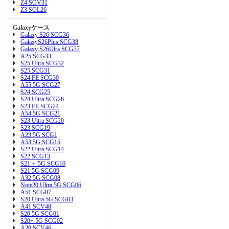
Z4 SOV31
Z3 SOL26
Galaxyケース
Galaxy S26 SCG36
GalaxyS26Plus SCG38
Galaxy S26Ulra SCG37
A25 SCG33
S25 Ultra SCG32
S25 SCG31
S24 FE SCG30
A55 5G SCG27
S24 SCG25
S24 Ultra SCG26
S23 FE SCG24
A54 5G SCG21
S23 Ultra SCG20
S23 SCG19
A23 5G SCG1
A53 5G SCG15
S22 Ultra SCG14
S22 SCG13
S21＋ 5G SCG10
S21 5G SCG09
A32 5G SCG08
Note20 Ultra 5G SCG06
A51 SCG07
S20 Ultra 5G SCG03
A41 SCV48
S20 5G SCG01
S20+ 5G SCG02
A20 SCV46