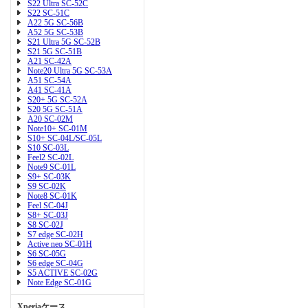
S22 Ultra SC-52C
S22 SC-51C
A22 5G SC-56B
A52 5G SC-53B
S21 Ultra 5G SC-52B
S21 5G SC-51B
A21 SC-42A
Note20 Ultra 5G SC-53A
A51 SC-54A
A41 SC-41A
S20+ 5G SC-52A
S20 5G SC-51A
A20 SC-02M
Note10+ SC-01M
S10+ SC-04L/SC-05L
S10 SC-03L
Feel2 SC-02L
Note9 SC-01L
S9+ SC-03K
S9 SC-02K
Note8 SC-01K
Feel SC-04J
S8+ SC-03J
S8 SC-02J
S7 edge SC-02H
Active neo SC-01H
S6 SC-05G
S6 edge SC-04G
S5 ACTIVE SC-02G
Note Edge SC-01G
Xperiaケース