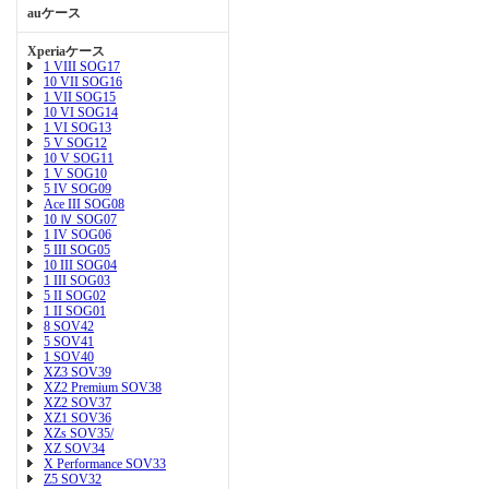
auケース
Xperiaケース
1 VIII SOG17
10 VII SOG16
1 VII SOG15
10 VI SOG14
1 VI SOG13
5 V SOG12
10 V SOG11
1 V SOG10
5 IV SOG09
Ace III SOG08
10 Ⅳ SOG07
1 IV SOG06
5 III SOG05
10 III SOG04
1 III SOG03
5 II SOG02
1 II SOG01
8 SOV42
5 SOV41
1 SOV40
XZ3 SOV39
XZ2 Premium SOV38
XZ2 SOV37
XZ1 SOV36
XZs SOV35/
XZ SOV34
X Performance SOV33
Z5 SOV32