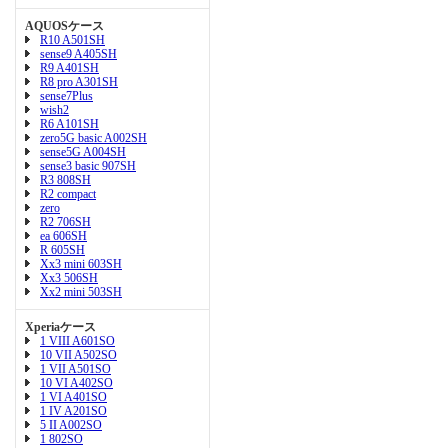
AQUOSケース
R10 A501SH
sense9 A405SH
R9 A401SH
R8 pro A301SH
sense7Plus
wish2
R6 A101SH
zero5G basic A002SH
sense5G A004SH
sense3 basic 907SH
R3 808SH
R2 compact
zero
R2 706SH
ea 606SH
R 605SH
Xx3 mini 603SH
Xx3 506SH
Xx2 mini 503SH
Xperiaケース
1 VIII A601SO
10 VII A502SO
1 VII A501SO
10 VI A402SO
1 VI A401SO
1 IV A201SO
5 II A002SO
1 802SO