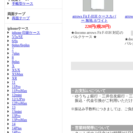
手帳型ケース
両面テープ
arrows Fit F-01H ケースカバ
arr
両面テープ
ー 無地 ホワイト
220円(税20円)
iphoneケース
iphone 印刷ケース
★docomo arrows Fit F-01H 対応の
5/5s/SE
バルクケース ★
★doc
6/6s
バル
6plus/6splus
7
7plus
8
8plus
X
XS/X
XSMax
XR
11
11Pro
・お支払いについて
11ProMax
12mini
・ゆうちょ銀行・三井住友銀行・三菱
12/12Pro
振込・代金引換がご利用いただけ
12ProMax
13
※振込み手数料につきましては、ご負
13mini
13Pro
13ProMax
14
・営業時間帯について
14Plus
14Pro