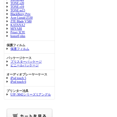
TONE e20
TONE e19
TONE m15
BlackBerry Priv
Acer Liquid Z530
ZTE Blade V580
KATANA2
MIYABI
Priori 3LTE
honor6 plus
保護フィルム
保護フィルム
パッケージケース
ブリスターパッケージ
ビニールパッケージ
オーディオプレーヤーケース
iPod touch 5
iPod touch 6
プリンター冶具
UJF-3042シリーズ Lアングル