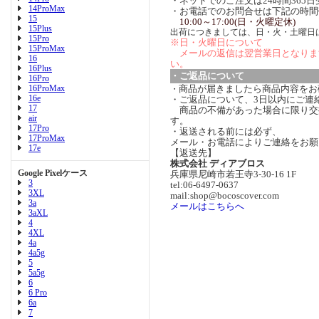
・ネットでのご注文は24時間365
14ProMax
・お電話でのお問合せは下記の時間
15
10:00～17:00(日・火曜定休)
15Plus
出荷につきましては、日・火・土曜日
15Pro
※日・火曜日について
15ProMax
メールの返信は翌営業日となりま
16
い。
16Plus
・ご返品について
16Pro
16ProMax
商品が届きましたら商品内容をお
・
16e
・ご返品について、3日以内にご連
17
商品の不備があった場合に限り交
air
す。
17Pro
・返送される前には必ず、
17ProMax
メール・お電話によりご連絡をお願
17e
【返送先】
株式会社 ディアブロス
Google Pixelケース
兵庫県尼崎市若王寺3-30-16 1F
3
tel:06-6497-0637
3XL
mail:shop@bocoscover.com
3a
メールはこちらへ
3aXL
4
4XL
4a
4a5g
5
5a5g
6
6 Pro
6a
7