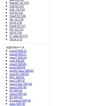
Note10+ SCV45
A30 SCV43
S10+ SCV42
S10 SCV41
Note9 SCV40
S9+ SCV39
S9 SCV38
Note8 SCV37
S8+ SCV35
S8 SCV36
S7 edge SCV33
A8 SCV32
AQUOSケース
sense9 SHG14
sense8 SHG11
sense7 SHG10
wish SHG06
sense6 SHG05
zero6 SHG04
zero5G basic SHG02
sense5G SHG03
R5G SHG01
zero2 SHV47
sense3 plus SHV46
sense3 SHV45
R3 SHV44
sense2 SHV43
R2 SHV42
R compact SHV41
sense SHV40