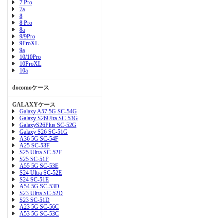
7 Pro
7a
8
8 Pro
8a
9/9Pro
9ProXL
9a
10/10Pro
10ProXL
10a
docomoケース
GALAXYケース
Galaxy A57 5G SC-54G
Galaxy S26Ulra SC-53G
GalaxyS26Plus SC-52G
Galaxy S26 SC-51G
A36 5G SC-54F
A25 SC-53F
S25 Ultra SC-52F
S25 SC-51F
A55 5G SC-53E
S24 Ultra SC-52E
S24 SC-51E
A54 5G SC-53D
S23 Ultra SC-52D
S23 SC-51D
A23 5G SC-56C
A53 5G SC-53C