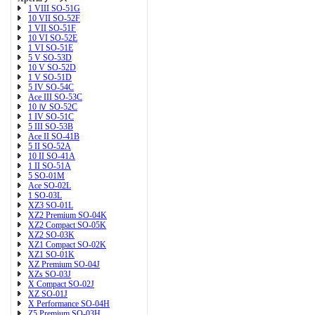
1 VIII SO-51G
10 VII SO-52F
1 VII SO-51F
10 VI SO-52E
1 VI SO-51E
5 V SO-53D
10 V SO-52D
1 V SO-51D
5 IV SO-54C
Ace III SO-53C
10 Ⅳ SO-52C
1 IV SO-51C
5 III SO-53B
Ace II SO-41B
5 II SO-52A
10 II SO-41A
1 II SO-51A
5 SO-01M
Ace SO-02L
1 SO-03L
XZ3 SO-01L
XZ2 Premium SO-04K
XZ2 Compact SO-05K
XZ2 SO-03K
XZ1 Compact SO-02K
XZ1 SO-01K
XZ Premium SO-04J
XZs SO-03J
X Compact SO-02J
XZ SO-01J
X Performance SO-04H
Z5 Premium SO-03H