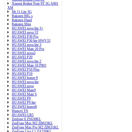
Xiaomi Redmi Note 9T 5G A001
XM
Mi 11 Lite 5G
Rakuten BIG s
Rakuten Hand
Rakuten Mini
HUAWEI nova lite 3+
HUAWEI nova 5T
HUAWEI P30 Pro
HUAWEI P30 lite HWV33
HUAWEI nova lite 3
HUAWEI Mate 20 Pro
HUAWEI nova3
HUAWEI P20
HUAWEI nova lite 2
HUAWEI Mate 10 PRO
HUAWEI P10 Plus
HUAWEI P10
HUAWEI honor 9
HUAWEI nova lite
HUAWEI nova
HUAWEI Mate9
HUAWEI Mate S
HUAWEI P9
HUAWEI P9 lite
HUAWEI honor8
Huawei Y6
HUAWEI GR5
Zenfone 6 ZS630KL
ZenFone Max M2 ZB633KL
ZenFone Max Pro M2 ZB631KL
ZenFone Live L1 ZA550KL