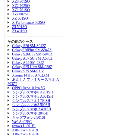
XZ3 801SO
XZ2 702SO
XZ1 701SO
XZs 602SO
XZ 601SO
X Performance 502SO
Z5 501SO
Z3 401SO
その他のケース
Galaxy S26 SM-S942Z
GalaxyS26Plus SM-S947Z
Galaxy S26Ulra SM-S948Z
Galaxy A57 5G SM-A576Z
Galaxy A25 SM-235Z
Galaxy S25 Ultra SM-938Z
Galaxy S25 SM-931Z
Xiaomi 14TPro A402XM
あんしんファミリースマホ A
303ZT
OPPO Reno10 Pro 5G
シンプルスマホ6 A201SH
シンプルスマホ5 A001SH
シンプルスマホ4 704SH
シンプルスマホ3 509SH
シンプルスマホ 2 401SH
シンプルスマホ 204SH
キッズフォン2 901SI
We2 A402FC
arrows U 801FJ
ARROWS A 202F
ARROWS A 201F