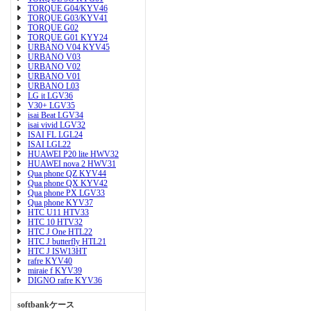
TORQUE G04/KYV46
TORQUE G03/KYV41
TORQUE G02
TORQUE G01 KYY24
URBANO V04 KYV45
URBANO V03
URBANO V02
URBANO V01
URBANO L03
LG it LGV36
V30+ LGV35
isai Beat LGV34
isai vivid LGV32
ISAI FL LGL24
ISAI LGL22
HUAWEI P20 lite HWV32
HUAWEI nova 2 HWV31
Qua phone QZ KYV44
Qua phone QX KYV42
Qua phone PX LGV33
Qua phone KYV37
HTC U11 HTV33
HTC 10 HTV32
HTC J One HTL22
HTC J butterfly HTL21
HTC J ISW13HT
rafre KYV40
miraie f KYV39
DIGNO rafre KYV36
softbankケース