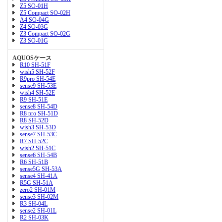
Z5 SO-01H
Z5 Compact SO-02H
A4 SO-04G
Z4 SO-03G
Z3 Compact SO-02G
Z3 SO-01G
AQUOSケース
R10 SH-51F
wish5 SH-52F
R9pro SH-54E
sense9 SH-53E
wish4 SH-52E
R9 SH-51E
sense8 SH-54D
R8 pro SH-51D
R8 SH-52D
wish3 SH-53D
sense7 SH-53C
R7 SH-52C
wish2 SH-51C
sense6 SH-54B
R6 SH-51B
sense5G SH-53A
sense4 SH-41A
R5G SH-51A
zero2 SH-01M
sense3 SH-02M
R3 SH-04L
sense2 SH-01L
R2 SH-03K