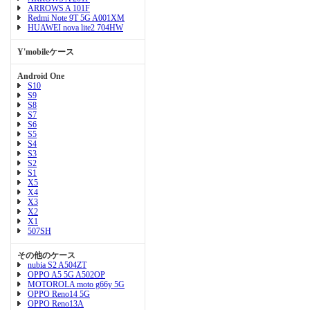
ARROWS A 101F
Redmi Note 9T 5G A001XM
HUAWEI nova lite2 704HW
Y'mobileケース
Android One
S10
S9
S8
S7
S6
S5
S4
S3
S2
S1
X5
X4
X3
X2
X1
507SH
その他のケース
nubia S2 A504ZT
OPPO A5 5G A502OP
MOTOROLA moto g66y 5G
OPPO Reno14 5G
OPPO Reno13A