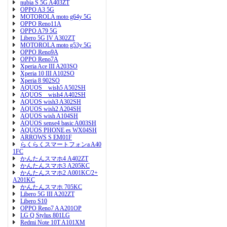
nubia S 5G A403ZT
OPPO A3 5G
MOTOROLA moto g64y 5G
OPPO Reno11A
OPPO A79 5G
Libero 5G IV A302ZT
MOTOROLA moto g53y 5G
OPPO Reno9A
OPPO Reno7A
Xperia Ace III A203SO
Xperia 10 III A102SO
Xperia 8 902SO
AQUOS wish5 A502SH
AQUOS wish4 A402SH
AQUOS wish3 A302SH
AQUOS wish2 A204SH
AQUOS wish A104SH
AQUOS sense4 basic A003SH
AQUOS PHONE es WX04SH
ARROWS S EM01F
らくらくスマートフォンa A40
1FC
かんたんスマホ4 A402ZT
かんたんスマホ3 A205KC
かんたんスマホ2 A001KC/2+
A201KC
かんたんスマホ 705KC
Libero 5G III A202ZT
Libero S10
OPPO Reno7 A A201OP
LG Q Stylus 801LG
Redmi Note 10T A101XM