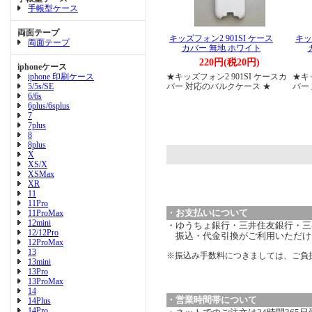
手帳型ケース
両面テープ
キッズフォン2 901SI ケース
キッ
両面テープ
カバー 無地 ホワイト
220円(税20円)
iphoneケース
iphone 印刷ケース
★キッズフォン2 901SI ケースカ
★キッ
5/5s/SE
バー 対応のバルクケース ★
バー
6/6s
6plus/6splus
7
7plus
8
8plus
X
XS/X
XSMax
XR
11
11Pro
・お支払いについて
11ProMax
12mini
・ゆうちょ銀行・三井住友銀行・三菱
12/12Pro
振込・代金引換がご利用いただけ
12ProMax
13
※振込み手数料につきましては、ご負
13mini
13Pro
13ProMax
14
・営業時間帯について
14Plus
14Pro