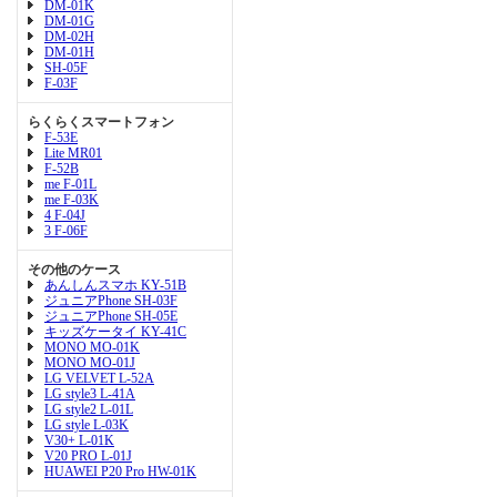
DM-01K
DM-01G
DM-02H
DM-01H
SH-05F
F-03F
らくらくスマートフォン
F-53E
Lite MR01
F-52B
me F-01L
me F-03K
4 F-04J
3 F-06F
その他のケース
あんしんスマホ KY-51B
ジュニアPhone SH-03F
ジュニアPhone SH-05E
キッズケータイ KY-41C
MONO MO-01K
MONO MO-01J
LG VELVET L-52A
LG style3 L-41A
LG style2 L-01L
LG style L-03K
V30+ L-01K
V20 PRO L-01J
HUAWEI P20 Pro HW-01K