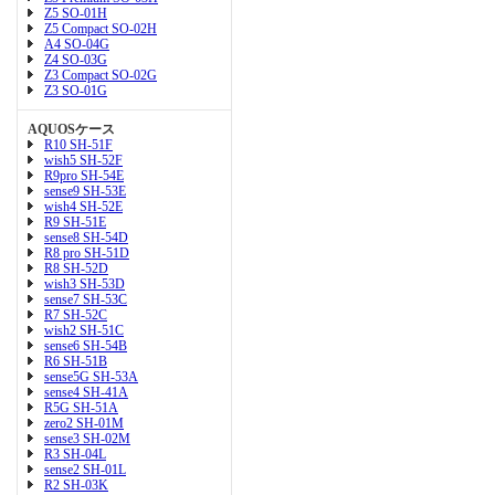
Z5 SO-01H
Z5 Compact SO-02H
A4 SO-04G
Z4 SO-03G
Z3 Compact SO-02G
Z3 SO-01G
AQUOSケース
R10 SH-51F
wish5 SH-52F
R9pro SH-54E
sense9 SH-53E
wish4 SH-52E
R9 SH-51E
sense8 SH-54D
R8 pro SH-51D
R8 SH-52D
wish3 SH-53D
sense7 SH-53C
R7 SH-52C
wish2 SH-51C
sense6 SH-54B
R6 SH-51B
sense5G SH-53A
sense4 SH-41A
R5G SH-51A
zero2 SH-01M
sense3 SH-02M
R3 SH-04L
sense2 SH-01L
R2 SH-03K