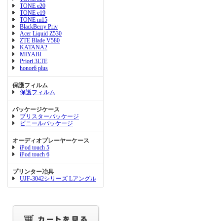
TONE e20
TONE e19
TONE m15
BlackBerry Priv
Acer Liquid Z530
ZTE Blade V580
KATANA2
MIYABI
Priori 3LTE
honor6 plus
保護フィルム
保護フィルム
パッケージケース
ブリスターパッケージ
ビニールパッケージ
オーディオプレーヤーケース
iPod touch 5
iPod touch 6
プリンター冶具
UJF-3042シリーズ Lアングル