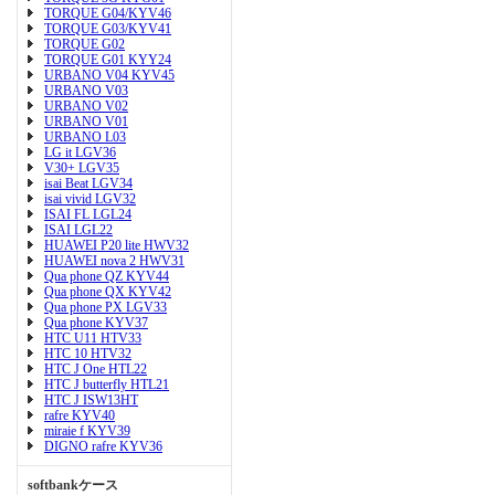
TORQUE G04/KYV46
TORQUE G03/KYV41
TORQUE G02
TORQUE G01 KYY24
URBANO V04 KYV45
URBANO V03
URBANO V02
URBANO V01
URBANO L03
LG it LGV36
V30+ LGV35
isai Beat LGV34
isai vivid LGV32
ISAI FL LGL24
ISAI LGL22
HUAWEI P20 lite HWV32
HUAWEI nova 2 HWV31
Qua phone QZ KYV44
Qua phone QX KYV42
Qua phone PX LGV33
Qua phone KYV37
HTC U11 HTV33
HTC 10 HTV32
HTC J One HTL22
HTC J butterfly HTL21
HTC J ISW13HT
rafre KYV40
miraie f KYV39
DIGNO rafre KYV36
softbankケース