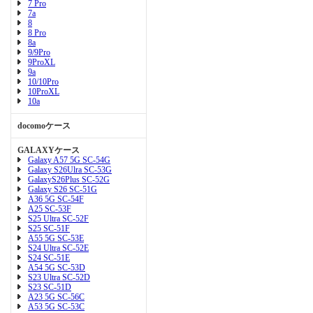
7 Pro
7a
8
8 Pro
8a
9/9Pro
9ProXL
9a
10/10Pro
10ProXL
10a
docomoケース
GALAXYケース
Galaxy A57 5G SC-54G
Galaxy S26Ulra SC-53G
GalaxyS26Plus SC-52G
Galaxy S26 SC-51G
A36 5G SC-54F
A25 SC-53F
S25 Ultra SC-52F
S25 SC-51F
A55 5G SC-53E
S24 Ultra SC-52E
S24 SC-51E
A54 5G SC-53D
S23 Ultra SC-52D
S23 SC-51D
A23 5G SC-56C
A53 5G SC-53C