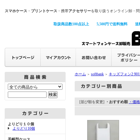
スマホケース
・
プリントケース
・携帯
アクセサリー
を取り扱うオンライン卸・問
取扱商品数100点以上
5,500円で送料無料
送
ホーム
softbank
キッズフォン2 901
＞
＞
[並び順を変更]
・おすすめ順
・価格
よりどり１０個
よりどり10個
手帳型ケース