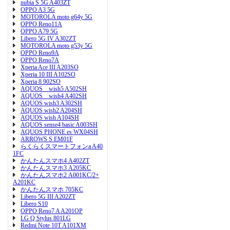
nubia S 5G A403ZT
OPPO A3 5G
MOTOROLA moto g64y 5G
OPPO Reno11A
OPPO A79 5G
Libero 5G IV A302ZT
MOTOROLA moto g53y 5G
OPPO Reno9A
OPPO Reno7A
Xperia Ace III A203SO
Xperia 10 III A102SO
Xperia 8 902SO
AQUOS wish5 A502SH
AQUOS wish4 A402SH
AQUOS wish3 A302SH
AQUOS wish2 A204SH
AQUOS wish A104SH
AQUOS sense4 basic A003SH
AQUOS PHONE es WX04SH
ARROWS S EM01F
らくらくスマートフォンa A40
1FC
かんたんスマホ4 A402ZT
かんたんスマホ3 A205KC
かんたんスマホ2 A001KC/2+
A201KC
かんたんスマホ 705KC
Libero 5G III A202ZT
Libero S10
OPPO Reno7 A A201OP
LG Q Stylus 801LG
Redmi Note 10T A101XM