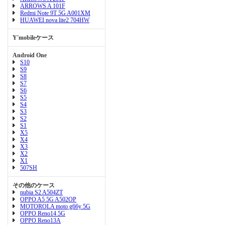
ARROWS A 101F
Redmi Note 9T 5G A001XM
HUAWEI nova lite2 704HW
Y'mobileケース
Android One
S10
S9
S8
S7
S6
S5
S4
S3
S2
S1
X5
X4
X3
X2
X1
507SH
その他のケース
nubia S2 A504ZT
OPPO A5 5G A502OP
MOTOROLA moto g66y 5G
OPPO Reno14 5G
OPPO Reno13A