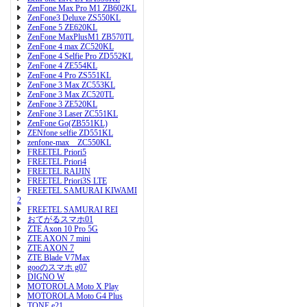
ZenFone Max Pro M1 ZB602KL
ZenFone3 Deluxe ZS550KL
ZenFone 5 ZE620KL
ZenFone MaxPlusM1 ZB570TL
ZenFone 4 max ZC520KL
ZenFone 4 Selfie Pro ZD552KL
ZenFone 4 ZE554KL
ZenFone 4 Pro ZS551KL
ZenFone 3 Max ZC553KL
ZenFone 3 Max ZC520TL
ZenFone 3 ZE520KL
ZenFone 3 Laser ZC551KL
ZenFone Go(ZB551KL)
ZENfone selfie ZD551KL
zenfone-max ZC550KL
FREETEL Priori5
FREETEL Priori4
FREETEL RAIJIN
FREETEL Priori3S LTE
FREETEL SAMURAI KIWAMI
2
FREETEL SAMURAI REI
おてがるスマホ01
ZTE Axon 10 Pro 5G
ZTE AXON 7 mini
ZTE AXON 7
ZTE Blade V7Max
gooのスマホ g07
DIGNO W
MOTOROLA Moto X Play
MOTOROLA Moto G4 Plus
TONE e21