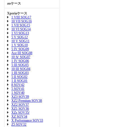
auケース
Xperiaケース
1 VIII SOG17
10 VII SOG16
1 VII SOG15
10 VI SOG14
1 VI SOG13
5 V SOG12
10 V SOG11
1 V SOG10
5 IV SOG09
Ace III SOG08
10 Ⅳ SOG07
1 IV SOG06
5 III SOG05
10 III SOG04
1 III SOG03
5 II SOG02
1 II SOG01
8 SOV42
5 SOV41
1 SOV40
XZ3 SOV39
XZ2 Premium SOV38
XZ2 SOV37
XZ1 SOV36
XZs SOV35/
XZ SOV34
X Performance SOV33
Z5 SOV32