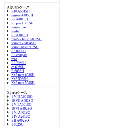
AQUOSケース
R10 A501SH
sense9 A405SH
R9 A401SH
R8 pro A301SH
sense7Plus
wish2
R6 A101SH
zero5G basic A002SH
sense5G A004SH
sense3 basic 907SH
R3 808SH
R2 compact
zero
R2 706SH
ea 606SH
R 605SH
Xx3 mini 603SH
Xx3 506SH
Xx2 mini 503SH
Xperiaケース
1 VIII A601SO
10 VII A502SO
1 VII A501SO
10 VI A402SO
1 VI A401SO
1 IV A201SO
5 II A002SO
1 802SO