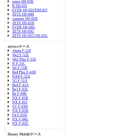
sense SH-01K
R SH-03J
EVER SH-02J/DM-01J
ZETA SH-04H
compact SH-02H
ZETA SH-01H
EVER SH-04G
ZETA SH-03G
ZETA SH-01G/SH-02G
arrowsケース
Alpha F-51F
We2 F-52E
We2 Plus F-51E
N F-51C
We F-51B
Be4 Plus F-41B
NX9 F-52A
5G F-51A
Be4 F-41A
Be3 F-02L
Be F-04K
NX F-01K
NX F-01J
SV F-03H
NX F-02H
Fit F-01H
NX F-04G
NX F-02G
Disney Mobileケース