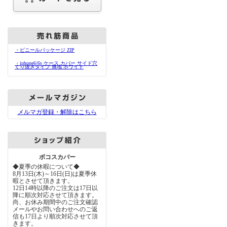
・ビニールパッケージ ZIP
・iphone6/6s ケース カバー サイド穴
くり抜きタイプ 無地 ホワイト
メルマガ登録・解除はこちら
ボコスカバー
◆夏季の休暇について◆
8月13日(木)～16日(日)は夏季休
暇とさせて頂きます。
12日14時以降のご注文は17日以
降に順次対応させて頂きます。
尚、お休み期間中のご注文確認
メールやお問い合わせへのご返
信も17日より順次対応させて頂
きます。