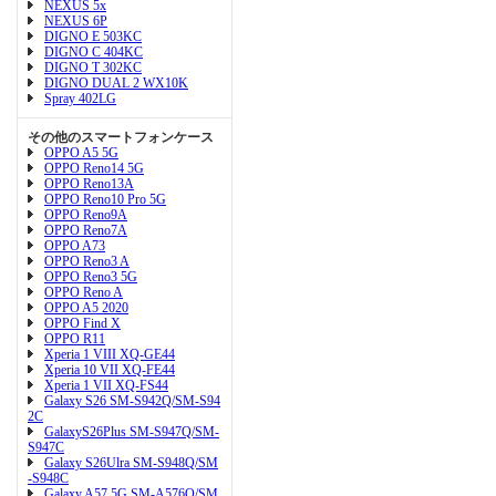
NEXUS 5x
NEXUS 6P
DIGNO E 503KC
DIGNO C 404KC
DIGNO T 302KC
DIGNO DUAL 2 WX10K
Spray 402LG
その他のスマートフォンケース
OPPO A5 5G
OPPO Reno14 5G
OPPO Reno13A
OPPO Reno10 Pro 5G
OPPO Reno9A
OPPO Reno7A
OPPO A73
OPPO Reno3 A
OPPO Reno3 5G
OPPO Reno A
OPPO A5 2020
OPPO Find X
OPPO R11
Xperia 1 VIII XQ-GE44
Xperia 10 VII XQ-FE44
Xperia 1 VII XQ-FS44
Galaxy S26 SM-S942Q/SM-S94
2C
GalaxyS26Plus SM-S947Q/SM-
S947C
Galaxy S26Ulra SM-S948Q/SM
-S948C
Galaxy A57 5G SM-A576Q/SM