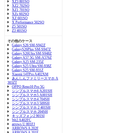
XZ3 801SO
XZ2 702SO
XZ1 701SO
XZs 602SO
XZ 601SO
X Performance 502SO
Z5 501SO
Z3 401SO
その他のケース
Galaxy S26 SM-S942Z
GalaxyS26Plus SM-S947Z
Galaxy S26Ulra SM-S948Z
Galaxy A57 5G SM-A576Z
Galaxy A25 SM-235Z
Galaxy S25 Ultra SM-938Z
Galaxy S25 SM-931Z
Xiaomi 14TPro A402XM
あんしんファミリースマホ A
303ZT
OPPO Reno10 Pro 5G
シンプルスマホ6 A201SH
シンプルスマホ5 A001SH
シンプルスマホ4 704SH
シンプルスマホ3 509SH
シンプルスマホ 2 401SH
シンプルスマホ 204SH
キッズフォン2 901SI
We2 A402FC
arrows U 801FJ
ARROWS A 202F
ARROWS A 201F