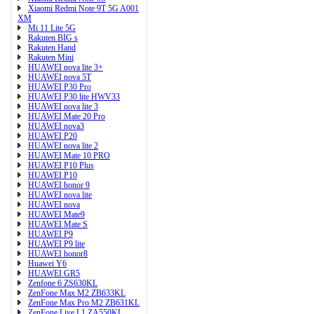
Xiaomi Redmi Note 9T 5G A001
XM
Mi 11 Lite 5G
Rakuten BIG s
Rakuten Hand
Rakuten Mini
HUAWEI nova lite 3+
HUAWEI nova 5T
HUAWEI P30 Pro
HUAWEI P30 lite HWV33
HUAWEI nova lite 3
HUAWEI Mate 20 Pro
HUAWEI nova3
HUAWEI P20
HUAWEI nova lite 2
HUAWEI Mate 10 PRO
HUAWEI P10 Plus
HUAWEI P10
HUAWEI honor 9
HUAWEI nova lite
HUAWEI nova
HUAWEI Mate9
HUAWEI Mate S
HUAWEI P9
HUAWEI P9 lite
HUAWEI honor8
Huawei Y6
HUAWEI GR5
Zenfone 6 ZS630KL
ZenFone Max M2 ZB633KL
ZenFone Max Pro M2 ZB631KL
ZenFone Live L1 ZA550KL