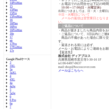
・ネットでのご注文は24時間365
14ProMax
・お電話でのお問合せは下記の時間
15
10:00～17:00(日・火曜定休)
15Plus
出荷につきましては、日・火・土曜日
15Pro
※日・火曜日について
15ProMax
メールの返信は翌営業日となりま
16
い。
16Plus
・ご返品について
16Pro
16ProMax
商品が届きましたら商品内容をお
・
16e
・ご返品について、3日以内にご連
17
商品の不備があった場合に限り交
air
す。
17Pro
・返送される前には必ず、
17ProMax
メール・お電話によりご連絡をお願
17e
【返送先】
株式会社 ディアブロス
Google Pixelケース
兵庫県尼崎市若王寺3-30-16 1F
3
tel:06-6497-0637
3XL
mail:shop@bocoscover.com
3a
メールはこちらへ
3aXL
4
4XL
4a
4a5g
5
5a5g
6
6 Pro
6a
7