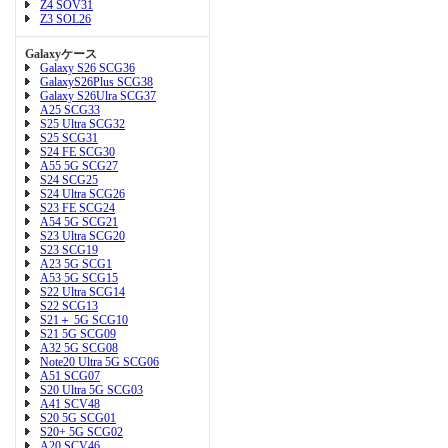
Z4 SOV31
Z3 SOL26
Galaxyケース
Galaxy S26 SCG36
GalaxyS26Plus SCG38
Galaxy S26Ulra SCG37
A25 SCG33
S25 Ultra SCG32
S25 SCG31
S24 FE SCG30
A55 5G SCG27
S24 SCG25
S24 Ultra SCG26
S23 FE SCG24
A54 5G SCG21
S23 Ultra SCG20
S23 SCG19
A23 5G SCG1
A53 5G SCG15
S22 Ultra SCG14
S22 SCG13
S21＋ 5G SCG10
S21 5G SCG09
A32 5G SCG08
Note20 Ultra 5G SCG06
A51 SCG07
S20 Ultra 5G SCG03
A41 SCV48
S20 5G SCG01
S20+ 5G SCG02
A20 SCV46