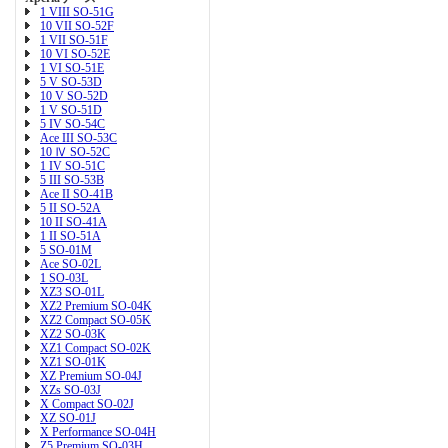
1 VIII SO-51G
10 VII SO-52F
1 VII SO-51F
10 VI SO-52E
1 VI SO-51E
5 V SO-53D
10 V SO-52D
1 V SO-51D
5 IV SO-54C
Ace III SO-53C
10 Ⅳ SO-52C
1 IV SO-51C
5 III SO-53B
Ace II SO-41B
5 II SO-52A
10 II SO-41A
1 II SO-51A
5 SO-01M
Ace SO-02L
1 SO-03L
XZ3 SO-01L
XZ2 Premium SO-04K
XZ2 Compact SO-05K
XZ2 SO-03K
XZ1 Compact SO-02K
XZ1 SO-01K
XZ Premium SO-04J
XZs SO-03J
X Compact SO-02J
XZ SO-01J
X Performance SO-04H
Z5 Premium SO-03H