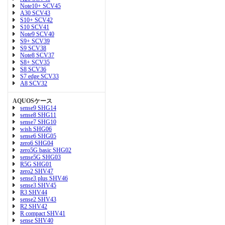
Note10+ SCV45
A30 SCV43
S10+ SCV42
S10 SCV41
Note9 SCV40
S9+ SCV39
S9 SCV38
Note8 SCV37
S8+ SCV35
S8 SCV36
S7 edge SCV33
A8 SCV32
AQUOSケース
sense9 SHG14
sense8 SHG11
sense7 SHG10
wish SHG06
sense6 SHG05
zero6 SHG04
zero5G basic SHG02
sense5G SHG03
R5G SHG01
zero2 SHV47
sense3 plus SHV46
sense3 SHV45
R3 SHV44
sense2 SHV43
R2 SHV42
R compact SHV41
sense SHV40