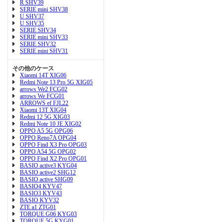
R SHV39
SERIE mini SHV38
U SHV37
U SHV35
SERIE SHV34
SERIE mini SHV33
SERIE SHV32
SERIE mini SHV31
その他のケース
Xiaomi 14T XIG06
Redmi Note 13 Pro 5G XIG05
arrows We2 FCG02
arrows We FCG01
ARROWS ef FJL22
Xiaomi 13T XIG04
Redmi 12 5G XIG03
Redmi Note 10 JE XIG02
OPPO A5 5G OPG06
OPPO Reno7A OPG04
OPPO Find X3 Pro OPG03
OPPO A54 5G OPG02
OPPO Find X2 Pro OPG01
BASIO active3 KYG04
BASIO active2 SHG12
BASIO active SHG09
BASIO4 KYV47
BASIO3 KYV43
BASIO KYV32
ZTE a1 ZTG01
TORQUE G06 KYG03
TORQUE 5G KYG01