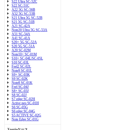
S22 Ultra SC-52C
S22 SC-51C
A22 5G SC-56B
A52 5G SC-53B
S21 Ultra 5G SC-52B
S21 5G SC-51B
A21 SC-42A
Note20 Ultra 5G SC-53A
A51 SC-54A
A41 SC-41A
S20+ 5G SC-52A
S20 5G SC-51A
A20 SC-02M
Note10+ SC-01M
S10+ SC-04L/SC-05L
S10 SC-03L
Feel2 SC-02L
Note9 SC-01L
S9+ SC-03K
S9 SC-02K
Note8 SC-01K
Feel SC-04J
S8+ SC-03J
S8 SC-02J
S7 edge SC-02H
Active neo SC-01H
S6 SC-05G
S6 edge SC-04G
S5 ACTIVE SC-02G
Note Edge SC-01G
Xperiaケース