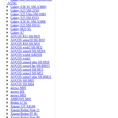
-A576C
Galaxy A36 5G SM-A366Q
Galaxy A25 SM-235Q
Galaxy S25 Ultra SM-938Q
Galaxy S25 SM-931Q
Galaxy A54 5G SM-A546E
Galaxy S23 SM-S911C
Galaxy M23 5G
Galaxy A7
AQUOS R11 SH-M35
AQUOS sense10 SH-M33
AQUOS R10 SH-M31
AQUOS wish5 SH-M32
AQUOS sense9 SH-M29A
AQUOS wish4 A402SH
AQUOS wish2
AQUOS sense4 plus SH-M16
AQUOS sense4 lite SH-RM15
AQUOS sense4 SH-M15
AQUOS sense3 SH-M12
AQUOS sense3 plus SH-RM11
AQUOS SH-M05
AQUOS SH-M04
arrows M05
arrows RX
arrows M03
ARROWS M02
Redmi 12 5G
Xiaomi 13T XIG04
Xiaomi Redmi Note 11
Xiaomi Redmi 9T 4G
Xiaomi Redmi Note 9S