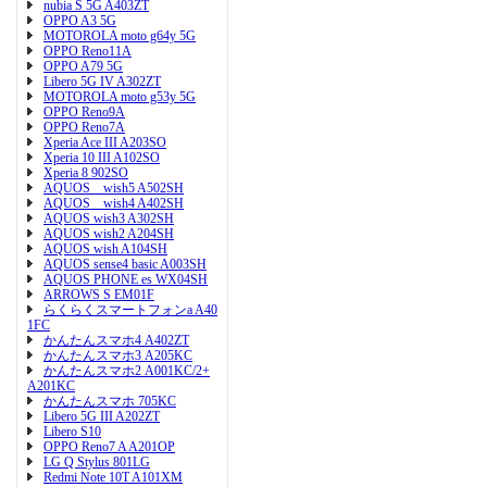
nubia S 5G A403ZT
OPPO A3 5G
MOTOROLA moto g64y 5G
OPPO Reno11A
OPPO A79 5G
Libero 5G IV A302ZT
MOTOROLA moto g53y 5G
OPPO Reno9A
OPPO Reno7A
Xperia Ace III A203SO
Xperia 10 III A102SO
Xperia 8 902SO
AQUOS wish5 A502SH
AQUOS wish4 A402SH
AQUOS wish3 A302SH
AQUOS wish2 A204SH
AQUOS wish A104SH
AQUOS sense4 basic A003SH
AQUOS PHONE es WX04SH
ARROWS S EM01F
らくらくスマートフォンa A40
1FC
かんたんスマホ4 A402ZT
かんたんスマホ3 A205KC
かんたんスマホ2 A001KC/2+
A201KC
かんたんスマホ 705KC
Libero 5G III A202ZT
Libero S10
OPPO Reno7 A A201OP
LG Q Stylus 801LG
Redmi Note 10T A101XM