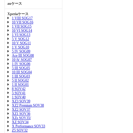
auケース
Xperiaケース
1 VIII SOG17
10 VII SOG16
1 VII SOG15
10 VI SOG14
1 VI SOG13
5 V SOG12
10 V SOG11
1 V SOG10
5 IV SOG09
Ace III SOG08
10 Ⅳ SOG07
1 IV SOG06
5 III SOG05
10 III SOG04
1 III SOG03
5 II SOG02
1 II SOG01
8 SOV42
5 SOV41
1 SOV40
XZ3 SOV39
XZ2 Premium SOV38
XZ2 SOV37
XZ1 SOV36
XZs SOV35/
XZ SOV34
X Performance SOV33
Z5 SOV32