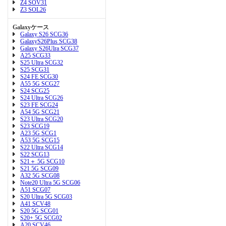
Z4 SOV31
Z3 SOL26
Galaxyケース
Galaxy S26 SCG36
GalaxyS26Plus SCG38
Galaxy S26Ulra SCG37
A25 SCG33
S25 Ultra SCG32
S25 SCG31
S24 FE SCG30
A55 5G SCG27
S24 SCG25
S24 Ultra SCG26
S23 FE SCG24
A54 5G SCG21
S23 Ultra SCG20
S23 SCG19
A23 5G SCG1
A53 5G SCG15
S22 Ultra SCG14
S22 SCG13
S21＋ 5G SCG10
S21 5G SCG09
A32 5G SCG08
Note20 Ultra 5G SCG06
A51 SCG07
S20 Ultra 5G SCG03
A41 SCV48
S20 5G SCG01
S20+ 5G SCG02
A20 SCV46