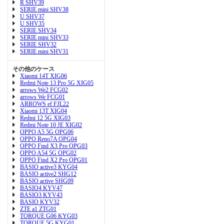
R SHV39
SERIE mini SHV38
U SHV37
U SHV35
SERIE SHV34
SERIE mini SHV33
SERIE SHV32
SERIE mini SHV31
その他のケース
Xiaomi 14T XIG06
Redmi Note 13 Pro 5G XIG05
arrows We2 FCG02
arrows We FCG01
ARROWS ef FJL22
Xiaomi 13T XIG04
Redmi 12 5G XIG03
Redmi Note 10 JE XIG02
OPPO A5 5G OPG06
OPPO Reno7A OPG04
OPPO Find X3 Pro OPG03
OPPO A54 5G OPG02
OPPO Find X2 Pro OPG01
BASIO active3 KYG04
BASIO active2 SHG12
BASIO active SHG09
BASIO4 KYV47
BASIO3 KYV43
BASIO KYV32
ZTE a1 ZTG01
TORQUE G06 KYG03
TORQUE 5G KYG01