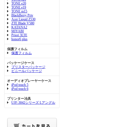
TONE e20
TONE e19
TONE m15
BlackBerry Priv
Acer Liquid Z530
ZTE Blade V580
KATANA2
MIYABI
Priori 3LTE
honor6 plus
保護フィルム
保護フィルム
パッケージケース
ブリスターパッケージ
ビニールパッケージ
オーディオプレーヤーケース
iPod touch 5
iPod touch 6
プリンター冶具
UJF-3042シリーズ Lアングル