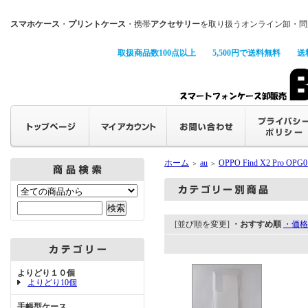
スマホケース
・
プリントケース
・携帯
アクセサリー
を取り扱うオンライン卸・問
取扱商品数100点以上
5,500円で送料無料
送
ホーム
au
OPPO Find X2 Pro OPG0
＞
＞
[並び順を変更]
・おすすめ順
・価格
よりどり１０個
よりどり10個
手帳型ケース