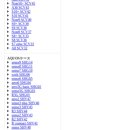
Note10+ SCV45
A30 SCV43
S10+ SCV42
S10 SCV41
Note9 SCV40
S9+ SCV39
S9 SCV38
Note8 SCV37
S8+ SCV35
S8 SCV36
S7 edge SCV33
A8 SCV32
AQUOSケース
sense9 SHG14
sense8 SHG11
sense7 SHG10
wish SHG06
sense6 SHG05
zero6 SHG04
zero5G basic SHG02
sense5G SHG03
R5G SHG01
zero2 SHV47
sense3 plus SHV46
sense3 SHV45
R3 SHV44
sense2 SHV43
R2 SHV42
R compact SHV41
sense SHV40