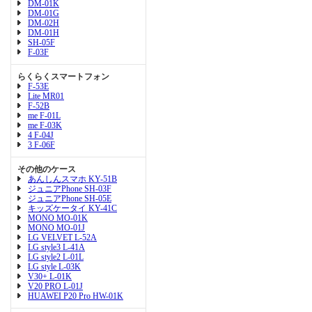
DM-01K
DM-01G
DM-02H
DM-01H
SH-05F
F-03F
らくらくスマートフォン
F-53E
Lite MR01
F-52B
me F-01L
me F-03K
4 F-04J
3 F-06F
その他のケース
あんしんスマホ KY-51B
ジュニアPhone SH-03F
ジュニアPhone SH-05E
キッズケータイ KY-41C
MONO MO-01K
MONO MO-01J
LG VELVET L-52A
LG style3 L-41A
LG style2 L-01L
LG style L-03K
V30+ L-01K
V20 PRO L-01J
HUAWEI P20 Pro HW-01K