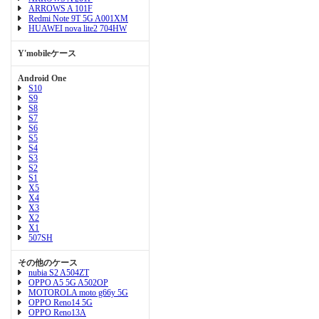
ARROWS A 101F
Redmi Note 9T 5G A001XM
HUAWEI nova lite2 704HW
Y'mobileケース
Android One
S10
S9
S8
S7
S6
S5
S4
S3
S2
S1
X5
X4
X3
X2
X1
507SH
その他のケース
nubia S2 A504ZT
OPPO A5 5G A502OP
MOTOROLA moto g66y 5G
OPPO Reno14 5G
OPPO Reno13A