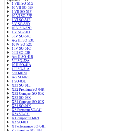
1 VIII SO-51G
10 VII SO-52F
1 VII SO-51F
10 VI SO-52E
1 VI SO-51E
5 V SO-53D
10 V SO-52D
1 V SO-51D
5 IV SO-54C
Ace III SO-53C
10 Ⅳ SO-52C
1 IV SO-51C
5 III SO-53B
Ace II SO-41B
5 II SO-52A
10 II SO-41A
1 II SO-51A
5 SO-01M
Ace SO-02L
1 SO-03L
XZ3 SO-01L
XZ2 Premium SO-04K
XZ2 Compact SO-05K
XZ2 SO-03K
XZ1 Compact SO-02K
XZ1 SO-01K
XZ Premium SO-04J
XZs SO-03J
X Compact SO-02J
XZ SO-01J
X Performance SO-04H
Z5 Premium SO-03H