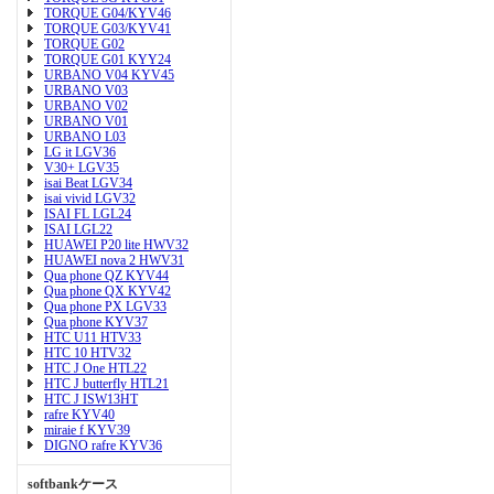
TORQUE G04/KYV46
TORQUE G03/KYV41
TORQUE G02
TORQUE G01 KYY24
URBANO V04 KYV45
URBANO V03
URBANO V02
URBANO V01
URBANO L03
LG it LGV36
V30+ LGV35
isai Beat LGV34
isai vivid LGV32
ISAI FL LGL24
ISAI LGL22
HUAWEI P20 lite HWV32
HUAWEI nova 2 HWV31
Qua phone QZ KYV44
Qua phone QX KYV42
Qua phone PX LGV33
Qua phone KYV37
HTC U11 HTV33
HTC 10 HTV32
HTC J One HTL22
HTC J butterfly HTL21
HTC J ISW13HT
rafre KYV40
miraie f KYV39
DIGNO rafre KYV36
softbankケース