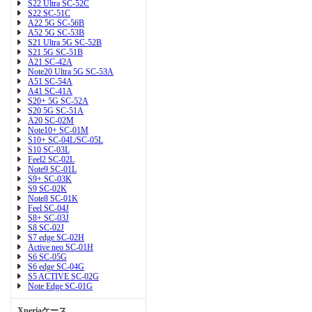
S22 Ultra SC-52C
S22 SC-51C
A22 5G SC-56B
A52 5G SC-53B
S21 Ultra 5G SC-52B
S21 5G SC-51B
A21 SC-42A
Note20 Ultra 5G SC-53A
A51 SC-54A
A41 SC-41A
S20+ 5G SC-52A
S20 5G SC-51A
A20 SC-02M
Note10+ SC-01M
S10+ SC-04L/SC-05L
S10 SC-03L
Feel2 SC-02L
Note9 SC-01L
S9+ SC-03K
S9 SC-02K
Note8 SC-01K
Feel SC-04J
S8+ SC-03J
S8 SC-02J
S7 edge SC-02H
Active neo SC-01H
S6 SC-05G
S6 edge SC-04G
S5 ACTIVE SC-02G
Note Edge SC-01G
Xperiaケース