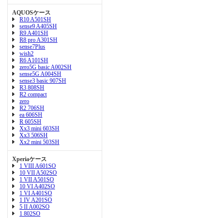
AQUOSケース
R10 A501SH
sense9 A405SH
R9 A401SH
R8 pro A301SH
sense7Plus
wish2
R6 A101SH
zero5G basic A002SH
sense5G A004SH
sense3 basic 907SH
R3 808SH
R2 compact
zero
R2 706SH
ea 606SH
R 605SH
Xx3 mini 603SH
Xx3 506SH
Xx2 mini 503SH
Xperiaケース
1 VIII A601SO
10 VII A502SO
1 VII A501SO
10 VI A402SO
1 VI A401SO
1 IV A201SO
5 II A002SO
1 802SO