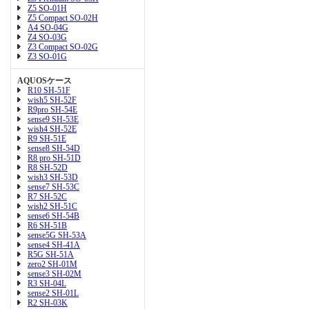
Z5 SO-01H
Z5 Compact SO-02H
A4 SO-04G
Z4 SO-03G
Z3 Compact SO-02G
Z3 SO-01G
AQUOSケース
R10 SH-51F
wish5 SH-52F
R9pro SH-54E
sense9 SH-53E
wish4 SH-52E
R9 SH-51E
sense8 SH-54D
R8 pro SH-51D
R8 SH-52D
wish3 SH-53D
sense7 SH-53C
R7 SH-52C
wish2 SH-51C
sense6 SH-54B
R6 SH-51B
sense5G SH-53A
sense4 SH-41A
R5G SH-51A
zero2 SH-01M
sense3 SH-02M
R3 SH-04L
sense2 SH-01L
R2 SH-03K