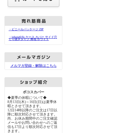
・ビニールパッケージ ZIP
・iphone6/6s ケース カバー サイド穴
くり抜きタイプ 無地 ホワイト
メルマガ登録・解除はこちら
ボコスカバー
◆夏季の休暇について◆
8月13日(木)～16日(日)は夏季休
暇とさせて頂きます。
12日14時以降のご注文は17日以
降に順次対応させて頂きます。
尚、お休み期間中のご注文確認
メールやお問い合わせへのご返
信も17日より順次対応させて頂
きます。