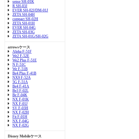
sense SH-01K
R SH-03J
EVER SH-02J/DM-01J
ZETA SH-04H
compact SH-02H
ZETA SH-01H
EVER SH-04G
ZETA SH-03G
ZETA SH-01G/SH-02G
arrowsケース
Alpha F-51F
We2 F-52E
We2 Plus F-51E
N F-51C
We F-51B
Be4 Plus F-41B
NX9 F-52A
5G F-51A
Be4 F-41A
Be3 F-02L
Be F-04K
NX F-01K
NX F-01J
SV F-03H
NX F-02H
Fit F-01H
NX F-04G
NX F-02G
Disney Mobileケース