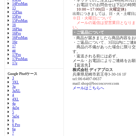
・ネットでのご注文は24時間365
14ProMax
・お電話でのお問合せは下記の時間
15
10:00～17:00(日・火曜定休)
15Plus
出荷につきましては、日・火・土曜日
15Pro
※日・火曜日について
15ProMax
メールの返信は翌営業日となりま
16
い。
16Plus
・ご返品について
16Pro
16ProMax
商品が届きましたら商品内容をお
・
16e
・ご返品について、3日以内にご連
17
商品の不備があった場合に限り交
air
す。
17Pro
・返送される前には必ず、
17ProMax
メール・お電話によりご連絡をお願
17e
【返送先】
株式会社 ディアブロス
Google Pixelケース
兵庫県尼崎市若王寺3-30-16 1F
3
tel:06-6497-0637
3XL
mail:shop@bocoscover.com
3a
メールはこちらへ
3aXL
4
4XL
4a
4a5g
5
5a5g
6
6 Pro
6a
7