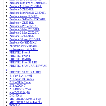
ZenFone Max Pro M1 ZB602KL
ZenFone3 Deluxe ZS550KL
ZenFone 5 ZE620KL
ZenFone MaxPlusM1 ZB570TL
ZenFone 4 max ZC520KL
ZenFone 4 Selfie Pro ZD552KL
ZenFone 4 ZE554KL
ZenFone 4 Pro ZS551KL
ZenFone 3 Max ZC553KL
ZenFone 3 Max ZC520TL
ZenFone 3 ZE520KL
ZenFone 3 Laser ZC551KL
ZenFone Go(ZB551KL)
ZENfone selfie ZD551KL
zenfone-max ZC550KL
FREETEL Priori5
FREETEL Priori4
FREETEL RAIJIN
FREETEL Priori3S LTE
FREETEL SAMURAI KIWAMI
2
FREETEL SAMURAI REI
おてがるスマホ01
ZTE Axon 10 Pro 5G
ZTE AXON 7 mini
ZTE AXON 7
ZTE Blade V7Max
gooのスマホ g07
DIGNO W
MOTOROLA Moto X Play
MOTOROLA Moto G4 Plus
TONE e21