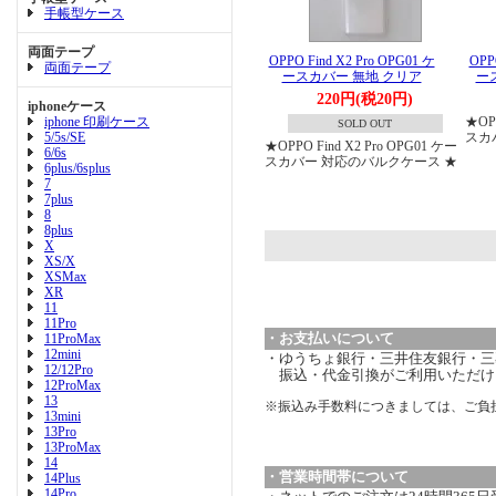
手帳型ケース
両面テープ
OPPO Find X2 Pro OPG01 ケ
OPP
両面テープ
ースカバー 無地 クリア
ー
220円(税20円)
iphoneケース
iphone 印刷ケース
★OPP
SOLD OUT
5/5s/SE
スカ
★OPPO Find X2 Pro OPG01 ケー
6/6s
スカバー 対応のバルクケース ★
6plus/6splus
7
7plus
8
8plus
X
XS/X
XSMax
XR
11
11Pro
・お支払いについて
11ProMax
12mini
・ゆうちょ銀行・三井住友銀行・三菱
12/12Pro
振込・代金引換がご利用いただけ
12ProMax
13
※振込み手数料につきましては、ご負
13mini
13Pro
13ProMax
14
・営業時間帯について
14Plus
14Pro