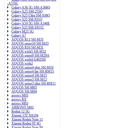
-A576C
Galaxy A36 5G SM-A366Q
Galaxy A25 SM-235Q
Galaxy S25 Ultra SM-938Q
Galaxy S25 SM-931Q
Galaxy A54 5G SM-A546E
Galaxy S23 SM-S911C
Galaxy M23 5G
Galaxy A7
AQUOS R11 SH-M35
AQUOS sense10 SH-M33
AQUOS R10 SH-M31
AQUOS wish5 SH-M32
AQUOS sense9 SH-M29A
AQUOS wish4 A402SH
AQUOS wish2
AQUOS sense4 plus SH-M16
AQUOS sense4 lite SH-RM15
AQUOS sense4 SH-M15
AQUOS sense3 SH-M12
AQUOS sense3 plus SH-RM11
AQUOS SH-M05
AQUOS SH-M04
arrows M05
arrows RX
arrows M03
ARROWS M02
Redmi 12 5G
Xiaomi 13T XIG04
Xiaomi Redmi Note 11
Xiaomi Redmi 9T 4G
Xiaomi Redmi Note 9S