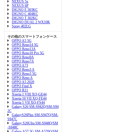
NEXUS 5x
NEXUS 6P
DIGNO E 503KC
DIGNO C 404KC
DIGNO T 302KC
DIGNO DUAL 2 WX10K
Spray 402LG
その他のスマートフォンケース
OPPO A5 5G
OPPO Reno14 5G
OPPO Reno13A
OPPO Reno10 Pro 5G
OPPO Reno9A
OPPO Reno7A
OPPO A73
OPPO Reno3 A
OPPO Reno3 5G
OPPO Reno A
OPPO A5 2020
OPPO Find X
OPPO R11
Xperia 1 VIII XQ-GE44
Xperia 10 VII XQ-FE44
Xperia 1 VII XQ-FS44
Galaxy S26 SM-S942Q/SM-S94
2C
GalaxyS26Plus SM-S947Q/SM-
S947C
Galaxy S26Ulra SM-S948Q/SM
-S948C
Galaxy A57 5G SM-A576Q/SM