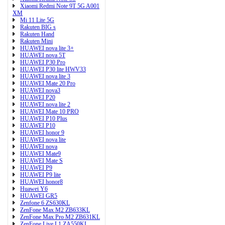
Xiaomi Redmi Note 9T 5G A001
XM
Mi 11 Lite 5G
Rakuten BIG s
Rakuten Hand
Rakuten Mini
HUAWEI nova lite 3+
HUAWEI nova 5T
HUAWEI P30 Pro
HUAWEI P30 lite HWV33
HUAWEI nova lite 3
HUAWEI Mate 20 Pro
HUAWEI nova3
HUAWEI P20
HUAWEI nova lite 2
HUAWEI Mate 10 PRO
HUAWEI P10 Plus
HUAWEI P10
HUAWEI honor 9
HUAWEI nova lite
HUAWEI nova
HUAWEI Mate9
HUAWEI Mate S
HUAWEI P9
HUAWEI P9 lite
HUAWEI honor8
Huawei Y6
HUAWEI GR5
Zenfone 6 ZS630KL
ZenFone Max M2 ZB633KL
ZenFone Max Pro M2 ZB631KL
ZenFone Live L1 ZA550KL