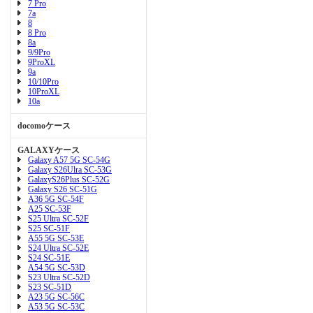
7 Pro
7a
8
8 Pro
8a
9/9Pro
9ProXL
9a
10/10Pro
10ProXL
10a
docomoケース
GALAXYケース
Galaxy A57 5G SC-54G
Galaxy S26Ulra SC-53G
GalaxyS26Plus SC-52G
Galaxy S26 SC-51G
A36 5G SC-54F
A25 SC-53F
S25 Ultra SC-52F
S25 SC-51F
A55 5G SC-53E
S24 Ultra SC-52E
S24 SC-51E
A54 5G SC-53D
S23 Ultra SC-52D
S23 SC-51D
A23 5G SC-56C
A53 5G SC-53C