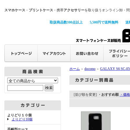
スマホケース
・
プリントケース
・携帯
アクセサリー
を取り扱うオンライン卸・問
取扱商品数100点以上
5,500円で送料無料
送
ホーム
docomo
GALAXY S6 SC-0
＞
＞
[並び順を変更]
・おすすめ順
・価格
よりどり１０個
よりどり10個
手帳型ケース