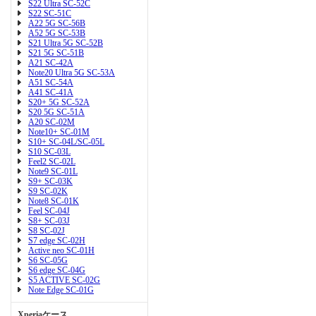
S22 Ultra SC-52C
S22 SC-51C
A22 5G SC-56B
A52 5G SC-53B
S21 Ultra 5G SC-52B
S21 5G SC-51B
A21 SC-42A
Note20 Ultra 5G SC-53A
A51 SC-54A
A41 SC-41A
S20+ 5G SC-52A
S20 5G SC-51A
A20 SC-02M
Note10+ SC-01M
S10+ SC-04L/SC-05L
S10 SC-03L
Feel2 SC-02L
Note9 SC-01L
S9+ SC-03K
S9 SC-02K
Note8 SC-01K
Feel SC-04J
S8+ SC-03J
S8 SC-02J
S7 edge SC-02H
Active neo SC-01H
S6 SC-05G
S6 edge SC-04G
S5 ACTIVE SC-02G
Note Edge SC-01G
Xperiaケース