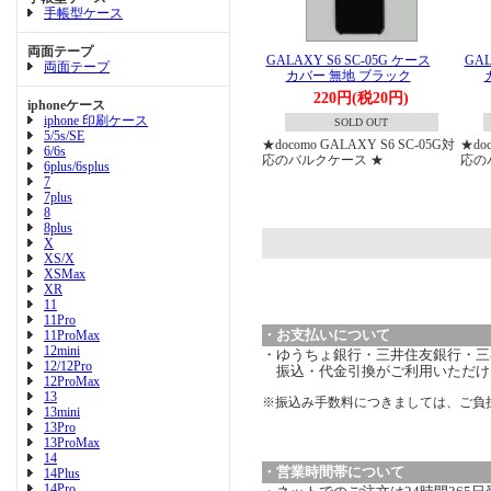
手帳型ケース
両面テープ
GALAXY S6 SC-05G ケース
GAL
両面テープ
カバー 無地 ブラック
220円(税20円)
iphoneケース
iphone 印刷ケース
SOLD OUT
5/5s/SE
★docomo GALAXY S6 SC-05G対
★do
6/6s
応のバルクケース ★
応の
6plus/6splus
7
7plus
8
8plus
X
XS/X
XSMax
XR
11
11Pro
・お支払いについて
11ProMax
12mini
・ゆうちょ銀行・三井住友銀行・三菱
12/12Pro
振込・代金引換がご利用いただけ
12ProMax
13
※振込み手数料につきましては、ご負
13mini
13Pro
13ProMax
14
・営業時間帯について
14Plus
14Pro