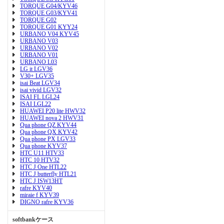
TORQUE G04/KYV46
TORQUE G03/KYV41
TORQUE G02
TORQUE G01 KYY24
URBANO V04 KYV45
URBANO V03
URBANO V02
URBANO V01
URBANO L03
LG it LGV36
V30+ LGV35
isai Beat LGV34
isai vivid LGV32
ISAI FL LGL24
ISAI LGL22
HUAWEI P20 lite HWV32
HUAWEI nova 2 HWV31
Qua phone QZ KYV44
Qua phone QX KYV42
Qua phone PX LGV33
Qua phone KYV37
HTC U11 HTV33
HTC 10 HTV32
HTC J One HTL22
HTC J butterfly HTL21
HTC J ISW13HT
rafre KYV40
miraie f KYV39
DIGNO rafre KYV36
softbankケース