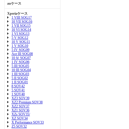
auケース
Xperiaケース
1 VIII SOG17
10 VII SOG16
1 VII SOG15
10 VI SOG14
1 VI SOG13
5 V SOG12
10 V SOG11
1 V SOG10
5 IV SOG09
Ace III SOG08
10 Ⅳ SOG07
1 IV SOG06
5 III SOG05
10 III SOG04
1 III SOG03
5 II SOG02
1 II SOG01
8 SOV42
5 SOV41
1 SOV40
XZ3 SOV39
XZ2 Premium SOV38
XZ2 SOV37
XZ1 SOV36
XZs SOV35/
XZ SOV34
X Performance SOV33
Z5 SOV32