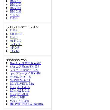
DM-01K
DM-01G
DM-02H
DM-01H
SH-05F
F-03F
らくらくスマートフォン
F-53E
Lite MR01
F-52B
me F-01L
me F-03K
4 F-04J
3 F-06F
その他のケース
あんしんスマホ KY-51B
ジュニアPhone SH-03F
ジュニアPhone SH-05E
キッズケータイ KY-41C
MONO MO-01K
MONO MO-01J
LG VELVET L-52A
LG style3 L-41A
LG style2 L-01L
LG style L-03K
V30+ L-01K
V20 PRO L-01J
HUAWEI P20 Pro HW-01K