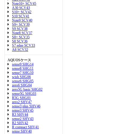
Note10+ SCV45
A30 SCV43
S10+ SCV42
S10 SCV41
Note9 SCV40
S9+ SCV39
S9 SCV38
Note8 SCV37
S8+ SCV35
S8 SCV36
S7 edge SCV33
A8 SCV32
AQUOSケース
sense9 SHG14
sense8 SHG11
sense7 SHG10
wish SHG06
sense6 SHG05
zero6 SHG04
zero5G basic SHG02
sense5G SHG03
R5G SHG01
zero2 SHV47
sense3 plus SHV46
sense3 SHV45
R3 SHV44
sense2 SHV43
R2 SHV42
R compact SHV41
sense SHV40