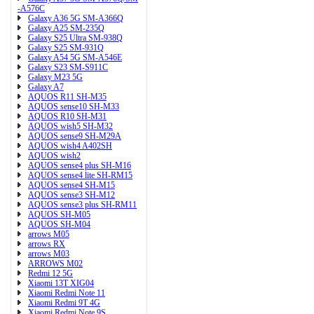
-A576C
Galaxy A36 5G SM-A366Q
Galaxy A25 SM-235Q
Galaxy S25 Ultra SM-938Q
Galaxy S25 SM-931Q
Galaxy A54 5G SM-A546E
Galaxy S23 SM-S911C
Galaxy M23 5G
Galaxy A7
AQUOS R11 SH-M35
AQUOS sense10 SH-M33
AQUOS R10 SH-M31
AQUOS wish5 SH-M32
AQUOS sense9 SH-M29A
AQUOS wish4 A402SH
AQUOS wish2
AQUOS sense4 plus SH-M16
AQUOS sense4 lite SH-RM15
AQUOS sense4 SH-M15
AQUOS sense3 SH-M12
AQUOS sense3 plus SH-RM11
AQUOS SH-M05
AQUOS SH-M04
arrows M05
arrows RX
arrows M03
ARROWS M02
Redmi 12 5G
Xiaomi 13T XIG04
Xiaomi Redmi Note 11
Xiaomi Redmi 9T 4G
Xiaomi Redmi Note 9S