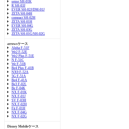
sense SH-01K
R SH-03J
EVER SH-02J/DM-01J
ZETA SH-04H
compact SH-02H
ZETA SH-01H
EVER SH-04G
ZETA SH-03G
ZETA SH-01G/SH-02G
arrowsケース
Alpha F-51F
We2 F-52E
We2 Plus F-51E
N F-51C
We F-51B
Be4 Plus F-41B
NX9 F-52A
5G F-51A
Be4 F-41A
Be3 F-02L
Be F-04K
NX F-01K
NX F-01J
SV F-03H
NX F-02H
Fit F-01H
NX F-04G
NX F-02G
Disney Mobileケース