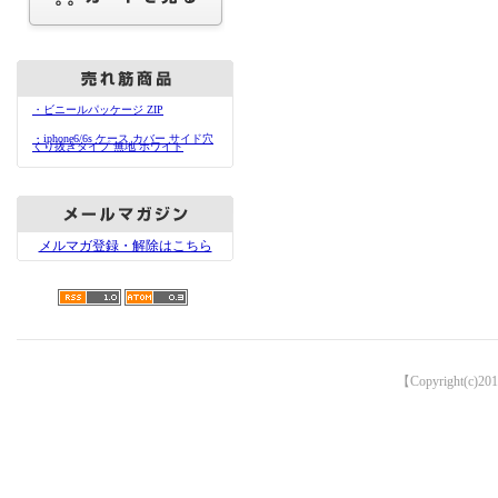
・ビニールパッケージ ZIP
・iphone6/6s ケース カバー サイド穴
くり抜きタイプ 無地 ホワイト
メルマガ登録・解除はこちら
【Copyright(c)201