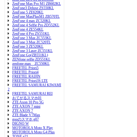
ZenFone Max Pro M1 ZB602KL
ZenFone3 Deluxe ZS550KL
ZenFone 5 ZE620KL
ZenFone MaxPlusM1 ZB570TL
ZenFone 4 max ZC520KL
ZenFone 4 Selfie Pro ZD552KL
ZenFone 4 ZE554KL
ZenFone 4 Pro ZS551KL
ZenFone 3 Max ZC553KL
ZenFone 3 Max ZC520TL
ZenFone 3 ZE520KL
ZenFone 3 Laser ZC551KL
ZenFone Go(ZB551KL)
ZENfone selfie ZD551KL
zenfone-max ZC550KL
FREETEL Priori5
FREETEL Priori4
FREETEL RAIJIN
FREETEL Priori3S LTE
FREETEL SAMURAI KIWAMI
2
FREETEL SAMURAI REI
おてがるスマホ01
ZTE Axon 10 Pro 5G
ZTE AXON 7 mini
ZTE AXON 7
ZTE Blade V7Max
gooのスマホ g07
DIGNO W
MOTOROLA Moto X Play
MOTOROLA Moto G4 Plus
TONE e21