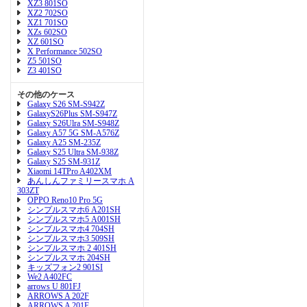
XZ3 801SO
XZ2 702SO
XZ1 701SO
XZs 602SO
XZ 601SO
X Performance 502SO
Z5 501SO
Z3 401SO
その他のケース
Galaxy S26 SM-S942Z
GalaxyS26Plus SM-S947Z
Galaxy S26Ulra SM-S948Z
Galaxy A57 5G SM-A576Z
Galaxy A25 SM-235Z
Galaxy S25 Ultra SM-938Z
Galaxy S25 SM-931Z
Xiaomi 14TPro A402XM
あんしんファミリースマホ A
303ZT
OPPO Reno10 Pro 5G
シンプルスマホ6 A201SH
シンプルスマホ5 A001SH
シンプルスマホ4 704SH
シンプルスマホ3 509SH
シンプルスマホ 2 401SH
シンプルスマホ 204SH
キッズフォン2 901SI
We2 A402FC
arrows U 801FJ
ARROWS A 202F
ARROWS A 201F