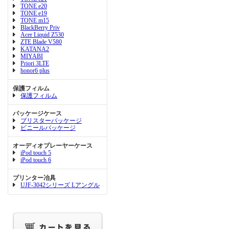
TONE e20
TONE e19
TONE m15
BlackBerry Priv
Acer Liquid Z530
ZTE Blade V580
KATANA2
MIYABI
Priori 3LTE
honor6 plus
保護フィルム
保護フィルム
パッケージケース
ブリスターパッケージ
ビニールパッケージ
オーディオプレーヤーケース
iPod touch 5
iPod touch 6
プリンター冶具
UJF-3042シリーズ Lアングル