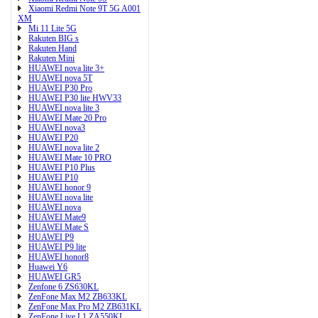
Xiaomi Redmi Note 9T 5G A001
XM
Mi 11 Lite 5G
Rakuten BIG s
Rakuten Hand
Rakuten Mini
HUAWEI nova lite 3+
HUAWEI nova 5T
HUAWEI P30 Pro
HUAWEI P30 lite HWV33
HUAWEI nova lite 3
HUAWEI Mate 20 Pro
HUAWEI nova3
HUAWEI P20
HUAWEI nova lite 2
HUAWEI Mate 10 PRO
HUAWEI P10 Plus
HUAWEI P10
HUAWEI honor 9
HUAWEI nova lite
HUAWEI nova
HUAWEI Mate9
HUAWEI Mate S
HUAWEI P9
HUAWEI P9 lite
HUAWEI honor8
Huawei Y6
HUAWEI GR5
Zenfone 6 ZS630KL
ZenFone Max M2 ZB633KL
ZenFone Max Pro M2 ZB631KL
ZenFone Live L1 ZA550KL