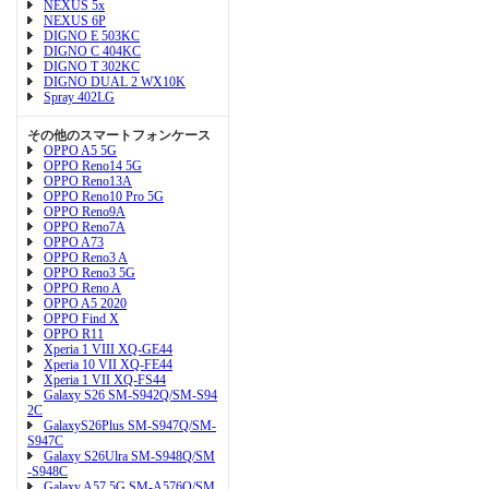
NEXUS 5x
NEXUS 6P
DIGNO E 503KC
DIGNO C 404KC
DIGNO T 302KC
DIGNO DUAL 2 WX10K
Spray 402LG
その他のスマートフォンケース
OPPO A5 5G
OPPO Reno14 5G
OPPO Reno13A
OPPO Reno10 Pro 5G
OPPO Reno9A
OPPO Reno7A
OPPO A73
OPPO Reno3 A
OPPO Reno3 5G
OPPO Reno A
OPPO A5 2020
OPPO Find X
OPPO R11
Xperia 1 VIII XQ-GE44
Xperia 10 VII XQ-FE44
Xperia 1 VII XQ-FS44
Galaxy S26 SM-S942Q/SM-S94
2C
GalaxyS26Plus SM-S947Q/SM-
S947C
Galaxy S26Ulra SM-S948Q/SM
-S948C
Galaxy A57 5G SM-A576Q/SM