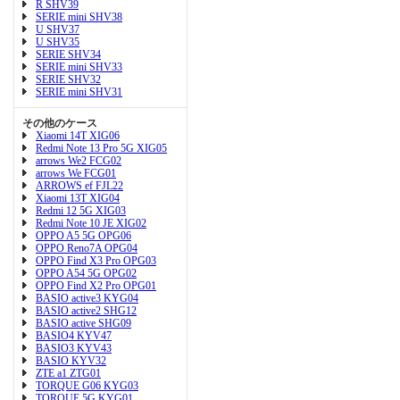
R SHV39
SERIE mini SHV38
U SHV37
U SHV35
SERIE SHV34
SERIE mini SHV33
SERIE SHV32
SERIE mini SHV31
その他のケース
Xiaomi 14T XIG06
Redmi Note 13 Pro 5G XIG05
arrows We2 FCG02
arrows We FCG01
ARROWS ef FJL22
Xiaomi 13T XIG04
Redmi 12 5G XIG03
Redmi Note 10 JE XIG02
OPPO A5 5G OPG06
OPPO Reno7A OPG04
OPPO Find X3 Pro OPG03
OPPO A54 5G OPG02
OPPO Find X2 Pro OPG01
BASIO active3 KYG04
BASIO active2 SHG12
BASIO active SHG09
BASIO4 KYV47
BASIO3 KYV43
BASIO KYV32
ZTE a1 ZTG01
TORQUE G06 KYG03
TORQUE 5G KYG01