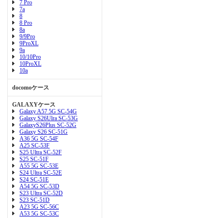
7 Pro
7a
8
8 Pro
8a
9/9Pro
9ProXL
9a
10/10Pro
10ProXL
10a
docomoケース
GALAXYケース
Galaxy A57 5G SC-54G
Galaxy S26Ulra SC-53G
GalaxyS26Plus SC-52G
Galaxy S26 SC-51G
A36 5G SC-54F
A25 SC-53F
S25 Ultra SC-52F
S25 SC-51F
A55 5G SC-53E
S24 Ultra SC-52E
S24 SC-51E
A54 5G SC-53D
S23 Ultra SC-52D
S23 SC-51D
A23 5G SC-56C
A53 5G SC-53C