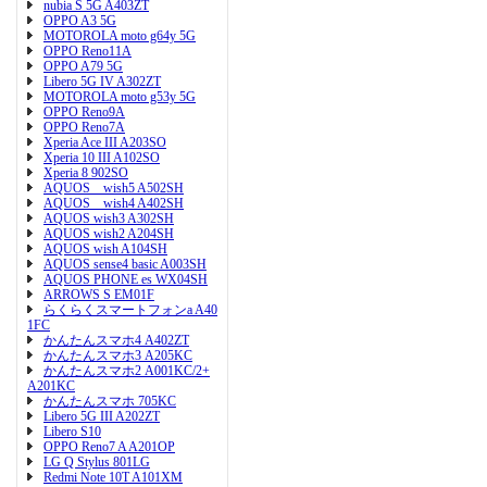
nubia S 5G A403ZT
OPPO A3 5G
MOTOROLA moto g64y 5G
OPPO Reno11A
OPPO A79 5G
Libero 5G IV A302ZT
MOTOROLA moto g53y 5G
OPPO Reno9A
OPPO Reno7A
Xperia Ace III A203SO
Xperia 10 III A102SO
Xperia 8 902SO
AQUOS wish5 A502SH
AQUOS wish4 A402SH
AQUOS wish3 A302SH
AQUOS wish2 A204SH
AQUOS wish A104SH
AQUOS sense4 basic A003SH
AQUOS PHONE es WX04SH
ARROWS S EM01F
らくらくスマートフォンa A40
1FC
かんたんスマホ4 A402ZT
かんたんスマホ3 A205KC
かんたんスマホ2 A001KC/2+
A201KC
かんたんスマホ 705KC
Libero 5G III A202ZT
Libero S10
OPPO Reno7 A A201OP
LG Q Stylus 801LG
Redmi Note 10T A101XM