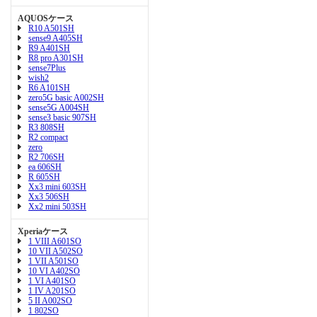
AQUOSケース
R10 A501SH
sense9 A405SH
R9 A401SH
R8 pro A301SH
sense7Plus
wish2
R6 A101SH
zero5G basic A002SH
sense5G A004SH
sense3 basic 907SH
R3 808SH
R2 compact
zero
R2 706SH
ea 606SH
R 605SH
Xx3 mini 603SH
Xx3 506SH
Xx2 mini 503SH
Xperiaケース
1 VIII A601SO
10 VII A502SO
1 VII A501SO
10 VI A402SO
1 VI A401SO
1 IV A201SO
5 II A002SO
1 802SO