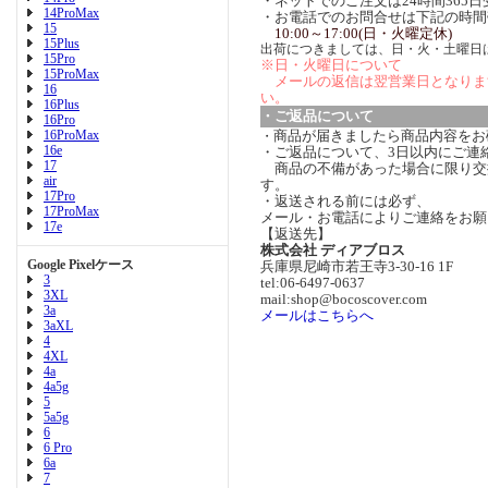
・ネットでのご注文は24時間365
14ProMax
・お電話でのお問合せは下記の時間
15
10:00～17:00(日・火曜定休)
15Plus
出荷につきましては、日・火・土曜日
15Pro
※日・火曜日について
15ProMax
メールの返信は翌営業日となりま
16
い。
16Plus
・ご返品について
16Pro
16ProMax
商品が届きましたら商品内容をお
・
16e
・ご返品について、3日以内にご連
17
商品の不備があった場合に限り交
air
す。
17Pro
・返送される前には必ず、
17ProMax
メール・お電話によりご連絡をお願
17e
【返送先】
株式会社 ディアブロス
Google Pixelケース
兵庫県尼崎市若王寺3-30-16 1F
3
tel:06-6497-0637
3XL
mail:shop@bocoscover.com
3a
メールはこちらへ
3aXL
4
4XL
4a
4a5g
5
5a5g
6
6 Pro
6a
7