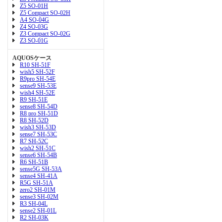
Z5 SO-01H
Z5 Compact SO-02H
A4 SO-04G
Z4 SO-03G
Z3 Compact SO-02G
Z3 SO-01G
AQUOSケース
R10 SH-51F
wish5 SH-52F
R9pro SH-54E
sense9 SH-53E
wish4 SH-52E
R9 SH-51E
sense8 SH-54D
R8 pro SH-51D
R8 SH-52D
wish3 SH-53D
sense7 SH-53C
R7 SH-52C
wish2 SH-51C
sense6 SH-54B
R6 SH-51B
sense5G SH-53A
sense4 SH-41A
R5G SH-51A
zero2 SH-01M
sense3 SH-02M
R3 SH-04L
sense2 SH-01L
R2 SH-03K