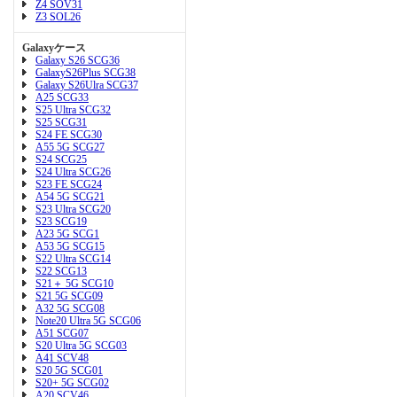
Z4 SOV31
Z3 SOL26
Galaxyケース
Galaxy S26 SCG36
GalaxyS26Plus SCG38
Galaxy S26Ulra SCG37
A25 SCG33
S25 Ultra SCG32
S25 SCG31
S24 FE SCG30
A55 5G SCG27
S24 SCG25
S24 Ultra SCG26
S23 FE SCG24
A54 5G SCG21
S23 Ultra SCG20
S23 SCG19
A23 5G SCG1
A53 5G SCG15
S22 Ultra SCG14
S22 SCG13
S21＋ 5G SCG10
S21 5G SCG09
A32 5G SCG08
Note20 Ultra 5G SCG06
A51 SCG07
S20 Ultra 5G SCG03
A41 SCV48
S20 5G SCG01
S20+ 5G SCG02
A20 SCV46