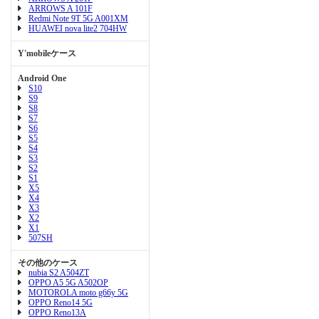
ARROWS A 101F
Redmi Note 9T 5G A001XM
HUAWEI nova lite2 704HW
Y'mobileケース
Android One
S10
S9
S8
S7
S6
S5
S4
S3
S2
S1
X5
X4
X3
X2
X1
507SH
その他のケース
nubia S2 A504ZT
OPPO A5 5G A502OP
MOTOROLA moto g66y 5G
OPPO Reno14 5G
OPPO Reno13A