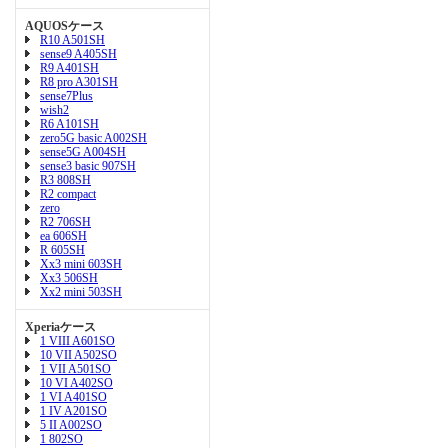
AQUOSケース
R10 A501SH
sense9 A405SH
R9 A401SH
R8 pro A301SH
sense7Plus
wish2
R6 A101SH
zero5G basic A002SH
sense5G A004SH
sense3 basic 907SH
R3 808SH
R2 compact
zero
R2 706SH
ea 606SH
R 605SH
Xx3 mini 603SH
Xx3 506SH
Xx2 mini 503SH
Xperiaケース
1 VIII A601SO
10 VII A502SO
1 VII A501SO
10 VI A402SO
1 VI A401SO
1 IV A201SO
5 II A002SO
1 802SO