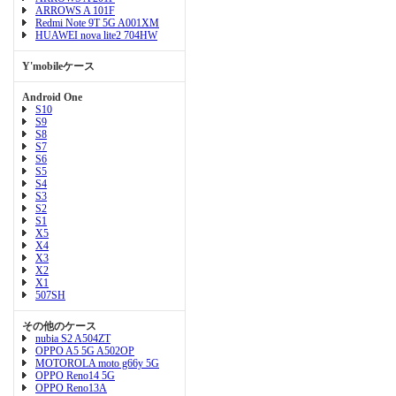
ARROWS A 101F
Redmi Note 9T 5G A001XM
HUAWEI nova lite2 704HW
Y'mobileケース
Android One
S10
S9
S8
S7
S6
S5
S4
S3
S2
S1
X5
X4
X3
X2
X1
507SH
その他のケース
nubia S2 A504ZT
OPPO A5 5G A502OP
MOTOROLA moto g66y 5G
OPPO Reno14 5G
OPPO Reno13A