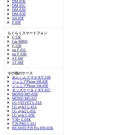
DM-01K
DM-01G
DM-02H
DM-01H
SH-05F
F-03F
らくらくスマートフォン
F-53E
Lite MR01
F-52B
me F-01L
me F-03K
4 F-04J
3 F-06F
その他のケース
あんしんスマホ KY-51B
ジュニアPhone SH-03F
ジュニアPhone SH-05E
キッズケータイ KY-41C
MONO MO-01K
MONO MO-01J
LG VELVET L-52A
LG style3 L-41A
LG style2 L-01L
LG style L-03K
V30+ L-01K
V20 PRO L-01J
HUAWEI P20 Pro HW-01K