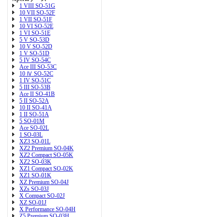
1 VIII SO-51G
10 VII SO-52F
1 VII SO-51F
10 VI SO-52E
1 VI SO-51E
5 V SO-53D
10 V SO-52D
1 V SO-51D
5 IV SO-54C
Ace III SO-53C
10 Ⅳ SO-52C
1 IV SO-51C
5 III SO-53B
Ace II SO-41B
5 II SO-52A
10 II SO-41A
1 II SO-51A
5 SO-01M
Ace SO-02L
1 SO-03L
XZ3 SO-01L
XZ2 Premium SO-04K
XZ2 Compact SO-05K
XZ2 SO-03K
XZ1 Compact SO-02K
XZ1 SO-01K
XZ Premium SO-04J
XZs SO-03J
X Compact SO-02J
XZ SO-01J
X Performance SO-04H
Z5 Premium SO-03H