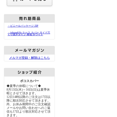
・ビニールパッケージ ZIP
・iphone6/6s ケース カバー サイド穴
くり抜きタイプ 無地 ホワイト
メルマガ登録・解除はこちら
ボコスカバー
◆夏季の休暇について◆
8月13日(木)～16日(日)は夏季休
暇とさせて頂きます。
12日14時以降のご注文は17日以
降に順次対応させて頂きます。
尚、お休み期間中のご注文確認
メールやお問い合わせへのご返
信も17日より順次対応させて頂
きます。