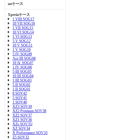
auケース
Xperiaケース
1 VIII SOG17
10 VII SOG16
1 VII SOG15
10 VI SOG14
1 VI SOG13
5 V SOG12
10 V SOG11
1 V SOG10
5 IV SOG09
Ace III SOG08
10 Ⅳ SOG07
1 IV SOG06
5 III SOG05
10 III SOG04
1 III SOG03
5 II SOG02
1 II SOG01
8 SOV42
5 SOV41
1 SOV40
XZ3 SOV39
XZ2 Premium SOV38
XZ2 SOV37
XZ1 SOV36
XZs SOV35/
XZ SOV34
X Performance SOV33
Z5 SOV32