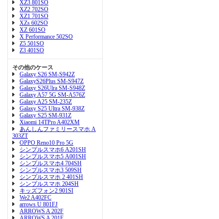
XZ3 801SO
XZ2 702SO
XZ1 701SO
XZs 602SO
XZ 601SO
X Performance 502SO
Z5 501SO
Z3 401SO
その他のケース
Galaxy S26 SM-S942Z
GalaxyS26Plus SM-S947Z
Galaxy S26Ulra SM-S948Z
Galaxy A57 5G SM-A576Z
Galaxy A25 SM-235Z
Galaxy S25 Ultra SM-938Z
Galaxy S25 SM-931Z
Xiaomi 14TPro A402XM
あんしんファミリースマホ A
303ZT
OPPO Reno10 Pro 5G
シンプルスマホ6 A201SH
シンプルスマホ5 A001SH
シンプルスマホ4 704SH
シンプルスマホ3 509SH
シンプルスマホ 2 401SH
シンプルスマホ 204SH
キッズフォン2 901SI
We2 A402FC
arrows U 801FJ
ARROWS A 202F
ARROWS A 201F