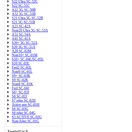
S22 Ultra SC-52C
S22 SC-51C
A22 5G SC-56B
A52 5G SC-53B
S21 Ultra 5G SC-52B
S21 5G SC-51B
A21 SC-42A
Note20 Ultra 5G SC-53A
A51 SC-54A
A41 SC-41A
S20+ 5G SC-52A
S20 5G SC-51A
A20 SC-02M
Note10+ SC-01M
S10+ SC-04L/SC-05L
S10 SC-03L
Feel2 SC-02L
Note9 SC-01L
S9+ SC-03K
S9 SC-02K
Note8 SC-01K
Feel SC-04J
S8+ SC-03J
S8 SC-02J
S7 edge SC-02H
Active neo SC-01H
S6 SC-05G
S6 edge SC-04G
S5 ACTIVE SC-02G
Note Edge SC-01G
Xperiaケース