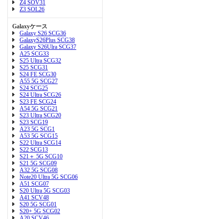
Z4 SOV31
Z3 SOL26
Galaxyケース
Galaxy S26 SCG36
GalaxyS26Plus SCG38
Galaxy S26Ulra SCG37
A25 SCG33
S25 Ultra SCG32
S25 SCG31
S24 FE SCG30
A55 5G SCG27
S24 SCG25
S24 Ultra SCG26
S23 FE SCG24
A54 5G SCG21
S23 Ultra SCG20
S23 SCG19
A23 5G SCG1
A53 5G SCG15
S22 Ultra SCG14
S22 SCG13
S21＋ 5G SCG10
S21 5G SCG09
A32 5G SCG08
Note20 Ultra 5G SCG06
A51 SCG07
S20 Ultra 5G SCG03
A41 SCV48
S20 5G SCG01
S20+ 5G SCG02
A20 SCV46