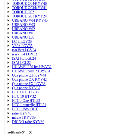
TORQUE G04/KYV46
TORQUE G03/KYV41
TORQUE G02
TORQUE G01 KYY24
URBANO V04 KYV45
URBANO V03
URBANO V02
URBANO V01
URBANO L03
LG it LGV36
V30+ LGV35
isai Beat LGV34
isai vivid LGV32
ISAI FL LGL24
ISAI LGL22
HUAWEI P20 lite HWV32
HUAWEI nova 2 HWV31
Qua phone QZ KYV44
Qua phone QX KYV42
Qua phone PX LGV33
Qua phone KYV37
HTC U11 HTV33
HTC 10 HTV32
HTC J One HTL22
HTC J butterfly HTL21
HTC J ISW13HT
rafre KYV40
miraie f KYV39
DIGNO rafre KYV36
softbankケース