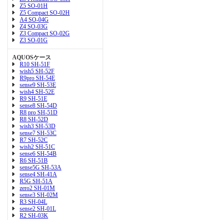
Z5 SO-01H
Z5 Compact SO-02H
A4 SO-04G
Z4 SO-03G
Z3 Compact SO-02G
Z3 SO-01G
AQUOSケース
R10 SH-51F
wish5 SH-52F
R9pro SH-54E
sense9 SH-53E
wish4 SH-52E
R9 SH-51E
sense8 SH-54D
R8 pro SH-51D
R8 SH-52D
wish3 SH-53D
sense7 SH-53C
R7 SH-52C
wish2 SH-51C
sense6 SH-54B
R6 SH-51B
sense5G SH-53A
sense4 SH-41A
R5G SH-51A
zero2 SH-01M
sense3 SH-02M
R3 SH-04L
sense2 SH-01L
R2 SH-03K