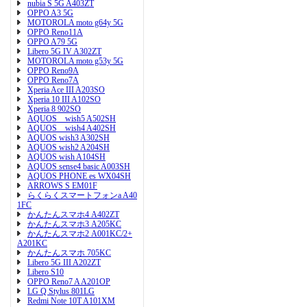
nubia S 5G A403ZT
OPPO A3 5G
MOTOROLA moto g64y 5G
OPPO Reno11A
OPPO A79 5G
Libero 5G IV A302ZT
MOTOROLA moto g53y 5G
OPPO Reno9A
OPPO Reno7A
Xperia Ace III A203SO
Xperia 10 III A102SO
Xperia 8 902SO
AQUOS wish5 A502SH
AQUOS wish4 A402SH
AQUOS wish3 A302SH
AQUOS wish2 A204SH
AQUOS wish A104SH
AQUOS sense4 basic A003SH
AQUOS PHONE es WX04SH
ARROWS S EM01F
らくらくスマートフォンa A40
1FC
かんたんスマホ4 A402ZT
かんたんスマホ3 A205KC
かんたんスマホ2 A001KC/2+
A201KC
かんたんスマホ 705KC
Libero 5G III A202ZT
Libero S10
OPPO Reno7 A A201OP
LG Q Stylus 801LG
Redmi Note 10T A101XM