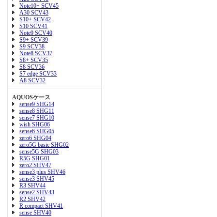
Note10+ SCV45
A30 SCV43
S10+ SCV42
S10 SCV41
Note9 SCV40
S9+ SCV39
S9 SCV38
Note8 SCV37
S8+ SCV35
S8 SCV36
S7 edge SCV33
A8 SCV32
AQUOSケース
sense9 SHG14
sense8 SHG11
sense7 SHG10
wish SHG06
sense6 SHG05
zero6 SHG04
zero5G basic SHG02
sense5G SHG03
R5G SHG01
zero2 SHV47
sense3 plus SHV46
sense3 SHV45
R3 SHV44
sense2 SHV43
R2 SHV42
R compact SHV41
sense SHV40