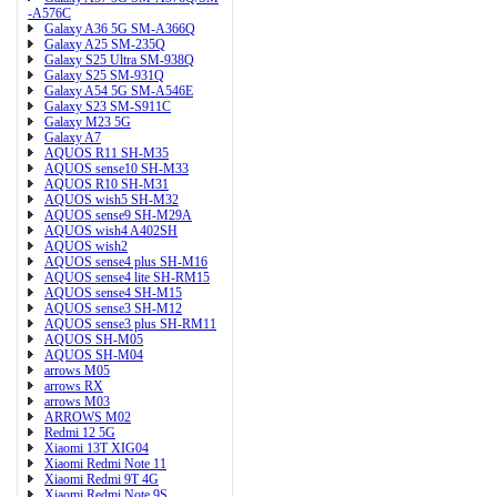
-A576C
Galaxy A36 5G SM-A366Q
Galaxy A25 SM-235Q
Galaxy S25 Ultra SM-938Q
Galaxy S25 SM-931Q
Galaxy A54 5G SM-A546E
Galaxy S23 SM-S911C
Galaxy M23 5G
Galaxy A7
AQUOS R11 SH-M35
AQUOS sense10 SH-M33
AQUOS R10 SH-M31
AQUOS wish5 SH-M32
AQUOS sense9 SH-M29A
AQUOS wish4 A402SH
AQUOS wish2
AQUOS sense4 plus SH-M16
AQUOS sense4 lite SH-RM15
AQUOS sense4 SH-M15
AQUOS sense3 SH-M12
AQUOS sense3 plus SH-RM11
AQUOS SH-M05
AQUOS SH-M04
arrows M05
arrows RX
arrows M03
ARROWS M02
Redmi 12 5G
Xiaomi 13T XIG04
Xiaomi Redmi Note 11
Xiaomi Redmi 9T 4G
Xiaomi Redmi Note 9S