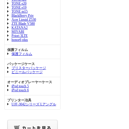
TONE e20
TONE e19
TONE m15
BlackBerry Priv
Acer Liquid Z530
ZTE Blade V580
KATANA2
MIYABI
Priori 3LTE
honor6 plus
保護フィルム
保護フィルム
パッケージケース
ブリスターパッケージ
ビニールパッケージ
オーディオプレーヤーケース
iPod touch 5
iPod touch 6
プリンター冶具
UJF-3042シリーズ Lアングル