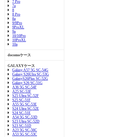
7 Pro
7a
8
8 Pro
8a
9/9Pro
9ProXL
9a
10/10Pro
10ProXL
10a
docomoケース
GALAXYケース
Galaxy A57 5G SC-54G
Galaxy S26Ulra SC-53G
GalaxyS26Plus SC-52G
Galaxy S26 SC-51G
A36 5G SC-54F
A25 SC-53F
S25 Ultra SC-52F
S25 SC-51F
A55 5G SC-53E
S24 Ultra SC-52E
S24 SC-51E
A54 5G SC-53D
S23 Ultra SC-52D
S23 SC-51D
A23 5G SC-56C
A53 5G SC-53C