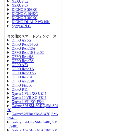
NEXUS 5x
NEXUS 6P
DIGNO E 503KC
DIGNO C 404KC
DIGNO T 302KC
DIGNO DUAL 2 WX10K
Spray 402LG
その他のスマートフォンケース
OPPO A5 5G
OPPO Reno14 5G
OPPO Reno13A
OPPO Reno10 Pro 5G
OPPO Reno9A
OPPO Reno7A
OPPO A73
OPPO Reno3 A
OPPO Reno3 5G
OPPO Reno A
OPPO A5 2020
OPPO Find X
OPPO R11
Xperia 1 VIII XQ-GE44
Xperia 10 VII XQ-FE44
Xperia 1 VII XQ-FS44
Galaxy S26 SM-S942Q/SM-S94
2C
GalaxyS26Plus SM-S947Q/SM-
S947C
Galaxy S26Ulra SM-S948Q/SM
-S948C
Galaxy A57 5G SM-A576Q/SM