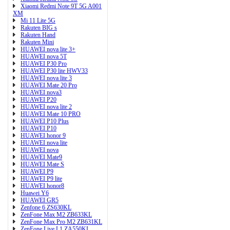
Xiaomi Redmi Note 9T 5G A001
XM
Mi 11 Lite 5G
Rakuten BIG s
Rakuten Hand
Rakuten Mini
HUAWEI nova lite 3+
HUAWEI nova 5T
HUAWEI P30 Pro
HUAWEI P30 lite HWV33
HUAWEI nova lite 3
HUAWEI Mate 20 Pro
HUAWEI nova3
HUAWEI P20
HUAWEI nova lite 2
HUAWEI Mate 10 PRO
HUAWEI P10 Plus
HUAWEI P10
HUAWEI honor 9
HUAWEI nova lite
HUAWEI nova
HUAWEI Mate9
HUAWEI Mate S
HUAWEI P9
HUAWEI P9 lite
HUAWEI honor8
Huawei Y6
HUAWEI GR5
Zenfone 6 ZS630KL
ZenFone Max M2 ZB633KL
ZenFone Max Pro M2 ZB631KL
ZenFone Live L1 ZA550KL