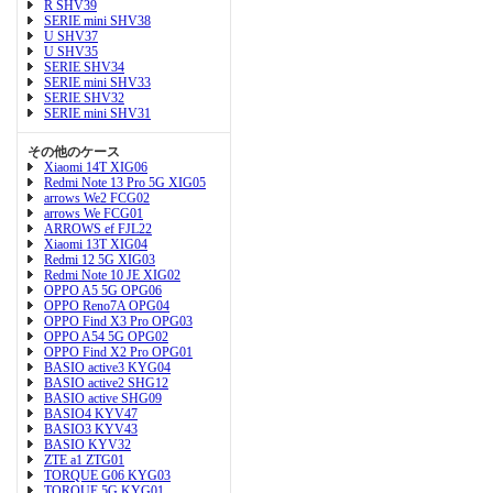
R SHV39
SERIE mini SHV38
U SHV37
U SHV35
SERIE SHV34
SERIE mini SHV33
SERIE SHV32
SERIE mini SHV31
その他のケース
Xiaomi 14T XIG06
Redmi Note 13 Pro 5G XIG05
arrows We2 FCG02
arrows We FCG01
ARROWS ef FJL22
Xiaomi 13T XIG04
Redmi 12 5G XIG03
Redmi Note 10 JE XIG02
OPPO A5 5G OPG06
OPPO Reno7A OPG04
OPPO Find X3 Pro OPG03
OPPO A54 5G OPG02
OPPO Find X2 Pro OPG01
BASIO active3 KYG04
BASIO active2 SHG12
BASIO active SHG09
BASIO4 KYV47
BASIO3 KYV43
BASIO KYV32
ZTE a1 ZTG01
TORQUE G06 KYG03
TORQUE 5G KYG01