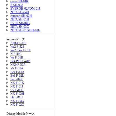
sense SH-01K
R SH-03J
EVER SH-02J/DM-01J
ZETA SH-04H
compact SH-02H
ZETA SH-01H
EVER SH-04G
ZETA SH-03G
ZETA SH-01G/SH-02G
arrowsケース
Alpha F-51F
We2 F-52E
We2 Plus F-51E
N F-51C
We F-51B
Be4 Plus F-41B
NX9 F-52A
5G F-51A
Be4 F-41A
Be3 F-02L
Be F-04K
NX F-01K
NX F-01J
SV F-03H
NX F-02H
Fit F-01H
NX F-04G
NX F-02G
Disney Mobileケース