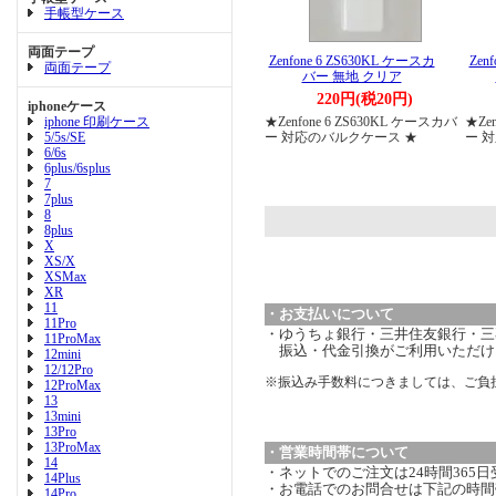
手帳型ケース
両面テープ
Zenfone 6 ZS630KL ケースカ
Zen
両面テープ
バー 無地 クリア
220円(税20円)
iphoneケース
iphone 印刷ケース
★Zenfone 6 ZS630KL ケースカバ
★Ze
5/5s/SE
ー 対応のバルクケース ★
ー 
6/6s
6plus/6splus
7
7plus
8
8plus
X
XS/X
XSMax
XR
11
・お支払いについて
11Pro
・ゆうちょ銀行・三井住友銀行・三菱
11ProMax
振込・代金引換がご利用いただけ
12mini
12/12Pro
※振込み手数料につきましては、ご負
12ProMax
13
13mini
13Pro
13ProMax
・営業時間帯について
14
・ネットでのご注文は24時間365
14Plus
・お電話でのお問合せは下記の時間
14Pro