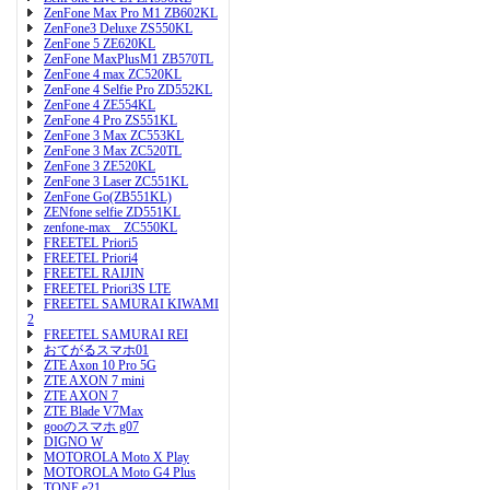
ZenFone Max Pro M1 ZB602KL
ZenFone3 Deluxe ZS550KL
ZenFone 5 ZE620KL
ZenFone MaxPlusM1 ZB570TL
ZenFone 4 max ZC520KL
ZenFone 4 Selfie Pro ZD552KL
ZenFone 4 ZE554KL
ZenFone 4 Pro ZS551KL
ZenFone 3 Max ZC553KL
ZenFone 3 Max ZC520TL
ZenFone 3 ZE520KL
ZenFone 3 Laser ZC551KL
ZenFone Go(ZB551KL)
ZENfone selfie ZD551KL
zenfone-max ZC550KL
FREETEL Priori5
FREETEL Priori4
FREETEL RAIJIN
FREETEL Priori3S LTE
FREETEL SAMURAI KIWAMI
2
FREETEL SAMURAI REI
おてがるスマホ01
ZTE Axon 10 Pro 5G
ZTE AXON 7 mini
ZTE AXON 7
ZTE Blade V7Max
gooのスマホ g07
DIGNO W
MOTOROLA Moto X Play
MOTOROLA Moto G4 Plus
TONE e21