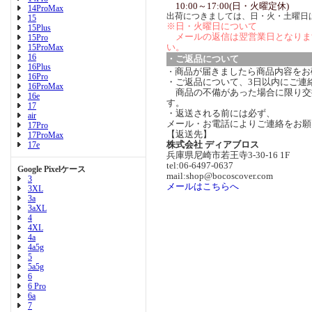
10:00～17:00(日・火曜定休)
14ProMax
出荷につきましては、日・火・土曜日
15
※日・火曜日について
15Plus
メールの返信は翌営業日となりま
15Pro
い。
15ProMax
16
・ご返品について
16Plus
商品が届きましたら商品内容をお
・
16Pro
・ご返品について、3日以内にご連
16ProMax
商品の不備があった場合に限り交
16e
す。
17
・返送される前には必ず、
air
メール・お電話によりご連絡をお願
17Pro
【返送先】
17ProMax
株式会社 ディアブロス
17e
兵庫県尼崎市若王寺3-30-16 1F
tel:06-6497-0637
Google Pixelケース
mail:shop@bocoscover.com
3
メールはこちらへ
3XL
3a
3aXL
4
4XL
4a
4a5g
5
5a5g
6
6 Pro
6a
7