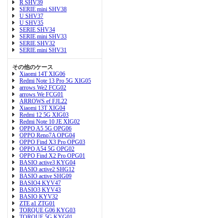
R SHV39
SERIE mini SHV38
U SHV37
U SHV35
SERIE SHV34
SERIE mini SHV33
SERIE SHV32
SERIE mini SHV31
その他のケース
Xiaomi 14T XIG06
Redmi Note 13 Pro 5G XIG05
arrows We2 FCG02
arrows We FCG01
ARROWS ef FJL22
Xiaomi 13T XIG04
Redmi 12 5G XIG03
Redmi Note 10 JE XIG02
OPPO A5 5G OPG06
OPPO Reno7A OPG04
OPPO Find X3 Pro OPG03
OPPO A54 5G OPG02
OPPO Find X2 Pro OPG01
BASIO active3 KYG04
BASIO active2 SHG12
BASIO active SHG09
BASIO4 KYV47
BASIO3 KYV43
BASIO KYV32
ZTE a1 ZTG01
TORQUE G06 KYG03
TORQUE 5G KYG01