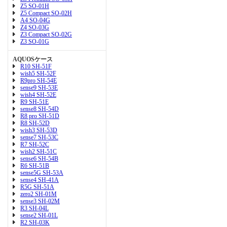
Z5 SO-01H
Z5 Compact SO-02H
A4 SO-04G
Z4 SO-03G
Z3 Compact SO-02G
Z3 SO-01G
AQUOSケース
R10 SH-51F
wish5 SH-52F
R9pro SH-54E
sense9 SH-53E
wish4 SH-52E
R9 SH-51E
sense8 SH-54D
R8 pro SH-51D
R8 SH-52D
wish3 SH-53D
sense7 SH-53C
R7 SH-52C
wish2 SH-51C
sense6 SH-54B
R6 SH-51B
sense5G SH-53A
sense4 SH-41A
R5G SH-51A
zero2 SH-01M
sense3 SH-02M
R3 SH-04L
sense2 SH-01L
R2 SH-03K