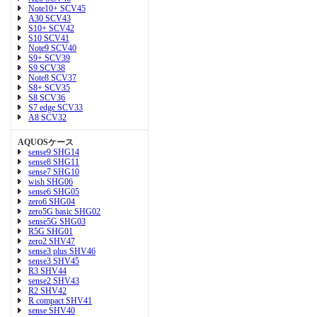
Note10+ SCV45
A30 SCV43
S10+ SCV42
S10 SCV41
Note9 SCV40
S9+ SCV39
S9 SCV38
Note8 SCV37
S8+ SCV35
S8 SCV36
S7 edge SCV33
A8 SCV32
AQUOSケース
sense9 SHG14
sense8 SHG11
sense7 SHG10
wish SHG06
sense6 SHG05
zero6 SHG04
zero5G basic SHG02
sense5G SHG03
R5G SHG01
zero2 SHV47
sense3 plus SHV46
sense3 SHV45
R3 SHV44
sense2 SHV43
R2 SHV42
R compact SHV41
sense SHV40