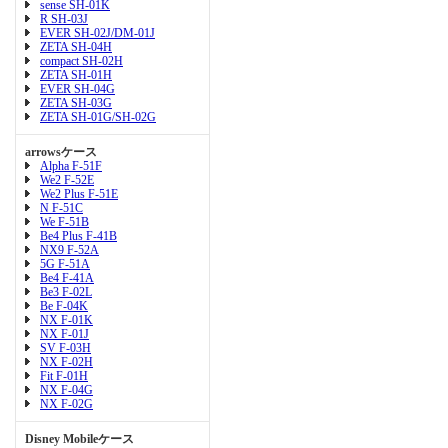
sense SH-01K
R SH-03J
EVER SH-02J/DM-01J
ZETA SH-04H
compact SH-02H
ZETA SH-01H
EVER SH-04G
ZETA SH-03G
ZETA SH-01G/SH-02G
arrowsケース
Alpha F-51F
We2 F-52E
We2 Plus F-51E
N F-51C
We F-51B
Be4 Plus F-41B
NX9 F-52A
5G F-51A
Be4 F-41A
Be3 F-02L
Be F-04K
NX F-01K
NX F-01J
SV F-03H
NX F-02H
Fit F-01H
NX F-04G
NX F-02G
Disney Mobileケース