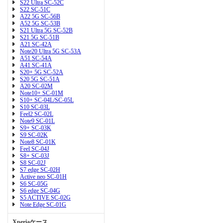
S22 Ultra SC-52C
S22 SC-51C
A22 5G SC-56B
A52 5G SC-53B
S21 Ultra 5G SC-52B
S21 5G SC-51B
A21 SC-42A
Note20 Ultra 5G SC-53A
A51 SC-54A
A41 SC-41A
S20+ 5G SC-52A
S20 5G SC-51A
A20 SC-02M
Note10+ SC-01M
S10+ SC-04L/SC-05L
S10 SC-03L
Feel2 SC-02L
Note9 SC-01L
S9+ SC-03K
S9 SC-02K
Note8 SC-01K
Feel SC-04J
S8+ SC-03J
S8 SC-02J
S7 edge SC-02H
Active neo SC-01H
S6 SC-05G
S6 edge SC-04G
S5 ACTIVE SC-02G
Note Edge SC-01G
Xperiaケース