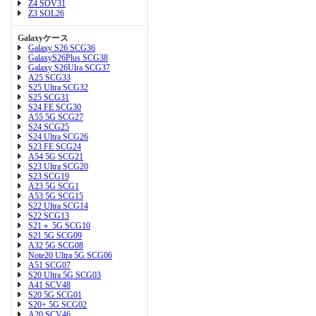
Z4 SOV31
Z3 SOL26
Galaxyケース
Galaxy S26 SCG36
GalaxyS26Plus SCG38
Galaxy S26Ulra SCG37
A25 SCG33
S25 Ultra SCG32
S25 SCG31
S24 FE SCG30
A55 5G SCG27
S24 SCG25
S24 Ultra SCG26
S23 FE SCG24
A54 5G SCG21
S23 Ultra SCG20
S23 SCG19
A23 5G SCG1
A53 5G SCG15
S22 Ultra SCG14
S22 SCG13
S21＋ 5G SCG10
S21 5G SCG09
A32 5G SCG08
Note20 Ultra 5G SCG06
A51 SCG07
S20 Ultra 5G SCG03
A41 SCV48
S20 5G SCG01
S20+ 5G SCG02
A20 SCV46