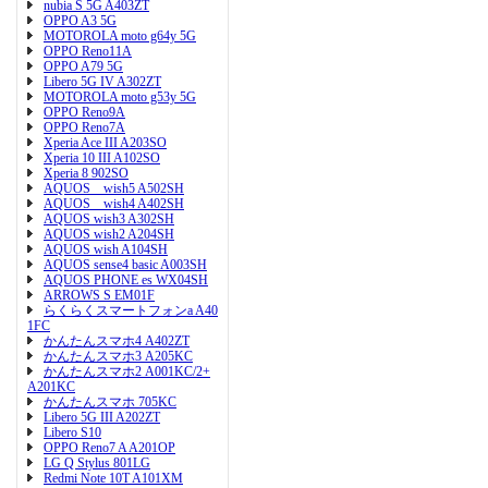
nubia S 5G A403ZT
OPPO A3 5G
MOTOROLA moto g64y 5G
OPPO Reno11A
OPPO A79 5G
Libero 5G IV A302ZT
MOTOROLA moto g53y 5G
OPPO Reno9A
OPPO Reno7A
Xperia Ace III A203SO
Xperia 10 III A102SO
Xperia 8 902SO
AQUOS wish5 A502SH
AQUOS wish4 A402SH
AQUOS wish3 A302SH
AQUOS wish2 A204SH
AQUOS wish A104SH
AQUOS sense4 basic A003SH
AQUOS PHONE es WX04SH
ARROWS S EM01F
らくらくスマートフォンa A40
1FC
かんたんスマホ4 A402ZT
かんたんスマホ3 A205KC
かんたんスマホ2 A001KC/2+
A201KC
かんたんスマホ 705KC
Libero 5G III A202ZT
Libero S10
OPPO Reno7 A A201OP
LG Q Stylus 801LG
Redmi Note 10T A101XM