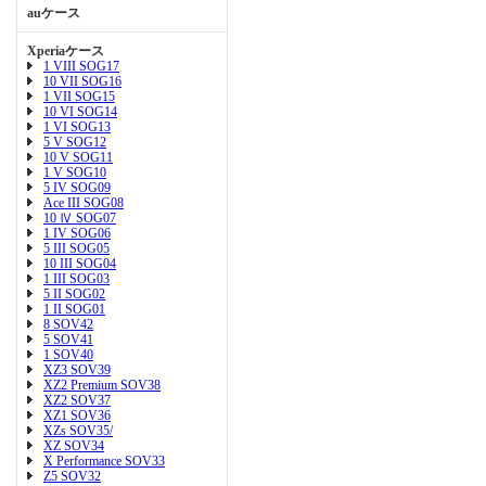
auケース
Xperiaケース
1 VIII SOG17
10 VII SOG16
1 VII SOG15
10 VI SOG14
1 VI SOG13
5 V SOG12
10 V SOG11
1 V SOG10
5 IV SOG09
Ace III SOG08
10 Ⅳ SOG07
1 IV SOG06
5 III SOG05
10 III SOG04
1 III SOG03
5 II SOG02
1 II SOG01
8 SOV42
5 SOV41
1 SOV40
XZ3 SOV39
XZ2 Premium SOV38
XZ2 SOV37
XZ1 SOV36
XZs SOV35/
XZ SOV34
X Performance SOV33
Z5 SOV32