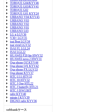
TORQUE G04/KYV46
TORQUE G03/KYV41
TORQUE G02
TORQUE G01 KYY24
URBANO V04 KYV45
URBANO V03
URBANO V02
URBANO V01
URBANO L03
LG it LGV36
V30+ LGV35
isai Beat LGV34
isai vivid LGV32
ISAI FL LGL24
ISAI LGL22
HUAWEI P20 lite HWV32
HUAWEI nova 2 HWV31
Qua phone QZ KYV44
Qua phone QX KYV42
Qua phone PX LGV33
Qua phone KYV37
HTC U11 HTV33
HTC 10 HTV32
HTC J One HTL22
HTC J butterfly HTL21
HTC J ISW13HT
rafre KYV40
miraie f KYV39
DIGNO rafre KYV36
softbankケース