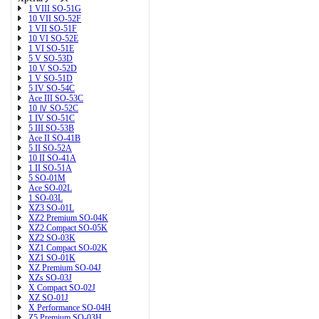
1 VIII SO-51G
10 VII SO-52F
1 VII SO-51F
10 VI SO-52E
1 VI SO-51E
5 V SO-53D
10 V SO-52D
1 V SO-51D
5 IV SO-54C
Ace III SO-53C
10 Ⅳ SO-52C
1 IV SO-51C
5 III SO-53B
Ace II SO-41B
5 II SO-52A
10 II SO-41A
1 II SO-51A
5 SO-01M
Ace SO-02L
1 SO-03L
XZ3 SO-01L
XZ2 Premium SO-04K
XZ2 Compact SO-05K
XZ2 SO-03K
XZ1 Compact SO-02K
XZ1 SO-01K
XZ Premium SO-04J
XZs SO-03J
X Compact SO-02J
XZ SO-01J
X Performance SO-04H
Z5 Premium SO-03H