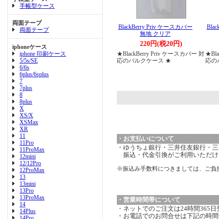
手帳型ケース
両面テープ
BlackBerry Priv ケースカバー
Bla
両面テープ
無地 クリア
220円(税20円)
iphoneケース
iphone 印刷ケース
★BlackBerry Priv ケースカバー 対
★Bl
5/5s/SE
応のバルクケース ★
応の
6/6s
6plus/6splus
7
7plus
8
8plus
X
XS/X
XSMax
XR
11
・お支払いについて
11Pro
・ゆうちょ銀行・三井住友銀行・三菱
11ProMax
振込・代金引換がご利用いただけ
12mini
12/12Pro
※振込み手数料につきましては、ご負
12ProMax
13
13mini
13Pro
13ProMax
・営業時間帯について
14
・ネットでのご注文は24時間365
14Plus
・お電話でのお問合せは下記の時間
14Pro