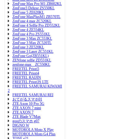
ZenFone Max Pro M1 ZB602KL
ZenFone3 Deluxe ZS550KL
ZenFone 5 ZE620KL
ZenFone MaxPlusM1 ZB570TL
ZenFone 4 max ZC520KL
ZenFone 4 Selfie Pro ZD552KL
ZenFone 4 ZE554KL
ZenFone 4 Pro ZS551KL
ZenFone 3 Max ZC553KL
ZenFone 3 Max ZC520TL
ZenFone 3 ZE520KL
ZenFone 3 Laser ZC551KL
ZenFone Go(ZB551KL)
ZENfone selfie ZD551KL
zenfone-max ZC550KL
FREETEL Priori5
FREETEL Priori4
FREETEL RAIJIN
FREETEL Priori3S LTE
FREETEL SAMURAI KIWAMI
2
FREETEL SAMURAI REI
おてがるスマホ01
ZTE Axon 10 Pro 5G
ZTE AXON 7 mini
ZTE AXON 7
ZTE Blade V7Max
gooのスマホ g07
DIGNO W
MOTOROLA Moto X Play
MOTOROLA Moto G4 Plus
TONE e21