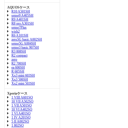
AQUOSケース
R10 A501SH
sense9 A405SH
R9 A401SH
R8 pro A301SH
sense7Plus
wish2
R6 A101SH
zero5G basic A002SH
sense5G A004SH
sense3 basic 907SH
R3 808SH
R2 compact
zero
R2 706SH
ea 606SH
R 605SH
Xx3 mini 603SH
Xx3 506SH
Xx2 mini 503SH
Xperiaケース
1 VIII A601SO
10 VII A502SO
1 VII A501SO
10 VI A402SO
1 VI A401SO
1 IV A201SO
5 II A002SO
1 802SO