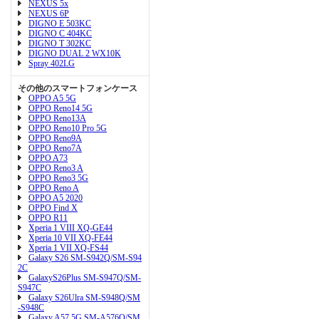
NEXUS 5x
NEXUS 6P
DIGNO E 503KC
DIGNO C 404KC
DIGNO T 302KC
DIGNO DUAL 2 WX10K
Spray 402LG
その他のスマートフォンケース
OPPO A5 5G
OPPO Reno14 5G
OPPO Reno13A
OPPO Reno10 Pro 5G
OPPO Reno9A
OPPO Reno7A
OPPO A73
OPPO Reno3 A
OPPO Reno3 5G
OPPO Reno A
OPPO A5 2020
OPPO Find X
OPPO R11
Xperia 1 VIII XQ-GE44
Xperia 10 VII XQ-FE44
Xperia 1 VII XQ-FS44
Galaxy S26 SM-S942Q/SM-S94
2C
GalaxyS26Plus SM-S947Q/SM-
S947C
Galaxy S26Ulra SM-S948Q/SM
-S948C
Galaxy A57 5G SM-A576Q/SM