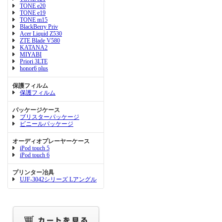
TONE e20
TONE e19
TONE m15
BlackBerry Priv
Acer Liquid Z530
ZTE Blade V580
KATANA2
MIYABI
Priori 3LTE
honor6 plus
保護フィルム
保護フィルム
パッケージケース
ブリスターパッケージ
ビニールパッケージ
オーディオプレーヤーケース
iPod touch 5
iPod touch 6
プリンター冶具
UJF-3042シリーズ Lアングル