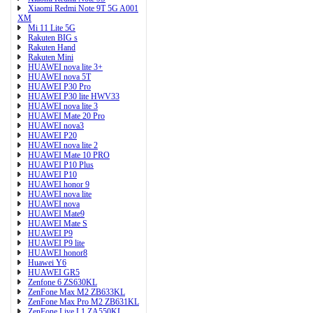
Xiaomi Redmi Note 9T 5G A001
XM
Mi 11 Lite 5G
Rakuten BIG s
Rakuten Hand
Rakuten Mini
HUAWEI nova lite 3+
HUAWEI nova 5T
HUAWEI P30 Pro
HUAWEI P30 lite HWV33
HUAWEI nova lite 3
HUAWEI Mate 20 Pro
HUAWEI nova3
HUAWEI P20
HUAWEI nova lite 2
HUAWEI Mate 10 PRO
HUAWEI P10 Plus
HUAWEI P10
HUAWEI honor 9
HUAWEI nova lite
HUAWEI nova
HUAWEI Mate9
HUAWEI Mate S
HUAWEI P9
HUAWEI P9 lite
HUAWEI honor8
Huawei Y6
HUAWEI GR5
Zenfone 6 ZS630KL
ZenFone Max M2 ZB633KL
ZenFone Max Pro M2 ZB631KL
ZenFone Live L1 ZA550KL