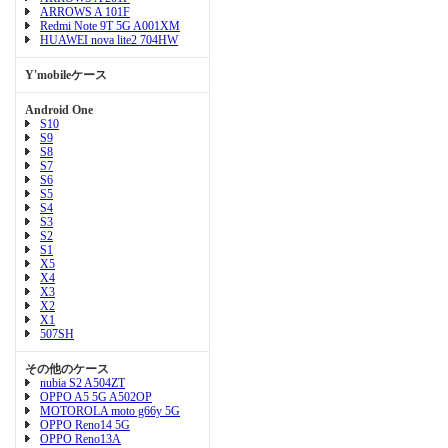
ARROWS A 101F
Redmi Note 9T 5G A001XM
HUAWEI nova lite2 704HW
Y'mobileケース
Android One
S10
S9
S8
S7
S6
S5
S4
S3
S2
S1
X5
X4
X3
X2
X1
507SH
その他のケース
nubia S2 A504ZT
OPPO A5 5G A502OP
MOTOROLA moto g66y 5G
OPPO Reno14 5G
OPPO Reno13A