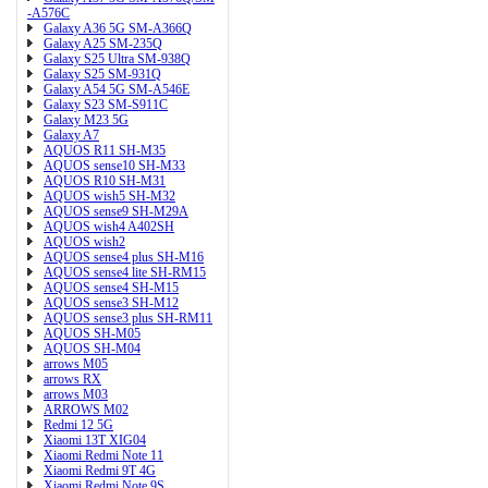
-A576C
Galaxy A36 5G SM-A366Q
Galaxy A25 SM-235Q
Galaxy S25 Ultra SM-938Q
Galaxy S25 SM-931Q
Galaxy A54 5G SM-A546E
Galaxy S23 SM-S911C
Galaxy M23 5G
Galaxy A7
AQUOS R11 SH-M35
AQUOS sense10 SH-M33
AQUOS R10 SH-M31
AQUOS wish5 SH-M32
AQUOS sense9 SH-M29A
AQUOS wish4 A402SH
AQUOS wish2
AQUOS sense4 plus SH-M16
AQUOS sense4 lite SH-RM15
AQUOS sense4 SH-M15
AQUOS sense3 SH-M12
AQUOS sense3 plus SH-RM11
AQUOS SH-M05
AQUOS SH-M04
arrows M05
arrows RX
arrows M03
ARROWS M02
Redmi 12 5G
Xiaomi 13T XIG04
Xiaomi Redmi Note 11
Xiaomi Redmi 9T 4G
Xiaomi Redmi Note 9S