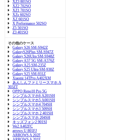
XZ3 801SO
XZ2 702SO
XZ1 701SO
XZs 602SO
XZ 601SO
X Performance 502SO
Z5 501SO
Z3 401SO
その他のケース
Galaxy S26 SM-S942Z
GalaxyS26Plus SM-S947Z
Galaxy S26Ulra SM-S948Z
Galaxy A57 5G SM-A576Z
Galaxy A25 SM-235Z
Galaxy S25 Ultra SM-938Z
Galaxy S25 SM-931Z
Xiaomi 14TPro A402XM
あんしんファミリースマホ A
303ZT
OPPO Reno10 Pro 5G
シンプルスマホ6 A201SH
シンプルスマホ5 A001SH
シンプルスマホ4 704SH
シンプルスマホ3 509SH
シンプルスマホ 2 401SH
シンプルスマホ 204SH
キッズフォン2 901SI
We2 A402FC
arrows U 801FJ
ARROWS A 202F
ARROWS A 201F