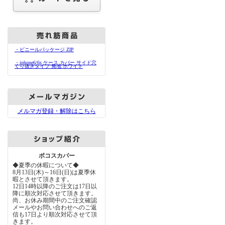
・ビニールパッケージ ZIP
・iphone6/6s ケース カバー サイド穴
くり抜きタイプ 無地 ホワイト
メルマガ登録・解除はこちら
ボコスカバー
◆夏季の休暇について◆
8月13日(木)～16日(日)は夏季休
暇とさせて頂きます。
12日14時以降のご注文は17日以
降に順次対応させて頂きます。
尚、お休み期間中のご注文確認
メールやお問い合わせへのご返
信も17日より順次対応させて頂
きます。