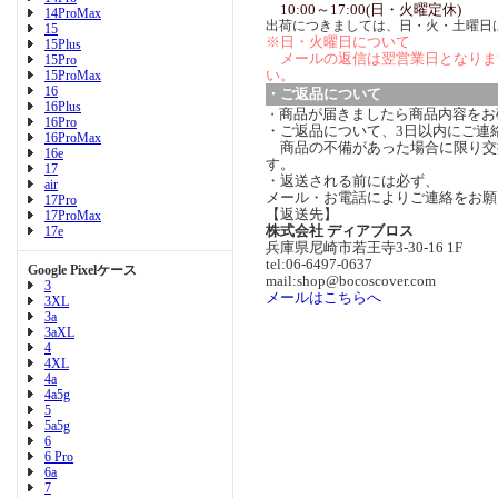
10:00～17:00(日・火曜定休)
14ProMax
出荷につきましては、日・火・土曜日
15
※日・火曜日について
15Plus
メールの返信は翌営業日となりま
15Pro
い。
15ProMax
16
・ご返品について
16Plus
商品が届きましたら商品内容をお
・
16Pro
・ご返品について、3日以内にご連
16ProMax
商品の不備があった場合に限り交
16e
す。
17
・返送される前には必ず、
air
メール・お電話によりご連絡をお願
17Pro
【返送先】
17ProMax
株式会社 ディアブロス
17e
兵庫県尼崎市若王寺3-30-16 1F
tel:06-6497-0637
Google Pixelケース
mail:shop@bocoscover.com
3
メールはこちらへ
3XL
3a
3aXL
4
4XL
4a
4a5g
5
5a5g
6
6 Pro
6a
7