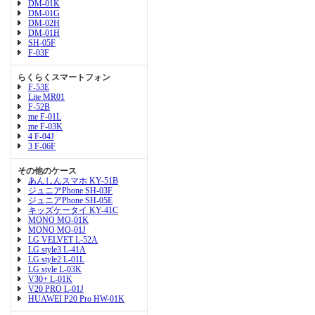
DM-01K
DM-01G
DM-02H
DM-01H
SH-05F
F-03F
らくらくスマートフォン
F-53E
Lite MR01
F-52B
me F-01L
me F-03K
4 F-04J
3 F-06F
その他のケース
あんしんスマホ KY-51B
ジュニアPhone SH-03F
ジュニアPhone SH-05E
キッズケータイ KY-41C
MONO MO-01K
MONO MO-01J
LG VELVET L-52A
LG style3 L-41A
LG style2 L-01L
LG style L-03K
V30+ L-01K
V20 PRO L-01J
HUAWEI P20 Pro HW-01K