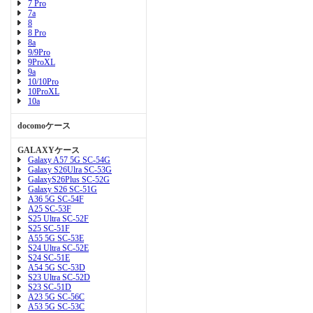
7 Pro
7a
8
8 Pro
8a
9/9Pro
9ProXL
9a
10/10Pro
10ProXL
10a
docomoケース
GALAXYケース
Galaxy A57 5G SC-54G
Galaxy S26Ulra SC-53G
GalaxyS26Plus SC-52G
Galaxy S26 SC-51G
A36 5G SC-54F
A25 SC-53F
S25 Ultra SC-52F
S25 SC-51F
A55 5G SC-53E
S24 Ultra SC-52E
S24 SC-51E
A54 5G SC-53D
S23 Ultra SC-52D
S23 SC-51D
A23 5G SC-56C
A53 5G SC-53C