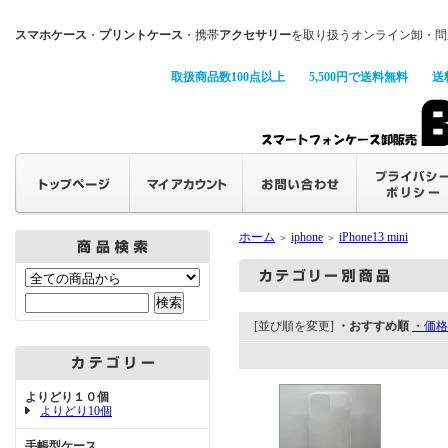
スマホケース
・
プリントケース
・携帯
アクセサリー
を取り扱うオンライン卸・問
取扱商品数100点以上
5,500円で送料無料
送
ホーム
iphone
iPhone13 mini
＞
＞
[並び順を変更]
・おすすめ順
・価格
よりどり１０個
よりどり10個
手帳型ケース