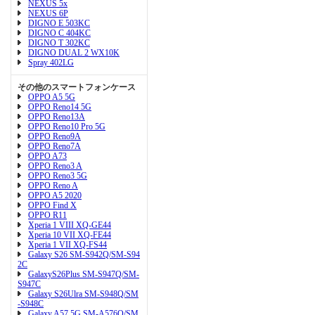
NEXUS 5x
NEXUS 6P
DIGNO E 503KC
DIGNO C 404KC
DIGNO T 302KC
DIGNO DUAL 2 WX10K
Spray 402LG
その他のスマートフォンケース
OPPO A5 5G
OPPO Reno14 5G
OPPO Reno13A
OPPO Reno10 Pro 5G
OPPO Reno9A
OPPO Reno7A
OPPO A73
OPPO Reno3 A
OPPO Reno3 5G
OPPO Reno A
OPPO A5 2020
OPPO Find X
OPPO R11
Xperia 1 VIII XQ-GE44
Xperia 10 VII XQ-FE44
Xperia 1 VII XQ-FS44
Galaxy S26 SM-S942Q/SM-S94
2C
GalaxyS26Plus SM-S947Q/SM-
S947C
Galaxy S26Ulra SM-S948Q/SM
-S948C
Galaxy A57 5G SM-A576Q/SM