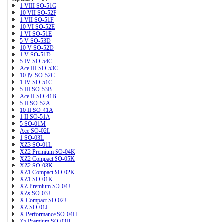
1 VIII SO-51G
10 VII SO-52F
1 VII SO-51F
10 VI SO-52E
1 VI SO-51E
5 V SO-53D
10 V SO-52D
1 V SO-51D
5 IV SO-54C
Ace III SO-53C
10 Ⅳ SO-52C
1 IV SO-51C
5 III SO-53B
Ace II SO-41B
5 II SO-52A
10 II SO-41A
1 II SO-51A
5 SO-01M
Ace SO-02L
1 SO-03L
XZ3 SO-01L
XZ2 Premium SO-04K
XZ2 Compact SO-05K
XZ2 SO-03K
XZ1 Compact SO-02K
XZ1 SO-01K
XZ Premium SO-04J
XZs SO-03J
X Compact SO-02J
XZ SO-01J
X Performance SO-04H
Z5 Premium SO-03H