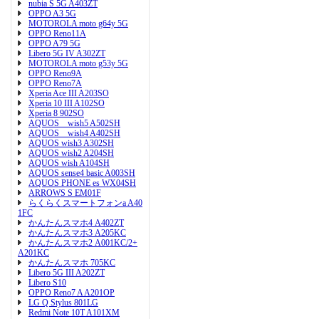
nubia S 5G A403ZT
OPPO A3 5G
MOTOROLA moto g64y 5G
OPPO Reno11A
OPPO A79 5G
Libero 5G IV A302ZT
MOTOROLA moto g53y 5G
OPPO Reno9A
OPPO Reno7A
Xperia Ace III A203SO
Xperia 10 III A102SO
Xperia 8 902SO
AQUOS wish5 A502SH
AQUOS wish4 A402SH
AQUOS wish3 A302SH
AQUOS wish2 A204SH
AQUOS wish A104SH
AQUOS sense4 basic A003SH
AQUOS PHONE es WX04SH
ARROWS S EM01F
らくらくスマートフォンa A40
1FC
かんたんスマホ4 A402ZT
かんたんスマホ3 A205KC
かんたんスマホ2 A001KC/2+
A201KC
かんたんスマホ 705KC
Libero 5G III A202ZT
Libero S10
OPPO Reno7 A A201OP
LG Q Stylus 801LG
Redmi Note 10T A101XM