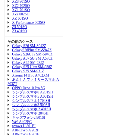
XZ3 801SO
XZ2 702SO
XZ1 701SO
XZs 602SO
XZ 601SO
X Performance 502SO
Z5 501SO
Z3 401SO
その他のケース
Galaxy S26 SM-S942Z
GalaxyS26Plus SM-S947Z
Galaxy S26Ulra SM-S948Z
Galaxy A57 5G SM-A576Z
Galaxy A25 SM-235Z
Galaxy S25 Ultra SM-938Z
Galaxy S25 SM-931Z
Xiaomi 14TPro A402XM
あんしんファミリースマホ A
303ZT
OPPO Reno10 Pro 5G
シンプルスマホ6 A201SH
シンプルスマホ5 A001SH
シンプルスマホ4 704SH
シンプルスマホ3 509SH
シンプルスマホ 2 401SH
シンプルスマホ 204SH
キッズフォン2 901SI
We2 A402FC
arrows U 801FJ
ARROWS A 202F
ARROWS A 201F