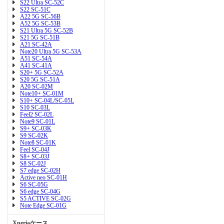
S22 Ultra SC-52C
S22 SC-51C
A22 5G SC-56B
A52 5G SC-53B
S21 Ultra 5G SC-52B
S21 5G SC-51B
A21 SC-42A
Note20 Ultra 5G SC-53A
A51 SC-54A
A41 SC-41A
S20+ 5G SC-52A
S20 5G SC-51A
A20 SC-02M
Note10+ SC-01M
S10+ SC-04L/SC-05L
S10 SC-03L
Feel2 SC-02L
Note9 SC-01L
S9+ SC-03K
S9 SC-02K
Note8 SC-01K
Feel SC-04J
S8+ SC-03J
S8 SC-02J
S7 edge SC-02H
Active neo SC-01H
S6 SC-05G
S6 edge SC-04G
S5 ACTIVE SC-02G
Note Edge SC-01G
Xperiaケース