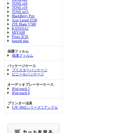
TONE e20
TONE e19
TONE m15
BlackBerry Priv
Acer Liquid Z530
ZTE Blade V580
KATANA2
MIYABI
Priori 3LTE
honor6 plus
保護フィルム
保護フィルム
パッケージケース
ブリスターパッケージ
ビニールパッケージ
オーディオプレーヤーケース
iPod touch 5
iPod touch 6
プリンター冶具
UJF-3042シリーズ Lアングル