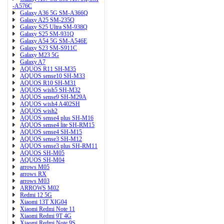
-A576C
Galaxy A36 5G SM-A366Q
Galaxy A25 SM-235Q
Galaxy S25 Ultra SM-938Q
Galaxy S25 SM-931Q
Galaxy A54 5G SM-A546E
Galaxy S23 SM-S911C
Galaxy M23 5G
Galaxy A7
AQUOS R11 SH-M35
AQUOS sense10 SH-M33
AQUOS R10 SH-M31
AQUOS wish5 SH-M32
AQUOS sense9 SH-M29A
AQUOS wish4 A402SH
AQUOS wish2
AQUOS sense4 plus SH-M16
AQUOS sense4 lite SH-RM15
AQUOS sense4 SH-M15
AQUOS sense3 SH-M12
AQUOS sense3 plus SH-RM11
AQUOS SH-M05
AQUOS SH-M04
arrows M05
arrows RX
arrows M03
ARROWS M02
Redmi 12 5G
Xiaomi 13T XIG04
Xiaomi Redmi Note 11
Xiaomi Redmi 9T 4G
Xiaomi Redmi Note 9S