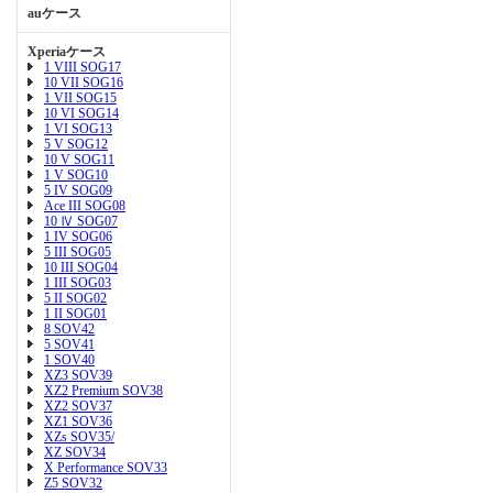
auケース
Xperiaケース
1 VIII SOG17
10 VII SOG16
1 VII SOG15
10 VI SOG14
1 VI SOG13
5 V SOG12
10 V SOG11
1 V SOG10
5 IV SOG09
Ace III SOG08
10 Ⅳ SOG07
1 IV SOG06
5 III SOG05
10 III SOG04
1 III SOG03
5 II SOG02
1 II SOG01
8 SOV42
5 SOV41
1 SOV40
XZ3 SOV39
XZ2 Premium SOV38
XZ2 SOV37
XZ1 SOV36
XZs SOV35/
XZ SOV34
X Performance SOV33
Z5 SOV32