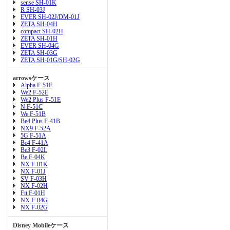
sense SH-01K
R SH-03J
EVER SH-02J/DM-01J
ZETA SH-04H
compact SH-02H
ZETA SH-01H
EVER SH-04G
ZETA SH-03G
ZETA SH-01G/SH-02G
arrowsケース
Alpha F-51F
We2 F-52E
We2 Plus F-51E
N F-51C
We F-51B
Be4 Plus F-41B
NX9 F-52A
5G F-51A
Be4 F-41A
Be3 F-02L
Be F-04K
NX F-01K
NX F-01J
SV F-03H
NX F-02H
Fit F-01H
NX F-04G
NX F-02G
Disney Mobileケース