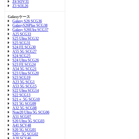
Z4 SOV31
Z3 SOL26
Galaxyケース
Galaxy S26 SCG36
GalaxyS26Plus SCG38
Galaxy S26Ulra SCG37
A25 SCG33
S25 Ultra SCG32
S25 SCG31
S24 FE SCG30
A55 5G SCG27
S24 SCG25
S24 Ultra SCG26
S23 FE SCG24
A54 5G SCG21
S23 Ultra SCG20
S23 SCG19
A23 5G SCG1
A53 5G SCG15
S22 Ultra SCG14
S22 SCG13
S21＋ 5G SCG10
S21 5G SCG09
A32 5G SCG08
Note20 Ultra 5G SCG06
A51 SCG07
S20 Ultra 5G SCG03
A41 SCV48
S20 5G SCG01
S20+ 5G SCG02
A20 SCV46