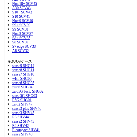
Note10+ SCV45
A30 SCV43
S10+ SCV42
S10 SCV41
Note9 SCV40
S9+ SCV39
S9 SCV38
Note8 SCV37
S8+ SCV35
S8 SCV36
S7 edge SCV33
A8 SCV32
AQUOSケース
sense9 SHG14
sense8 SHG11
sense7 SHG10
wish SHG06
sense6 SHG05
zero6 SHG04
zero5G basic SHG02
sense5G SHG03
R5G SHG01
zero2 SHV47
sense3 plus SHV46
sense3 SHV45
R3 SHV44
sense2 SHV43
R2 SHV42
R compact SHV41
sense SHV40