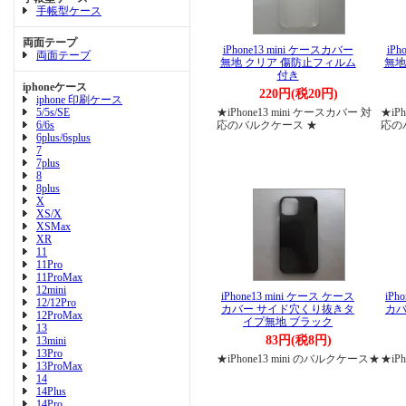
手帳型ケース
両面テープ
iPhone13 mini ケースカバー
iP
両面テープ
無地 クリア 傷防止フィルム
無地
付き
iphoneケース
220円(税20円)
iphone 印刷ケース
5/5s/SE
★iPhone13 mini ケースカバー 対
★iP
6/6s
応のバルクケース ★
応の
6plus/6splus
7
7plus
8
8plus
X
XS/X
XSMax
XR
11
11Pro
11ProMax
12mini
iPhone13 mini ケース ケース
iPh
12/12Pro
カバー サイド穴くり抜きタ
カバ
12ProMax
イプ無地 ブラック
13
83円(税8円)
13mini
13Pro
★iPhone13 mini のバルクケース★
★iP
13ProMax
14
14Plus
14Pro