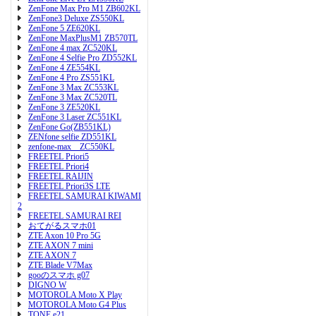
ZenFone Max Pro M1 ZB602KL
ZenFone3 Deluxe ZS550KL
ZenFone 5 ZE620KL
ZenFone MaxPlusM1 ZB570TL
ZenFone 4 max ZC520KL
ZenFone 4 Selfie Pro ZD552KL
ZenFone 4 ZE554KL
ZenFone 4 Pro ZS551KL
ZenFone 3 Max ZC553KL
ZenFone 3 Max ZC520TL
ZenFone 3 ZE520KL
ZenFone 3 Laser ZC551KL
ZenFone Go(ZB551KL)
ZENfone selfie ZD551KL
zenfone-max ZC550KL
FREETEL Priori5
FREETEL Priori4
FREETEL RAIJIN
FREETEL Priori3S LTE
FREETEL SAMURAI KIWAMI
2
FREETEL SAMURAI REI
おてがるスマホ01
ZTE Axon 10 Pro 5G
ZTE AXON 7 mini
ZTE AXON 7
ZTE Blade V7Max
gooのスマホ g07
DIGNO W
MOTOROLA Moto X Play
MOTOROLA Moto G4 Plus
TONE e21