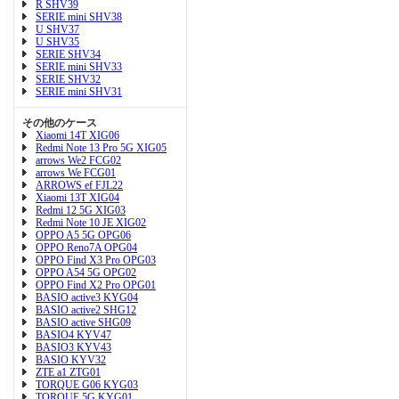
R SHV39
SERIE mini SHV38
U SHV37
U SHV35
SERIE SHV34
SERIE mini SHV33
SERIE SHV32
SERIE mini SHV31
その他のケース
Xiaomi 14T XIG06
Redmi Note 13 Pro 5G XIG05
arrows We2 FCG02
arrows We FCG01
ARROWS ef FJL22
Xiaomi 13T XIG04
Redmi 12 5G XIG03
Redmi Note 10 JE XIG02
OPPO A5 5G OPG06
OPPO Reno7A OPG04
OPPO Find X3 Pro OPG03
OPPO A54 5G OPG02
OPPO Find X2 Pro OPG01
BASIO active3 KYG04
BASIO active2 SHG12
BASIO active SHG09
BASIO4 KYV47
BASIO3 KYV43
BASIO KYV32
ZTE a1 ZTG01
TORQUE G06 KYG03
TORQUE 5G KYG01