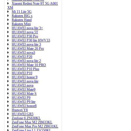
Xiaomi Redmi Note 9T 5G A001
XM
Mi 11 Lite 5G
Rakuten BIG s
Rakuten Hand
Rakuten Mini
HUAWEI nova lite 3+
HUAWEI nova 5T
HUAWEI P30 Pro
HUAWEI P30 lite HWV33
HUAWEI nova lite 3
HUAWEI Mate 20 Pro
HUAWEI nova3
HUAWEI P20
HUAWEI nova lite 2
HUAWEI Mate 10 PRO
HUAWEI P10 Plus
HUAWEI P10
HUAWEI honor 9
HUAWEI nova lite
HUAWEI nova
HUAWEI Mate9
HUAWEI Mate S
HUAWEI P9
HUAWEI P9 lite
HUAWEI honor8
Huawei Y6
HUAWEI GR5
Zenfone 6 ZS630KL
ZenFone Max M2 ZB633KL
ZenFone Max Pro M2 ZB631KL
ZenFone Live L1 ZA550KL