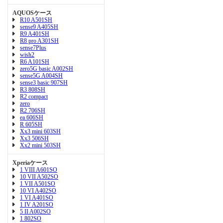
AQUOSケース
R10 A501SH
sense9 A405SH
R9 A401SH
R8 pro A301SH
sense7Plus
wish2
R6 A101SH
zero5G basic A002SH
sense5G A004SH
sense3 basic 907SH
R3 808SH
R2 compact
zero
R2 706SH
ea 606SH
R 605SH
Xx3 mini 603SH
Xx3 506SH
Xx2 mini 503SH
Xperiaケース
1 VIII A601SO
10 VII A502SO
1 VII A501SO
10 VI A402SO
1 VI A401SO
1 IV A201SO
5 II A002SO
1 802SO