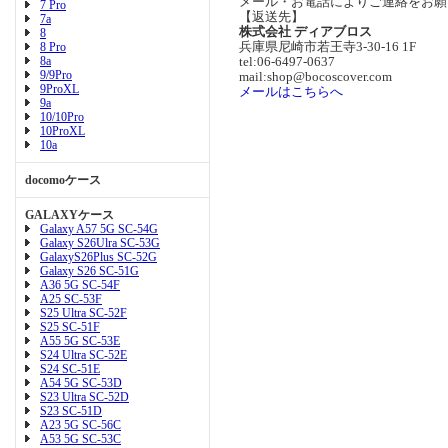
メール・お電話によりご連絡をお願
7 Pro
【返送先】
7a
株式会社 ディアブロス
8
兵庫県尼崎市若王寺3-30-16 1F
8 Pro
8a
tel:06-6497-0637
9/9Pro
mail:shop@bocoscover.com
9ProXL
メールはこちらへ
9a
10/10Pro
10ProXL
10a
docomoケース
GALAXYケース
Galaxy A57 5G SC-54G
Galaxy S26Ulra SC-53G
GalaxyS26Plus SC-52G
Galaxy S26 SC-51G
A36 5G SC-54F
A25 SC-53F
S25 Ultra SC-52F
S25 SC-51F
A55 5G SC-53E
S24 Ultra SC-52E
S24 SC-51E
A54 5G SC-53D
S23 Ultra SC-52D
S23 SC-51D
A23 5G SC-56C
A53 5G SC-53C