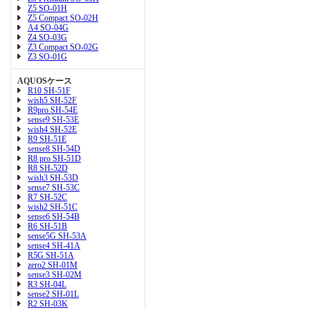
Z5 SO-01H
Z5 Compact SO-02H
A4 SO-04G
Z4 SO-03G
Z3 Compact SO-02G
Z3 SO-01G
AQUOSケース
R10 SH-51F
wish5 SH-52F
R9pro SH-54E
sense9 SH-53E
wish4 SH-52E
R9 SH-51E
sense8 SH-54D
R8 pro SH-51D
R8 SH-52D
wish3 SH-53D
sense7 SH-53C
R7 SH-52C
wish2 SH-51C
sense6 SH-54B
R6 SH-51B
sense5G SH-53A
sense4 SH-41A
R5G SH-51A
zero2 SH-01M
sense3 SH-02M
R3 SH-04L
sense2 SH-01L
R2 SH-03K