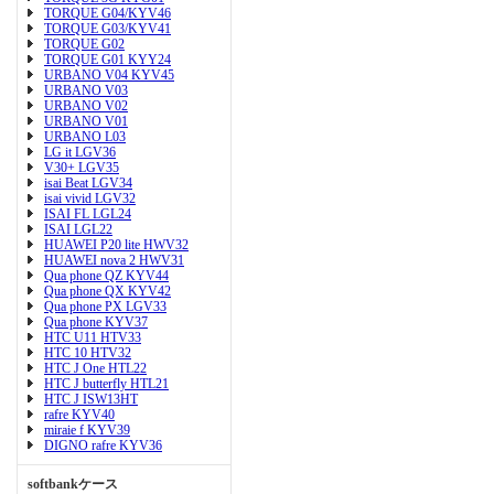
TORQUE G04/KYV46
TORQUE G03/KYV41
TORQUE G02
TORQUE G01 KYY24
URBANO V04 KYV45
URBANO V03
URBANO V02
URBANO V01
URBANO L03
LG it LGV36
V30+ LGV35
isai Beat LGV34
isai vivid LGV32
ISAI FL LGL24
ISAI LGL22
HUAWEI P20 lite HWV32
HUAWEI nova 2 HWV31
Qua phone QZ KYV44
Qua phone QX KYV42
Qua phone PX LGV33
Qua phone KYV37
HTC U11 HTV33
HTC 10 HTV32
HTC J One HTL22
HTC J butterfly HTL21
HTC J ISW13HT
rafre KYV40
miraie f KYV39
DIGNO rafre KYV36
softbankケース