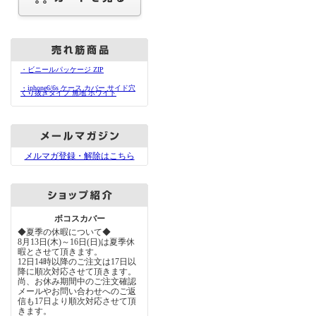
・ビニールパッケージ ZIP
・iphone6/6s ケース カバー サイド穴
くり抜きタイプ 無地 ホワイト
メルマガ登録・解除はこちら
ボコスカバー
◆夏季の休暇について◆
8月13日(木)～16日(日)は夏季休
暇とさせて頂きます。
12日14時以降のご注文は17日以
降に順次対応させて頂きます。
尚、お休み期間中のご注文確認
メールやお問い合わせへのご返
信も17日より順次対応させて頂
きます。