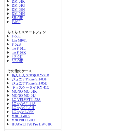
DM-01K
DM-01G
DM-02H
DM-01H
SH-05F
F-03F
らくらくスマートフォン
F-53E
Lite MR01
F-52B
me F-01L
me F-03K
4 F-04J
3 F-06F
その他のケース
あんしんスマホ KY-51B
ジュニアPhone SH-03F
ジュニアPhone SH-05E
キッズケータイ KY-41C
MONO MO-01K
MONO MO-01J
LG VELVET L-52A
LG style3 L-41A
LG style2 L-01L
LG style L-03K
V30+ L-01K
V20 PRO L-01J
HUAWEI P20 Pro HW-01K