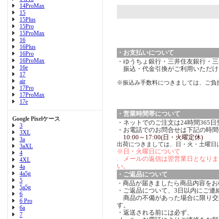
14ProMax
15
15Plus
15Pro
15ProMax
16
16Plus
・お支払いについて
16Pro
16ProMax
・ゆうちょ銀行・三井住友銀行・三菱
16e
振込・代金引換がご利用いただけ
17
air
※振込み手数料につきましては、ご負
17Pro
17ProMax
17e
・営業時間帯について
Google Pixelケース
・ネットでのご注文は24時間365
3
・お電話でのお問合せは下記の時間
3XL
10:00～17:00(日・火曜定休)
3a
出荷につきましては、日・火・土曜日
3aXL
※日・火曜日について
4
メールの返信は翌営業日となりま
4XL
い。
4a
4a5g
・ご返品について
5
商品が届きましたら商品内容をお
・
5a5g
・ご返品について、3日以内にご連
6
商品の不備があった場合に限り交
6 Pro
す。
6a
・返送される前には必ず、
7