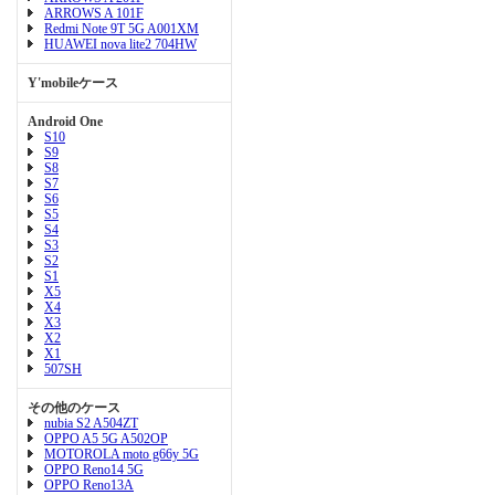
ARROWS A 101F
Redmi Note 9T 5G A001XM
HUAWEI nova lite2 704HW
Y'mobileケース
Android One
S10
S9
S8
S7
S6
S5
S4
S3
S2
S1
X5
X4
X3
X2
X1
507SH
その他のケース
nubia S2 A504ZT
OPPO A5 5G A502OP
MOTOROLA moto g66y 5G
OPPO Reno14 5G
OPPO Reno13A