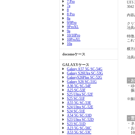
7 Pro
UF
7a
30
8
8 Pro
内容
8a
9/9Pro
クリ
9ProXL
冶具
9a
10/10Pro
特徴
10ProXL
これ
10a
横方
docomoケース
冶具
GALAXYケース
Galaxy A57 5G SC-54G
Galaxy S26Ulra SC-53G
GalaxyS26Plus SC-52G
・お
Galaxy S26 SC-51G
・ゆ
A36 5G SC-54F
A25 SC-53F
振
S25 Ultra SC-52F
S25 SC-51F
※振
A55 5G SC-53E
S24 Ultra SC-52E
S24 SC-51E
A54 5G SC-53D
・営
S23 Ultra SC-52D
・ネ
S23 SC-51D
・お
A23 5G SC-56C
A53 5G SC-53C
10