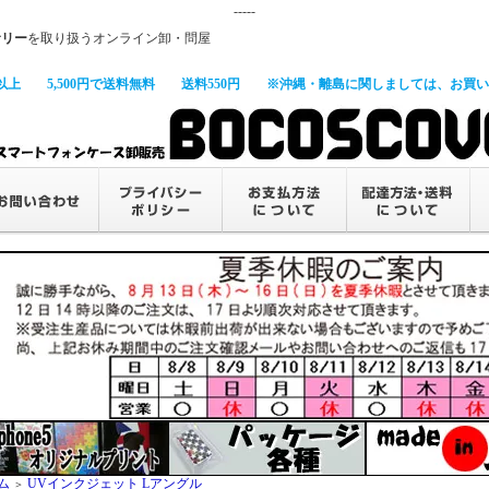
-----
サリー
を取り扱うオンライン卸・問屋
以上
5,500円で送料無料
送料550円
※沖縄・離島に関しましては、お買い上
ム
UVインクジェット Lアングル
＞