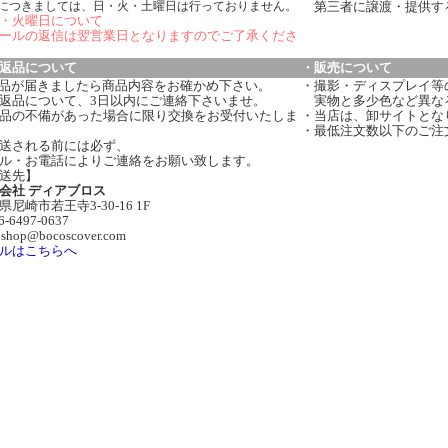
につきましては、日・火・土曜日は行っておりません。
第三者に譲渡・提供す
・火曜日について
ールの返信は翌営業日となりますのでご了承くださ
返品について
・販売について
品が届きましたら商品内容をお確かめ下さい。
・撮影・ディスプレイ等
返品について、3日以内にご連絡下さいませ。
実物と多少色など異な
品の不備があった場合に限り交換をお受付いたしま
・当店は、卸サイトとな
・最低注文数以下のご注
送される前には必ず、
ル・お電話によりご連絡をお願い致します。
送先】
会社 ディアブロス
県尼崎市若王寺3-30-16 1F
06-6497-0637
:shop@bocoscover.com
ルはこちらへ