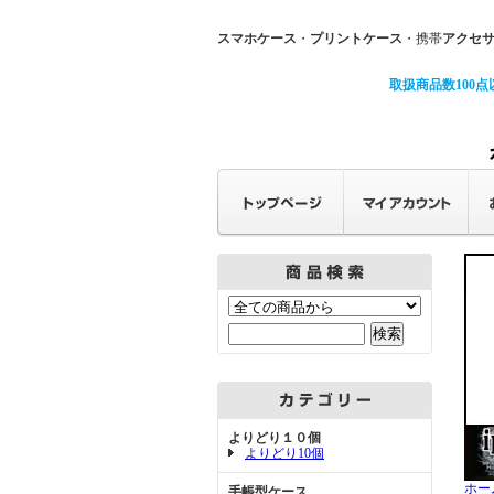
スマホケース
・
プリントケース
・携帯
アクセ
取扱商品数100点
よりどり１０個
よりどり10個
ホー
手帳型ケース