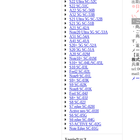
S22 Ultra SC-52C
出荷
S22 SC-51C
※日
A22 5G SC-56B
メ
A52 5G SC-53B
い。
S21 Ultra 5G SC-52B
・ご
S21 5G SC-51B
商
・
A21 SC-42A
・ご
Note20 Ultra 5G SC-53A
商
A51 SC-54A
す。
A41 SC-41A
S20+ 5G SC-52A
・返
S20 5G SC-51A
メー
A20 SC-02M
【返
Note10+ SC-01M
株式
S10+ SC-04L/SC-05L
兵庫
S10 SC-03L
tel:
Feel2 SC-02L
mail
Note9 SC-01L
メー
S9+ SC-03K
S9 SC-02K
Note8 SC-01K
Feel SC-04J
S8+ SC-03J
S8 SC-02J
S7 edge SC-02H
Active neo SC-01H
S6 SC-05G
S6 edge SC-04G
S5 ACTIVE SC-02G
Note Edge SC-01G
Xperiaケース