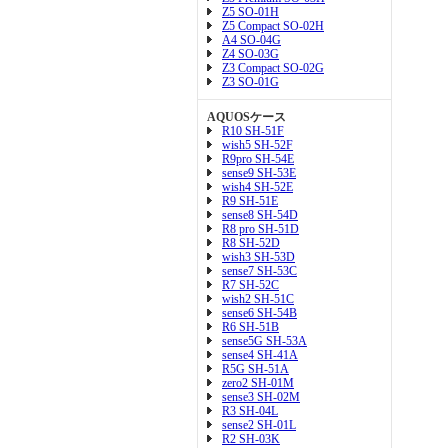
Z5 SO-01H
Z5 Compact SO-02H
A4 SO-04G
Z4 SO-03G
Z3 Compact SO-02G
Z3 SO-01G
AQUOSケース
R10 SH-51F
wish5 SH-52F
R9pro SH-54E
sense9 SH-53E
wish4 SH-52E
R9 SH-51E
sense8 SH-54D
R8 pro SH-51D
R8 SH-52D
wish3 SH-53D
sense7 SH-53C
R7 SH-52C
wish2 SH-51C
sense6 SH-54B
R6 SH-51B
sense5G SH-53A
sense4 SH-41A
R5G SH-51A
zero2 SH-01M
sense3 SH-02M
R3 SH-04L
sense2 SH-01L
R2 SH-03K