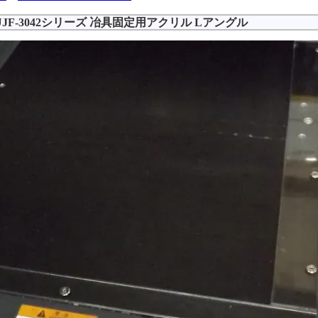
UJF-3042シリーズ 冶具固定用アクリル Lアングル