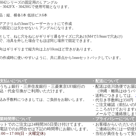
J-3042シリーズの固定用のＬアングル
42・3042FX・3042HGで使用可能となります。
品：縦、横各1本 低頭ビス6本
アアクリルの3mmでレーザーカットにて作成
の固定には欠かせないＬアングルになります。
として、ねじ穴をねじがギリギリ通るサイズに穴あけ(M4で3.9mmで穴あけ)
で、冶具を外した場合でもほぼ同じ場所で固定できます。
向はギリギリまで縦方向は上が10cmほど空きがあります。
の作成時に使いやすいように、共に原点から1mmセットバックしています。
支払いについて
・配送について
うちょ銀行・三井住友銀行・三菱東京UFJ銀行の
・配送は佐川急便でお届
込・代金引換がご利用いただけます。
（沖縄・離島はゆうパ
・送料につきましては、
込み手数料につきましては、ご負担をお願いします。
・代引き手数料は350円
・ご注文確認（前払いの
こころがけております
メールでご連絡致しま
業時間帯について
・プライバシーについて
ットでのご注文は24時間365日受け付けてます。
・お客様からいただいた
電話でのお問合せは下記の時間帯にお願いします。
ご連絡以外には一切使
:00～17:00(日・火曜定休)
・当社が責任をもって安