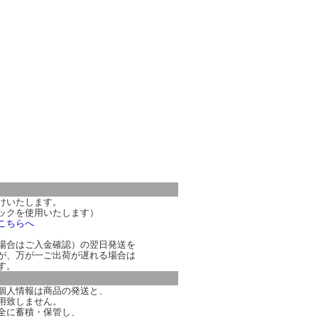
けいたします。
ックを使用いたします）
こちらへ
場合はご入金確認）の翌日発送を
が、万が一ご出荷が遅れる場合は
す。
個人情報は商品の発送と、
用致しません。
全に蓄積・保管し、