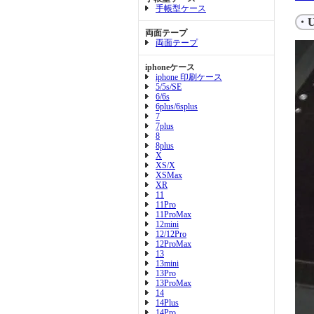
手帳型ケース
・
両面テープ
両面テープ
iphoneケース
iphone 印刷ケース
5/5s/SE
6/6s
6plus/6splus
7
7plus
8
8plus
X
XS/X
XSMax
XR
11
11Pro
11ProMax
12mini
12/12Pro
12ProMax
13
13mini
13Pro
13ProMax
14
14Plus
14Pro