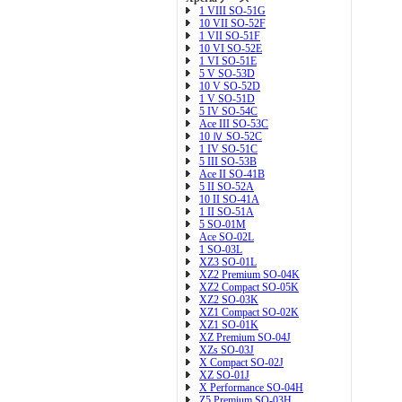
1 VIII SO-51G
10 VII SO-52F
1 VII SO-51F
10 VI SO-52E
1 VI SO-51E
5 V SO-53D
10 V SO-52D
1 V SO-51D
5 IV SO-54C
Ace III SO-53C
10 Ⅳ SO-52C
1 IV SO-51C
5 III SO-53B
Ace II SO-41B
5 II SO-52A
10 II SO-41A
1 II SO-51A
5 SO-01M
Ace SO-02L
1 SO-03L
XZ3 SO-01L
XZ2 Premium SO-04K
XZ2 Compact SO-05K
XZ2 SO-03K
XZ1 Compact SO-02K
XZ1 SO-01K
XZ Premium SO-04J
XZs SO-03J
X Compact SO-02J
XZ SO-01J
X Performance SO-04H
Z5 Premium SO-03H