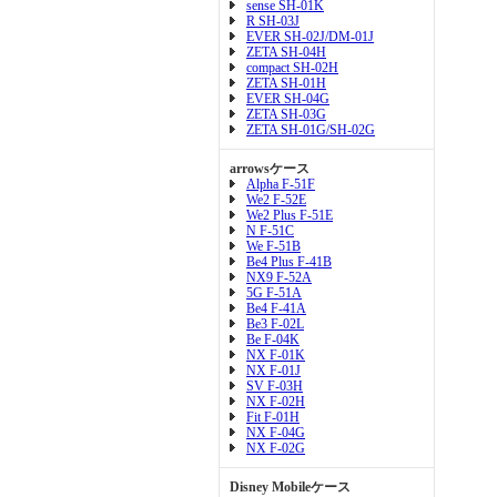
sense SH-01K
R SH-03J
EVER SH-02J/DM-01J
ZETA SH-04H
compact SH-02H
ZETA SH-01H
EVER SH-04G
ZETA SH-03G
ZETA SH-01G/SH-02G
arrowsケース
Alpha F-51F
We2 F-52E
We2 Plus F-51E
N F-51C
We F-51B
Be4 Plus F-41B
NX9 F-52A
5G F-51A
Be4 F-41A
Be3 F-02L
Be F-04K
NX F-01K
NX F-01J
SV F-03H
NX F-02H
Fit F-01H
NX F-04G
NX F-02G
Disney Mobileケース