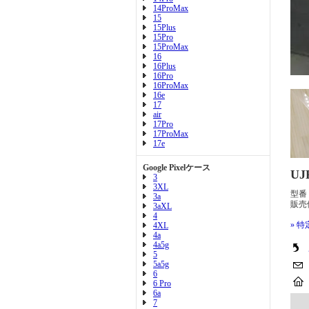
14ProMax
15
15Plus
15Pro
15ProMax
16
16Plus
16Pro
16ProMax
16e
17
air
17Pro
17ProMax
17e
Google Pixelケース
U
3
3XL
型番
3a
販売
3aXL
4
» 
4XL
4a
4a5g
5
5a5g
6
6 Pro
6a
7