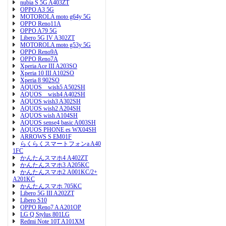
nubia S 5G A403ZT
OPPO A3 5G
MOTOROLA moto g64y 5G
OPPO Reno11A
OPPO A79 5G
Libero 5G IV A302ZT
MOTOROLA moto g53y 5G
OPPO Reno9A
OPPO Reno7A
Xperia Ace III A203SO
Xperia 10 III A102SO
Xperia 8 902SO
AQUOS wish5 A502SH
AQUOS wish4 A402SH
AQUOS wish3 A302SH
AQUOS wish2 A204SH
AQUOS wish A104SH
AQUOS sense4 basic A003SH
AQUOS PHONE es WX04SH
ARROWS S EM01F
らくらくスマートフォンa A40
1FC
かんたんスマホ4 A402ZT
かんたんスマホ3 A205KC
かんたんスマホ2 A001KC/2+
A201KC
かんたんスマホ 705KC
Libero 5G III A202ZT
Libero S10
OPPO Reno7 A A201OP
LG Q Stylus 801LG
Redmi Note 10T A101XM