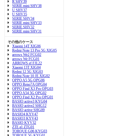
R SHV39
SERIE mini SHV38
U SHV37
U SHV35
SERIE SHV34
SERIE mini SHV33
SERIE SHV32
SERIE mini SHV31
その他のケース
Xiaomi 14T XIG06
Redmi Note 13 Pro 5G XIG05
arrows We2 FCG02
arrows We FCG01
ARROWS ef FJL22
Xiaomi 13T XIG04
Redmi 12 5G XIG03
Redmi Note 10 JE XIG02
OPPO A5 5G OPG06
OPPO Reno7A OPG04
OPPO Find X3 Pro OPG03
OPPO A54 5G OPG02
OPPO Find X2 Pro OPG01
BASIO active3 KYG04
BASIO active2 SHG12
BASIO active SHG09
BASIO4 KYV47
BASIO3 KYV43
BASIO KYV32
ZTE a1 ZTG01
TORQUE G06 KYG03
TORQUE 5G KYG01