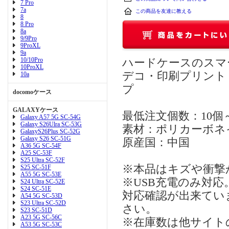
7 Pro
7a
この商品を友達に教える
8
8 Pro
8a
9/9Pro
9ProXL
9a
10/10Pro
ハードケースのスマ
10ProXL
デコ・印刷プリント
10a
プ
docomoケース
GALAXYケース
最低注文個数：10
Galaxy A57 5G SC-54G
Galaxy S26Ulra SC-53G
素材：ポリカーボネ
GalaxyS26Plus SC-52G
Galaxy S26 SC-51G
原産国：中国
A36 5G SC-54F
A25 SC-53F
S25 Ultra SC-52F
※本品はキズや衝撃
S25 SC-51F
A55 5G SC-53E
※USB充電のみ対
S24 Ultra SC-52E
S24 SC-51E
対応確認が出来てい
A54 5G SC-53D
S23 Ultra SC-52D
さい。
S23 SC-51D
A23 5G SC-56C
※在庫数は他サイト
A53 5G SC-53C