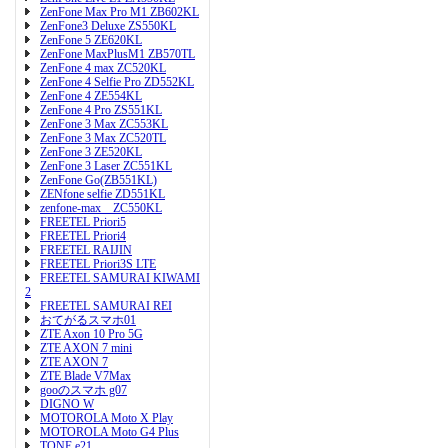
ZenFone Max Pro M1 ZB602KL
ZenFone3 Deluxe ZS550KL
ZenFone 5 ZE620KL
ZenFone MaxPlusM1 ZB570TL
ZenFone 4 max ZC520KL
ZenFone 4 Selfie Pro ZD552KL
ZenFone 4 ZE554KL
ZenFone 4 Pro ZS551KL
ZenFone 3 Max ZC553KL
ZenFone 3 Max ZC520TL
ZenFone 3 ZE520KL
ZenFone 3 Laser ZC551KL
ZenFone Go(ZB551KL)
ZENfone selfie ZD551KL
zenfone-max ZC550KL
FREETEL Priori5
FREETEL Priori4
FREETEL RAIJIN
FREETEL Priori3S LTE
FREETEL SAMURAI KIWAMI
2
FREETEL SAMURAI REI
おてがるスマホ01
ZTE Axon 10 Pro 5G
ZTE AXON 7 mini
ZTE AXON 7
ZTE Blade V7Max
gooのスマホ g07
DIGNO W
MOTOROLA Moto X Play
MOTOROLA Moto G4 Plus
TONE e21