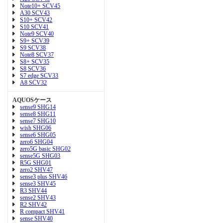
Note10+ SCV45
A30 SCV43
S10+ SCV42
S10 SCV41
Note9 SCV40
S9+ SCV39
S9 SCV38
Note8 SCV37
S8+ SCV35
S8 SCV36
S7 edge SCV33
A8 SCV32
AQUOSケース
sense9 SHG14
sense8 SHG11
sense7 SHG10
wish SHG06
sense6 SHG05
zero6 SHG04
zero5G basic SHG02
sense5G SHG03
R5G SHG01
zero2 SHV47
sense3 plus SHV46
sense3 SHV45
R3 SHV44
sense2 SHV43
R2 SHV42
R compact SHV41
sense SHV40