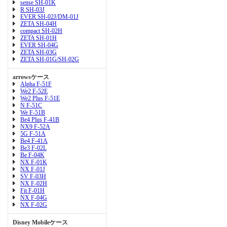
sense SH-01K
R SH-03J
EVER SH-02J/DM-01J
ZETA SH-04H
compact SH-02H
ZETA SH-01H
EVER SH-04G
ZETA SH-03G
ZETA SH-01G/SH-02G
arrowsケース
Alpha F-51F
We2 F-52E
We2 Plus F-51E
N F-51C
We F-51B
Be4 Plus F-41B
NX9 F-52A
5G F-51A
Be4 F-41A
Be3 F-02L
Be F-04K
NX F-01K
NX F-01J
SV F-03H
NX F-02H
Fit F-01H
NX F-04G
NX F-02G
Disney Mobileケース