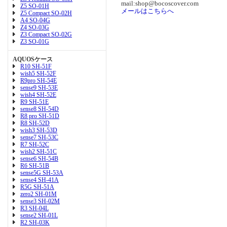
mail:shop@bocoscover.com
Z5 SO-01H
メールはこちらへ
Z5 Compact SO-02H
A4 SO-04G
Z4 SO-03G
Z3 Compact SO-02G
Z3 SO-01G
AQUOSケース
R10 SH-51F
wish5 SH-52F
R9pro SH-54E
sense9 SH-53E
wish4 SH-52E
R9 SH-51E
sense8 SH-54D
R8 pro SH-51D
R8 SH-52D
wish3 SH-53D
sense7 SH-53C
R7 SH-52C
wish2 SH-51C
sense6 SH-54B
R6 SH-51B
sense5G SH-53A
sense4 SH-41A
R5G SH-51A
zero2 SH-01M
sense3 SH-02M
R3 SH-04L
sense2 SH-01L
R2 SH-03K