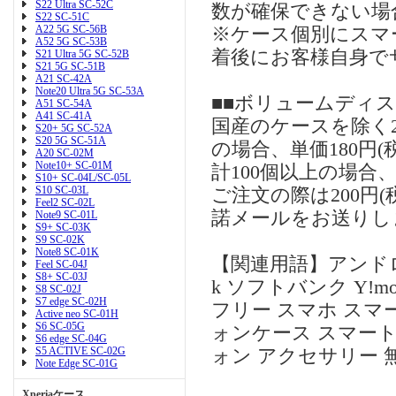
S22 Ultra SC-52C
数が確保できない場
S22 SC-51C
A22 5G SC-56B
※ケース個別にスマ
A52 5G SC-53B
着後にお客様自身で
S21 Ultra 5G SC-52B
S21 5G SC-51B
A21 SC-42A
Note20 Ultra 5G SC-53A
■■ボリュームディ
A51 SC-54A
A41 SC-41A
国産のケースを除く2
S20+ 5G SC-52A
S20 5G SC-51A
の場合、単価180円
A20 SC-02M
Note10+ SC-01M
計100個以上の場合、
S10+ SC-04L/SC-05L
S10 SC-03L
ご注文の際は200円
Feel2 SC-02L
諾メールをお送りし
Note9 SC-01L
S9+ SC-03K
S9 SC-02K
Note8 SC-01K
【関連用語】アンドロイド 
Feel SC-04J
S8+ SC-03J
k ソフトバンク Y!m
S8 SC-02J
S7 edge SC-02H
フリー スマホ スマ
Active neo SC-01H
S6 SC-05G
ォンケース スマート
S6 edge SC-04G
S5 ACTIVE SC-02G
ォン アクセサリー 
Note Edge SC-01G
Xperiaケース