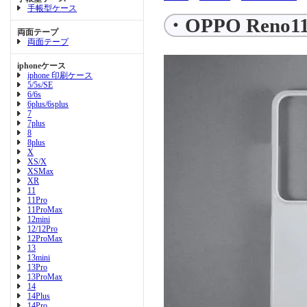
手帳型ケース
・OPPO Ren
両面テープ
両面テープ
iphoneケース
iphone 印刷ケース
5/5s/SE
6/6s
6plus/6splus
7
7plus
8
8plus
X
XS/X
XSMax
XR
11
11Pro
11ProMax
12mini
12/12Pro
12ProMax
13
13mini
13Pro
13ProMax
14
14Plus
14Pro