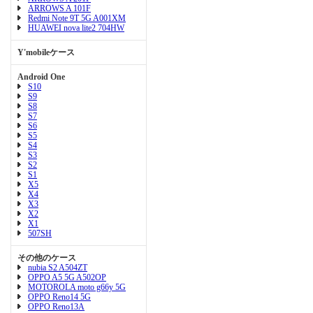
ARROWS A 101F
Redmi Note 9T 5G A001XM
HUAWEI nova lite2 704HW
Y'mobileケース
Android One
S10
S9
S8
S7
S6
S5
S4
S3
S2
S1
X5
X4
X3
X2
X1
507SH
その他のケース
nubia S2 A504ZT
OPPO A5 5G A502OP
MOTOROLA moto g66y 5G
OPPO Reno14 5G
OPPO Reno13A