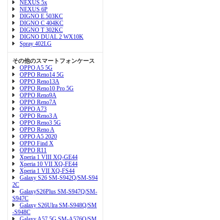
NEXUS 5x
NEXUS 6P
DIGNO E 503KC
DIGNO C 404KC
DIGNO T 302KC
DIGNO DUAL 2 WX10K
Spray 402LG
その他のスマートフォンケース
OPPO A5 5G
OPPO Reno14 5G
OPPO Reno13A
OPPO Reno10 Pro 5G
OPPO Reno9A
OPPO Reno7A
OPPO A73
OPPO Reno3 A
OPPO Reno3 5G
OPPO Reno A
OPPO A5 2020
OPPO Find X
OPPO R11
Xperia 1 VIII XQ-GE44
Xperia 10 VII XQ-FE44
Xperia 1 VII XQ-FS44
Galaxy S26 SM-S942Q/SM-S94
2C
GalaxyS26Plus SM-S947Q/SM-
S947C
Galaxy S26Ulra SM-S948Q/SM
-S948C
Galaxy A57 5G SM-A576Q/SM