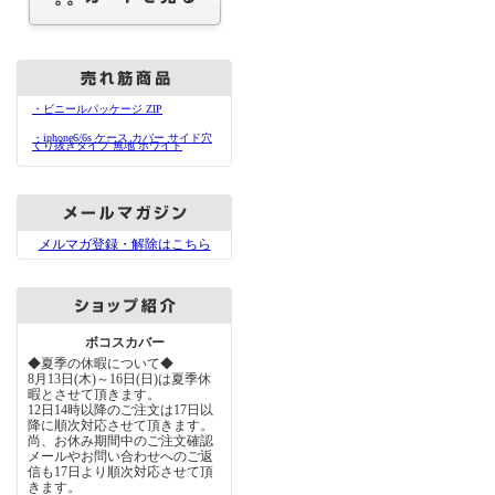
・ビニールパッケージ ZIP
・iphone6/6s ケース カバー サイド穴
くり抜きタイプ 無地 ホワイト
メルマガ登録・解除はこちら
ボコスカバー
◆夏季の休暇について◆
8月13日(木)～16日(日)は夏季休
暇とさせて頂きます。
12日14時以降のご注文は17日以
降に順次対応させて頂きます。
尚、お休み期間中のご注文確認
メールやお問い合わせへのご返
信も17日より順次対応させて頂
きます。