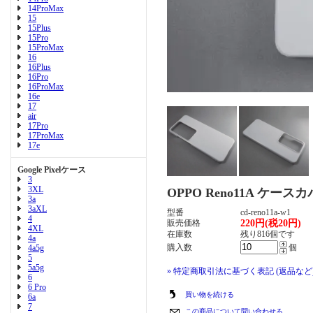
14ProMax
15
15Plus
15Pro
15ProMax
16
16Plus
16Pro
16ProMax
16e
17
air
17Pro
17ProMax
17e
Google Pixelケース
3
3XL
OPPO Reno11A ケー
3a
3aXL
型番
cd-reno11a-w1
4
販売価格
220円(税20円)
4XL
在庫数
残り816個です
4a
購入数
個
4a5g
5
5a5g
» 特定商取引法に基づく表記 (返品など
6
6 Pro
買い物を続ける
6a
7
この商品について問い合わせる