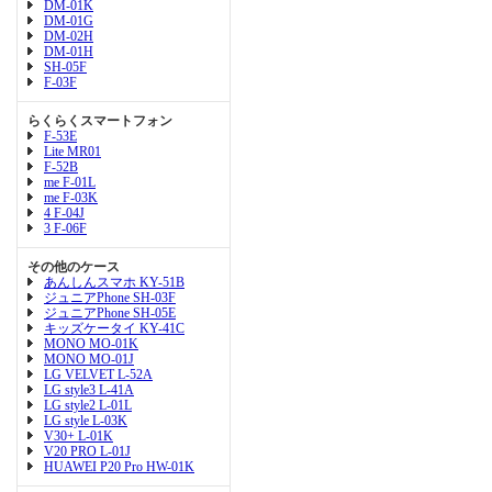
DM-01K
DM-01G
DM-02H
DM-01H
SH-05F
F-03F
らくらくスマートフォン
F-53E
Lite MR01
F-52B
me F-01L
me F-03K
4 F-04J
3 F-06F
その他のケース
あんしんスマホ KY-51B
ジュニアPhone SH-03F
ジュニアPhone SH-05E
キッズケータイ KY-41C
MONO MO-01K
MONO MO-01J
LG VELVET L-52A
LG style3 L-41A
LG style2 L-01L
LG style L-03K
V30+ L-01K
V20 PRO L-01J
HUAWEI P20 Pro HW-01K