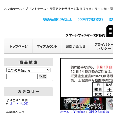
スマホケース
・
プリントケース
・携帯
アクセサリー
を取り扱うオンライン卸・問
取扱商品数100点以上
5,500円で送料無料
送
よりどり１０個
よりどり10個
ホーム
Y!mobile
OPPO Reno11A
＞
＞
手帳型ケース