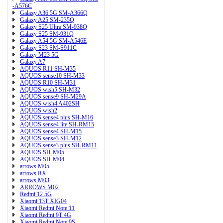
-A576C
Galaxy A36 5G SM-A366Q
Galaxy A25 SM-235Q
Galaxy S25 Ultra SM-938Q
Galaxy S25 SM-931Q
Galaxy A54 5G SM-A546E
Galaxy S23 SM-S911C
Galaxy M23 5G
Galaxy A7
AQUOS R11 SH-M35
AQUOS sense10 SH-M33
AQUOS R10 SH-M31
AQUOS wish5 SH-M32
AQUOS sense9 SH-M29A
AQUOS wish4 A402SH
AQUOS wish2
AQUOS sense4 plus SH-M16
AQUOS sense4 lite SH-RM15
AQUOS sense4 SH-M15
AQUOS sense3 SH-M12
AQUOS sense3 plus SH-RM11
AQUOS SH-M05
AQUOS SH-M04
arrows M05
arrows RX
arrows M03
ARROWS M02
Redmi 12 5G
Xiaomi 13T XIG04
Xiaomi Redmi Note 11
Xiaomi Redmi 9T 4G
Xiaomi Redmi Note 9S