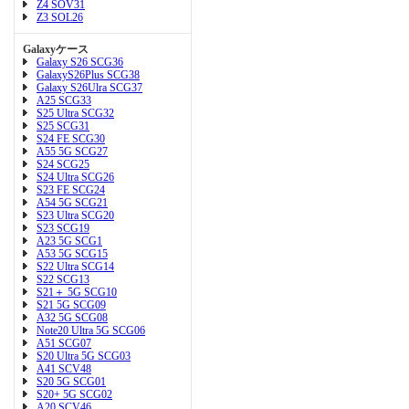
Z4 SOV31
Z3 SOL26
Galaxyケース
Galaxy S26 SCG36
GalaxyS26Plus SCG38
Galaxy S26Ulra SCG37
A25 SCG33
S25 Ultra SCG32
S25 SCG31
S24 FE SCG30
A55 5G SCG27
S24 SCG25
S24 Ultra SCG26
S23 FE SCG24
A54 5G SCG21
S23 Ultra SCG20
S23 SCG19
A23 5G SCG1
A53 5G SCG15
S22 Ultra SCG14
S22 SCG13
S21＋ 5G SCG10
S21 5G SCG09
A32 5G SCG08
Note20 Ultra 5G SCG06
A51 SCG07
S20 Ultra 5G SCG03
A41 SCV48
S20 5G SCG01
S20+ 5G SCG02
A20 SCV46