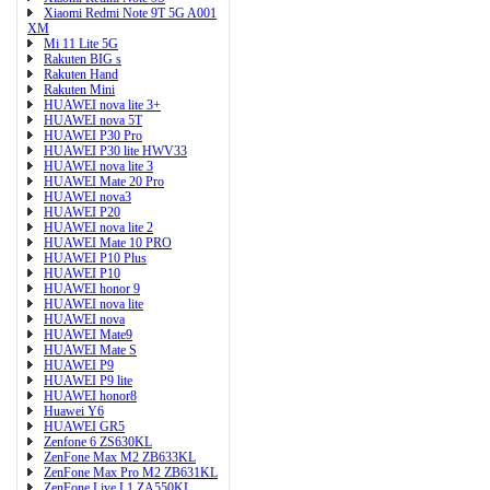
Xiaomi Redmi Note 9T 5G A001
XM
Mi 11 Lite 5G
Rakuten BIG s
Rakuten Hand
Rakuten Mini
HUAWEI nova lite 3+
HUAWEI nova 5T
HUAWEI P30 Pro
HUAWEI P30 lite HWV33
HUAWEI nova lite 3
HUAWEI Mate 20 Pro
HUAWEI nova3
HUAWEI P20
HUAWEI nova lite 2
HUAWEI Mate 10 PRO
HUAWEI P10 Plus
HUAWEI P10
HUAWEI honor 9
HUAWEI nova lite
HUAWEI nova
HUAWEI Mate9
HUAWEI Mate S
HUAWEI P9
HUAWEI P9 lite
HUAWEI honor8
Huawei Y6
HUAWEI GR5
Zenfone 6 ZS630KL
ZenFone Max M2 ZB633KL
ZenFone Max Pro M2 ZB631KL
ZenFone Live L1 ZA550KL