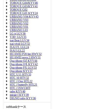
TORQUE G04/KYV46
TORQUE G03/KYV41
TORQUE G02
TORQUE G01 KYY24
URBANO V04 KYV45
URBANO V03
URBANO V02
URBANO V01
URBANO L03
LG it LGV36
V30+ LGV35
isai Beat LGV34
isai vivid LGV32
ISAI FL LGL24
ISAI LGL22
HUAWEI P20 lite HWV32
HUAWEI nova 2 HWV31
Qua phone QZ KYV44
Qua phone QX KYV42
Qua phone PX LGV33
Qua phone KYV37
HTC U11 HTV33
HTC 10 HTV32
HTC J One HTL22
HTC J butterfly HTL21
HTC J ISW13HT
rafre KYV40
miraie f KYV39
DIGNO rafre KYV36
softbankケース