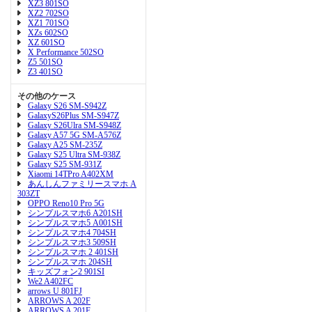
XZ3 801SO
XZ2 702SO
XZ1 701SO
XZs 602SO
XZ 601SO
X Performance 502SO
Z5 501SO
Z3 401SO
その他のケース
Galaxy S26 SM-S942Z
GalaxyS26Plus SM-S947Z
Galaxy S26Ulra SM-S948Z
Galaxy A57 5G SM-A576Z
Galaxy A25 SM-235Z
Galaxy S25 Ultra SM-938Z
Galaxy S25 SM-931Z
Xiaomi 14TPro A402XM
あんしんファミリースマホ A
303ZT
OPPO Reno10 Pro 5G
シンプルスマホ6 A201SH
シンプルスマホ5 A001SH
シンプルスマホ4 704SH
シンプルスマホ3 509SH
シンプルスマホ 2 401SH
シンプルスマホ 204SH
キッズフォン2 901SI
We2 A402FC
arrows U 801FJ
ARROWS A 202F
ARROWS A 201F