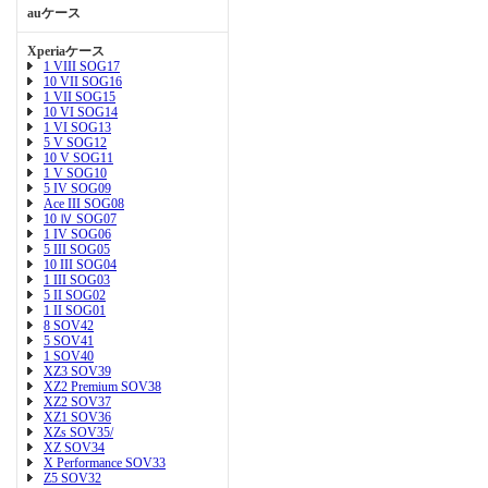
auケース
Xperiaケース
1 VIII SOG17
10 VII SOG16
1 VII SOG15
10 VI SOG14
1 VI SOG13
5 V SOG12
10 V SOG11
1 V SOG10
5 IV SOG09
Ace III SOG08
10 Ⅳ SOG07
1 IV SOG06
5 III SOG05
10 III SOG04
1 III SOG03
5 II SOG02
1 II SOG01
8 SOV42
5 SOV41
1 SOV40
XZ3 SOV39
XZ2 Premium SOV38
XZ2 SOV37
XZ1 SOV36
XZs SOV35/
XZ SOV34
X Performance SOV33
Z5 SOV32