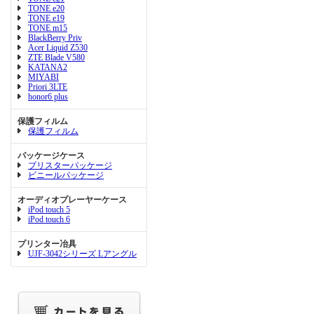
TONE e20
TONE e19
TONE m15
BlackBerry Priv
Acer Liquid Z530
ZTE Blade V580
KATANA2
MIYABI
Priori 3LTE
honor6 plus
保護フィルム
保護フィルム
パッケージケース
ブリスターパッケージ
ビニールパッケージ
オーディオプレーヤーケース
iPod touch 5
iPod touch 6
プリンター冶具
UJF-3042シリーズ Lアングル