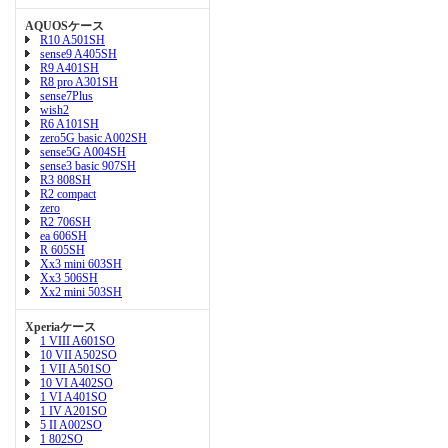
AQUOSケース
R10 A501SH
sense9 A405SH
R9 A401SH
R8 pro A301SH
sense7Plus
wish2
R6 A101SH
zero5G basic A002SH
sense5G A004SH
sense3 basic 907SH
R3 808SH
R2 compact
zero
R2 706SH
ea 606SH
R 605SH
Xx3 mini 603SH
Xx3 506SH
Xx2 mini 503SH
Xperiaケース
1 VIII A601SO
10 VII A502SO
1 VII A501SO
10 VI A402SO
1 VI A401SO
1 IV A201SO
5 II A002SO
1 802SO