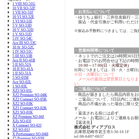
1 VIII SO-51G
10 VII SO-52F
・お支払いについて
1 VII SO-51F
10 VI SO-52E
・ゆうちょ銀行・三井住友銀行・三菱
1 VI SO-51E
振込・代金引換がご利用いただけ
5 V SO-53D
10 V SO-52D
※振込み手数料につきましては、ご負
1 V SO-51D
5 IV SO-54C
Ace III SO-53C
10 Ⅳ SO-52C
・営業時間帯について
1 IV SO-51C
5 III SO-53B
・ネットでのご注文は24時間365
Ace II SO-41B
・お電話でのお問合せは下記の時間
5 II SO-52A
10:00～17:00(日・火曜定休)
10 II SO-41A
出荷につきましては、日・火・土曜日
1 II SO-51A
※日・火曜日について
5 SO-01M
メールの返信は翌営業日となりま
Ace SO-02L
い。
1 SO-03L
・ご返品について
XZ3 SO-01L
商品が届きましたら商品内容をお
・
XZ2 Premium SO-04K
・ご返品について、3日以内にご連
XZ2 Compact SO-05K
XZ2 SO-03K
商品の不備があった場合に限り交
XZ1 Compact SO-02K
す。
XZ1 SO-01K
・返送される前には必ず、
XZ Premium SO-04J
メール・お電話によりご連絡をお願
XZs SO-03J
【返送先】
X Compact SO-02J
株式会社 ディアブロス
XZ SO-01J
兵庫県尼崎市若王寺3-30-16 1F
X Performance SO-04H
tel:06-6497-0637
Z5 Premium SO-03H