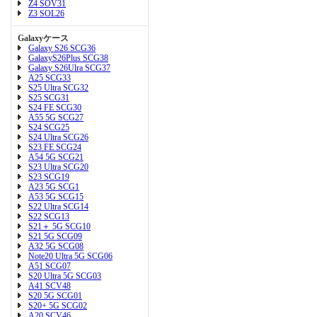
Z4 SOV31
Z3 SOL26
Galaxyケース
Galaxy S26 SCG36
GalaxyS26Plus SCG38
Galaxy S26Ulra SCG37
A25 SCG33
S25 Ultra SCG32
S25 SCG31
S24 FE SCG30
A55 5G SCG27
S24 SCG25
S24 Ultra SCG26
S23 FE SCG24
A54 5G SCG21
S23 Ultra SCG20
S23 SCG19
A23 5G SCG1
A53 5G SCG15
S22 Ultra SCG14
S22 SCG13
S21＋ 5G SCG10
S21 5G SCG09
A32 5G SCG08
Note20 Ultra 5G SCG06
A51 SCG07
S20 Ultra 5G SCG03
A41 SCV48
S20 5G SCG01
S20+ 5G SCG02
A20 SCV46