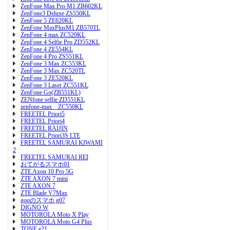
ZenFone Max Pro M1 ZB602KL
ZenFone3 Deluxe ZS550KL
ZenFone 5 ZE620KL
ZenFone MaxPlusM1 ZB570TL
ZenFone 4 max ZC520KL
ZenFone 4 Selfie Pro ZD552KL
ZenFone 4 ZE554KL
ZenFone 4 Pro ZS551KL
ZenFone 3 Max ZC553KL
ZenFone 3 Max ZC520TL
ZenFone 3 ZE520KL
ZenFone 3 Laser ZC551KL
ZenFone Go(ZB551KL)
ZENfone selfie ZD551KL
zenfone-max ZC550KL
FREETEL Priori5
FREETEL Priori4
FREETEL RAIJIN
FREETEL Priori3S LTE
FREETEL SAMURAI KIWAMI
2
FREETEL SAMURAI REI
おてがるスマホ01
ZTE Axon 10 Pro 5G
ZTE AXON 7 mini
ZTE AXON 7
ZTE Blade V7Max
gooのスマホ g07
DIGNO W
MOTOROLA Moto X Play
MOTOROLA Moto G4 Plus
TONE e21