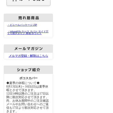
・ビニールパッケージ ZIP
・iphone6/6s ケース カバー サイド穴
くり抜きタイプ 無地 ホワイト
メルマガ登録・解除はこちら
ボコスカバー
◆夏季の休暇について◆
8月13日(木)～16日(日)は夏季休
暇とさせて頂きます。
12日14時以降のご注文は17日以
降に順次対応させて頂きます。
尚、お休み期間中のご注文確認
メールやお問い合わせへのご返
信も17日より順次対応させて頂
きます。