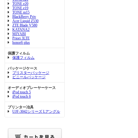
TONE e20
TONE e19
TONE m15
BlackBerry Priv
Acer Liquid Z530
ZTE Blade V580
KATANA2
MIYABI
Priori 3LTE
honor6 plus
保護フィルム
保護フィルム
パッケージケース
ブリスターパッケージ
ビニールパッケージ
オーディオプレーヤーケース
iPod touch 5
iPod touch 6
プリンター冶具
UJF-3042シリーズ Lアングル