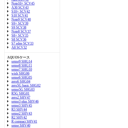
Note10+ SCV45
A30 SCV43
S10+ SCV42
S10 SCV41
Note9 SCV40
S9+ SCV39
S9 SCV38
Note8 SCV37
S8+ SCV35
S8 SCV36
S7 edge SCV33
A8 SCV32
AQUOSケース
sense9 SHG14
sense8 SHG11
sense7 SHG10
wish SHG06
sense6 SHG05
zero6 SHG04
zero5G basic SHG02
sense5G SHG03
R5G SHG01
zero2 SHV47
sense3 plus SHV46
sense3 SHV45
R3 SHV44
sense2 SHV43
R2 SHV42
R compact SHV41
sense SHV40