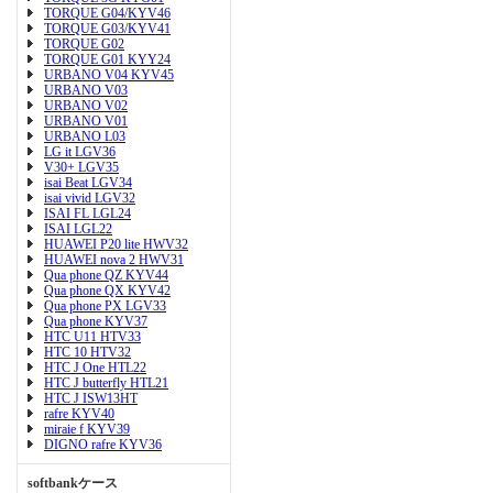
TORQUE G04/KYV46
TORQUE G03/KYV41
TORQUE G02
TORQUE G01 KYY24
URBANO V04 KYV45
URBANO V03
URBANO V02
URBANO V01
URBANO L03
LG it LGV36
V30+ LGV35
isai Beat LGV34
isai vivid LGV32
ISAI FL LGL24
ISAI LGL22
HUAWEI P20 lite HWV32
HUAWEI nova 2 HWV31
Qua phone QZ KYV44
Qua phone QX KYV42
Qua phone PX LGV33
Qua phone KYV37
HTC U11 HTV33
HTC 10 HTV32
HTC J One HTL22
HTC J butterfly HTL21
HTC J ISW13HT
rafre KYV40
miraie f KYV39
DIGNO rafre KYV36
softbankケース