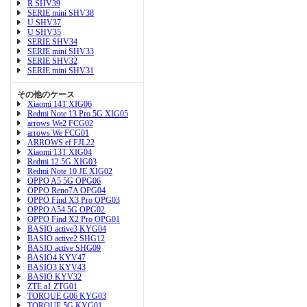
R SHV39
SERIE mini SHV38
U SHV37
U SHV35
SERIE SHV34
SERIE mini SHV33
SERIE SHV32
SERIE mini SHV31
その他のケース
Xiaomi 14T XIG06
Redmi Note 13 Pro 5G XIG05
arrows We2 FCG02
arrows We FCG01
ARROWS ef FJL22
Xiaomi 13T XIG04
Redmi 12 5G XIG03
Redmi Note 10 JE XIG02
OPPO A5 5G OPG06
OPPO Reno7A OPG04
OPPO Find X3 Pro OPG03
OPPO A54 5G OPG02
OPPO Find X2 Pro OPG01
BASIO active3 KYG04
BASIO active2 SHG12
BASIO active SHG09
BASIO4 KYV47
BASIO3 KYV43
BASIO KYV32
ZTE a1 ZTG01
TORQUE G06 KYG03
TORQUE 5G KYG01