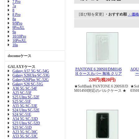
7 Pro
7a
8
[並び順を変更]
・おすすめ順
・価格
8 Pro
8a
9/9Pro
9ProXL
9a
10/10Pro
10ProXL
10a
docomoケース
GALAXYケース
PANTONE 6 200SH/DM014S
AQU
Galaxy A57 5G SC-54G
H ケースカバー 無地 クリア
ー
Galaxy S26Ulra SC-53G
GalaxyS26Plus SC-52G
220円(税20円)
Galaxy S26 SC-51G
★SoftBank PANTONE 6 200SH/D
★Sof
A36 5G SC-54F
M014SH対応のバルクケース ★
03
A25 SC-53F
S25 Ultra SC-52F
S25 SC-51F
A55 5G SC-53E
S24 Ultra SC-52E
S24 SC-51E
A54 5G SC-53D
S23 Ultra SC-52D
S23 SC-51D
A23 5G SC-56C
A53 5G SC-53C