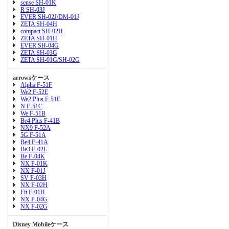
sense SH-01K
R SH-03J
EVER SH-02J/DM-01J
ZETA SH-04H
compact SH-02H
ZETA SH-01H
EVER SH-04G
ZETA SH-03G
ZETA SH-01G/SH-02G
arrowsケース
Alpha F-51F
We2 F-52E
We2 Plus F-51E
N F-51C
We F-51B
Be4 Plus F-41B
NX9 F-52A
5G F-51A
Be4 F-41A
Be3 F-02L
Be F-04K
NX F-01K
NX F-01J
SV F-03H
NX F-02H
Fit F-01H
NX F-04G
NX F-02G
Disney Mobileケース