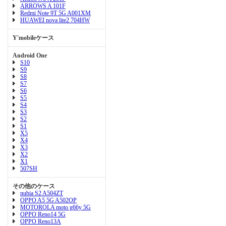
ARROWS A 101F
Redmi Note 9T 5G A001XM
HUAWEI nova lite2 704HW
Y'mobileケース
Android One
S10
S9
S8
S7
S6
S5
S4
S3
S2
S1
X5
X4
X3
X2
X1
507SH
その他のケース
nubia S2 A504ZT
OPPO A5 5G A502OP
MOTOROLA moto g66y 5G
OPPO Reno14 5G
OPPO Reno13A