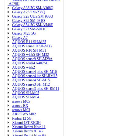
-A576C
Galaxy A36 5G SM-A366Q
Galaxy A25 SM-235Q
Galaxy S25 Ultra SM-938Q
Galaxy S25 SM-931Q
Galaxy A54 5G SM-A546E
Galaxy S23 SM-S911C
Galaxy M23 5G
Galaxy A7
AQUOS R11 SH-M35
AQUOS sense10 SH-M33
AQUOS R10 SH-M31
AQUOS wish5 SH-M32
AQUOS sense9 SH-M29A
AQUOS wish4 A402SH
AQUOS wish2
AQUOS sense4 plus SH-M16
AQUOS sense4 lite SH-RM15
AQUOS sense4 SH-M15
AQUOS sense3 SH-M12
AQUOS sense3 plus SH-RM11
AQUOS SH-M05
AQUOS SH-M04
arrows M05
arrows RX
arrows M03
ARROWS M02
Redmi 12 5G
Xiaomi 13T XIG04
Xiaomi Redmi Note 11
Xiaomi Redmi 9T 4G
Xiaomi Redmi Note 9S