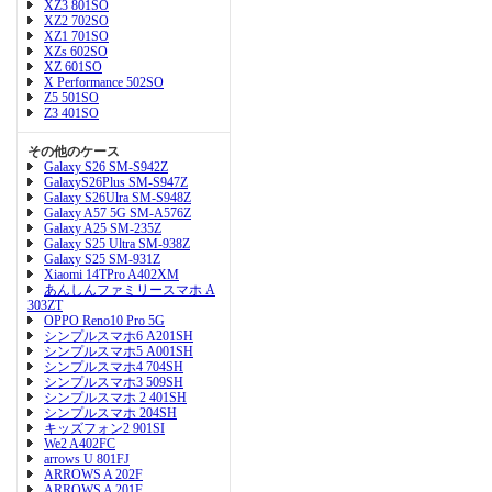
XZ3 801SO
XZ2 702SO
XZ1 701SO
XZs 602SO
XZ 601SO
X Performance 502SO
Z5 501SO
Z3 401SO
その他のケース
Galaxy S26 SM-S942Z
GalaxyS26Plus SM-S947Z
Galaxy S26Ulra SM-S948Z
Galaxy A57 5G SM-A576Z
Galaxy A25 SM-235Z
Galaxy S25 Ultra SM-938Z
Galaxy S25 SM-931Z
Xiaomi 14TPro A402XM
あんしんファミリースマホ A
303ZT
OPPO Reno10 Pro 5G
シンプルスマホ6 A201SH
シンプルスマホ5 A001SH
シンプルスマホ4 704SH
シンプルスマホ3 509SH
シンプルスマホ 2 401SH
シンプルスマホ 204SH
キッズフォン2 901SI
We2 A402FC
arrows U 801FJ
ARROWS A 202F
ARROWS A 201F