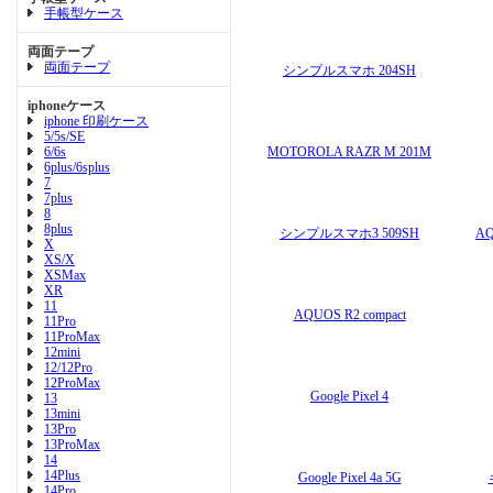
手帳型ケース
両面テープ
両面テープ
シンプルスマホ 204SH
iphoneケース
iphone 印刷ケース
5/5s/SE
6/6s
MOTOROLA RAZR M 201M
6plus/6splus
7
7plus
8
8plus
シンプルスマホ3 509SH
AQ
X
XS/X
XSMax
XR
11
AQUOS R2 compact
11Pro
11ProMax
12mini
12/12Pro
12ProMax
Google Pixel 4
13
13mini
13Pro
13ProMax
14
14Plus
Google Pixel 4a 5G
14Pro