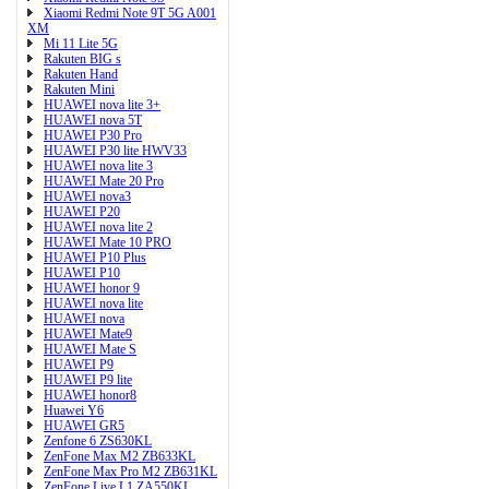
Xiaomi Redmi Note 9T 5G A001
XM
Mi 11 Lite 5G
Rakuten BIG s
Rakuten Hand
Rakuten Mini
HUAWEI nova lite 3+
HUAWEI nova 5T
HUAWEI P30 Pro
HUAWEI P30 lite HWV33
HUAWEI nova lite 3
HUAWEI Mate 20 Pro
HUAWEI nova3
HUAWEI P20
HUAWEI nova lite 2
HUAWEI Mate 10 PRO
HUAWEI P10 Plus
HUAWEI P10
HUAWEI honor 9
HUAWEI nova lite
HUAWEI nova
HUAWEI Mate9
HUAWEI Mate S
HUAWEI P9
HUAWEI P9 lite
HUAWEI honor8
Huawei Y6
HUAWEI GR5
Zenfone 6 ZS630KL
ZenFone Max M2 ZB633KL
ZenFone Max Pro M2 ZB631KL
ZenFone Live L1 ZA550KL