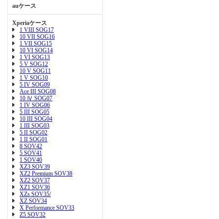
auケース
Xperiaケース
1 VIII SOG17
10 VII SOG16
1 VII SOG15
10 VI SOG14
1 VI SOG13
5 V SOG12
10 V SOG11
1 V SOG10
5 IV SOG09
Ace III SOG08
10 Ⅳ SOG07
1 IV SOG06
5 III SOG05
10 III SOG04
1 III SOG03
5 II SOG02
1 II SOG01
8 SOV42
5 SOV41
1 SOV40
XZ3 SOV39
XZ2 Premium SOV38
XZ2 SOV37
XZ1 SOV36
XZs SOV35/
XZ SOV34
X Performance SOV33
Z5 SOV32