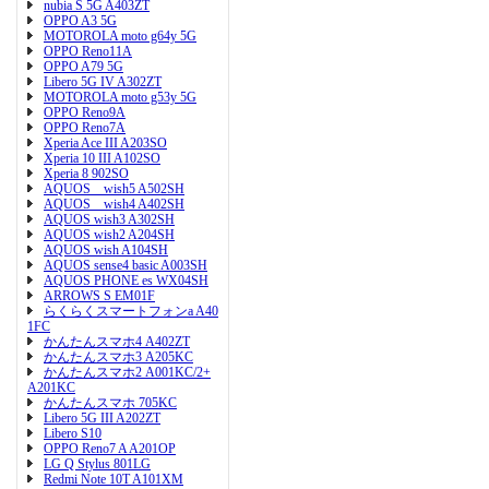
nubia S 5G A403ZT
OPPO A3 5G
MOTOROLA moto g64y 5G
OPPO Reno11A
OPPO A79 5G
Libero 5G IV A302ZT
MOTOROLA moto g53y 5G
OPPO Reno9A
OPPO Reno7A
Xperia Ace III A203SO
Xperia 10 III A102SO
Xperia 8 902SO
AQUOS wish5 A502SH
AQUOS wish4 A402SH
AQUOS wish3 A302SH
AQUOS wish2 A204SH
AQUOS wish A104SH
AQUOS sense4 basic A003SH
AQUOS PHONE es WX04SH
ARROWS S EM01F
らくらくスマートフォンa A40
1FC
かんたんスマホ4 A402ZT
かんたんスマホ3 A205KC
かんたんスマホ2 A001KC/2+
A201KC
かんたんスマホ 705KC
Libero 5G III A202ZT
Libero S10
OPPO Reno7 A A201OP
LG Q Stylus 801LG
Redmi Note 10T A101XM