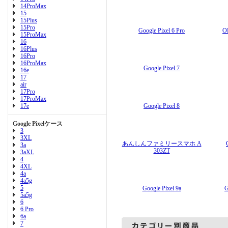
14ProMax
15
15Plus
15Pro
Google Pixel 6 Pro
O
15ProMax
16
16Plus
16Pro
16ProMax
Google Pixel 7
16e
17
air
17Pro
17ProMax
17e
Google Pixel 8
Google Pixelケース
3
3XL
あんしんファミリースマホ A
3a
303ZT
3aXL
4
4XL
4a
4a5g
5
Google Pixel 9a
G
5a5g
6
6 Pro
6a
7