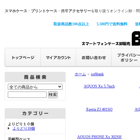
スマホケース
・
プリントケース
・携帯
アクセサリー
を取り扱うオンライン卸・問
取扱商品数100点以上
5,500円で送料無料
送
ホーム
softbank
＞
AQUOS Xx 5.7inch
Xperia Z3 401SO
AQ
よりどり１０個
よりどり10個
AQUOS PHONE Xx 302SH
手帳型ケース