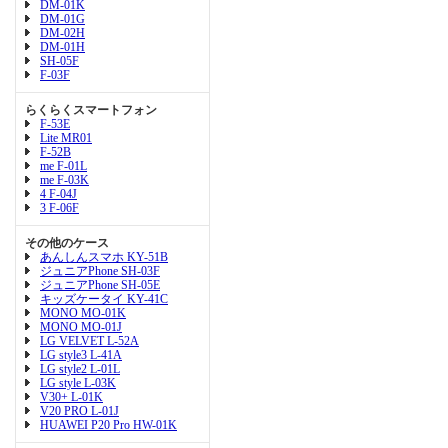
DM-01K
DM-01G
DM-02H
DM-01H
SH-05F
F-03F
らくらくスマートフォン
F-53E
Lite MR01
F-52B
me F-01L
me F-03K
4 F-04J
3 F-06F
その他のケース
あんしんスマホ KY-51B
ジュニアPhone SH-03F
ジュニアPhone SH-05E
キッズケータイ KY-41C
MONO MO-01K
MONO MO-01J
LG VELVET L-52A
LG style3 L-41A
LG style2 L-01L
LG style L-03K
V30+ L-01K
V20 PRO L-01J
HUAWEI P20 Pro HW-01K