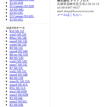
株式会社 ディアブロス
Z5 SO-01H
兵庫県尼崎市若王寺3-30-16 1F
Z5 Compact SO-02H
tel:06-6497-0637
A4 SO-04G
mail:shop@bocoscover.com
Z4 SO-03G
メールはこちらへ
Z3 Compact SO-02G
Z3 SO-01G
AQUOSケース
R10 SH-51F
wish5 SH-52F
R9pro SH-54E
sense9 SH-53E
wish4 SH-52E
R9 SH-51E
sense8 SH-54D
R8 pro SH-51D
R8 SH-52D
wish3 SH-53D
sense7 SH-53C
R7 SH-52C
wish2 SH-51C
sense6 SH-54B
R6 SH-51B
sense5G SH-53A
sense4 SH-41A
R5G SH-51A
zero2 SH-01M
sense3 SH-02M
R3 SH-04L
sense2 SH-01L
R2 SH-03K