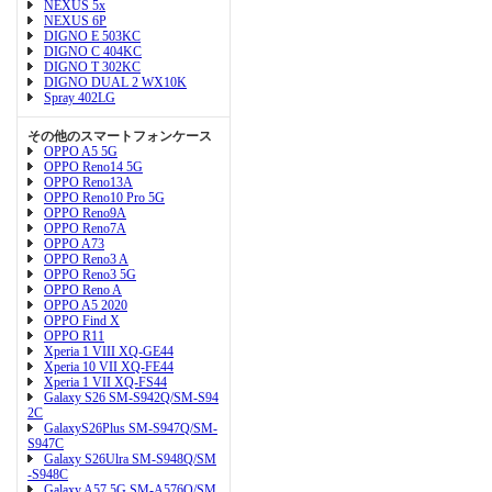
NEXUS 5x
NEXUS 6P
DIGNO E 503KC
DIGNO C 404KC
DIGNO T 302KC
DIGNO DUAL 2 WX10K
Spray 402LG
その他のスマートフォンケース
OPPO A5 5G
OPPO Reno14 5G
OPPO Reno13A
OPPO Reno10 Pro 5G
OPPO Reno9A
OPPO Reno7A
OPPO A73
OPPO Reno3 A
OPPO Reno3 5G
OPPO Reno A
OPPO A5 2020
OPPO Find X
OPPO R11
Xperia 1 VIII XQ-GE44
Xperia 10 VII XQ-FE44
Xperia 1 VII XQ-FS44
Galaxy S26 SM-S942Q/SM-S94
2C
GalaxyS26Plus SM-S947Q/SM-
S947C
Galaxy S26Ulra SM-S948Q/SM
-S948C
Galaxy A57 5G SM-A576Q/SM