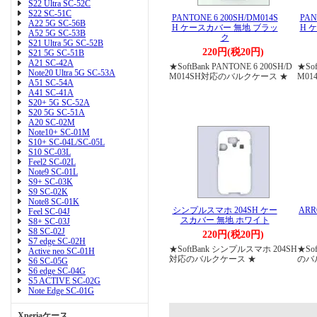
S22 Ultra SC-52C
S22 SC-51C
PANTONE 6 200SH/DM014S
PAN
A22 5G SC-56B
H ケースカバー 無地 ブラッ
H 
A52 5G SC-53B
ク
S21 Ultra 5G SC-52B
220円(税20円)
S21 5G SC-51B
A21 SC-42A
★SoftBank PANTONE 6 200SH/D
★Sof
Note20 Ultra 5G SC-53A
M014SH対応のバルクケース ★
M0
A51 SC-54A
A41 SC-41A
S20+ 5G SC-52A
S20 5G SC-51A
A20 SC-02M
Note10+ SC-01M
S10+ SC-04L/SC-05L
S10 SC-03L
Feel2 SC-02L
Note9 SC-01L
S9+ SC-03K
S9 SC-02K
Note8 SC-01K
シンプルスマホ 204SH ケー
ARR
Feel SC-04J
スカバー 無地 ホワイト
S8+ SC-03J
S8 SC-02J
220円(税20円)
S7 edge SC-02H
★SoftBank シンプルスマホ 204SH
★Sof
Active neo SC-01H
対応のバルクケース ★
のバ
S6 SC-05G
S6 edge SC-04G
S5 ACTIVE SC-02G
Note Edge SC-01G
Xperiaケース