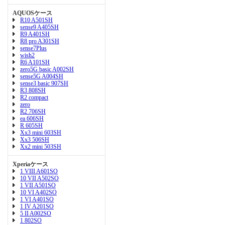
AQUOSケース
R10 A501SH
sense9 A405SH
R9 A401SH
R8 pro A301SH
sense7Plus
wish2
R6 A101SH
zero5G basic A002SH
sense5G A004SH
sense3 basic 907SH
R3 808SH
R2 compact
zero
R2 706SH
ea 606SH
R 605SH
Xx3 mini 603SH
Xx3 506SH
Xx2 mini 503SH
Xperiaケース
1 VIII A601SO
10 VII A502SO
1 VII A501SO
10 VI A402SO
1 VI A401SO
1 IV A201SO
5 II A002SO
1 802SO