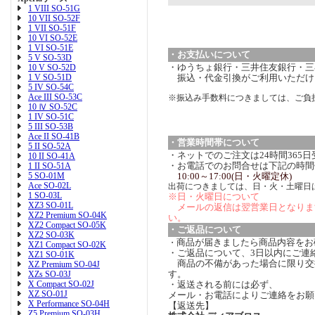
1 VIII SO-51G
10 VII SO-52F
1 VII SO-51F
10 VI SO-52E
1 VI SO-51E
・お支払いについて
5 V SO-53D
・ゆうちょ銀行・三井住友銀行・三菱
10 V SO-52D
1 V SO-51D
振込・代金引換がご利用いただけ
5 IV SO-54C
Ace III SO-53C
※振込み手数料につきましては、ご負
10 Ⅳ SO-52C
1 IV SO-51C
5 III SO-53B
Ace II SO-41B
・営業時間帯について
5 II SO-52A
・ネットでのご注文は24時間365
10 II SO-41A
・お電話でのお問合せは下記の時間
1 II SO-51A
5 SO-01M
10:00～17:00(日・火曜定休)
Ace SO-02L
出荷につきましては、日・火・土曜日
1 SO-03L
※日・火曜日について
XZ3 SO-01L
メールの返信は翌営業日となりま
XZ2 Premium SO-04K
い。
XZ2 Compact SO-05K
・ご返品について
XZ2 SO-03K
商品が届きましたら商品内容をお
・
XZ1 Compact SO-02K
・ご返品について、3日以内にご連
XZ1 SO-01K
商品の不備があった場合に限り交
XZ Premium SO-04J
す。
XZs SO-03J
X Compact SO-02J
・返送される前には必ず、
XZ SO-01J
メール・お電話によりご連絡をお願
X Performance SO-04H
【返送先】
Z5 Premium SO-03H